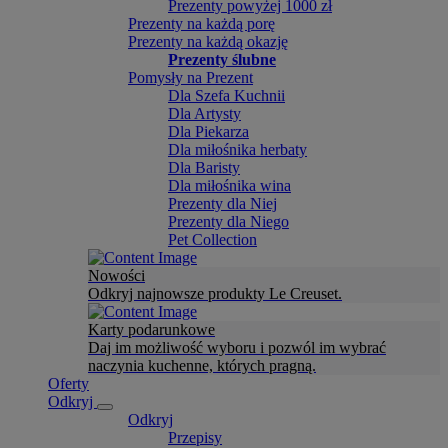
Prezenty powyżej 1000 zł
Prezenty na każdą porę
Prezenty na każdą okazję
Prezenty ślubne
Pomysły na Prezent
Dla Szefa Kuchnii
Dla Artysty
Dla Piekarza
Dla miłośnika herbaty
Dla Baristy
Dla miłośnika wina
Prezenty dla Niej
Prezenty dla Niego
Pet Collection
Nowości
Odkryj najnowsze produkty Le Creuset.
Karty podarunkowe
Daj im możliwość wyboru i pozwól im wybrać
naczynia kuchenne, których pragną.
Oferty
Odkryj
Odkryj
Przepisy