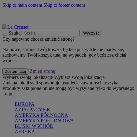
Skip to main content
Skip to footer content
Summer must-haves
Kup Teraz
Bezpłatna dostawa naczyń
Dostawa w ciągu 2-3 dni roboczych
Szukaj
Wyczyść
Czy napewno chcesz zmienić stronę?
Na nowej stronie Twój koszyk będzie pusty. Ale nie martw się,
zachowamy Twój koszyk tutaj na wypadek, gdy będziesz chciał
wrócić.
Zmień stronę
Zostań tutaj
Wybierz swoją lokalizacje
Wybierz swoją lokalizacje
Zmiana lokalizacji spowoduje usunięcie zawartości koszyka.
Produkty zakupione online mogą być wysyłane tylko do wybranego
kraju.
EUROPA
AZJA/ PACYFIK
AMERYKA PÓŁNOCNA
AMERYKA POŁUDNIOWA
BLISKI WSCHÓD
AFRYKA