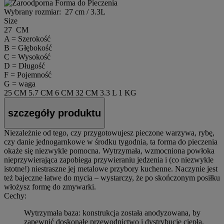
Wybrany rozmiar:
27 cm / 3.3L
Size
27 CM
A = Szerokość
B = Głębokość
C = Wysokość
D = Długość
F = Pojemność
G = waga
25 CM
5.7 CM
6 CM
32 CM
3.3 L
1 KG
szczegóły produktu
Niezależnie od tego, czy przygotowujesz pieczone warzywa, rybę,
czy danie jednogarnkowe w środku tygodnia, ta forma do pieczenia
okaże się niezwykle pomocna. Wytrzymała, wzmocniona powłoka
nieprzywierająca zapobiega przywieraniu jedzenia i (co niezwykle
istotne!) niestraszne jej metalowe przybory kuchenne. Naczynie jest
też bajeczne łatwe do mycia – wystarczy, że po skończonym posiłku
włożysz formę do zmywarki.
Cechy:
Wytrzymała baza: konstrukcja została anodyzowana, by
zapewnić doskonałe przewodnictwo i dystrybucję ciepła.