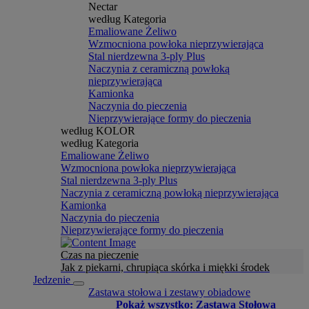
Nectar
według Kategoria
Emaliowane Żeliwo
Wzmocniona powłoka nieprzywierająca
Stal nierdzewna 3-ply Plus
Naczynia z ceramiczną powłoką
nieprzywierająca
Kamionka
Naczynia do pieczenia
Nieprzywierające formy do pieczenia
według KOLOR
według Kategoria
Emaliowane Żeliwo
Wzmocniona powłoka nieprzywierająca
Stal nierdzewna 3-ply Plus
Naczynia z ceramiczną powłoką nieprzywierająca
Kamionka
Naczynia do pieczenia
Nieprzywierające formy do pieczenia
Czas na pieczenie
Jak z piekarni, chrupiąca skórka i miękki środek
Jedzenie
Zastawa stołowa i zestawy obiadowe
Pokaż wszystko: Zastawa Stołowa