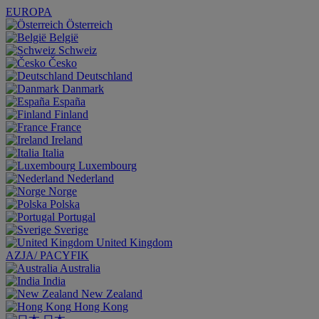
EUROPA
Österreich
België
Schweiz
Česko
Deutschland
Danmark
España
Finland
France
Ireland
Italia
Luxembourg
Nederland
Norge
Polska
Portugal
Sverige
United Kingdom
AZJA/ PACYFIK
Australia
India
New Zealand
Hong Kong