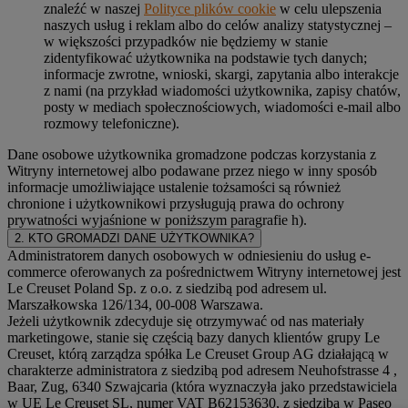
znaleźć w naszej
Polityce plików cookie
w celu ulepszenia
naszych usług i reklam albo do celów analizy statystycznej –
w większości przypadków nie będziemy w stanie
zidentyfikować użytkownika na podstawie tych danych;
informacje zwrotne, wnioski, skargi, zapytania albo interakcje
z nami (na przykład wiadomości użytkownika, zapisy chatów,
posty w mediach społecznościowych, wiadomości e-mail albo
rozmowy telefoniczne).
Dane osobowe użytkownika gromadzone podczas korzystania z
Witryny internetowej albo podawane przez niego w inny sposób
informacje umożliwiające ustalenie tożsamości są również
chronione i użytkownikowi przysługują prawa do ochrony
prywatności wyjaśnione w poniższym paragrafie h).
2. KTO GROMADZI DANE UŻYTKOWNIKA?
Administratorem danych osobowych w odniesieniu do usług e-
commerce oferowanych za pośrednictwem Witryny internetowej jest
Le Creuset Poland Sp. z o.o. z siedzibą pod adresem ul.
Marszałkowska 126/134, 00-008 Warszawa.
Jeżeli użytkownik zdecyduje się otrzymywać od nas materiały
marketingowe, stanie się częścią bazy danych klientów grupy Le
Creuset, którą zarządza spółka Le Creuset Group AG działającą w
charakterze administratora z siedzibą pod adresem Neuhofstrasse 4 ,
Baar, Zug, 6340 Szwajcaria (która wyznaczyła jako przedstawiciela
w UE Le Creuset SL, numer VAT B62153630, z siedzibą w Paseo