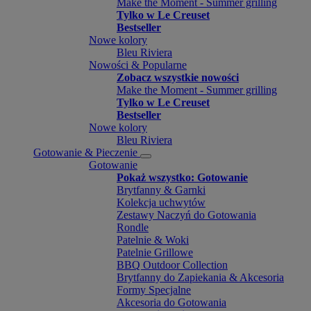
Make the Moment - Summer grilling
Tylko w Le Creuset
Bestseller
Nowe kolory
Bleu Riviera
Nowości & Popularne
Zobacz wszystkie nowości
Make the Moment - Summer grilling
Tylko w Le Creuset
Bestseller
Nowe kolory
Bleu Riviera
Gotowanie & Pieczenie
Gotowanie
Pokaż wszystko: Gotowanie
Brytfanny & Garnki
Kolekcja uchwytów
Zestawy Naczyń do Gotowania
Rondle
Patelnie & Woki
Patelnie Grillowe
BBQ Outdoor Collection
Brytfanny do Zapiekania & Akcesoria
Formy Specjalne
Akcesoria do Gotowania