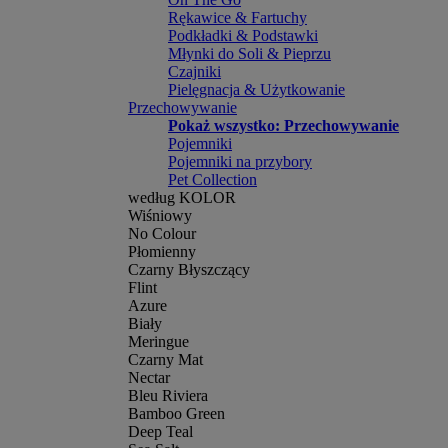
Rękawice & Fartuchy
Podkładki & Podstawki
Młynki do Soli & Pieprzu
Czajniki
Pielęgnacja & Użytkowanie
Przechowywanie
Pokaż wszystko: Przechowywanie
Pojemniki
Pojemniki na przybory
Pet Collection
według KOLOR
Wiśniowy
No Colour
Płomienny
Czarny Błyszczący
Flint
Azure
Biały
Meringue
Czarny Mat
Nectar
Bleu Riviera
Bamboo Green
Deep Teal