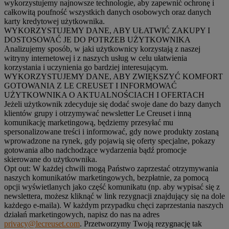
wykorzystujemy najnowsze technologie, aby zapewnić ochronę i
całkowitą poufność wszystkich danych osobowych oraz danych
karty kredytowej użytkownika.
WYKORZYSTUJEMY DANE, ABY UŁATWIĆ ZAKUPY I
DOSTOSOWAĆ JE DO POTRZEB UŻYTKOWNIKA
Analizujemy sposób, w jaki użytkownicy korzystają z naszej
witryny internetowej i z naszych usług w celu ułatwienia
korzystania i uczynienia go bardziej interesującym.
WYKORZYSTUJEMY DANE, ABY ZWIĘKSZYĆ KOMFORT
GOTOWANIA Z LE CREUSET I INFORMOWAĆ
UŻYTKOWNIKA O AKTUALNOŚCIACH I OFERTACH
Jeżeli użytkownik zdecyduje się dodać swoje dane do bazy danych
klientów grupy i otrzymywać newsletter Le Creuset i inną
komunikację marketingową, będziemy przesyłać mu
spersonalizowane treści i informować, gdy nowe produkty zostaną
wprowadzone na rynek, gdy pojawią się oferty specjalne, pokazy
gotowania albo nadchodzące wydarzenia bądź promocje
skierowane do użytkownika.
Opt out:
W każdej chwili mogą Państwo zaprzestać otrzymywania
naszych komunikatów marketingowych, bezpłatnie, za pomocą
opcji wyświetlanych jako część komunikatu (np. aby wypisać się z
newslettera, możesz kliknąć w link rezygnacji znajdujący się na dole
każdego e-maila). W każdym przypadku chęci zaprzestania naszych
działań marketingowych, napisz do nas na adres
privacy@lecreuset.com
. Przetworzymy Twoją rezygnację tak