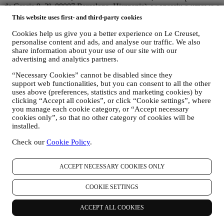
de Gracia 9, 2º, 08007 Barcelona, Hiszpania), w oparciu o umowę o
współadministrowaniu, która zasadniczo zapewnia (a) Le Creuset
This website uses first- and third-party cookies
Group AG odpowiedzialną za ogólną strategię marketingową i
spersonalizowaną obsługę klienta; (b) lokalne podmioty Le Creuset
Cookies help us give you a better experience on Le Creuset,
korzystające ze wspomnianej strategii i wdrażające ją, a także
personalise content and ads, and analyse our traffic. We also
share information about your use of our site with our
niezależnie opracowujące komunikację/inicjatywy marketingowe
advertising and analytics partners.
lokalnie w Polsce (c) obaj współadministratorzy zobowiązani do
rozpatrywania wniosków o prawa osoby, której dane dotyczą.
“Necessary Cookies” cannot be disabled since they
3. DLACZEGO GROMADZIMY TE DANE?
support web functionalities, but you can consent to all the other
Dane osobowe mogą być przetwarzane do następujących celów:
uses above (preferences, statistics and marketing cookies) by
clicking “Accept all cookies”, or click “Cookie settings”, where
W CELU WYPEŁNIENIA OBOWIĄZKÓW
you manage each cookie category, or “Accept necessary
PRAWNYCH
cookies only”, so that no other category of cookies will be
Możemy przetwarzać niektóre dane dotyczące użytkownika,
installed.
aby wypełnić nasze obowiązki prawne i inne obowiązki
wynikające z poleceń otrzymanych od władz.
Check our
Cookie Policy
.
W CELU UTWORZENIA KONTA LE CREUSET
Będziemy wykorzystywać dane osobowe użytkownika do
ACCEPT NECESSARY COOKIES ONLY
utworzenia konta Le Creuset, które umożliwi mu dostęp do
serii korzyści udostępnianych zarejestrowanym
użytkownikom w celu świadczenia im lepszych usług, np.
COOKIE SETTINGS
szybszej realizacji transakcji, zapisywania wielu adresów
dostawy, przeglądania i śledzenia zamówień. Tego rodzaju
ACCEPT ALL COOKIES
przetwarzanie jest oparte na świadczeniu tej usługi na
podstawie umowy.