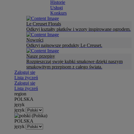
Historie
Usługi
Konkurs
Le Creuset Florals
Odkryj kształty płatków i wzory inspirowane ogrodem.
Nowości
Odkryj najnowsze produkty Le Creuset.
Nasze przepisy
Rozpieszczaj swoje kubki smakowe dzięki naszym
smakowitym przepisom z całego świata.
Zaloguj się
Lista życzeń
Zaloguj się
Lista życzeń
region
POLSKA
język
język
POLSKA
język