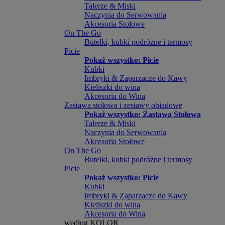
Talerze & Miski
Naczynia do Serwowania
Akcesoria Stołowe
On The Go
Butelki, kubki podróżne i termosy
Picie
Pokaż wszystko: Picie
Kubki
Imbryki & Zaparzacze do Kawy
Kieliszki do wina
Akcesoria do Wina
Zastawa stołowa i zestawy obiadowe
Pokaż wszystko: Zastawa Stołowa
Talerze & Miski
Naczynia do Serwowania
Akcesoria Stołowe
On The Go
Butelki, kubki podróżne i termosy
Picie
Pokaż wszystko: Picie
Kubki
Imbryki & Zaparzacze do Kawy
Kieliszki do wina
Akcesoria do Wina
według KOLOR