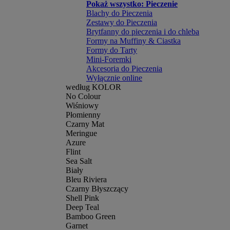
Pokaż wszystko: Pieczenie
Blachy do Pieczenia
Zestawy do Pieczenia
Brytfanny do pieczenia i do chleba
Formy na Muffiny & Ciastka
Formy do Tarty
Mini-Foremki
Akcesoria do Pieczenia
Wyłącznie online
według KOLOR
No Colour
Wiśniowy
Płomienny
Czarny Mat
Meringue
Azure
Flint
Sea Salt
Biały
Bleu Riviera
Czarny Błyszczący
Shell Pink
Deep Teal
Bamboo Green
Garnet