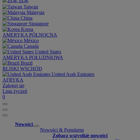
日本
Taiwan
Malaysia
China
Singapore
Korea
AMERYKA PÓŁNOCNA
México
Canada
United States
AMERYKA POŁUDNIOWA
Brazil
BLISKI WSCHÓD
United Arab Emirates
AFRYKA
Zaloguj się
Lista życzeń
0
Nowości
Nowości & Popularne
Zobacz wszystkie nowości