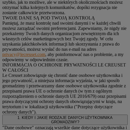
szybko, jak to możliwe, ale w niektórych okolicznościach możesz
otrzymać kilka kolejnych komunikatów, dopóki rezygnacja nie
zostanie całkowicie przetworzona.
TWOJE DANE SĄ POD TWOJĄ KONTROLĄ
Pamiętaj, że masz kontrolę nad swoimi danymi i w każdej chwili
możesz zarządzać swoimi preferencjami. Zapewniamy, że nigdy nie
przekażemy Twoich danych organizacjom zewnętrznym dla ich
własnych celów marketingowych bez Twojej zgody. W celu
uzyskania jakichkolwiek informacji lub skorzystania z prawa do
prywatności, możesz wysłać do nas e-mail na adres
privacy@lecreuset.com
, aby poinformować nas o problemie, a my
odpowiemy w odpowiednim czasie.
INFORMACJA O OCHRONIE PRYWATNOŚCI LE CREUSET
W CAŁOŚCI
Le Creuset zobowiązuje się chronić dane osobowe użytkownika i
jego prywatność, a niniejsza informacja wyjaśnia, w jaki sposób
gromadzimy i przetwarzamy dane osobowe użytkownika zgodnie z
przepisami prawa UE o ochronie danych (w tym z ogólnym
rozporządzeniem o ochronie danych UE 2016/679) oraz przepisami
prawa dotyczącymi ochrony danych obowiązującymi w kraju, na
terytorium i w lokalizacji użytkownika ("
Przepisy dotyczące
ochrony danych
").
1. KIEDY I JAKIE RODZAJE DANYCH UŻYTKOWNIKA
GROMADZIMY?
"Dane osobowe" oznaczają wszelkie dane dotyczące użytkownika i