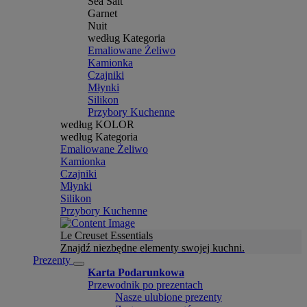
Sea Salt
Garnet
Nuit
według Kategoria
Emaliowane Żeliwo
Kamionka
Czajniki
Młynki
Silikon
Przybory Kuchenne
według KOLOR
według Kategoria
Emaliowane Żeliwo
Kamionka
Czajniki
Młynki
Silikon
Przybory Kuchenne
Le Creuset Essentials
Znajdź niezbędne elementy swojej kuchni.
Prezenty
Karta Podarunkowa
Przewodnik po prezentach
Nasze ulubione prezenty