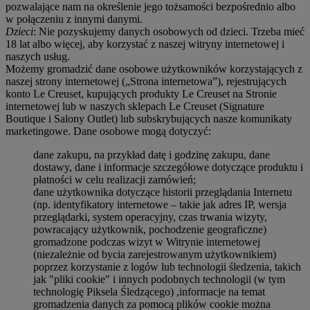
pozwalające nam na określenie jego tożsamości bezpośrednio albo
w połączeniu z innymi danymi.
Dzieci
: Nie pozyskujemy danych osobowych od dzieci. Trzeba mieć
18 lat albo więcej, aby korzystać z naszej witryny internetowej i
naszych usług.
Możemy gromadzić dane osobowe użytkowników korzystających z
naszej strony internetowej („Strona internetowa”), rejestrujących
konto Le Creuset, kupujących produkty Le Creuset na Stronie
internetowej lub w naszych sklepach Le Creuset (Signature
Boutique i Salony Outlet) lub subskrybujących nasze komunikaty
marketingowe. Dane osobowe mogą dotyczyć:
dane zakupu, na przykład datę i godzinę zakupu, dane
dostawy, dane i informacje szczegółowe dotyczące produktu i
płatności w celu realizacji zamówień;
dane użytkownika dotyczące historii przeglądania Internetu
(np. identyfikatory internetowe – takie jak adres IP, wersja
przeglądarki, system operacyjny, czas trwania wizyty,
powracający użytkownik, pochodzenie geograficzne)
gromadzone podczas wizyt w Witrynie internetowej
(niezależnie od bycia zarejestrowanym użytkownikiem)
poprzez korzystanie z logów lub technologii śledzenia, takich
jak "pliki cookie" i innych podobnych technologii (w tym
technologię Piksela Śledzącego) ,informacje na temat
gromadzenia danych za pomocą plików cookie można