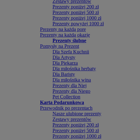
Zestawy prezentów
Prezenty poniżej 200 zł
Prezenty poniżej 500 zł
Prezenty poniżej 1000 zł
Prezenty powyżej 1000 zł
Prezenty na każdą porę
Prezenty na każdą okazję
Prezenty ślubne
Pomysły na Prezent
Dla Szefa Kuchnii
Dla Artysty
Dla Piekarza
Dla miłośnika herbaty
Dla Baristy
Dla miłośnika wina
Prezenty dla Niej
Prezenty dla Niego
Pet Collection
Karta Podarunkowa
Przewodnik po prezentach
Nasze ulubione prezenty
Zestawy prezentów
Prezenty poniżej 200 zł
Prezenty poniżej 500 zł
Prezenty poniżej 1000 zł