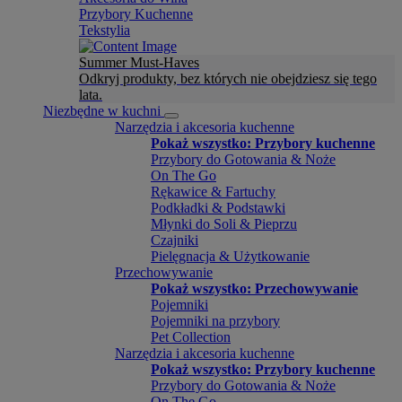
Przybory Kuchenne
Tekstylia
Summer Must-Haves
Odkryj produkty, bez których nie obejdziesz się tego
lata.
Niezbędne w kuchni
Narzędzia i akcesoria kuchenne
Pokaż wszystko: Przybory kuchenne
Przybory do Gotowania & Noże
On The Go
Rękawice & Fartuchy
Podkładki & Podstawki
Młynki do Soli & Pieprzu
Czajniki
Pielęgnacja & Użytkowanie
Przechowywanie
Pokaż wszystko: Przechowywanie
Pojemniki
Pojemniki na przybory
Pet Collection
Narzędzia i akcesoria kuchenne
Pokaż wszystko: Przybory kuchenne
Przybory do Gotowania & Noże
On The Go