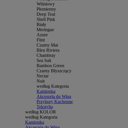
Wiśniowy
Płomienny
Deep Teal
Shell Pink
Biały
Meringue
Azure
Flint
Czarny Mat
Bleu Riviera
Chambray
Sea Salt
Bamboo Green
Czarny Błyszczący
Nectar
Nuit
według Kategoria
Kamionka
Akcesoria do Wina
Przybory Kuchenne
Tekstylia
według KOLOR
według Kategoria
Kamionka
Akcesoria do Wina