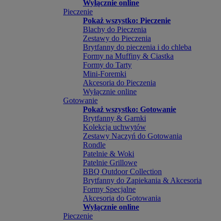
Wyłącznie online
Pieczenie
Pokaż wszystko: Pieczenie
Blachy do Pieczenia
Zestawy do Pieczenia
Brytfanny do pieczenia i do chleba
Formy na Muffiny & Ciastka
Formy do Tarty
Mini-Foremki
Akcesoria do Pieczenia
Wyłącznie online
Gotowanie
Pokaż wszystko: Gotowanie
Brytfanny & Garnki
Kolekcja uchwytów
Zestawy Naczyń do Gotowania
Rondle
Patelnie & Woki
Patelnie Grillowe
BBQ Outdoor Collection
Brytfanny do Zapiekania & Akcesoria
Formy Specjalne
Akcesoria do Gotowania
Wyłącznie online
Pieczenie