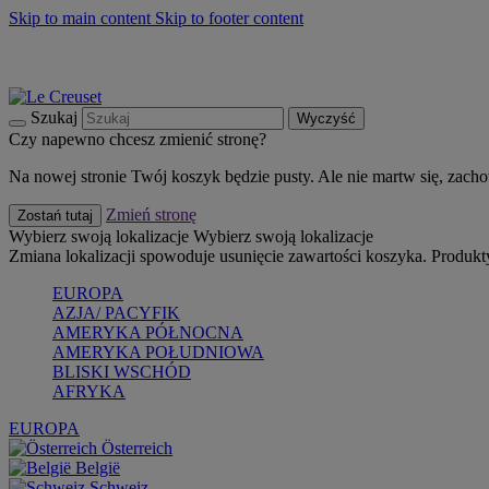
Skip to main content
Skip to footer content
Summer must-haves
Kup Teraz
Bezpłatna dostawa naczyń
Dostawa w ciągu 2-3 dni roboczych
Szukaj
Wyczyść
Czy napewno chcesz zmienić stronę?
Na nowej stronie Twój koszyk będzie pusty. Ale nie martw się, zach
Zmień stronę
Zostań tutaj
Wybierz swoją lokalizacje
Wybierz swoją lokalizacje
Zmiana lokalizacji spowoduje usunięcie zawartości koszyka. Produk
EUROPA
AZJA/ PACYFIK
AMERYKA PÓŁNOCNA
AMERYKA POŁUDNIOWA
BLISKI WSCHÓD
AFRYKA
EUROPA
Österreich
België
Schweiz