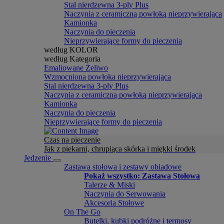
Stal nierdzewna 3-ply Plus
Naczynia z ceramiczną powłoką nieprzywierająca
Kamionka
Naczynia do pieczenia
Nieprzywierające formy do pieczenia
według KOLOR
według Kategoria
Emaliowane Żeliwo
Wzmocniona powłoka nieprzywierająca
Stal nierdzewna 3-ply Plus
Naczynia z ceramiczną powłoką nieprzywierająca
Kamionka
Naczynia do pieczenia
Nieprzywierające formy do pieczenia
Czas na pieczenie
Jak z piekarni, chrupiąca skórka i miękki środek
Jedzenie
Zastawa stołowa i zestawy obiadowe
Pokaż wszystko: Zastawa Stołowa
Talerze & Miski
Naczynia do Serwowania
Akcesoria Stołowe
On The Go
Butelki, kubki podróżne i termosy