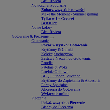
Bleu Riviera
Nowości & Popularne
Zobacz wszystkie nowości
Make the Moment - Summer grilling
Tylko w Le Creuset
Bestseller
Nowe kolory
Bleu Riviera
Gotowanie & Pieczenie
Gotowanie
Pokaż wszystko: Gotowanie
Brytfanny & Garnki
Kolekcja uchwytów
Zestawy Naczyń do Gotowania
Rondle
Patelnie & Woki
Patelnie Grillowe
BBQ Outdoor Collection
Brytfanny do Zapiekania & Akcesoria
Formy Specjalne
Akcesoria do Gotowania
Wyłącznie online
Pieczenie
Pokaż wszystko: Pieczenie
Blachy do Pieczenia