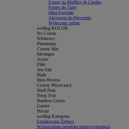
Formy na Muffiny & Ciastka
Formy do Tarty
Mini-Foremki
Akcesoria do Pieczenia
Wyłącznie online
według KOLOR
No Colour
Wiśniowy
Płomienny
Czarny Mat
Meringue
Azure
Flint
Sea Salt
Biały
Bleu Riviera
Czarny Błyszczący
Shell Pink
Deep Teal
Bamboo Green
Garnet
Nectar
według Kategoria
Emaliowane Żeliwo
Wzmocniona powłoka nieprzywierająca