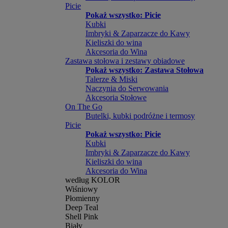
Picie
Pokaż wszystko: Picie
Kubki
Imbryki & Zaparzacze do Kawy
Kieliszki do wina
Akcesoria do Wina
Zastawa stołowa i zestawy obiadowe
Pokaż wszystko: Zastawa Stołowa
Talerze & Miski
Naczynia do Serwowania
Akcesoria Stołowe
On The Go
Butelki, kubki podróżne i termosy
Picie
Pokaż wszystko: Picie
Kubki
Imbryki & Zaparzacze do Kawy
Kieliszki do wina
Akcesoria do Wina
według KOLOR
Wiśniowy
Płomienny
Deep Teal
Shell Pink
Biały