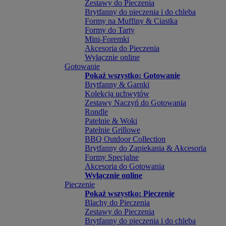
Zestawy do Pieczenia
Brytfanny do pieczenia i do chleba
Formy na Muffiny & Ciastka
Formy do Tarty
Mini-Foremki
Akcesoria do Pieczenia
Wyłącznie online
Gotowanie
Pokaż wszystko: Gotowanie
Brytfanny & Garnki
Kolekcja uchwytów
Zestawy Naczyń do Gotowania
Rondle
Patelnie & Woki
Patelnie Grillowe
BBQ Outdoor Collection
Brytfanny do Zapiekania & Akcesoria
Formy Specjalne
Akcesoria do Gotowania
Wyłącznie online
Pieczenie
Pokaż wszystko: Pieczenie
Blachy do Pieczenia
Zestawy do Pieczenia
Brytfanny do pieczenia i do chleba