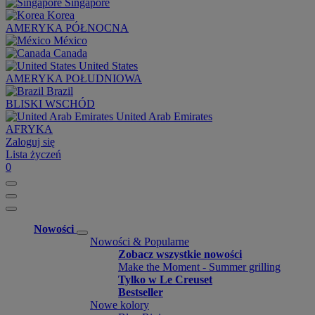
Singapore
Korea
AMERYKA PÓŁNOCNA
México
Canada
United States
AMERYKA POŁUDNIOWA
Brazil
BLISKI WSCHÓD
United Arab Emirates
AFRYKA
Zaloguj się
Lista życzeń
0
Nowości
Nowości & Popularne
Zobacz wszystkie nowości
Make the Moment - Summer grilling
Tylko w Le Creuset
Bestseller
Nowe kolory