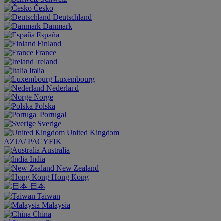
Česko
Deutschland
Danmark
España
Finland
France
Ireland
Italia
Luxembourg
Nederland
Norge
Polska
Portugal
Sverige
United Kingdom
AZJA/ PACYFIK
Australia
India
New Zealand
Hong Kong
日本
Taiwan
Malaysia
China