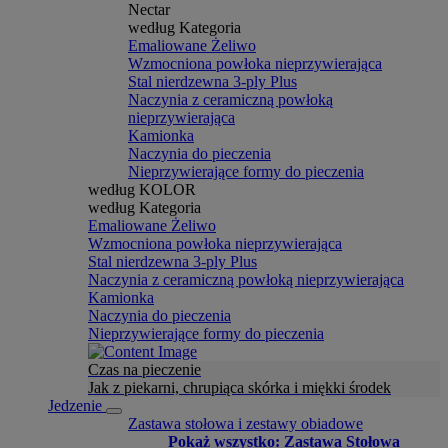
Nectar
według Kategoria
Emaliowane Żeliwo
Wzmocniona powłoka nieprzywierająca
Stal nierdzewna 3-ply Plus
Naczynia z ceramiczną powłoką
nieprzywierająca
Kamionka
Naczynia do pieczenia
Nieprzywierające formy do pieczenia
według KOLOR
według Kategoria
Emaliowane Żeliwo
Wzmocniona powłoka nieprzywierająca
Stal nierdzewna 3-ply Plus
Naczynia z ceramiczną powłoką nieprzywierająca
Kamionka
Naczynia do pieczenia
Nieprzywierające formy do pieczenia
Czas na pieczenie
Jak z piekarni, chrupiąca skórka i miękki środek
Jedzenie
Zastawa stołowa i zestawy obiadowe
Pokaż wszystko: Zastawa Stołowa