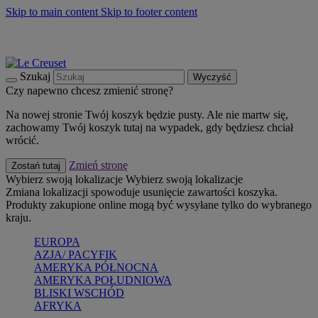
Skip to main content
Skip to footer content
Summer must-haves
Kup Teraz
Bezpłatna dostawa naczyń
Dostawa w ciągu 2-3 dni roboczych
Szukaj
Wyczyść
Czy napewno chcesz zmienić stronę?
Na nowej stronie Twój koszyk będzie pusty. Ale nie martw się,
zachowamy Twój koszyk tutaj na wypadek, gdy będziesz chciał
wrócić.
Zmień stronę
Zostań tutaj
Wybierz swoją lokalizacje
Wybierz swoją lokalizacje
Zmiana lokalizacji spowoduje usunięcie zawartości koszyka.
Produkty zakupione online mogą być wysyłane tylko do wybranego
kraju.
EUROPA
AZJA/ PACYFIK
AMERYKA PÓŁNOCNA
AMERYKA POŁUDNIOWA
BLISKI WSCHÓD
AFRYKA