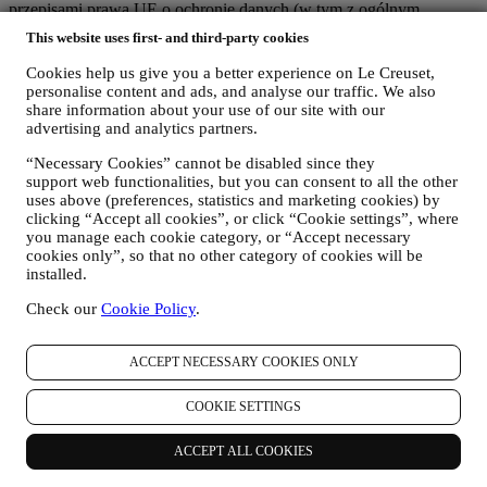
przepisami prawa UE o ochronie danych (w tym z ogólnym
rozporządzeniem o ochronie danych UE 2016/679) oraz przepisami
This website uses first- and third-party cookies
prawa dotyczącymi ochrony danych obowiązującymi w kraju, na
terytorium i w lokalizacji użytkownika ("
Przepisy dotyczące
Cookies help us give you a better experience on Le Creuset,
ochrony danych
").
personalise content and ads, and analyse our traffic. We also
1. KIEDY I JAKIE RODZAJE DANYCH UŻYTKOWNIKA
share information about your use of our site with our
GROMADZIMY?
advertising and analytics partners.
"Dane osobowe" oznaczają wszelkie dane dotyczące użytkownika i
“Necessary Cookies” cannot be disabled since they
pozwalające nam na określenie jego tożsamości bezpośrednio albo
support web functionalities, but you can consent to all the other
w połączeniu z innymi danymi.
uses above (preferences, statistics and marketing cookies) by
Dzieci
: Nie pozyskujemy danych osobowych od dzieci. Trzeba mieć
clicking “Accept all cookies”, or click “Cookie settings”, where
18 lat albo więcej, aby korzystać z naszej witryny internetowej i
you manage each cookie category, or “Accept necessary
naszych usług.
cookies only”, so that no other category of cookies will be
Możemy gromadzić dane osobowe użytkowników korzystających z
installed.
naszej strony internetowej („Strona internetowa”), rejestrujących
konto Le Creuset, kupujących produkty Le Creuset na Stronie
Check our
Cookie Policy
.
internetowej lub w naszych sklepach Le Creuset (Signature
Boutique i Salony Outlet) lub subskrybujących nasze komunikaty
marketingowe. Dane osobowe mogą dotyczyć:
ACCEPT NECESSARY COOKIES ONLY
dane zakupu, na przykład datę i godzinę zakupu, dane
COOKIE SETTINGS
dostawy, dane i informacje szczegółowe dotyczące produktu i
płatności w celu realizacji zamówień;
ACCEPT ALL COOKIES
dane użytkownika dotyczące historii przeglądania Internetu
(np. identyfikatory internetowe – takie jak adres IP, wersja