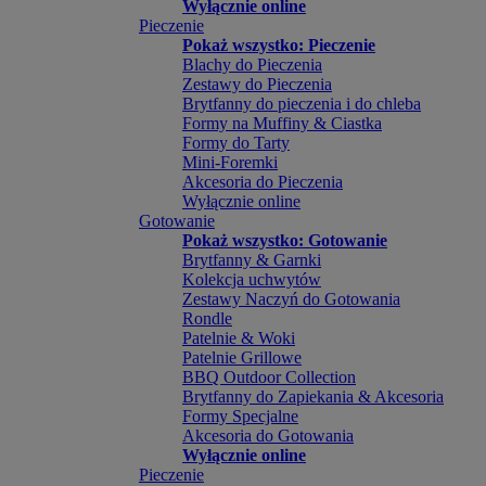
Wyłącznie online
Pieczenie
Pokaż wszystko: Pieczenie
Blachy do Pieczenia
Zestawy do Pieczenia
Brytfanny do pieczenia i do chleba
Formy na Muffiny & Ciastka
Formy do Tarty
Mini-Foremki
Akcesoria do Pieczenia
Wyłącznie online
Gotowanie
Pokaż wszystko: Gotowanie
Brytfanny & Garnki
Kolekcja uchwytów
Zestawy Naczyń do Gotowania
Rondle
Patelnie & Woki
Patelnie Grillowe
BBQ Outdoor Collection
Brytfanny do Zapiekania & Akcesoria
Formy Specjalne
Akcesoria do Gotowania
Wyłącznie online
Pieczenie