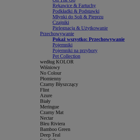
Rękawice & Fartuchy
Podkładki & Podstawki
Młynki do Soli & Pieprzu
Czajniki
Pielęgnacja & Użytkowanie
Przechowywanie
Pokaż wszystko: Przechowywanie
Pojemniki
Pojemniki na przybory
Pet Collection
według KOLOR
Wiśniowy
No Colour
Płomienny
Czarny Błyszczący
Flint
Azure
Biały
Meringue
Czarny Mat
Nectar
Bleu Riviera
Bamboo Green
Deep Teal