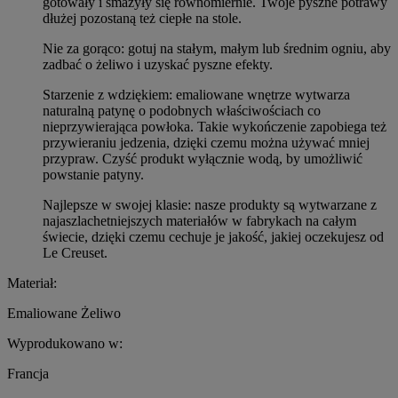
gotowały i smażyły się równomiernie. Twoje pyszne potrawy
dłużej pozostaną też ciepłe na stole.
Nie za gorąco: gotuj na stałym, małym lub średnim ogniu, aby
zadbać o żeliwo i uzyskać pyszne efekty.
Starzenie z wdziękiem: emaliowane wnętrze wytwarza
naturalną patynę o podobnych właściwościach co
nieprzywierająca powłoka. Takie wykończenie zapobiega też
przywieraniu jedzenia, dzięki czemu można używać mniej
przypraw. Czyść produkt wyłącznie wodą, by umożliwić
powstanie patyny.
Najlepsze w swojej klasie: nasze produkty są wytwarzane z
najaszlachetniejszych materiałów w fabrykach na całym
świecie, dzięki czemu cechuje je jakość, jakiej oczekujesz od
Le Creuset.
Materiał:
Emaliowane Żeliwo
Wyprodukowano w:
Francja