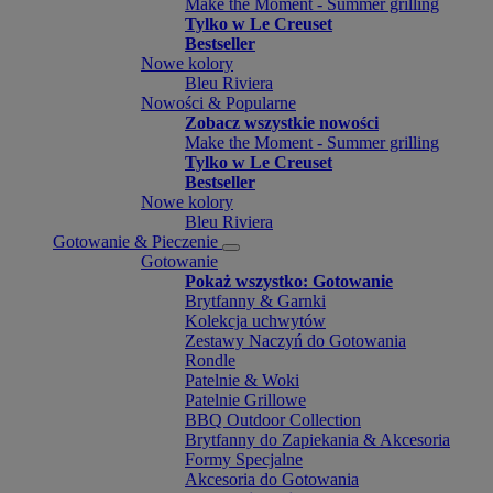
Make the Moment - Summer grilling
Tylko w Le Creuset
Bestseller
Nowe kolory
Bleu Riviera
Nowości & Popularne
Zobacz wszystkie nowości
Make the Moment - Summer grilling
Tylko w Le Creuset
Bestseller
Nowe kolory
Bleu Riviera
Gotowanie & Pieczenie
Gotowanie
Pokaż wszystko: Gotowanie
Brytfanny & Garnki
Kolekcja uchwytów
Zestawy Naczyń do Gotowania
Rondle
Patelnie & Woki
Patelnie Grillowe
BBQ Outdoor Collection
Brytfanny do Zapiekania & Akcesoria
Formy Specjalne
Akcesoria do Gotowania