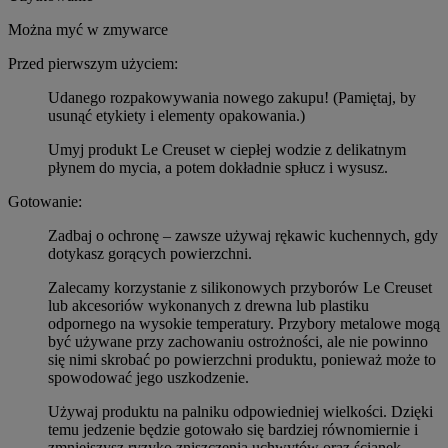
Można myć w zmywarce
Przed pierwszym użyciem:
Udanego rozpakowywania nowego zakupu! (Pamiętaj, by
usunąć etykiety i elementy opakowania.)
Umyj produkt Le Creuset w ciepłej wodzie z delikatnym
płynem do mycia, a potem dokładnie spłucz i wysusz.
Gotowanie:
Zadbaj o ochronę – zawsze używaj rękawic kuchennych, gdy
dotykasz gorących powierzchni.
Zalecamy korzystanie z silikonowych przyborów Le Creuset
lub akcesoriów wykonanych z drewna lub plastiku
odpornego na wysokie temperatury. Przybory metalowe mogą
być używane przy zachowaniu ostrożności, ale nie powinno
się nimi skrobać po powierzchni produktu, ponieważ może to
spowodować jego uszkodzenie.
Używaj produktu na palniku odpowiedniej wielkości. Dzięki
temu jedzenie będzie gotowało się bardziej równomiernie i
zmniejszysz ryzyko zniszczenia uchwytów oraz ścianek