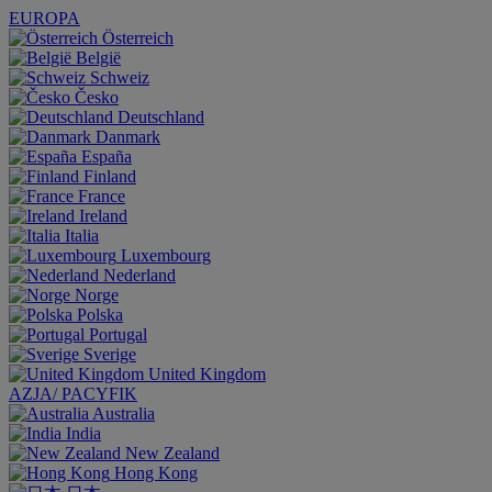
EUROPA
Österreich
België
Schweiz
Česko
Deutschland
Danmark
España
Finland
France
Ireland
Italia
Luxembourg
Nederland
Norge
Polska
Portugal
Sverige
United Kingdom
AZJA/ PACYFIK
Australia
India
New Zealand
Hong Kong