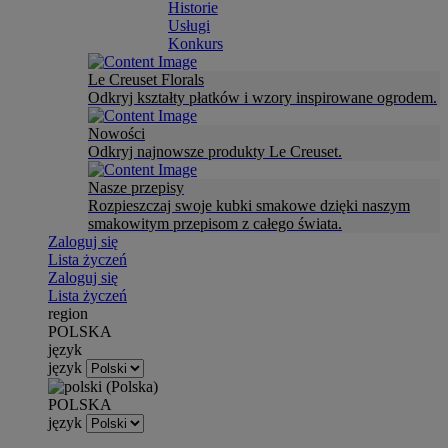
Historie
Usługi
Konkurs
Le Creuset Florals
Odkryj kształty płatków i wzory inspirowane ogrodem.
Nowości
Odkryj najnowsze produkty Le Creuset.
Nasze przepisy
Rozpieszczaj swoje kubki smakowe dzięki naszym
smakowitym przepisom z całego świata.
Zaloguj się
Lista życzeń
Zaloguj się
Lista życzeń
region
POLSKA
język
język
POLSKA
język