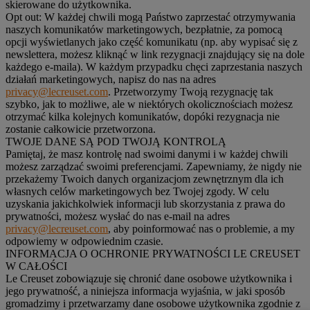
skierowane do użytkownika.
Opt out:
W każdej chwili mogą Państwo zaprzestać otrzymywania
naszych komunikatów marketingowych, bezpłatnie, za pomocą
opcji wyświetlanych jako część komunikatu (np. aby wypisać się z
newslettera, możesz kliknąć w link rezygnacji znajdujący się na dole
każdego e-maila). W każdym przypadku chęci zaprzestania naszych
działań marketingowych, napisz do nas na adres
privacy@lecreuset.com
. Przetworzymy Twoją rezygnację tak
szybko, jak to możliwe, ale w niektórych okolicznościach możesz
otrzymać kilka kolejnych komunikatów, dopóki rezygnacja nie
zostanie całkowicie przetworzona.
TWOJE DANE SĄ POD TWOJĄ KONTROLĄ
Pamiętaj, że masz kontrolę nad swoimi danymi i w każdej chwili
możesz zarządzać swoimi preferencjami. Zapewniamy, że nigdy nie
przekażemy Twoich danych organizacjom zewnętrznym dla ich
własnych celów marketingowych bez Twojej zgody. W celu
uzyskania jakichkolwiek informacji lub skorzystania z prawa do
prywatności, możesz wysłać do nas e-mail na adres
privacy@lecreuset.com
, aby poinformować nas o problemie, a my
odpowiemy w odpowiednim czasie.
INFORMACJA O OCHRONIE PRYWATNOŚCI LE CREUSET
W CAŁOŚCI
Le Creuset zobowiązuje się chronić dane osobowe użytkownika i
jego prywatność, a niniejsza informacja wyjaśnia, w jaki sposób
gromadzimy i przetwarzamy dane osobowe użytkownika zgodnie z