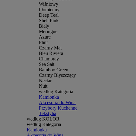
Wiśniowy
Płomienny
Deep Teal
Shell Pink
Biały
Meringue
Azure
Flint
Czarny Mat
Bleu Riviera
Chambray
Sea Salt
Bamboo Green
Czarny Błyszczący
Nectar
Nuit
według Kategoria
Kamionka
Akcesoria do Wina
Przybory Kuchenne
Tekstylia
według KOLOR
według Kategoria
Kamionka
Akcesoria do Wina