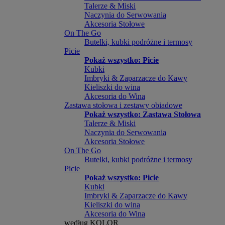
Talerze & Miski
Naczynia do Serwowania
Akcesoria Stołowe
On The Go
Butelki, kubki podróżne i termosy
Picie
Pokaż wszystko: Picie
Kubki
Imbryki & Zaparzacze do Kawy
Kieliszki do wina
Akcesoria do Wina
Zastawa stołowa i zestawy obiadowe
Pokaż wszystko: Zastawa Stołowa
Talerze & Miski
Naczynia do Serwowania
Akcesoria Stołowe
On The Go
Butelki, kubki podróżne i termosy
Picie
Pokaż wszystko: Picie
Kubki
Imbryki & Zaparzacze do Kawy
Kieliszki do wina
Akcesoria do Wina
według KOLOR