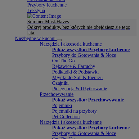
Przybory Kuchenne
Tekstylia
Summer Must-Haves
Odkryj produkty, bez których nie obejdziesz się tego
lata.
Niezbędne w kuchni
Narzędzia i akcesoria kuchenne
Pokaż wszystko: Przybory kuchenne
Przybory do Gotowania & Noże
On The Go
Rękawice & Fartuchy
Podkładki & Podstawki
Młynki do Soli & Pieprzu
Czajniki
Pielęgnacja & Użytkowanie
Przechowywanie
Pokaż wszystko: Przechowywanie
Pojemniki
Pojemniki na przybory
Pet Collection
Narzędzia i akcesoria kuchenne
Pokaż wszystko: Przybory kuchenne
Przybory do Gotowania & Noże
On The Go