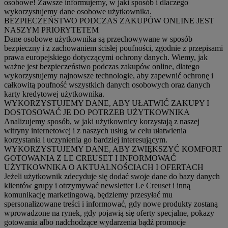
osobowe! Zawsze informujemy, w jaki sposób i dlaczego
wykorzystujemy dane osobowe użytkownika.
BEZPIECZEŃSTWO PODCZAS ZAKUPÓW ONLINE JEST
NASZYM PRIORYTETEM
Dane osobowe użytkownika są przechowywane w sposób
bezpieczny i z zachowaniem ścisłej poufności, zgodnie z przepisami
prawa europejskiego dotyczącymi ochrony danych. Wiemy, jak
ważne jest bezpieczeństwo podczas zakupów online, dlatego
wykorzystujemy najnowsze technologie, aby zapewnić ochronę i
całkowitą poufność wszystkich danych osobowych oraz danych
karty kredytowej użytkownika.
WYKORZYSTUJEMY DANE, ABY UŁATWIĆ ZAKUPY I
DOSTOSOWAĆ JE DO POTRZEB UŻYTKOWNIKA
Analizujemy sposób, w jaki użytkownicy korzystają z naszej
witryny internetowej i z naszych usług w celu ułatwienia
korzystania i uczynienia go bardziej interesującym.
WYKORZYSTUJEMY DANE, ABY ZWIĘKSZYĆ KOMFORT
GOTOWANIA Z LE CREUSET I INFORMOWAĆ
UŻYTKOWNIKA O AKTUALNOŚCIACH I OFERTACH
Jeżeli użytkownik zdecyduje się dodać swoje dane do bazy danych
klientów grupy i otrzymywać newsletter Le Creuset i inną
komunikację marketingową, będziemy przesyłać mu
spersonalizowane treści i informować, gdy nowe produkty zostaną
wprowadzone na rynek, gdy pojawią się oferty specjalne, pokazy
gotowania albo nadchodzące wydarzenia bądź promocje