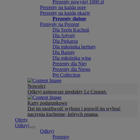
Prezenty powyżej 1000 zł
Prezenty na każdą porę
Prezenty na każdą okazję
Prezenty ślubne
Pomysły na Prezent
Dla Szefa Kuchnii
Dla Artysty
Dla Piekarza
Dla miłośnika herbaty
Dla Baristy
Dla miłośnika wina
Prezenty dla Niej
Prezenty dla Niego
Pet Collection
Nowości
Odkryj najnowsze produkty Le Creuset.
Karty podarunkowe
Daj im możliwość wyboru i pozwól im wybrać
naczynia kuchenne, których pragną.
Oferty
Odkryj
Odkryj
Przepisy