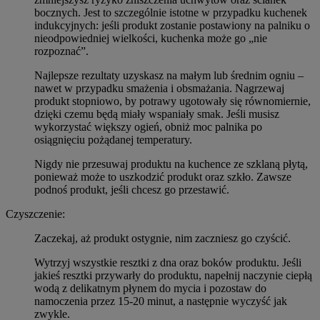
bocznych. Jest to szczególnie istotne w przypadku kuchenek
indukcyjnych: jeśli produkt zostanie postawiony na palniku o
nieodpowiedniej wielkości, kuchenka może go „nie
rozpoznać”.
Najlepsze rezultaty uzyskasz na małym lub średnim ogniu –
nawet w przypadku smażenia i obsmażania. Nagrzewaj
produkt stopniowo, by potrawy ugotowały się równomiernie,
dzięki czemu będą miały wspaniały smak. Jeśli musisz
wykorzystać większy ogień, obniż moc palnika po
osiągnięciu pożądanej temperatury.
Nigdy nie przesuwaj produktu na kuchence ze szklaną płytą,
ponieważ może to uszkodzić produkt oraz szkło. Zawsze
podnoś produkt, jeśli chcesz go przestawić.
Czyszczenie:
Zaczekaj, aż produkt ostygnie, nim zaczniesz go czyścić.
Wytrzyj wszystkie resztki z dna oraz boków produktu. Jeśli
jakieś resztki przywarły do produktu, napełnij naczynie ciepłą
wodą z delikatnym płynem do mycia i pozostaw do
namoczenia przez 15-20 minut, a następnie wyczyść jak
zwykle.