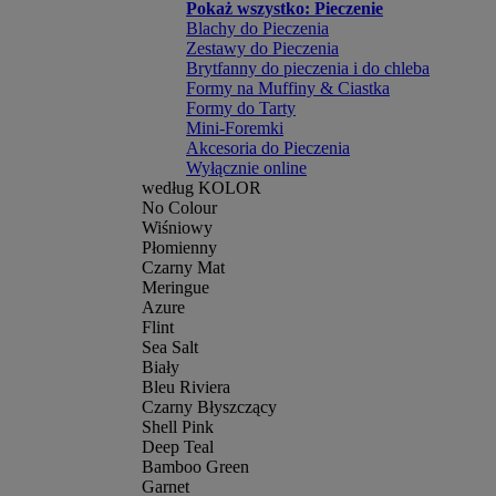
Pokaż wszystko: Pieczenie
Blachy do Pieczenia
Zestawy do Pieczenia
Brytfanny do pieczenia i do chleba
Formy na Muffiny & Ciastka
Formy do Tarty
Mini-Foremki
Akcesoria do Pieczenia
Wyłącznie online
według KOLOR
No Colour
Wiśniowy
Płomienny
Czarny Mat
Meringue
Azure
Flint
Sea Salt
Biały
Bleu Riviera
Czarny Błyszczący
Shell Pink
Deep Teal
Bamboo Green
Garnet