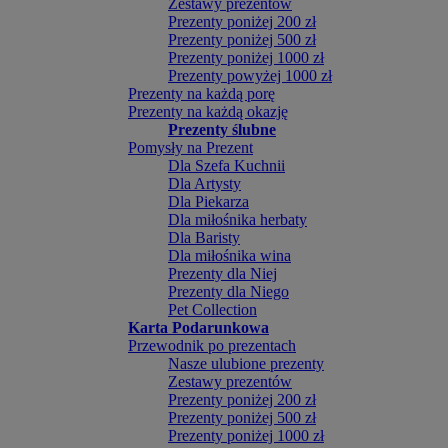
Zestawy prezentów
Prezenty poniżej 200 zł
Prezenty poniżej 500 zł
Prezenty poniżej 1000 zł
Prezenty powyżej 1000 zł
Prezenty na każdą porę
Prezenty na każdą okazję
Prezenty ślubne
Pomysły na Prezent
Dla Szefa Kuchnii
Dla Artysty
Dla Piekarza
Dla miłośnika herbaty
Dla Baristy
Dla miłośnika wina
Prezenty dla Niej
Prezenty dla Niego
Pet Collection
Karta Podarunkowa
Przewodnik po prezentach
Nasze ulubione prezenty
Zestawy prezentów
Prezenty poniżej 200 zł
Prezenty poniżej 500 zł
Prezenty poniżej 1000 zł