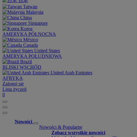
日本
Taiwan
Malaysia
China
Singapore
Korea
AMERYKA PÓŁNOCNA
México
Canada
United States
AMERYKA POŁUDNIOWA
Brazil
BLISKI WSCHÓD
United Arab Emirates
AFRYKA
Zaloguj się
Lista życzeń
0
Nowości
Nowości & Popularne
Zobacz wszystkie nowości