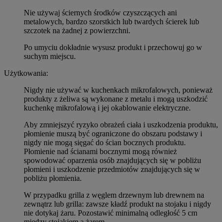
Nie używaj ściernych środków czyszczących ani
metalowych, bardzo szorstkich lub twardych ścierek lub
szczotek na żadnej z powierzchni.
Po umyciu dokładnie wysusz produkt i przechowuj go w
suchym miejscu.
Użytkowania:
Nigdy nie używać w kuchenkach mikrofalowych, ponieważ
produkty z żeliwa są wykonane z metalu i mogą uszkodzić
kuchenkę mikrofalową i jej okablowanie elektryczne.
Aby zmniejszyć ryzyko obrażeń ciała i uszkodzenia produktu,
płomienie muszą być ograniczone do obszaru podstawy i
nigdy nie mogą sięgać do ścian bocznych produktu.
Płomienie nad ścianami bocznymi mogą również
spowodować oparzenia osób znajdujących się w pobliżu
płomieni i uszkodzenie przedmiotów znajdujących się w
pobliżu płomienia.
W przypadku grilla z węglem drzewnym lub drewnem na
zewnątrz lub grilla: zawsze kładź produkt na stojaku i nigdy
nie dotykaj żaru. Pozostawić minimalną odległość 5 cm
między stojakiem a żarem.