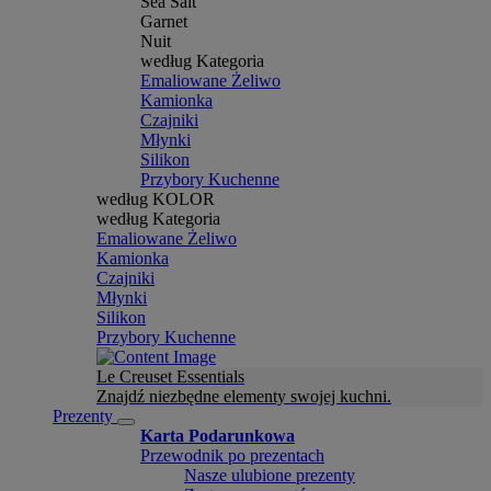
Sea Salt
Garnet
Nuit
według Kategoria
Emaliowane Żeliwo
Kamionka
Czajniki
Młynki
Silikon
Przybory Kuchenne
według KOLOR
według Kategoria
Emaliowane Żeliwo
Kamionka
Czajniki
Młynki
Silikon
Przybory Kuchenne
Le Creuset Essentials
Znajdź niezbędne elementy swojej kuchni.
Prezenty
Karta Podarunkowa
Przewodnik po prezentach
Nasze ulubione prezenty