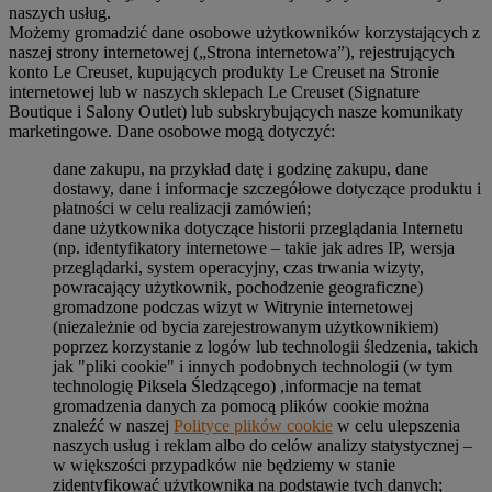
naszych usług.
Możemy gromadzić dane osobowe użytkowników korzystających z
naszej strony internetowej („Strona internetowa”), rejestrujących
konto Le Creuset, kupujących produkty Le Creuset na Stronie
internetowej lub w naszych sklepach Le Creuset (Signature
Boutique i Salony Outlet) lub subskrybujących nasze komunikaty
marketingowe. Dane osobowe mogą dotyczyć:
dane zakupu, na przykład datę i godzinę zakupu, dane
dostawy, dane i informacje szczegółowe dotyczące produktu i
płatności w celu realizacji zamówień;
dane użytkownika dotyczące historii przeglądania Internetu
(np. identyfikatory internetowe – takie jak adres IP, wersja
przeglądarki, system operacyjny, czas trwania wizyty,
powracający użytkownik, pochodzenie geograficzne)
gromadzone podczas wizyt w Witrynie internetowej
(niezależnie od bycia zarejestrowanym użytkownikiem)
poprzez korzystanie z logów lub technologii śledzenia, takich
jak "pliki cookie" i innych podobnych technologii (w tym
technologię Piksela Śledzącego) ,informacje na temat
gromadzenia danych za pomocą plików cookie można
znaleźć w naszej
Polityce plików cookie
w celu ulepszenia
naszych usług i reklam albo do celów analizy statystycznej –
w większości przypadków nie będziemy w stanie
zidentyfikować użytkownika na podstawie tych danych;