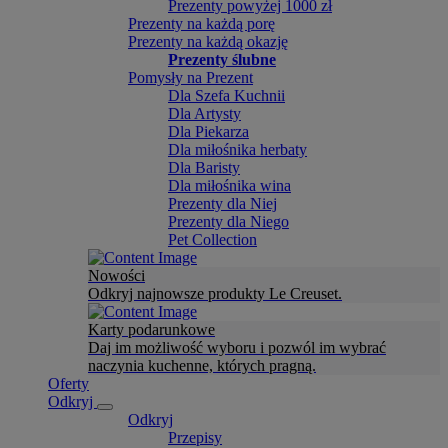
Prezenty powyżej 1000 zł
Prezenty na każdą porę
Prezenty na każdą okazję
Prezenty ślubne
Pomysły na Prezent
Dla Szefa Kuchnii
Dla Artysty
Dla Piekarza
Dla miłośnika herbaty
Dla Baristy
Dla miłośnika wina
Prezenty dla Niej
Prezenty dla Niego
Pet Collection
Nowości
Odkryj najnowsze produkty Le Creuset.
Karty podarunkowe
Daj im możliwość wyboru i pozwól im wybrać
naczynia kuchenne, których pragną.
Oferty
Odkryj
Odkryj
Przepisy