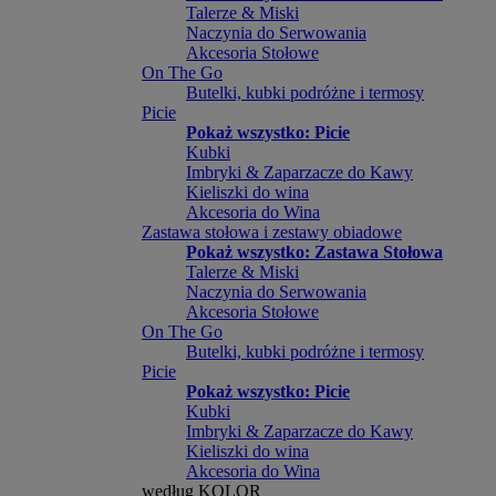
Talerze & Miski
Naczynia do Serwowania
Akcesoria Stołowe
On The Go
Butelki, kubki podróżne i termosy
Picie
Pokaż wszystko: Picie
Kubki
Imbryki & Zaparzacze do Kawy
Kieliszki do wina
Akcesoria do Wina
Zastawa stołowa i zestawy obiadowe
Pokaż wszystko: Zastawa Stołowa
Talerze & Miski
Naczynia do Serwowania
Akcesoria Stołowe
On The Go
Butelki, kubki podróżne i termosy
Picie
Pokaż wszystko: Picie
Kubki
Imbryki & Zaparzacze do Kawy
Kieliszki do wina
Akcesoria do Wina
według KOLOR