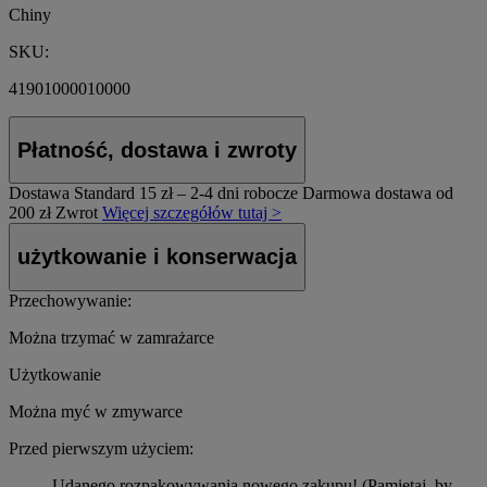
Chiny
SKU:
41901000010000
Płatność, dostawa i zwroty
Dostawa Standard
15 zł – 2-4 dni robocze
Darmowa dostawa od
200 zł
Zwrot
Więcej szczegółów tutaj >
użytkowanie i konserwacja
Przechowywanie:
Można trzymać w zamrażarce
Użytkowanie
Można myć w zmywarce
Przed pierwszym użyciem:
Udanego rozpakowywania nowego zakupu! (Pamiętaj, by