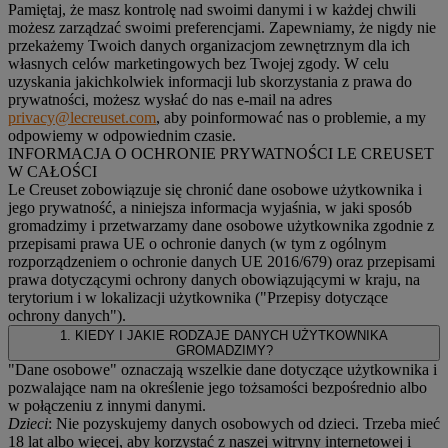
Pamiętaj, że masz kontrolę nad swoimi danymi i w każdej chwili
możesz zarządzać swoimi preferencjami. Zapewniamy, że nigdy nie
przekażemy Twoich danych organizacjom zewnętrznym dla ich
własnych celów marketingowych bez Twojej zgody. W celu
uzyskania jakichkolwiek informacji lub skorzystania z prawa do
prywatności, możesz wysłać do nas e-mail na adres
privacy@lecreuset.com
, aby poinformować nas o problemie, a my
odpowiemy w odpowiednim czasie.
INFORMACJA O OCHRONIE PRYWATNOŚCI LE CREUSET
W CAŁOŚCI
Le Creuset zobowiązuje się chronić dane osobowe użytkownika i
jego prywatność, a niniejsza informacja wyjaśnia, w jaki sposób
gromadzimy i przetwarzamy dane osobowe użytkownika zgodnie z
przepisami prawa UE o ochronie danych (w tym z ogólnym
rozporządzeniem o ochronie danych UE 2016/679) oraz przepisami
prawa dotyczącymi ochrony danych obowiązującymi w kraju, na
terytorium i w lokalizacji użytkownika ("
Przepisy dotyczące
ochrony danych
").
1. KIEDY I JAKIE RODZAJE DANYCH UŻYTKOWNIKA
GROMADZIMY?
"Dane osobowe" oznaczają wszelkie dane dotyczące użytkownika i
pozwalające nam na określenie jego tożsamości bezpośrednio albo
w połączeniu z innymi danymi.
Dzieci
: Nie pozyskujemy danych osobowych od dzieci. Trzeba mieć
18 lat albo więcej, aby korzystać z naszej witryny internetowej i