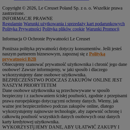
Copyright © 2026, Le Creuset Poland Sp. z o. o. Wszelkie prawa
zastrzeżone.
INFORMACJE PRAWNE
Regulamin
Warunki użytkowania i sprzedaży kart podarunkowych
Polityka Prywatności
Polityka plików cookie
Warunki Promocji
Informacja O Ochronie Prywatności Le Creuset
Poniższa polityka prywatności dotyczy konsumentów. Jeśli jesteś
naszym partnerem biznesowym, zapoznaj się z
Polityką
prywatności B2B
Obiecujemy szanować prywatność użytkownika i chronić jego dane
osobowe! Zawsze informujemy, w jaki sposób i dlaczego
wykorzystujemy dane osobowe użytkownika.
BEZPIECZEŃSTWO PODCZAS ZAKUPÓW ONLINE JEST
NASZYM PRIORYTETEM
Dane osobowe użytkownika są przechowywane w sposób
bezpieczny i z zachowaniem ścisłej poufności, zgodnie z przepisami
prawa europejskiego dotyczącymi ochrony danych. Wiemy, jak
ważne jest bezpieczeństwo podczas zakupów online, dlatego
wykorzystujemy najnowsze technologie, aby zapewnić ochronę i
całkowitą poufność wszystkich danych osobowych oraz danych
karty kredytowej użytkownika.
WYKORZYSTUJEMY DANE, ABY UŁATWIĆ ZAKUPY I