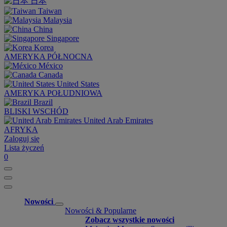
日本
Taiwan
Malaysia
China
Singapore
Korea
AMERYKA PÓŁNOCNA
México
Canada
United States
AMERYKA POŁUDNIOWA
Brazil
BLISKI WSCHÓD
United Arab Emirates
AFRYKA
Zaloguj się
Lista życzeń
0
Nowości
Nowości & Popularne
Zobacz wszystkie nowości