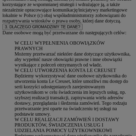
korzystające ze wspomnianej strategii i wdrażające ją, a także
niezależnie opracowujące komunikację/inicjatywy marketingowe
lokalnie w Polsce (c) obaj współadministratorzy zobowiązani do
rozpatrywania wniosków o prawa osoby, której dane dotyczą.
3. DLACZEGO GROMADZIMY TE DANE?
Dane osobowe mogą być przetwarzane do następujących celów:
W CELU WYPEŁNIENIA OBOWIĄZKÓW
PRAWNYCH
Możemy przetwarzać niektóre dane dotyczące użytkownika,
aby wypełnić nasze obowiązki prawne i inne obowiązki
wynikające z poleceń otrzymanych od władz.
W CELU UTWORZENIA KONTA LE CREUSET
Będziemy wykorzystywać dane osobowe użytkownika do
utworzenia konta Le Creuset, które umożliwi mu dostęp do
serii korzyści udostępnianych zarejestrowanym
użytkownikom w celu świadczenia im lepszych usług, np.
szybszej realizacji transakcji, zapisywania wielu adresów
dostawy, przeglądania i śledzenia zamówień. Tego rodzaju
przetwarzanie jest oparte na świadczeniu tej usługi na
podstawie umowy.
W CELU REALIZACJI ZAMÓWIEŃ I DOSTAWY
PRODUKTÓW, ŚWIADCZENIA USŁUG I
UDZIELANIA POMOCY UŻYTKOWNIKOWI
Będziemy wykorzystywać dane użytkownika do zarządzania