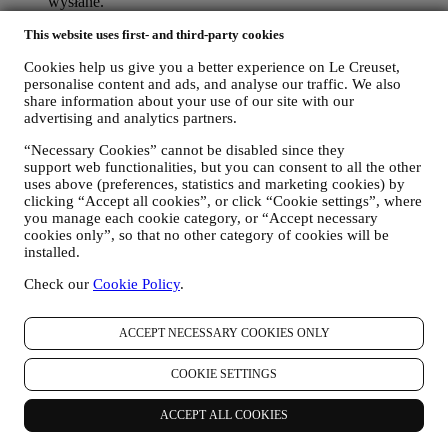
wysłane.
W CELU INFORMOWANIA UŻYTKOWNIKA O
This website uses first- and third-party cookies
AKTUALNOŚCIACH ALBO OFERTACH
DOTYCZĄCYCH PRODUKTÓW LE CREUSET
Cookies help us give you a better experience on Le Creuset,
Jeżeli użytkownik wyraził na to zgodę (na przykład poprzez
personalise content and ads, and analyse our traffic. We also
zapisanie się do naszego newslettera przy tworzeniu konta w
share information about your use of our site with our
naszej Witrynie internetowej będziemy przesyłać
advertising and analytics partners.
użytkownikowi spersonalizowane wiadomości marketingowe
oraz aktualności dotyczące inicjatyw Le Creuset w lokalnych
“Necessary Cookies” cannot be disabled since they
oddziałach, lokalnych jednostek stowarzyszonych oraz
support web functionalities, but you can consent to all the other
partnerów. Będziemy kontaktować się z użytkownikiem
uses above (preferences, statistics and marketing cookies) by
głównie pocztą elektroniczną albo za pośrednictwem mediów
clicking “Accept all cookies”, or click “Cookie settings”, where
społecznościowych, jak również korzystając z metod
you manage each cookie category, or “Accept necessary
automatycznych. Tego rodzaju komunikaty będą dotyczyły
cookies only”, so that no other category of cookies will be
installed.
produktów Le Creuset albo otwarcia nowych sklepów,
ekskluzywnych wydarzeń, konkursów, ankiet, prezentacji
Check our
Cookie Policy
.
zorganizowanych przez Le Creuset, którymi użytkownik
może być zainteresowany, albo ofert specjalnych, które mogą
się mu spodobać, również na podstawie pewnych informacji
ACCEPT NECESSARY COOKIES ONLY
szczegółowych, które posiadamy o użytkowniku, takich jak
lokalizacja albo historia zakupów. Będziemy przetwarzać
COOKIE SETTINGS
dane użytkownika, aby lepiej zrozumieć jego
zainteresowania. Umożliwia to nam personalizację
wiadomości kierowanych do użytkownika tak, aby były
ACCEPT ALL COOKIES
bardziej adekwatne i interesujące. Nie przewiduje się żadnych