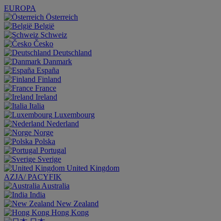
EUROPA
Österreich
België
Schweiz
Česko
Deutschland
Danmark
España
Finland
France
Ireland
Italia
Luxembourg
Nederland
Norge
Polska
Portugal
Sverige
United Kingdom
AZJA/ PACYFIK
Australia
India
New Zealand
Hong Kong