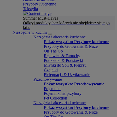
Przybory Kuchenne
Tekstylia
Summer Must-Haves
Odkryj produkty, bez których nie obejdziesz się tego
lata.
Niezbędne w kuchni
Narzędzia i akcesoria kuchenne
Pokaż wszystko: Przybory kuchenne
Przybory do Gotowania & Noże
On The Go
Rękawice & Fartuchy
Podkładki & Podstawki
Młynki do Soli & Pieprzu
Czajniki
Pielęgnacja & Użytkowanie
Przechowywanie
Pokaż wszystko: Przechowywanie
Pojemniki
Pojemniki na przybory
Pet Collection
Narzędzia i akcesoria kuchenne
Pokaż wszystko: Przybory kuchenne
Przybory do Gotowania & Noże
On The Go