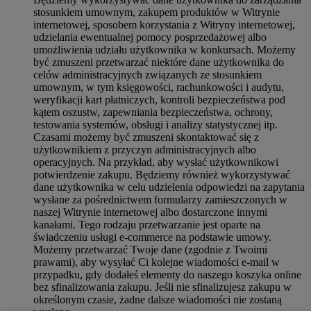
stosunkiem umownym, zakupem produktów w Witrynie
internetowej, sposobem korzystania z Witryny internetowej,
udzielania ewentualnej pomocy posprzedażowej albo
umożliwienia udziału użytkownika w konkursach. Możemy
być zmuszeni przetwarzać niektóre dane użytkownika do
celów administracyjnych związanych ze stosunkiem
umownym, w tym księgowości, rachunkowości i audytu,
weryfikacji kart płatniczych, kontroli bezpieczeństwa pod
kątem oszustw, zapewniania bezpieczeństwa, ochrony,
testowania systemów, obsługi i analizy statystycznej itp.
Czasami możemy być zmuszeni skontaktować się z
użytkownikiem z przyczyn administracyjnych albo
operacyjnych. Na przykład, aby wysłać użytkownikowi
potwierdzenie zakupu. Będziemy również wykorzystywać
dane użytkownika w celu udzielenia odpowiedzi na zapytania
wysłane za pośrednictwem formularzy zamieszczonych w
naszej Witrynie internetowej albo dostarczone innymi
kanałami. Tego rodzaju przetwarzanie jest oparte na
świadczeniu usługi e-commerce na podstawie umowy.
Możemy przetwarzać Twoje dane (zgodnie z Twoimi
prawami), aby wysyłać Ci kolejne wiadomości e-mail w
przypadku, gdy dodałeś elementy do naszego koszyka online
bez sfinalizowania zakupu. Jeśli nie sfinalizujesz zakupu w
określonym czasie, żadne dalsze wiadomości nie zostaną