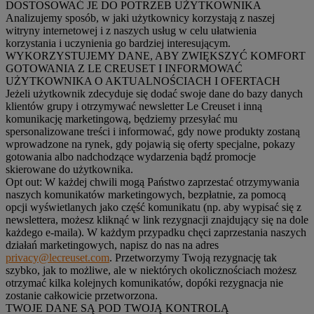
DOSTOSOWAĆ JE DO POTRZEB UŻYTKOWNIKA
Analizujemy sposób, w jaki użytkownicy korzystają z naszej
witryny internetowej i z naszych usług w celu ułatwienia
korzystania i uczynienia go bardziej interesującym.
WYKORZYSTUJEMY DANE, ABY ZWIĘKSZYĆ KOMFORT
GOTOWANIA Z LE CREUSET I INFORMOWAĆ
UŻYTKOWNIKA O AKTUALNOŚCIACH I OFERTACH
Jeżeli użytkownik zdecyduje się dodać swoje dane do bazy danych
klientów grupy i otrzymywać newsletter Le Creuset i inną
komunikację marketingową, będziemy przesyłać mu
spersonalizowane treści i informować, gdy nowe produkty zostaną
wprowadzone na rynek, gdy pojawią się oferty specjalne, pokazy
gotowania albo nadchodzące wydarzenia bądź promocje
skierowane do użytkownika.
Opt out:
W każdej chwili mogą Państwo zaprzestać otrzymywania
naszych komunikatów marketingowych, bezpłatnie, za pomocą
opcji wyświetlanych jako część komunikatu (np. aby wypisać się z
newslettera, możesz kliknąć w link rezygnacji znajdujący się na dole
każdego e-maila). W każdym przypadku chęci zaprzestania naszych
działań marketingowych, napisz do nas na adres
privacy@lecreuset.com
. Przetworzymy Twoją rezygnację tak
szybko, jak to możliwe, ale w niektórych okolicznościach możesz
otrzymać kilka kolejnych komunikatów, dopóki rezygnacja nie
zostanie całkowicie przetworzona.
TWOJE DANE SĄ POD TWOJĄ KONTROLĄ