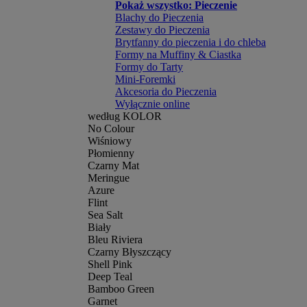
Pokaż wszystko: Pieczenie
Blachy do Pieczenia
Zestawy do Pieczenia
Brytfanny do pieczenia i do chleba
Formy na Muffiny & Ciastka
Formy do Tarty
Mini-Foremki
Akcesoria do Pieczenia
Wyłącznie online
według KOLOR
No Colour
Wiśniowy
Płomienny
Czarny Mat
Meringue
Azure
Flint
Sea Salt
Biały
Bleu Riviera
Czarny Błyszczący
Shell Pink
Deep Teal
Bamboo Green
Garnet