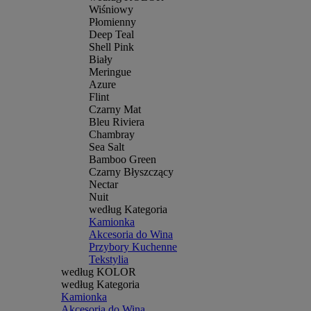
Wiśniowy
Płomienny
Deep Teal
Shell Pink
Biały
Meringue
Azure
Flint
Czarny Mat
Bleu Riviera
Chambray
Sea Salt
Bamboo Green
Czarny Błyszczący
Nectar
Nuit
według Kategoria
Kamionka
Akcesoria do Wina
Przybory Kuchenne
Tekstylia
według KOLOR
według Kategoria
Kamionka
Akcesoria do Wina