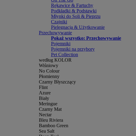
Rękawice & Fartuchy
Podkładki & Podstawki
Młynki do Soli & Pieprzu
Czajniki
Pielęgnacja & Użytkowanie
Przechowywanie
Pokaż wszystko: Przechowywanie
Pojemniki
Pojemniki na przybory
Pet Collection
według KOLOR
Wiśniowy
No Colour
Płomienny
Czarny Błyszczący
Flint
Azure
Biały
Meringue
Czarny Mat
Nectar
Bleu Riviera
Bamboo Green
Sea Salt