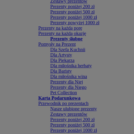
Zestawy prezentów
Prezenty poniżej 200 zł
Prezenty poniżej 500 zł
Prezenty poniżej 1000 zł
Prezenty powyżej 1000 zł
Prezenty na każdą porę
Prezenty na każdą okazję
Prezenty ślubne
Pomysły na Prezent
Dla Szefa Kuchnii
Dla Artysty
Dla Piekarza
Dla miłośnika herbaty
Dla Baristy
Dla miłośnika wina
Prezenty dla Niej
Prezenty dla Niego
Pet Collection
Karta Podarunkowa
Przewodnik po prezentach
Nasze ulubione prezenty
Zestawy prezentów
Prezenty poniżej 200 zł
Prezenty poniżej 500 zł
Prezenty poniżej 1000 zł