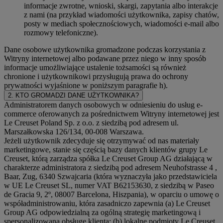
informacje zwrotne, wnioski, skargi, zapytania albo interakcje
z nami (na przykład wiadomości użytkownika, zapisy chatów,
posty w mediach społecznościowych, wiadomości e-mail albo
rozmowy telefoniczne).
Dane osobowe użytkownika gromadzone podczas korzystania z
Witryny internetowej albo podawane przez niego w inny sposób
informacje umożliwiające ustalenie tożsamości są również
chronione i użytkownikowi przysługują prawa do ochrony
prywatności wyjaśnione w poniższym paragrafie h).
2. KTO GROMADZI DANE UŻYTKOWNIKA?
Administratorem danych osobowych w odniesieniu do usług e-
commerce oferowanych za pośrednictwem Witryny internetowej jest
Le Creuset Poland Sp. z o.o. z siedzibą pod adresem ul.
Marszałkowska 126/134, 00-008 Warszawa.
Jeżeli użytkownik zdecyduje się otrzymywać od nas materiały
marketingowe, stanie się częścią bazy danych klientów grupy Le
Creuset, którą zarządza spółka Le Creuset Group AG działającą w
charakterze administratora z siedzibą pod adresem Neuhofstrasse 4 ,
Baar, Zug, 6340 Szwajcaria (która wyznaczyła jako przedstawiciela
w UE Le Creuset SL, numer VAT B62153630, z siedzibą w Paseo
de Gracia 9, 2º, 08007 Barcelona, Hiszpania), w oparciu o umowę o
współadministrowaniu, która zasadniczo zapewnia (a) Le Creuset
Group AG odpowiedzialną za ogólną strategię marketingową i
spersonalizowaną obsługę klienta; (b) lokalne podmioty Le Creuset