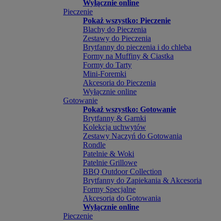
Wyłącznie online
Pieczenie
Pokaż wszystko: Pieczenie
Blachy do Pieczenia
Zestawy do Pieczenia
Brytfanny do pieczenia i do chleba
Formy na Muffiny & Ciastka
Formy do Tarty
Mini-Foremki
Akcesoria do Pieczenia
Wyłącznie online
Gotowanie
Pokaż wszystko: Gotowanie
Brytfanny & Garnki
Kolekcja uchwytów
Zestawy Naczyń do Gotowania
Rondle
Patelnie & Woki
Patelnie Grillowe
BBQ Outdoor Collection
Brytfanny do Zapiekania & Akcesoria
Formy Specjalne
Akcesoria do Gotowania
Wyłącznie online
Pieczenie