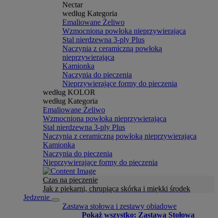
Nectar
według Kategoria
Emaliowane Żeliwo
Wzmocniona powłoka nieprzywierająca
Stal nierdzewna 3-ply Plus
Naczynia z ceramiczną powłoką
nieprzywierająca
Kamionka
Naczynia do pieczenia
Nieprzywierające formy do pieczenia
według KOLOR
według Kategoria
Emaliowane Żeliwo
Wzmocniona powłoka nieprzywierająca
Stal nierdzewna 3-ply Plus
Naczynia z ceramiczną powłoką nieprzywierająca
Kamionka
Naczynia do pieczenia
Nieprzywierające formy do pieczenia
Czas na pieczenie
Jak z piekarni, chrupiąca skórka i miękki środek
Jedzenie
Zastawa stołowa i zestawy obiadowe
Pokaż wszystko: Zastawa Stołowa