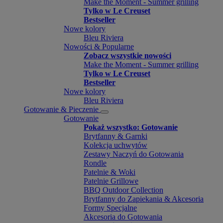
Make the Moment - Summer grilling
Tylko w Le Creuset
Bestseller
Nowe kolory
Bleu Riviera
Nowości & Popularne
Zobacz wszystkie nowości
Make the Moment - Summer grilling
Tylko w Le Creuset
Bestseller
Nowe kolory
Bleu Riviera
Gotowanie & Pieczenie
Gotowanie
Pokaż wszystko: Gotowanie
Brytfanny & Garnki
Kolekcja uchwytów
Zestawy Naczyń do Gotowania
Rondle
Patelnie & Woki
Patelnie Grillowe
BBQ Outdoor Collection
Brytfanny do Zapiekania & Akcesoria
Formy Specjalne
Akcesoria do Gotowania