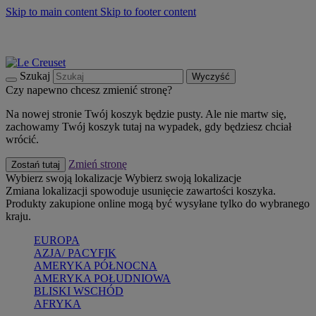
Skip to main content
Skip to footer content
Summer must-haves
Kup Teraz
Bezpłatna dostawa naczyń
Dostawa w ciągu 2-3 dni roboczych
Szukaj
Wyczyść
Czy napewno chcesz zmienić stronę?
Na nowej stronie Twój koszyk będzie pusty. Ale nie martw się,
zachowamy Twój koszyk tutaj na wypadek, gdy będziesz chciał
wrócić.
Zmień stronę
Zostań tutaj
Wybierz swoją lokalizacje
Wybierz swoją lokalizacje
Zmiana lokalizacji spowoduje usunięcie zawartości koszyka.
Produkty zakupione online mogą być wysyłane tylko do wybranego
kraju.
EUROPA
AZJA/ PACYFIK
AMERYKA PÓŁNOCNA
AMERYKA POŁUDNIOWA
BLISKI WSCHÓD
AFRYKA