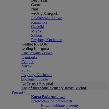
Deep Teal
Garnet
Nuit
według Kategoria
Emaliowane Żeliwo
Kamionka
Czajniki
Młynki
Silikon
Przybory Kuchenne
według KOLOR
według Kategoria
Emaliowane Żeliwo
Kamionka
Czajniki
Młynki
Silikon
Przybory Kuchenne
Le Creuset Essentials
Znajdź niezbędne elementy swojej kuchni.
Prezenty
Karta Podarunkowa
Przewodnik po prezentach
Nasze ulubione prezenty