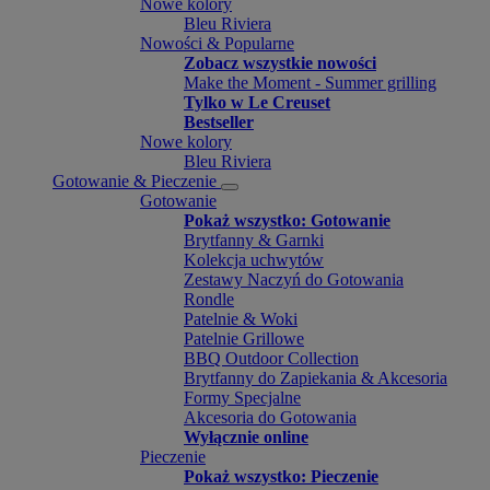
Nowe kolory
Bleu Riviera
Nowości & Popularne
Zobacz wszystkie nowości
Make the Moment - Summer grilling
Tylko w Le Creuset
Bestseller
Nowe kolory
Bleu Riviera
Gotowanie & Pieczenie
Gotowanie
Pokaż wszystko: Gotowanie
Brytfanny & Garnki
Kolekcja uchwytów
Zestawy Naczyń do Gotowania
Rondle
Patelnie & Woki
Patelnie Grillowe
BBQ Outdoor Collection
Brytfanny do Zapiekania & Akcesoria
Formy Specjalne
Akcesoria do Gotowania
Wyłącznie online
Pieczenie
Pokaż wszystko: Pieczenie