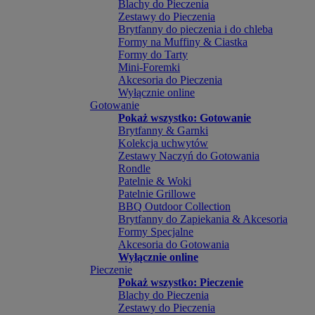
Blachy do Pieczenia
Zestawy do Pieczenia
Brytfanny do pieczenia i do chleba
Formy na Muffiny & Ciastka
Formy do Tarty
Mini-Foremki
Akcesoria do Pieczenia
Wyłącznie online
Gotowanie
Pokaż wszystko: Gotowanie
Brytfanny & Garnki
Kolekcja uchwytów
Zestawy Naczyń do Gotowania
Rondle
Patelnie & Woki
Patelnie Grillowe
BBQ Outdoor Collection
Brytfanny do Zapiekania & Akcesoria
Formy Specjalne
Akcesoria do Gotowania
Wyłącznie online
Pieczenie
Pokaż wszystko: Pieczenie
Blachy do Pieczenia
Zestawy do Pieczenia