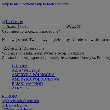
Skip to main content
Skip to footer content
Summer must-haves
Kup Teraz
Bezpłatna dostawa naczyń
Dostawa w ciągu 2-3 dni roboczych
Szukaj
Wyczyść
Czy napewno chcesz zmienić stronę?
Na nowej stronie Twój koszyk będzie pusty. Ale nie martw się, zach
Zmień stronę
Zostań tutaj
Wybierz swoją lokalizacje
Wybierz swoją lokalizacje
Zmiana lokalizacji spowoduje usunięcie zawartości koszyka. Produk
EUROPA
AZJA/ PACYFIK
AMERYKA PÓŁNOCNA
AMERYKA POŁUDNIOWA
BLISKI WSCHÓD
AFRYKA
EUROPA
Österreich
België
Schweiz