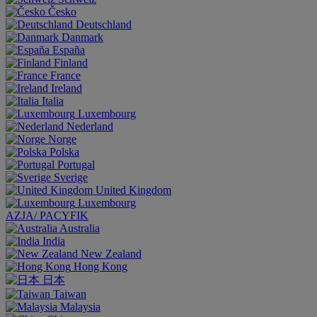
Česko
Deutschland
Danmark
España
Finland
France
Ireland
Italia
Luxembourg
Nederland
Norge
Polska
Portugal
Sverige
United Kingdom
Luxembourg
AZJA/ PACYFIK
Australia
India
New Zealand
Hong Kong
日本
Taiwan
Malaysia