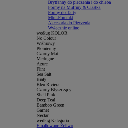
Brytfanny do pieczenia i do chleba
Formy na Muffiny & Ciastka
Formy do Tarty
Mini-Foremki
Akcesoria do Pieczenia
Wyłącznie online
według KOLOR
No Colour
Wiśniowy
Płomienny
Czarny Mat
Meringue
Azure
Flint
Sea Salt
Biały
Bleu Riviera
Czarny Błyszczący
Shell Pink
Deep Teal
Bamboo Green
Garnet
Nectar
według Kategoria
Emaliowane Żeliwo