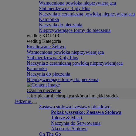
Wzmocniona powłoka nieprzywierająca
Stal nierdzewna 3-ply Plus
Naczynia z ceramiczną powłoką nieprzywierająca
Kamionka
Naczynia do pieczenia
Nieprzywierające formy do pieczenia
według KOLOR
według Kategoria
Emaliowane Żeliwo
Wzmocniona powłoka nieprzywierająca
Stal nierdzewna 3-ply Plus
Naczynia z ceramiczną powłoką nieprzywierająca
Kamionka
Naczynia do pieczenia
Nieprzywierające formy do pieczenia
Czas na pieczenie
Jak z piekarni, chrupiąca skórka i miękki środek
Jedzenie
Zastawa stołowa i zestawy obiadowe
Pokaż wszystko: Zastawa Stołowa
Talerze & Miski
Naczynia do Serwowania
Akcesoria Stołowe
On The Go