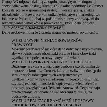
Group AG odpowiedzialną za ogólną strategię marketingową i
spersonalizowaną obsługę klienta; (b) lokalne podmioty Le Creuset
korzystające ze wspomnianej strategii i wdrażające ją, a także
niezależnie opracowujące komunikację/inicjatywy marketingowe
lokalnie w Polsce (c) obaj współadministratorzy zobowiązani do
rozpatrywania wniosków o prawa osoby, której dane dotyczą.
3. DLACZEGO GROMADZIMY TE DANE?
Dane osobowe mogą być przetwarzane do następujących celów:
W CELU WYPEŁNIENIA OBOWIĄZKÓW
PRAWNYCH
Możemy przetwarzać niektóre dane dotyczące użytkownika,
aby wypełnić nasze obowiązki prawne i inne obowiązki
wynikające z poleceń otrzymanych od władz.
W CELU UTWORZENIA KONTA LE CREUSET
Będziemy wykorzystywać dane osobowe użytkownika do
utworzenia konta Le Creuset, które umożliwi mu dostęp do
serii korzyści udostępnianych zarejestrowanym
użytkownikom w celu świadczenia im lepszych usług, np.
szybszej realizacji transakcji, zapisywania wielu adresów
dostawy, przeglądania i śledzenia zamówień. Tego rodzaju
przetwarzanie jest oparte na świadczeniu tej usługi na
podstawie umowy.
W CELU REALIZACJI ZAMÓWIEŃ I DOSTAWY
PRODUKTÓW, ŚWIADCZENIA USŁUG I