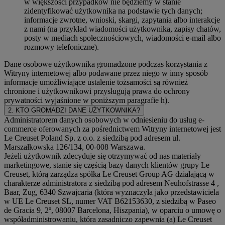
w większości przypadków nie będziemy w stanie
zidentyfikować użytkownika na podstawie tych danych;
informacje zwrotne, wnioski, skargi, zapytania albo interakcje
z nami (na przykład wiadomości użytkownika, zapisy chatów,
posty w mediach społecznościowych, wiadomości e-mail albo
rozmowy telefoniczne).
Dane osobowe użytkownika gromadzone podczas korzystania z
Witryny internetowej albo podawane przez niego w inny sposób
informacje umożliwiające ustalenie tożsamości są również
chronione i użytkownikowi przysługują prawa do ochrony
prywatności wyjaśnione w poniższym paragrafie h).
2. KTO GROMADZI DANE UŻYTKOWNIKA?
Administratorem danych osobowych w odniesieniu do usług e-
commerce oferowanych za pośrednictwem Witryny internetowej jest
Le Creuset Poland Sp. z o.o. z siedzibą pod adresem ul.
Marszałkowska 126/134, 00-008 Warszawa.
Jeżeli użytkownik zdecyduje się otrzymywać od nas materiały
marketingowe, stanie się częścią bazy danych klientów grupy Le
Creuset, którą zarządza spółka Le Creuset Group AG działającą w
charakterze administratora z siedzibą pod adresem Neuhofstrasse 4 ,
Baar, Zug, 6340 Szwajcaria (która wyznaczyła jako przedstawiciela
w UE Le Creuset SL, numer VAT B62153630, z siedzibą w Paseo
de Gracia 9, 2º, 08007 Barcelona, Hiszpania), w oparciu o umowę o
współadministrowaniu, która zasadniczo zapewnia (a) Le Creuset