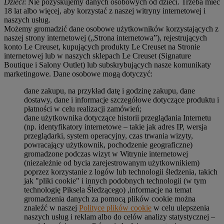
Dzieci
: Nie pozyskujemy danych osobowych od dzieci. Trzeba mieć
18 lat albo więcej, aby korzystać z naszej witryny internetowej i
naszych usług.
Możemy gromadzić dane osobowe użytkowników korzystających z
naszej strony internetowej („Strona internetowa”), rejestrujących
konto Le Creuset, kupujących produkty Le Creuset na Stronie
internetowej lub w naszych sklepach Le Creuset (Signature
Boutique i Salony Outlet) lub subskrybujących nasze komunikaty
marketingowe. Dane osobowe mogą dotyczyć:
dane zakupu, na przykład datę i godzinę zakupu, dane
dostawy, dane i informacje szczegółowe dotyczące produktu i
płatności w celu realizacji zamówień;
dane użytkownika dotyczące historii przeglądania Internetu
(np. identyfikatory internetowe – takie jak adres IP, wersja
przeglądarki, system operacyjny, czas trwania wizyty,
powracający użytkownik, pochodzenie geograficzne)
gromadzone podczas wizyt w Witrynie internetowej
(niezależnie od bycia zarejestrowanym użytkownikiem)
poprzez korzystanie z logów lub technologii śledzenia, takich
jak "pliki cookie" i innych podobnych technologii (w tym
technologię Piksela Śledzącego) ,informacje na temat
gromadzenia danych za pomocą plików cookie można
znaleźć w naszej
Polityce plików cookie
w celu ulepszenia
naszych usług i reklam albo do celów analizy statystycznej –