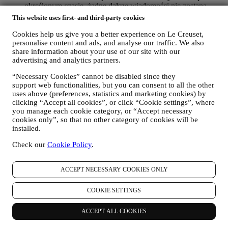
określonym czasie, żadne dalsze wiadomości nie zostaną
wysłane.
This website uses first- and third-party cookies
W CELU INFORMOWANIA UŻYTKOWNIKA O
AKTUALNOŚCIACH ALBO OFERTACH
Cookies help us give you a better experience on Le Creuset,
DOTYCZĄCYCH PRODUKTÓW LE CREUSET
personalise content and ads, and analyse our traffic. We also
share information about your use of our site with our
Jeżeli użytkownik wyraził na to zgodę (na przykład poprzez
advertising and analytics partners.
zapisanie się do naszego newslettera przy tworzeniu konta w
naszej Witrynie internetowej będziemy przesyłać
“Necessary Cookies” cannot be disabled since they
użytkownikowi spersonalizowane wiadomości marketingowe
support web functionalities, but you can consent to all the other
oraz aktualności dotyczące inicjatyw Le Creuset w lokalnych
uses above (preferences, statistics and marketing cookies) by
oddziałach, lokalnych jednostek stowarzyszonych oraz
clicking “Accept all cookies”, or click “Cookie settings”, where
partnerów. Będziemy kontaktować się z użytkownikiem
you manage each cookie category, or “Accept necessary
głównie pocztą elektroniczną albo za pośrednictwem mediów
cookies only”, so that no other category of cookies will be
społecznościowych, jak również korzystając z metod
installed.
automatycznych. Tego rodzaju komunikaty będą dotyczyły
produktów Le Creuset albo otwarcia nowych sklepów,
Check our
Cookie Policy
.
ekskluzywnych wydarzeń, konkursów, ankiet, prezentacji
zorganizowanych przez Le Creuset, którymi użytkownik
ACCEPT NECESSARY COOKIES ONLY
może być zainteresowany, albo ofert specjalnych, które mogą
się mu spodobać, również na podstawie pewnych informacji
szczegółowych, które posiadamy o użytkowniku, takich jak
COOKIE SETTINGS
lokalizacja albo historia zakupów. Będziemy przetwarzać
dane użytkownika, aby lepiej zrozumieć jego
ACCEPT ALL COOKIES
zainteresowania. Umożliwia to nam personalizację
wiadomości kierowanych do użytkownika tak, aby były