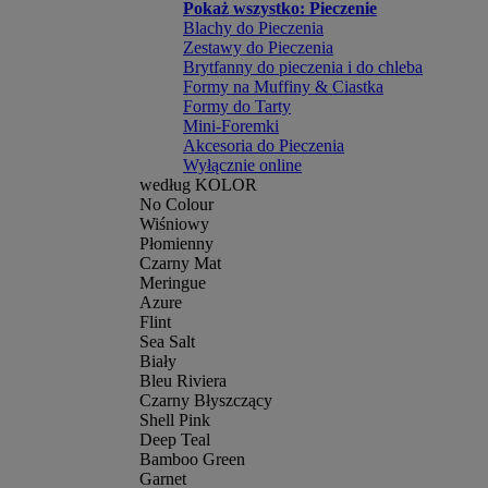
Pokaż wszystko: Pieczenie
Blachy do Pieczenia
Zestawy do Pieczenia
Brytfanny do pieczenia i do chleba
Formy na Muffiny & Ciastka
Formy do Tarty
Mini-Foremki
Akcesoria do Pieczenia
Wyłącznie online
według KOLOR
No Colour
Wiśniowy
Płomienny
Czarny Mat
Meringue
Azure
Flint
Sea Salt
Biały
Bleu Riviera
Czarny Błyszczący
Shell Pink
Deep Teal
Bamboo Green
Garnet