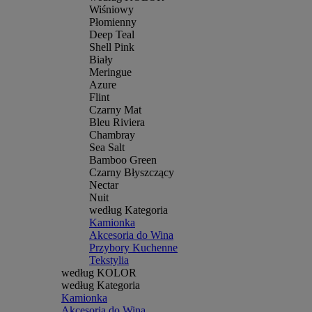
Wiśniowy
Płomienny
Deep Teal
Shell Pink
Biały
Meringue
Azure
Flint
Czarny Mat
Bleu Riviera
Chambray
Sea Salt
Bamboo Green
Czarny Błyszczący
Nectar
Nuit
według Kategoria
Kamionka
Akcesoria do Wina
Przybory Kuchenne
Tekstylia
według KOLOR
według Kategoria
Kamionka
Akcesoria do Wina