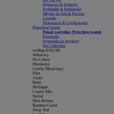
Rękawice & Fartuchy
Podkładki & Podstawki
Młynki do Soli & Pieprzu
Czajniki
Pielęgnacja & Użytkowanie
Przechowywanie
Pokaż wszystko: Przechowywanie
Pojemniki
Pojemniki na przybory
Pet Collection
według KOLOR
Wiśniowy
No Colour
Płomienny
Czarny Błyszczący
Flint
Azure
Biały
Meringue
Czarny Mat
Nectar
Bleu Riviera
Bamboo Green
Deep Teal