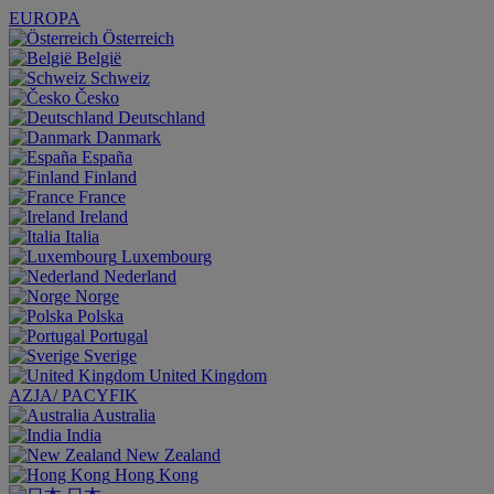
EUROPA
Österreich
België
Schweiz
Česko
Deutschland
Danmark
España
Finland
France
Ireland
Italia
Luxembourg
Nederland
Norge
Polska
Portugal
Sverige
United Kingdom
AZJA/ PACYFIK
Australia
India
New Zealand
Hong Kong