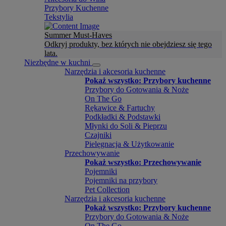
Przybory Kuchenne
Tekstylia
Summer Must-Haves
Odkryj produkty, bez których nie obejdziesz się tego
lata.
Niezbędne w kuchni
Narzędzia i akcesoria kuchenne
Pokaż wszystko: Przybory kuchenne
Przybory do Gotowania & Noże
On The Go
Rękawice & Fartuchy
Podkładki & Podstawki
Młynki do Soli & Pieprzu
Czajniki
Pielęgnacja & Użytkowanie
Przechowywanie
Pokaż wszystko: Przechowywanie
Pojemniki
Pojemniki na przybory
Pet Collection
Narzędzia i akcesoria kuchenne
Pokaż wszystko: Przybory kuchenne
Przybory do Gotowania & Noże
On The Go