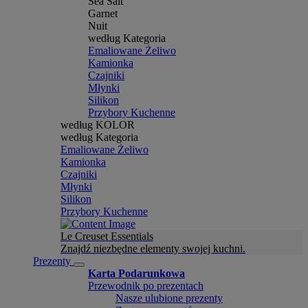
Sea Salt
Garnet
Nuit
według Kategoria
Emaliowane Żeliwo
Kamionka
Czajniki
Młynki
Silikon
Przybory Kuchenne
według KOLOR
według Kategoria
Emaliowane Żeliwo
Kamionka
Czajniki
Młynki
Silikon
Przybory Kuchenne
Le Creuset Essentials
Znajdź niezbędne elementy swojej kuchni.
Prezenty
Karta Podarunkowa
Przewodnik po prezentach
Nasze ulubione prezenty