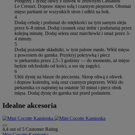
Podgrzej 1 łyżkę oliwy z oliwek w żeliwnym Cassadou
Le Creuset. Dopraw mięso solą i czarnym pieprzem. Obsmaż
mięso partiami ze wszystkich stron i odłóż na bok.
4
Dodaj cebulę i podsmaż do miękkości na tym samym oleju
przez 6–8 minut. Dodaj czosnek oraz imbir i podsmażaj przez
kolejną minutę. Dodaj selera oraz marchewki i smaż przez 3–
4 minuty.
5
Dodaj pozostałe składniki, w tym palone masło. Włóż mięso
z powrotem do garnka. Przykryj pokrywką i piecz
w piekarniku przez 2,5–3 godziny — do momentu, aż mięso
będzie odchodziło od kości, a sos się zagęści.
6
Ułóż dynię na blasze do pieczenia. Skrop oliwą z oliwek
i dopraw kolendrą, solą oraz czarnym pieprzem. Włóż do
piekarnika co najmniej na ostatnie 50 minut i piecz obok
mięsa. Dodaj dynię do garnka tuż przed podaniem.
Idealne akcesoria
4,4 out of 5 Customer Rating
Mini Cocotte Kamionka