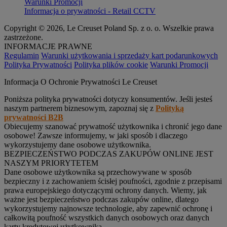
Warunki Promocji
Informacja o prywatności - Retail CCTV
Copyright © 2026, Le Creuset Poland Sp. z o. o. Wszelkie prawa
zastrzeżone.
INFORMACJE PRAWNE
Regulamin
Warunki użytkowania i sprzedaży kart podarunkowych
Polityka Prywatności
Polityka plików cookie
Warunki Promocji
Informacja O Ochronie Prywatności Le Creuset
Poniższa polityka prywatności dotyczy konsumentów. Jeśli jesteś
naszym partnerem biznesowym, zapoznaj się z
Polityką
prywatności B2B
Obiecujemy szanować prywatność użytkownika i chronić jego dane
osobowe! Zawsze informujemy, w jaki sposób i dlaczego
wykorzystujemy dane osobowe użytkownika.
BEZPIECZEŃSTWO PODCZAS ZAKUPÓW ONLINE JEST
NASZYM PRIORYTETEM
Dane osobowe użytkownika są przechowywane w sposób
bezpieczny i z zachowaniem ścisłej poufności, zgodnie z przepisami
prawa europejskiego dotyczącymi ochrony danych. Wiemy, jak
ważne jest bezpieczeństwo podczas zakupów online, dlatego
wykorzystujemy najnowsze technologie, aby zapewnić ochronę i
całkowitą poufność wszystkich danych osobowych oraz danych
karty kredytowej użytkownika.