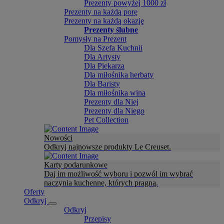
Prezenty powyżej 1000 zł
Prezenty na każdą porę
Prezenty na każdą okazję
Prezenty ślubne
Pomysły na Prezent
Dla Szefa Kuchnii
Dla Artysty
Dla Piekarza
Dla miłośnika herbaty
Dla Baristy
Dla miłośnika wina
Prezenty dla Niej
Prezenty dla Niego
Pet Collection
Nowości
Odkryj najnowsze produkty Le Creuset.
Karty podarunkowe
Daj im możliwość wyboru i pozwól im wybrać
naczynia kuchenne, których pragną.
Oferty
Odkryj
Odkryj
Przepisy