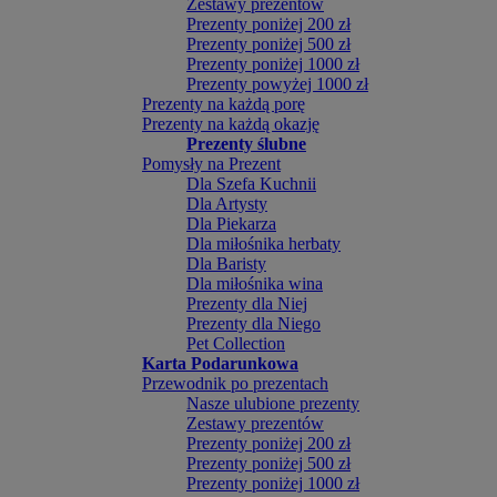
Zestawy prezentów
Prezenty poniżej 200 zł
Prezenty poniżej 500 zł
Prezenty poniżej 1000 zł
Prezenty powyżej 1000 zł
Prezenty na każdą porę
Prezenty na każdą okazję
Prezenty ślubne
Pomysły na Prezent
Dla Szefa Kuchnii
Dla Artysty
Dla Piekarza
Dla miłośnika herbaty
Dla Baristy
Dla miłośnika wina
Prezenty dla Niej
Prezenty dla Niego
Pet Collection
Karta Podarunkowa
Przewodnik po prezentach
Nasze ulubione prezenty
Zestawy prezentów
Prezenty poniżej 200 zł
Prezenty poniżej 500 zł
Prezenty poniżej 1000 zł