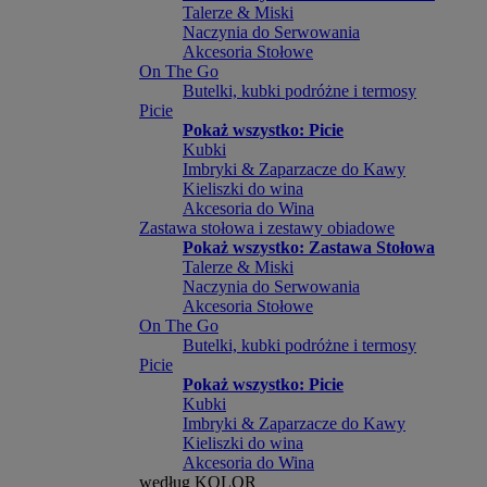
Talerze & Miski
Naczynia do Serwowania
Akcesoria Stołowe
On The Go
Butelki, kubki podróżne i termosy
Picie
Pokaż wszystko: Picie
Kubki
Imbryki & Zaparzacze do Kawy
Kieliszki do wina
Akcesoria do Wina
Zastawa stołowa i zestawy obiadowe
Pokaż wszystko: Zastawa Stołowa
Talerze & Miski
Naczynia do Serwowania
Akcesoria Stołowe
On The Go
Butelki, kubki podróżne i termosy
Picie
Pokaż wszystko: Picie
Kubki
Imbryki & Zaparzacze do Kawy
Kieliszki do wina
Akcesoria do Wina
według KOLOR