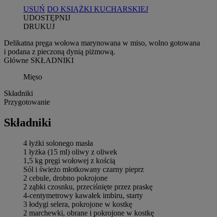
USUŃ
DO KSIĄŻKI KUCHARSKIEJ
UDOSTĘPNIJ
DRUKUJ
Delikatna pręga wołowa marynowana w miso, wolno gotowana
i podana z pieczoną dynią piżmową.
Główne SKŁADNIKI
Mięso
Składniki
Przygotowanie
Składniki
4 łyżki solonego masła
1 łyżka (15 ml) oliwy z oliwek
1,5 kg pręgi wołowej z kością
Sól i świeżo młotkowany czarny pieprz
2 cebule, drobno pokrojone
2 ząbki czosnku, przeciśnięte przez praskę
4-centymetrowy kawałek imbiru, starty
3 łodygi selera, pokrojone w kostkę
2 marchewki, obrane i pokrojone w kostkę