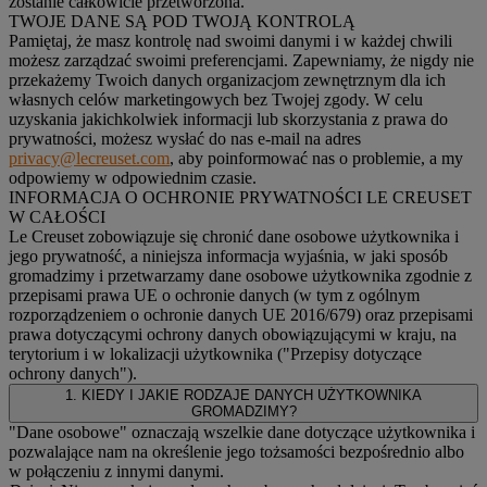
zostanie całkowicie przetworzona.
TWOJE DANE SĄ POD TWOJĄ KONTROLĄ
Pamiętaj, że masz kontrolę nad swoimi danymi i w każdej chwili
możesz zarządzać swoimi preferencjami. Zapewniamy, że nigdy nie
przekażemy Twoich danych organizacjom zewnętrznym dla ich
własnych celów marketingowych bez Twojej zgody. W celu
uzyskania jakichkolwiek informacji lub skorzystania z prawa do
prywatności, możesz wysłać do nas e-mail na adres
privacy@lecreuset.com
, aby poinformować nas o problemie, a my
odpowiemy w odpowiednim czasie.
INFORMACJA O OCHRONIE PRYWATNOŚCI LE CREUSET
W CAŁOŚCI
Le Creuset zobowiązuje się chronić dane osobowe użytkownika i
jego prywatność, a niniejsza informacja wyjaśnia, w jaki sposób
gromadzimy i przetwarzamy dane osobowe użytkownika zgodnie z
przepisami prawa UE o ochronie danych (w tym z ogólnym
rozporządzeniem o ochronie danych UE 2016/679) oraz przepisami
prawa dotyczącymi ochrony danych obowiązującymi w kraju, na
terytorium i w lokalizacji użytkownika ("
Przepisy dotyczące
ochrony danych
").
1. KIEDY I JAKIE RODZAJE DANYCH UŻYTKOWNIKA
GROMADZIMY?
"Dane osobowe" oznaczają wszelkie dane dotyczące użytkownika i
pozwalające nam na określenie jego tożsamości bezpośrednio albo
w połączeniu z innymi danymi.