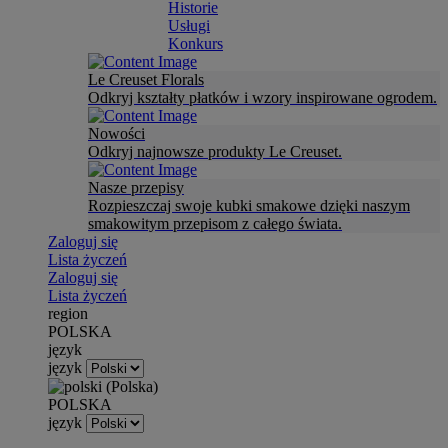
Historie
Usługi
Konkurs
Le Creuset Florals
Odkryj kształty płatków i wzory inspirowane ogrodem.
Nowości
Odkryj najnowsze produkty Le Creuset.
Nasze przepisy
Rozpieszczaj swoje kubki smakowe dzięki naszym
smakowitym przepisom z całego świata.
Zaloguj się
Lista życzeń
Zaloguj się
Lista życzeń
region
POLSKA
język
język
POLSKA
język