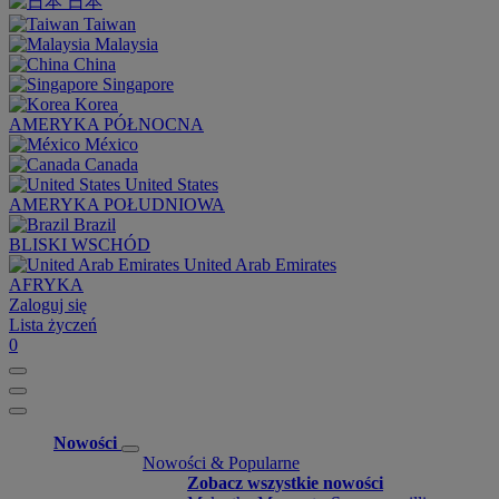
日本
Taiwan
Malaysia
China
Singapore
Korea
AMERYKA PÓŁNOCNA
México
Canada
United States
AMERYKA POŁUDNIOWA
Brazil
BLISKI WSCHÓD
United Arab Emirates
AFRYKA
Zaloguj się
Lista życzeń
0
Nowości
Nowości & Popularne
Zobacz wszystkie nowości