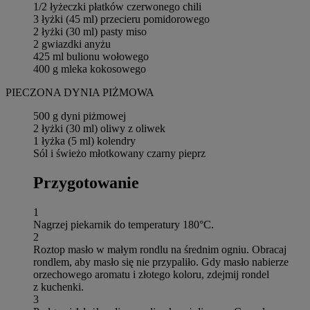
1/2 łyżeczki płatków czerwonego chili
3 łyżki (45 ml) przecieru pomidorowego
2 łyżki (30 ml) pasty miso
2 gwiazdki anyżu
425 ml bulionu wołowego
400 g mleka kokosowego
PIECZONA DYNIA PIŻMOWA
500 g dyni piżmowej
2 łyżki (30 ml) oliwy z oliwek
1 łyżka (5 ml) kolendry
Sól i świeżo młotkowany czarny pieprz
Przygotowanie
1
Nagrzej piekarnik do temperatury 180°C.
2
Roztop masło w małym rondlu na średnim ogniu. Obracaj
rondlem, aby masło się nie przypaliło. Gdy masło nabierze
orzechowego aromatu i złotego koloru, zdejmij rondel
z kuchenki.
3