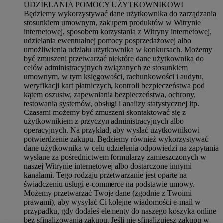
UDZIELANIA POMOCY UŻYTKOWNIKOWI
Będziemy wykorzystywać dane użytkownika do zarządzania
stosunkiem umownym, zakupem produktów w Witrynie
internetowej, sposobem korzystania z Witryny internetowej,
udzielania ewentualnej pomocy posprzedażowej albo
umożliwienia udziału użytkownika w konkursach. Możemy
być zmuszeni przetwarzać niektóre dane użytkownika do
celów administracyjnych związanych ze stosunkiem
umownym, w tym księgowości, rachunkowości i audytu,
weryfikacji kart płatniczych, kontroli bezpieczeństwa pod
kątem oszustw, zapewniania bezpieczeństwa, ochrony,
testowania systemów, obsługi i analizy statystycznej itp.
Czasami możemy być zmuszeni skontaktować się z
użytkownikiem z przyczyn administracyjnych albo
operacyjnych. Na przykład, aby wysłać użytkownikowi
potwierdzenie zakupu. Będziemy również wykorzystywać
dane użytkownika w celu udzielenia odpowiedzi na zapytania
wysłane za pośrednictwem formularzy zamieszczonych w
naszej Witrynie internetowej albo dostarczone innymi
kanałami. Tego rodzaju przetwarzanie jest oparte na
świadczeniu usługi e-commerce na podstawie umowy.
Możemy przetwarzać Twoje dane (zgodnie z Twoimi
prawami), aby wysyłać Ci kolejne wiadomości e-mail w
przypadku, gdy dodałeś elementy do naszego koszyka online
bez sfinalizowania zakupu. Jeśli nie sfinalizujesz zakupu w