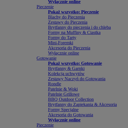
Wyłącznie online
Pieczenie
Pokaż wszystko: Pieczenie
Blachy do Pieczenia
Zestawy do Pieczenia
Brytfanny do pieczenia i do chleba
Formy na Muffiny & Ciastka
Formy do Tarty
Mini-Foremki
Akcesoria do Pieczenia
Wyłącznie online
Gotowanie
Pokaż wszystko: Gotowanie
Brytfanny & Garnki
Kolekcja uchwytów
Zestawy Naczyń do Gotowania
Rondle
Patelnie & Woki
Patelnie Grillowe
BBQ Outdoor Collection
Brytfanny do Zapiekania & Akcesoria
Formy Specjalne
Akcesoria do Gotowania
Wyłącznie online
Pieczenie