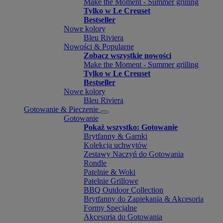
Make the Moment - Summer grilling
Tylko w Le Creuset
Bestseller
Nowe kolory
Bleu Riviera
Nowości & Popularne
Zobacz wszystkie nowości
Make the Moment - Summer grilling
Tylko w Le Creuset
Bestseller
Nowe kolory
Bleu Riviera
Gotowanie & Pieczenie
Gotowanie
Pokaż wszystko: Gotowanie
Brytfanny & Garnki
Kolekcja uchwytów
Zestawy Naczyń do Gotowania
Rondle
Patelnie & Woki
Patelnie Grillowe
BBQ Outdoor Collection
Brytfanny do Zapiekania & Akcesoria
Formy Specjalne
Akcesoria do Gotowania