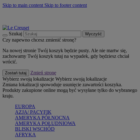
Skip to main content
Skip to footer content
Summer must-haves
Kup Teraz
Bezpłatna dostawa naczyń
Dostawa w ciągu 2-3 dni roboczych
Szukaj
Wyczyść
Czy napewno chcesz zmienić stronę?
Na nowej stronie Twój koszyk będzie pusty. Ale nie martw się,
zachowamy Twój koszyk tutaj na wypadek, gdy będziesz chciał
wrócić.
Zmień stronę
Zostań tutaj
Wybierz swoją lokalizacje
Wybierz swoją lokalizacje
Zmiana lokalizacji spowoduje usunięcie zawartości koszyka.
Produkty zakupione online mogą być wysyłane tylko do wybranego
kraju.
EUROPA
AZJA/ PACYFIK
AMERYKA PÓŁNOCNA
AMERYKA POŁUDNIOWA
BLISKI WSCHÓD
AFRYKA