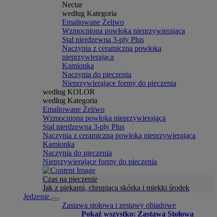
Nectar
według Kategoria
Emaliowane Żeliwo
Wzmocniona powłoka nieprzywierająca
Stal nierdzewna 3-ply Plus
Naczynia z ceramiczną powłoką
nieprzywierająca
Kamionka
Naczynia do pieczenia
Nieprzywierające formy do pieczenia
według KOLOR
według Kategoria
Emaliowane Żeliwo
Wzmocniona powłoka nieprzywierająca
Stal nierdzewna 3-ply Plus
Naczynia z ceramiczną powłoką nieprzywierająca
Kamionka
Naczynia do pieczenia
Nieprzywierające formy do pieczenia
Czas na pieczenie
Jak z piekarni, chrupiąca skórka i miękki środek
Jedzenie
Zastawa stołowa i zestawy obiadowe
Pokaż wszystko: Zastawa Stołowa