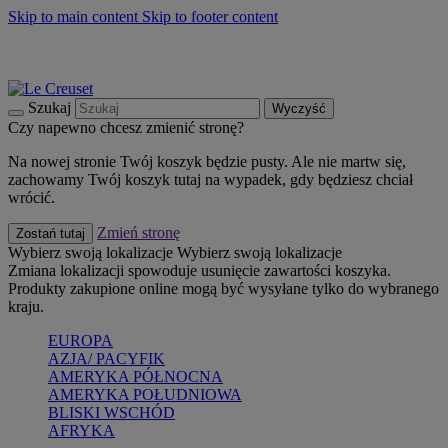
Skip to main content
Skip to footer content
Summer must-haves
Kup Teraz
Bezpłatna dostawa naczyń
Dostawa w ciągu 2-3 dni roboczych
Szukaj
Wyczyść
Czy napewno chcesz zmienić stronę?
Na nowej stronie Twój koszyk będzie pusty. Ale nie martw się,
zachowamy Twój koszyk tutaj na wypadek, gdy będziesz chciał
wrócić.
Zmień stronę
Zostań tutaj
Wybierz swoją lokalizacje
Wybierz swoją lokalizacje
Zmiana lokalizacji spowoduje usunięcie zawartości koszyka.
Produkty zakupione online mogą być wysyłane tylko do wybranego
kraju.
EUROPA
AZJA/ PACYFIK
AMERYKA PÓŁNOCNA
AMERYKA POŁUDNIOWA
BLISKI WSCHÓD
AFRYKA