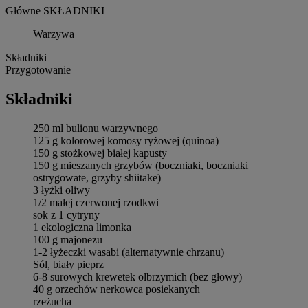
Główne SKŁADNIKI
Warzywa
Składniki
Przygotowanie
Składniki
250 ml bulionu warzywnego
125 g kolorowej komosy ryżowej (quinoa)
150 g stożkowej białej kapusty
150 g mieszanych grzybów (boczniaki, boczniaki
ostrygowate, grzyby shiitake)
3 łyżki oliwy
1/2 małej czerwonej rzodkwi
sok z 1 cytryny
1 ekologiczna limonka
100 g majonezu
1-2 łyżeczki wasabi (alternatywnie chrzanu)
Sól, biały pieprz
6-8 surowych krewetek olbrzymich (bez głowy)
40 g orzechów nerkowca posiekanych
rzeżucha