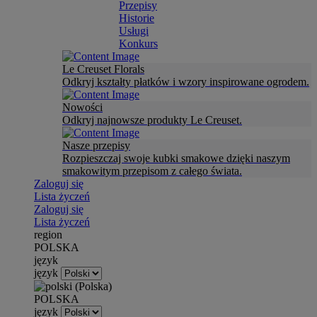
Przepisy
Historie
Usługi
Konkurs
Le Creuset Florals
Odkryj kształty płatków i wzory inspirowane ogrodem.
Nowości
Odkryj najnowsze produkty Le Creuset.
Nasze przepisy
Rozpieszczaj swoje kubki smakowe dzięki naszym
smakowitym przepisom z całego świata.
Zaloguj się
Lista życzeń
Zaloguj się
Lista życzeń
region
POLSKA
język
język
POLSKA
język