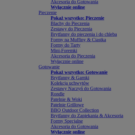
Akcesoria do Gotowania
Wyłącznie online
Pieczenie
Pokaż wszystko: Pieczenie
Blachy do Pieczenia
Zestawy do Pieczenia
Brytfanny do pieczenia i do chleba
Formy na Muffiny & Ciastka
Formy do Tarty
Mini-Foremki
Akcesoria do Pieczenia
Wyłącznie online
Gotowanie
Pokaż wszystko: Gotowanie
Brytfanny & Garnki
Kolekcja uchwytów
Zestawy Naczyń do Gotowania
Rondle
Patelnie & Woki
Patelnie Grillowe
BBQ Outdoor Collection
Brytfanny do Zapiekania & Akcesoria
Formy Specjalne
Akcesoria do Gotowania
Wyłącznie online