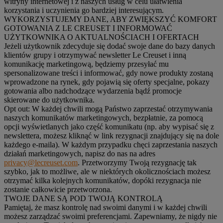
witryny internetowej i z naszych usług w celu ułatwienia
korzystania i uczynienia go bardziej interesującym.
WYKORZYSTUJEMY DANE, ABY ZWIĘKSZYĆ KOMFORT
GOTOWANIA Z LE CREUSET I INFORMOWAĆ
UŻYTKOWNIKA O AKTUALNOŚCIACH I OFERTACH
Jeżeli użytkownik zdecyduje się dodać swoje dane do bazy danych
klientów grupy i otrzymywać newsletter Le Creuset i inną
komunikację marketingową, będziemy przesyłać mu
spersonalizowane treści i informować, gdy nowe produkty zostaną
wprowadzone na rynek, gdy pojawią się oferty specjalne, pokazy
gotowania albo nadchodzące wydarzenia bądź promocje
skierowane do użytkownika.
Opt out:
W każdej chwili mogą Państwo zaprzestać otrzymywania
naszych komunikatów marketingowych, bezpłatnie, za pomocą
opcji wyświetlanych jako część komunikatu (np. aby wypisać się z
newslettera, możesz kliknąć w link rezygnacji znajdujący się na dole
każdego e-maila). W każdym przypadku chęci zaprzestania naszych
działań marketingowych, napisz do nas na adres
privacy@lecreuset.com
. Przetworzymy Twoją rezygnację tak
szybko, jak to możliwe, ale w niektórych okolicznościach możesz
otrzymać kilka kolejnych komunikatów, dopóki rezygnacja nie
zostanie całkowicie przetworzona.
TWOJE DANE SĄ POD TWOJĄ KONTROLĄ
Pamiętaj, że masz kontrolę nad swoimi danymi i w każdej chwili
możesz zarządzać swoimi preferencjami. Zapewniamy, że nigdy nie