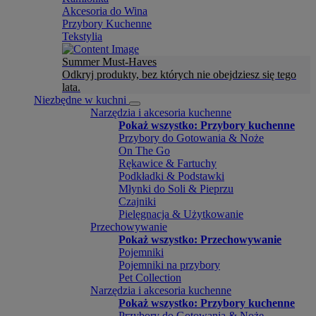
Akcesoria do Wina
Przybory Kuchenne
Tekstylia
Summer Must-Haves
Odkryj produkty, bez których nie obejdziesz się tego
lata.
Niezbędne w kuchni
Narzędzia i akcesoria kuchenne
Pokaż wszystko: Przybory kuchenne
Przybory do Gotowania & Noże
On The Go
Rękawice & Fartuchy
Podkładki & Podstawki
Młynki do Soli & Pieprzu
Czajniki
Pielęgnacja & Użytkowanie
Przechowywanie
Pokaż wszystko: Przechowywanie
Pojemniki
Pojemniki na przybory
Pet Collection
Narzędzia i akcesoria kuchenne
Pokaż wszystko: Przybory kuchenne
Przybory do Gotowania & Noże