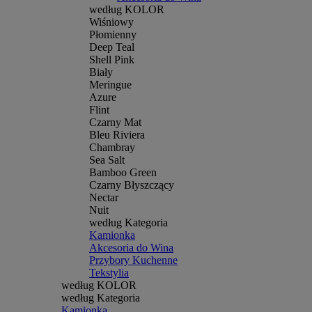
według KOLOR
Wiśniowy
Płomienny
Deep Teal
Shell Pink
Biały
Meringue
Azure
Flint
Czarny Mat
Bleu Riviera
Chambray
Sea Salt
Bamboo Green
Czarny Błyszczący
Nectar
Nuit
według Kategoria
Kamionka
Akcesoria do Wina
Przybory Kuchenne
Tekstylia
według KOLOR
według Kategoria
Kamionka