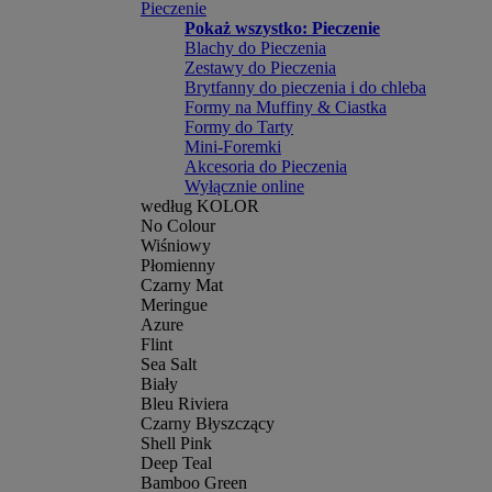
Pieczenie
Pokaż wszystko: Pieczenie
Blachy do Pieczenia
Zestawy do Pieczenia
Brytfanny do pieczenia i do chleba
Formy na Muffiny & Ciastka
Formy do Tarty
Mini-Foremki
Akcesoria do Pieczenia
Wyłącznie online
według KOLOR
No Colour
Wiśniowy
Płomienny
Czarny Mat
Meringue
Azure
Flint
Sea Salt
Biały
Bleu Riviera
Czarny Błyszczący
Shell Pink
Deep Teal
Bamboo Green