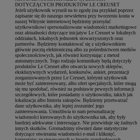
DOTYCZĄCYCH PRODUKTÓW LE CREUSET
Jeżeli użytkownik wyraził na to zgodę (na przykład poprzez
zapisanie się do naszego newslettera przy tworzeniu konta w
naszej Witrynie internetowej będziemy przesyłać
użytkownikowi spersonalizowane wiadomości marketingowe
oraz aktualności dotyczące inicjatyw Le Creuset w lokalnych
oddziałach, lokalnych jednostek stowarzyszonych oraz
partnerów. Będziemy kontaktować się z użytkownikiem
głównie pocztą elektroniczną albo za pośrednictwem mediów
społecznościowych, jak również korzystając z metod
automatycznych. Tego rodzaju komunikaty będą dotyczyły
produktów Le Creuset albo otwarcia nowych sklepów,
ekskluzywnych wydarzeń, konkursów, ankiet, prezentacji
zorganizowanych przez Le Creuset, którymi użytkownik
może być zainteresowany, albo ofert specjalnych, które mogą
się mu spodobać, również na podstawie pewnych informacji
szczegółowych, które posiadamy o użytkowniku, takich jak
lokalizacja albo historia zakupów. Będziemy przetwarzać
dane użytkownika, aby lepiej zrozumieć jego
zainteresowania. Umożliwia to nam personalizację
wiadomości kierowanych do użytkownika tak, aby były
bardziej adekwatne i interesujące. Nie przewiduje się żadnych
innych skutków. Gromadzimy również dane statystyczne
dotyczące otwierania wiadomości e-mail i kliknięć,
korzystając ze stosowanych w branży standardowych