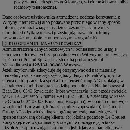
posty w mediach społecznościowych, wiadomości e-mail albo
rozmowy telefoniczne).
Dane osobowe użytkownika gromadzone podczas korzystania z
Witryny internetowej albo podawane przez niego w inny sposób
informacje umożliwiające ustalenie tożsamości są również
chronione i użytkownikowi przysługują prawa do ochrony
prywatności wyjaśnione w poniższym paragrafie h).
2. KTO GROMADZI DANE UŻYTKOWNIKA?
Administratorem danych osobowych w odniesieniu do usług e-
commerce oferowanych za pośrednictwem Witryny internetowej jest
Le Creuset Poland Sp. z o.o. z siedzibą pod adresem ul.
Marszałkowska 126/134, 00-008 Warszawa.
Jeżeli użytkownik zdecyduje się otrzymywać od nas materiały
marketingowe, stanie się częścią bazy danych klientów grupy Le
Creuset, którą zarządza spółka Le Creuset Group AG działającą w
charakterze administratora z siedzibą pod adresem Neuhofstrasse 4 ,
Baar, Zug, 6340 Szwajcaria (która wyznaczyła jako przedstawiciela
w UE Le Creuset SL, numer VAT B62153630, z siedzibą w Paseo
de Gracia 9, 2º, 08007 Barcelona, Hiszpania), w oparciu o umowę o
współadministrowaniu, która zasadniczo zapewnia (a) Le Creuset
Group AG odpowiedzialną za ogólną strategię marketingową i
spersonalizowaną obsługę klienta; (b) lokalne podmioty Le Creuset
korzystające ze wspomnianej strategii i wdrażające ją, a także
niezależnie opracowujące komunikację/inicjatywy marketingowe