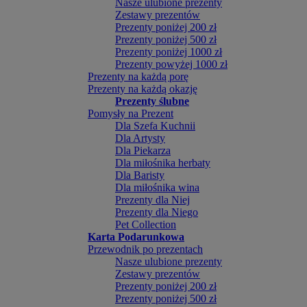
Nasze ulubione prezenty
Zestawy prezentów
Prezenty poniżej 200 zł
Prezenty poniżej 500 zł
Prezenty poniżej 1000 zł
Prezenty powyżej 1000 zł
Prezenty na każdą porę
Prezenty na każdą okazję
Prezenty ślubne
Pomysły na Prezent
Dla Szefa Kuchnii
Dla Artysty
Dla Piekarza
Dla miłośnika herbaty
Dla Baristy
Dla miłośnika wina
Prezenty dla Niej
Prezenty dla Niego
Pet Collection
Karta Podarunkowa
Przewodnik po prezentach
Nasze ulubione prezenty
Zestawy prezentów
Prezenty poniżej 200 zł
Prezenty poniżej 500 zł