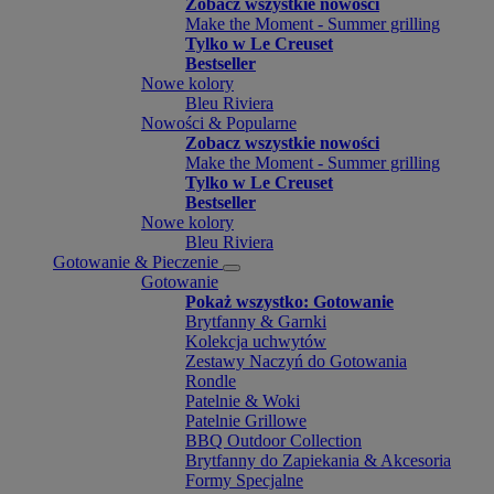
Zobacz wszystkie nowości
Make the Moment - Summer grilling
Tylko w Le Creuset
Bestseller
Nowe kolory
Bleu Riviera
Nowości & Popularne
Zobacz wszystkie nowości
Make the Moment - Summer grilling
Tylko w Le Creuset
Bestseller
Nowe kolory
Bleu Riviera
Gotowanie & Pieczenie
Gotowanie
Pokaż wszystko: Gotowanie
Brytfanny & Garnki
Kolekcja uchwytów
Zestawy Naczyń do Gotowania
Rondle
Patelnie & Woki
Patelnie Grillowe
BBQ Outdoor Collection
Brytfanny do Zapiekania & Akcesoria
Formy Specjalne