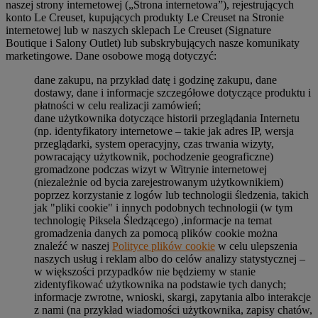
naszej strony internetowej („Strona internetowa”), rejestrujących
konto Le Creuset, kupujących produkty Le Creuset na Stronie
internetowej lub w naszych sklepach Le Creuset (Signature
Boutique i Salony Outlet) lub subskrybujących nasze komunikaty
marketingowe. Dane osobowe mogą dotyczyć:
dane zakupu, na przykład datę i godzinę zakupu, dane
dostawy, dane i informacje szczegółowe dotyczące produktu i
płatności w celu realizacji zamówień;
dane użytkownika dotyczące historii przeglądania Internetu
(np. identyfikatory internetowe – takie jak adres IP, wersja
przeglądarki, system operacyjny, czas trwania wizyty,
powracający użytkownik, pochodzenie geograficzne)
gromadzone podczas wizyt w Witrynie internetowej
(niezależnie od bycia zarejestrowanym użytkownikiem)
poprzez korzystanie z logów lub technologii śledzenia, takich
jak "pliki cookie" i innych podobnych technologii (w tym
technologię Piksela Śledzącego) ,informacje na temat
gromadzenia danych za pomocą plików cookie można
znaleźć w naszej
Polityce plików cookie
w celu ulepszenia
naszych usług i reklam albo do celów analizy statystycznej –
w większości przypadków nie będziemy w stanie
zidentyfikować użytkownika na podstawie tych danych;
informacje zwrotne, wnioski, skargi, zapytania albo interakcje
z nami (na przykład wiadomości użytkownika, zapisy chatów,