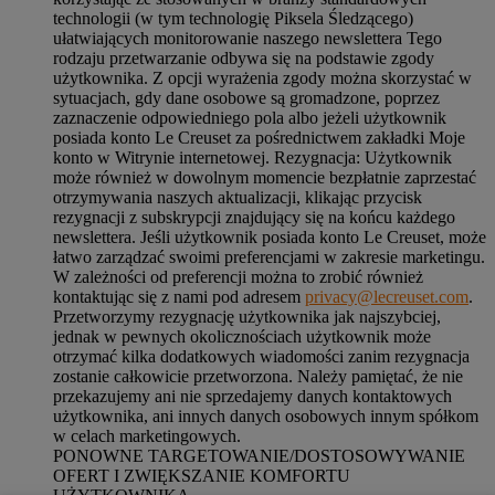
technologii (w tym technologię Piksela Śledzącego)
ułatwiających monitorowanie naszego newslettera Tego
rodzaju przetwarzanie odbywa się na podstawie zgody
użytkownika. Z opcji wyrażenia zgody można skorzystać w
sytuacjach, gdy dane osobowe są gromadzone, poprzez
zaznaczenie odpowiedniego pola albo jeżeli użytkownik
posiada konto Le Creuset za pośrednictwem zakładki Moje
konto w Witrynie internetowej. Rezygnacja: Użytkownik
może również w dowolnym momencie bezpłatnie zaprzestać
otrzymywania naszych aktualizacji, klikając przycisk
rezygnacji z subskrypcji znajdujący się na końcu każdego
newslettera. Jeśli użytkownik posiada konto Le Creuset, może
łatwo zarządzać swoimi preferencjami w zakresie marketingu.
W zależności od preferencji można to zrobić również
kontaktując się z nami pod adresem
privacy@lecreuset.com
.
Przetworzymy rezygnację użytkownika jak najszybciej,
jednak w pewnych okolicznościach użytkownik może
otrzymać kilka dodatkowych wiadomości zanim rezygnacja
zostanie całkowicie przetworzona.
Należy pamiętać, że nie
przekazujemy ani nie sprzedajemy danych kontaktowych
użytkownika, ani innych danych osobowych innym spółkom
w celach marketingowych
.
PONOWNE TARGETOWANIE/DOSTOSOWYWANIE
OFERT I ZWIĘKSZANIE KOMFORTU