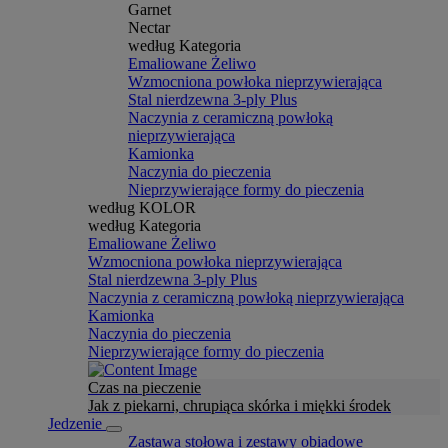
Garnet
Nectar
według Kategoria
Emaliowane Żeliwo
Wzmocniona powłoka nieprzywierająca
Stal nierdzewna 3-ply Plus
Naczynia z ceramiczną powłoką
nieprzywierająca
Kamionka
Naczynia do pieczenia
Nieprzywierające formy do pieczenia
według KOLOR
według Kategoria
Emaliowane Żeliwo
Wzmocniona powłoka nieprzywierająca
Stal nierdzewna 3-ply Plus
Naczynia z ceramiczną powłoką nieprzywierająca
Kamionka
Naczynia do pieczenia
Nieprzywierające formy do pieczenia
Czas na pieczenie
Jak z piekarni, chrupiąca skórka i miękki środek
Jedzenie
Zastawa stołowa i zestawy obiadowe