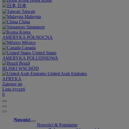
Hong Kong
日本
Taiwan
Malaysia
China
Singapore
Korea
AMERYKA PÓŁNOCNA
México
Canada
United States
AMERYKA POŁUDNIOWA
Brazil
BLISKI WSCHÓD
United Arab Emirates
AFRYKA
Zaloguj się
Lista życzeń
0
Nowości
Nowości & Popularne