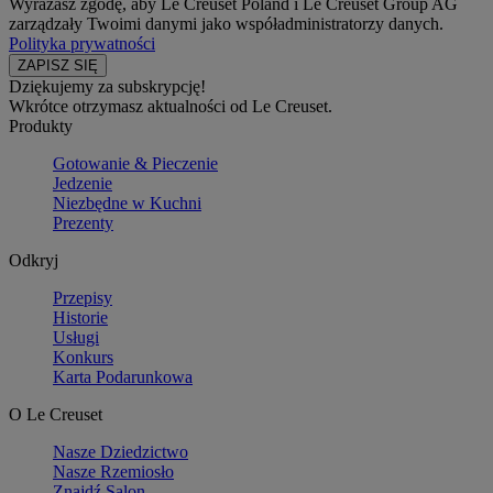
Wyrażasz zgodę, aby Le Creuset Poland i Le Creuset Group AG
zarządzały Twoimi danymi jako współadministratorzy danych.
Polityka prywatności
Dziękujemy za subskrypcję!
Wkrótce otrzymasz aktualności od Le Creuset.
Produkty
Gotowanie & Pieczenie
Jedzenie
Niezbędne w Kuchni
Prezenty
Odkryj
Przepisy
Historie
Usługi
Konkurs
Karta Podarunkowa
O Le Creuset
Nasze Dziedzictwo
Nasze Rzemiosło
Znajdź Salon