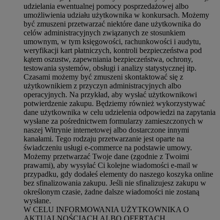
udzielania ewentualnej pomocy posprzedażowej albo
umożliwienia udziału użytkownika w konkursach. Możemy
być zmuszeni przetwarzać niektóre dane użytkownika do
celów administracyjnych związanych ze stosunkiem
umownym, w tym księgowości, rachunkowości i audytu,
weryfikacji kart płatniczych, kontroli bezpieczeństwa pod
kątem oszustw, zapewniania bezpieczeństwa, ochrony,
testowania systemów, obsługi i analizy statystycznej itp.
Czasami możemy być zmuszeni skontaktować się z
użytkownikiem z przyczyn administracyjnych albo
operacyjnych. Na przykład, aby wysłać użytkownikowi
potwierdzenie zakupu. Będziemy również wykorzystywać
dane użytkownika w celu udzielenia odpowiedzi na zapytania
wysłane za pośrednictwem formularzy zamieszczonych w
naszej Witrynie internetowej albo dostarczone innymi
kanałami. Tego rodzaju przetwarzanie jest oparte na
świadczeniu usługi e-commerce na podstawie umowy.
Możemy przetwarzać Twoje dane (zgodnie z Twoimi
prawami), aby wysyłać Ci kolejne wiadomości e-mail w
przypadku, gdy dodałeś elementy do naszego koszyka online
bez sfinalizowania zakupu. Jeśli nie sfinalizujesz zakupu w
określonym czasie, żadne dalsze wiadomości nie zostaną
wysłane.
W CELU INFORMOWANIA UŻYTKOWNIKA O
AKTUALNOŚCIACH ALBO OFERTACH