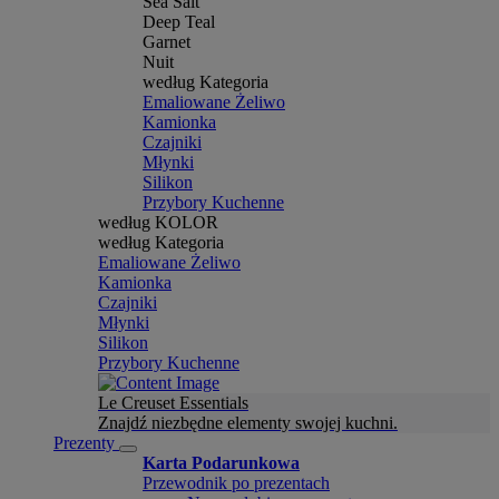
Sea Salt
Deep Teal
Garnet
Nuit
według Kategoria
Emaliowane Żeliwo
Kamionka
Czajniki
Młynki
Silikon
Przybory Kuchenne
według KOLOR
według Kategoria
Emaliowane Żeliwo
Kamionka
Czajniki
Młynki
Silikon
Przybory Kuchenne
Le Creuset Essentials
Znajdź niezbędne elementy swojej kuchni.
Prezenty
Karta Podarunkowa
Przewodnik po prezentach