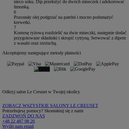
nieco soku. Dip przełożyć do dwóch miseczek i udekorować
limonką.
6
Pozostały olej podgrzać na patelni i mocno podsmażyć
krewetki.
7
Komosę ryżową rozdzielić na dwie miseczki, następnie dodać
przygotowane składniki i skropić cytryną. Serwować z dipem
z wasabi oraz rzeżuchą.
Akceptujemy następujące metody płatności
Odkryj salon Le Creuset w Twojej okolicy
ZOBACZ WSZYSTKIE SALONY LE CREUSET
Potrzebujesz pomocy? Skontaktuj się z nami
ZADZWOŃ DO NAS
+48 22 487 98 26
Wyślij nam email