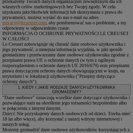
przekażemy Twoich danych organizacjom zewnętrznym dla ich
własnych celów marketingowych bez Twojej zgody. W celu
uzyskania jakichkolwiek informacji lub skorzystania z prawa do
prywatności, możesz wysłać do nas e-mail na adres
privacy@lecreuset.com
, aby poinformować nas o problemie, a my
odpowiemy w odpowiednim czasie.
INFORMACJA O OCHRONIE PRYWATNOŚCI LE CREUSET
W CAŁOŚCI
Le Creuset zobowiązuje się chronić dane osobowe użytkownika i
jego prywatność, a niniejsza informacja wyjaśnia, w jaki sposób
gromadzimy i przetwarzamy dane osobowe użytkownika zgodnie z
przepisami prawa UE o ochronie danych (w tym z ogólnym
rozporządzeniem o ochronie danych UE 2016/679) oraz przepisami
prawa dotyczącymi ochrony danych obowiązującymi w kraju, na
terytorium i w lokalizacji użytkownika ("
Przepisy dotyczące
ochrony danych
").
1. KIEDY I JAKIE RODZAJE DANYCH UŻYTKOWNIKA
GROMADZIMY?
"Dane osobowe" oznaczają wszelkie dane dotyczące użytkownika i
pozwalające nam na określenie jego tożsamości bezpośrednio albo
w połączeniu z innymi danymi.
Dzieci
: Nie pozyskujemy danych osobowych od dzieci. Trzeba mieć
18 lat albo więcej, aby korzystać z naszej witryny internetowej i
naszych usług.
Możemy gromadzić dane osobowe użytkowników korzystających z