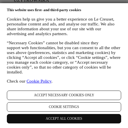
UŻYTKOWNIKA
Chcielibyśmy wykorzystywać dane osobowe użytkownika w
This website uses first- and third-party cookies
celu dostosowania naszych usług i ofert do jego potrzeb i
preferencji, aby zapewnić mu spersonalizowaną obsługę Le
Cookies help us give you a better experience on Le Creuset,
Creuset. Będziemy to realizować poprzez analizę
personalise content and ads, and analyse our traffic. We also
przyzwyczajeń albo zainteresowań użytkownika, na przykład
share information about your use of our site with our
w odniesieniu do najczęściej przeglądanych produktów,
advertising and analytics partners.
interakcji z nami w mediach społecznościowych, stron
odwiedzanych w naszej witrynie internetowej, czytanych
“Necessary Cookies” cannot be disabled since they
treści naszych ofert. Używamy do tego głównie plików
support web functionalities, but you can consent to all the other
cookie i podobnych technologii (w tym technologię Piksela
uses above (preferences, statistics and marketing cookies) by
Śledzącego), również w połączeniu z Twoimi danymi i
clicking “Accept all cookies”, or click “Cookie settings”, where
preferencjami zebranymi po zapisaniu się na naszą
you manage each cookie category, or “Accept necessary
spersonalizowaną komunikację marketingową. Będziemy
cookies only”, so that no other category of cookies will be
wykorzystywać te informacje do zarządzania naszymi
installed.
reklamami na innych stronach, udzielania dostępu do
Check our
Cookie Policy
.
określonych treści, dostosowywania treści albo ofert
dostępnych dla użytkownika w Witrynie internetowej albo,
jeżeli użytkownik wyrazi zgodę, do otrzymywania naszej
ACCEPT NECESSARY COOKIES ONLY
komunikacji marketingowej i przesyłania mu odpowiednich
wiadomości, które mogą mu się spodobać. Nie przewiduje się
COOKIE SETTINGS
żadnych innych skutków. Korzystanie z plików cookie
wymaga zgody użytkownika. Jeżeli użytkownik nie chce, aby
tego rodzaju dane były wykorzystywane w celu
ACCEPT ALL COOKIES
przedstawiania mu reklam, treści albo wiadomości opartych