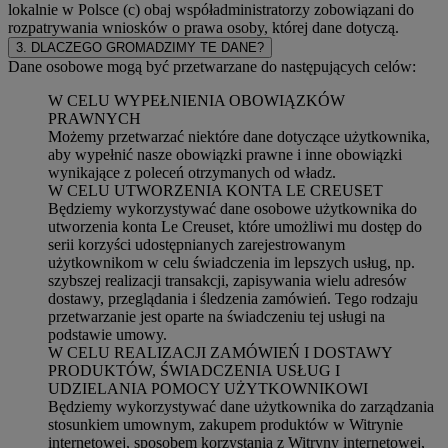
lokalnie w Polsce (c) obaj współadministratorzy zobowiązani do
rozpatrywania wniosków o prawa osoby, której dane dotyczą.
3. DLACZEGO GROMADZIMY TE DANE?
Dane osobowe mogą być przetwarzane do następujących celów:
W CELU WYPEŁNIENIA OBOWIĄZKÓW
PRAWNYCH
Możemy przetwarzać niektóre dane dotyczące użytkownika,
aby wypełnić nasze obowiązki prawne i inne obowiązki
wynikające z poleceń otrzymanych od władz.
W CELU UTWORZENIA KONTA LE CREUSET
Będziemy wykorzystywać dane osobowe użytkownika do
utworzenia konta Le Creuset, które umożliwi mu dostęp do
serii korzyści udostępnianych zarejestrowanym
użytkownikom w celu świadczenia im lepszych usług, np.
szybszej realizacji transakcji, zapisywania wielu adresów
dostawy, przeglądania i śledzenia zamówień. Tego rodzaju
przetwarzanie jest oparte na świadczeniu tej usługi na
podstawie umowy.
W CELU REALIZACJI ZAMÓWIEŃ I DOSTAWY
PRODUKTÓW, ŚWIADCZENIA USŁUG I
UDZIELANIA POMOCY UŻYTKOWNIKOWI
Będziemy wykorzystywać dane użytkownika do zarządzania
stosunkiem umownym, zakupem produktów w Witrynie
internetowej, sposobem korzystania z Witryny internetowej,