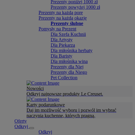
Prezenty poniżej 1000 zł
Prezenty powyżej 1000 zł
Prezenty na każdą porę
Prezenty na każdą okazję
Prezenty ślubne
Pomysły na Prezent
Dla Szefa Kuchnii
Dla Artysty
Dla Piekarza
Dla miłośnika herbaty
Dla Baristy
Dla miłośnika wina
Prezenty dla Niej
Prezenty dla Niego
Pet Collection
Nowości
Odkryj najnowsze produkty Le Creuset.
Karty podarunkowe
Daj im możliwość wyboru i pozwól im wybrać
naczynia kuchenne, których pragną.
Oferty
Odkryj
Odkryj