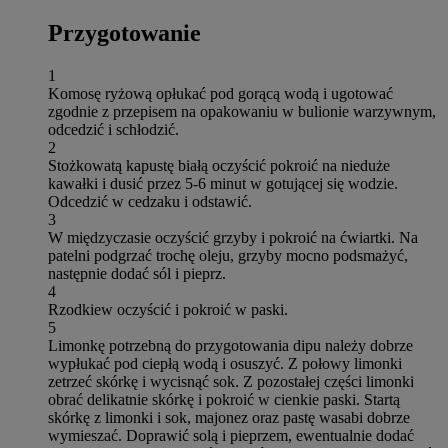
Przygotowanie
1
Komosę ryżową opłukać pod gorącą wodą i ugotować
zgodnie z przepisem na opakowaniu w bulionie warzywnym,
odcedzić i schłodzić.
2
Stożkowatą kapustę białą oczyścić pokroić na nieduże
kawałki i dusić przez 5-6 minut w gotującej się wodzie.
Odcedzić w cedzaku i odstawić.
3
W międzyczasie oczyścić grzyby i pokroić na ćwiartki. Na
patelni podgrzać trochę oleju, grzyby mocno podsmażyć,
następnie dodać sól i pieprz.
4
Rzodkiew oczyścić i pokroić w paski.
5
Limonkę potrzebną do przygotowania dipu należy dobrze
wypłukać pod ciepłą wodą i osuszyć. Z połowy limonki
zetrzeć skórkę i wycisnąć sok. Z pozostałej części limonki
obrać delikatnie skórkę i pokroić w cienkie paski. Startą
skórkę z limonki i sok, majonez oraz pastę wasabi dobrze
wymieszać. Doprawić solą i pieprzem, ewentualnie dodać