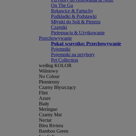
On The Go
Rękawice & Fartuchy
Podkładki & Podstawki
Młynki do Soli & Pieprzu
Czajniki
Pielęgnacja & Użytkowanie
Przechowywanie
Pokaż wszystko: Przechowywanie
Pojemniki
Pojemniki na przybory
Pet Collection
według KOLOR
Wiśniowy
No Colour
Płomienny
Czarny Błyszczący
Flint
Azure
Biały
Meringue
Czarny Mat
Nectar
Bleu Riviera
Bamboo Green