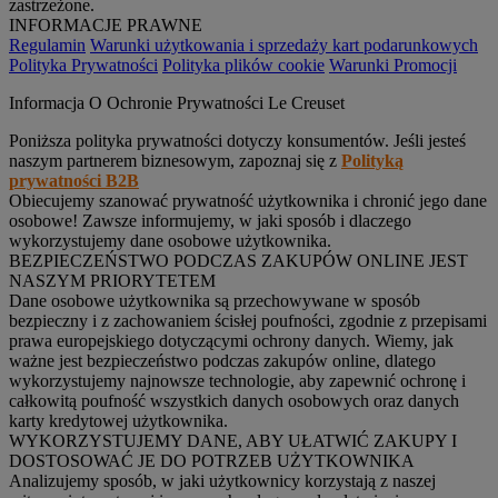
zastrzeżone.
INFORMACJE PRAWNE
Regulamin
Warunki użytkowania i sprzedaży kart podarunkowych
Polityka Prywatności
Polityka plików cookie
Warunki Promocji
Informacja O Ochronie Prywatności Le Creuset
Poniższa polityka prywatności dotyczy konsumentów. Jeśli jesteś
naszym partnerem biznesowym, zapoznaj się z
Polityką
prywatności B2B
Obiecujemy szanować prywatność użytkownika i chronić jego dane
osobowe! Zawsze informujemy, w jaki sposób i dlaczego
wykorzystujemy dane osobowe użytkownika.
BEZPIECZEŃSTWO PODCZAS ZAKUPÓW ONLINE JEST
NASZYM PRIORYTETEM
Dane osobowe użytkownika są przechowywane w sposób
bezpieczny i z zachowaniem ścisłej poufności, zgodnie z przepisami
prawa europejskiego dotyczącymi ochrony danych. Wiemy, jak
ważne jest bezpieczeństwo podczas zakupów online, dlatego
wykorzystujemy najnowsze technologie, aby zapewnić ochronę i
całkowitą poufność wszystkich danych osobowych oraz danych
karty kredytowej użytkownika.
WYKORZYSTUJEMY DANE, ABY UŁATWIĆ ZAKUPY I
DOSTOSOWAĆ JE DO POTRZEB UŻYTKOWNIKA
Analizujemy sposób, w jaki użytkownicy korzystają z naszej