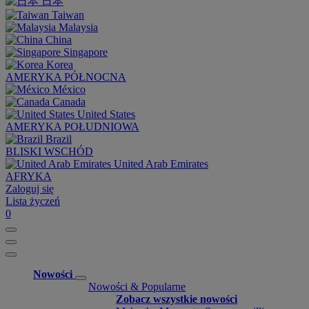
日本
Taiwan
Malaysia
China
Singapore
Korea
AMERYKA PÓŁNOCNA
México
Canada
United States
AMERYKA POŁUDNIOWA
Brazil
BLISKI WSCHÓD
United Arab Emirates
AFRYKA
Zaloguj się
Lista życzeń
0
Nowości
Nowości & Popularne
Zobacz wszystkie nowości