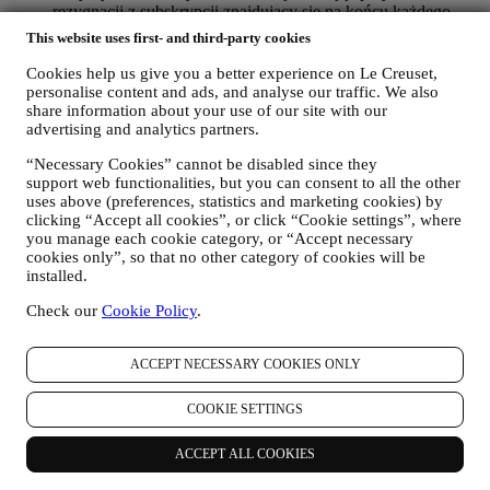
rezygnacji z subskrypcji znajdujący się na końcu każdego
newslettera. Jeśli użytkownik posiada konto Le Creuset, może
This website uses first- and third-party cookies
łatwo zarządzać swoimi preferencjami w zakresie marketingu.
W zależności od preferencji można to zrobić również
Cookies help us give you a better experience on Le Creuset,
kontaktując się z nami pod adresem
privacy@lecreuset.com
.
personalise content and ads, and analyse our traffic. We also
Przetworzymy rezygnację użytkownika jak najszybciej,
share information about your use of our site with our
advertising and analytics partners.
jednak w pewnych okolicznościach użytkownik może
otrzymać kilka dodatkowych wiadomości zanim rezygnacja
“Necessary Cookies” cannot be disabled since they
zostanie całkowicie przetworzona.
Należy pamiętać, że nie
support web functionalities, but you can consent to all the other
przekazujemy ani nie sprzedajemy danych kontaktowych
uses above (preferences, statistics and marketing cookies) by
użytkownika, ani innych danych osobowych innym spółkom
clicking “Accept all cookies”, or click “Cookie settings”, where
w celach marketingowych
.
you manage each cookie category, or “Accept necessary
PONOWNE TARGETOWANIE/DOSTOSOWYWANIE
cookies only”, so that no other category of cookies will be
OFERT I ZWIĘKSZANIE KOMFORTU
installed.
UŻYTKOWNIKA
Chcielibyśmy wykorzystywać dane osobowe użytkownika w
Check our
Cookie Policy
.
celu dostosowania naszych usług i ofert do jego potrzeb i
preferencji, aby zapewnić mu spersonalizowaną obsługę Le
ACCEPT NECESSARY COOKIES ONLY
Creuset. Będziemy to realizować poprzez analizę
przyzwyczajeń albo zainteresowań użytkownika, na przykład
w odniesieniu do najczęściej przeglądanych produktów,
COOKIE SETTINGS
interakcji z nami w mediach społecznościowych, stron
odwiedzanych w naszej witrynie internetowej, czytanych
ACCEPT ALL COOKIES
treści naszych ofert. Używamy do tego głównie plików
cookie i podobnych technologii (w tym technologię Piksela