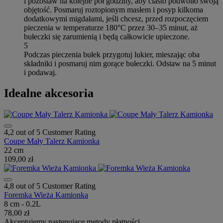
i pozostaw na kolejne pół godziny, aby ciasto podwoiło swoją
objętość. Posmaruj roztopionym masłem i posyp kilkoma
dodatkowymi migdałami, jeśli chcesz, przed rozpoczęciem
pieczenia w temperaturze 180°C przez 30–35 minut, aż
bułeczki się zarumienią i będą całkowicie upieczone.
5
Podczas pieczenia bułek przygotuj lukier, mieszając oba
składniki i posmaruj nim gorące bułeczki. Odstaw na 5 minut
i podawaj.
Idealne akcesoria
4,2 out of 5 Customer Rating
Coupe Mały Talerz Kamionka
22 cm
109,00 zł
4,8 out of 5 Customer Rating
Foremka Wieża Kamionka
8 cm - 0.2L
78,00 zł
Akceptujemy następujące metody płatności