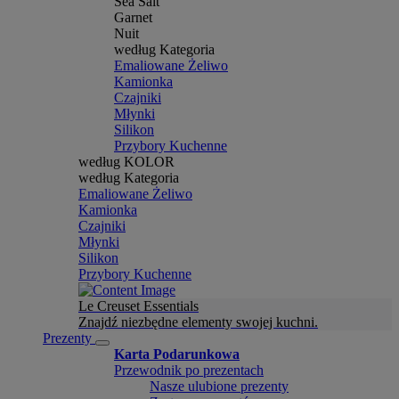
Sea Salt
Garnet
Nuit
według Kategoria
Emaliowane Żeliwo
Kamionka
Czajniki
Młynki
Silikon
Przybory Kuchenne
według KOLOR
według Kategoria
Emaliowane Żeliwo
Kamionka
Czajniki
Młynki
Silikon
Przybory Kuchenne
Le Creuset Essentials
Znajdź niezbędne elementy swojej kuchni.
Prezenty
Karta Podarunkowa
Przewodnik po prezentach
Nasze ulubione prezenty