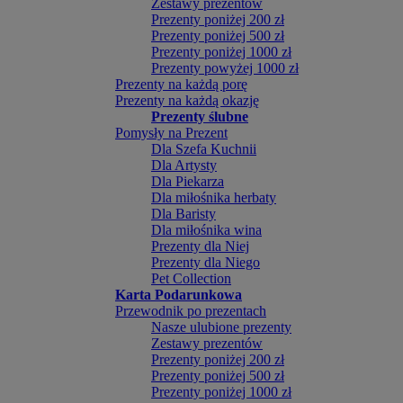
Zestawy prezentów
Prezenty poniżej 200 zł
Prezenty poniżej 500 zł
Prezenty poniżej 1000 zł
Prezenty powyżej 1000 zł
Prezenty na każdą porę
Prezenty na każdą okazję
Prezenty ślubne
Pomysły na Prezent
Dla Szefa Kuchnii
Dla Artysty
Dla Piekarza
Dla miłośnika herbaty
Dla Baristy
Dla miłośnika wina
Prezenty dla Niej
Prezenty dla Niego
Pet Collection
Karta Podarunkowa
Przewodnik po prezentach
Nasze ulubione prezenty
Zestawy prezentów
Prezenty poniżej 200 zł
Prezenty poniżej 500 zł
Prezenty poniżej 1000 zł