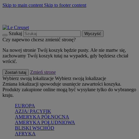
Skip to main content
Skip to footer content
Summer must-haves
Kup Teraz
Bezpłatna dostawa naczyń
Dostawa w ciągu 2-3 dni roboczych
Szukaj
Wyczyść
Czy napewno chcesz zmienić stronę?
Na nowej stronie Twój koszyk będzie pusty. Ale nie martw się,
zachowamy Twój koszyk tutaj na wypadek, gdy będziesz chciał
wrócić.
Zmień stronę
Zostań tutaj
Wybierz swoją lokalizacje
Wybierz swoją lokalizacje
Zmiana lokalizacji spowoduje usunięcie zawartości koszyka.
Produkty zakupione online mogą być wysyłane tylko do wybranego
kraju.
EUROPA
AZJA/ PACYFIK
AMERYKA PÓŁNOCNA
AMERYKA POŁUDNIOWA
BLISKI WSCHÓD
AFRYKA