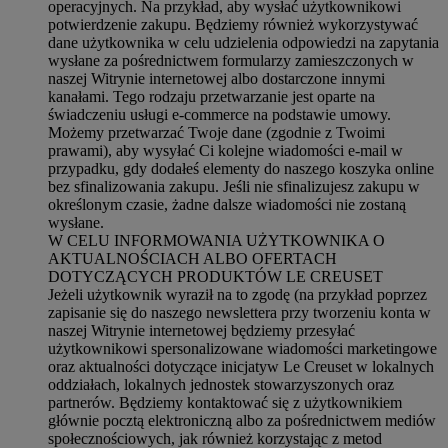
operacyjnych. Na przykład, aby wysłać użytkownikowi
potwierdzenie zakupu. Będziemy również wykorzystywać
dane użytkownika w celu udzielenia odpowiedzi na zapytania
wysłane za pośrednictwem formularzy zamieszczonych w
naszej Witrynie internetowej albo dostarczone innymi
kanałami. Tego rodzaju przetwarzanie jest oparte na
świadczeniu usługi e-commerce na podstawie umowy.
Możemy przetwarzać Twoje dane (zgodnie z Twoimi
prawami), aby wysyłać Ci kolejne wiadomości e-mail w
przypadku, gdy dodałeś elementy do naszego koszyka online
bez sfinalizowania zakupu. Jeśli nie sfinalizujesz zakupu w
określonym czasie, żadne dalsze wiadomości nie zostaną
wysłane.
W CELU INFORMOWANIA UŻYTKOWNIKA O
AKTUALNOŚCIACH ALBO OFERTACH
DOTYCZĄCYCH PRODUKTÓW LE CREUSET
Jeżeli użytkownik wyraził na to zgodę (na przykład poprzez
zapisanie się do naszego newslettera przy tworzeniu konta w
naszej Witrynie internetowej będziemy przesyłać
użytkownikowi spersonalizowane wiadomości marketingowe
oraz aktualności dotyczące inicjatyw Le Creuset w lokalnych
oddziałach, lokalnych jednostek stowarzyszonych oraz
partnerów. Będziemy kontaktować się z użytkownikiem
głównie pocztą elektroniczną albo za pośrednictwem mediów
społecznościowych, jak również korzystając z metod