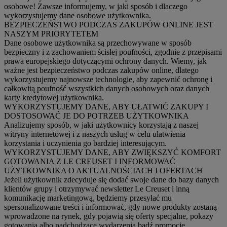
osobowe! Zawsze informujemy, w jaki sposób i dlaczego
wykorzystujemy dane osobowe użytkownika.
BEZPIECZEŃSTWO PODCZAS ZAKUPÓW ONLINE JEST
NASZYM PRIORYTETEM
Dane osobowe użytkownika są przechowywane w sposób
bezpieczny i z zachowaniem ścisłej poufności, zgodnie z przepisami
prawa europejskiego dotyczącymi ochrony danych. Wiemy, jak
ważne jest bezpieczeństwo podczas zakupów online, dlatego
wykorzystujemy najnowsze technologie, aby zapewnić ochronę i
całkowitą poufność wszystkich danych osobowych oraz danych
karty kredytowej użytkownika.
WYKORZYSTUJEMY DANE, ABY UŁATWIĆ ZAKUPY I
DOSTOSOWAĆ JE DO POTRZEB UŻYTKOWNIKA
Analizujemy sposób, w jaki użytkownicy korzystają z naszej
witryny internetowej i z naszych usług w celu ułatwienia
korzystania i uczynienia go bardziej interesującym.
WYKORZYSTUJEMY DANE, ABY ZWIĘKSZYĆ KOMFORT
GOTOWANIA Z LE CREUSET I INFORMOWAĆ
UŻYTKOWNIKA O AKTUALNOŚCIACH I OFERTACH
Jeżeli użytkownik zdecyduje się dodać swoje dane do bazy danych
klientów grupy i otrzymywać newsletter Le Creuset i inną
komunikację marketingową, będziemy przesyłać mu
spersonalizowane treści i informować, gdy nowe produkty zostaną
wprowadzone na rynek, gdy pojawią się oferty specjalne, pokazy
gotowania albo nadchodzące wydarzenia bądź promocje