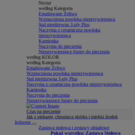
Nectar
według Kategoria
Emaliowane Żeliwo
Wzmocniona powłoka nieprzywierająca
Stal nierdzewna 3-ply Plus
Naczynia z ceramiczną powłoką
nieprzywierająca
Kamionka
Naczynia do pieczenia
Nieprzywierające formy do pieczenia
według KOLOR
według Kategoria
Emaliowane Żeliwo
Wzmocniona powłoka nieprzywierająca
Stal nierdzewna 3-ply Plus
Naczynia z ceramiczną powłoką nieprzywierająca
Kamionka
Naczynia do pieczenia
Nieprzywierające formy do pieczenia
Czas na pieczenie
Jak z piekarni, chrupiąca skórka i miękki środek
Jedzenie
Zastawa stołowa i zestawy obiadowe
Pokaż wszystko: Zastawa Stołowa