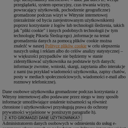
przeglądarki, system operacyjny, czas trwania wizyty,
powracający użytkownik, pochodzenie geograficzne)
gromadzone podczas wizyt w Witrynie internetowej
(niezależnie od bycia zarejestrowanym użytkownikiem)
poprzez korzystanie z logów lub technologii śledzenia, takich
jak "pliki cookie" i innych podobnych technologii (w tym
technologię Piksela Śledzącego) ,informacje na temat
gromadzenia danych za pomocą plików cookie można
znaleźć w naszej
Polityce plików cookie
w celu ulepszenia
naszych usług i reklam albo do celów analizy statystycznej –
w większości przypadków nie będziemy w stanie
zidentyfikować użytkownika na podstawie tych danych;
informacje zwrotne, wnioski, skargi, zapytania albo interakcje
z nami (na przykład wiadomości użytkownika, zapisy chatów,
posty w mediach społecznościowych, wiadomości e-mail albo
rozmowy telefoniczne).
Dane osobowe użytkownika gromadzone podczas korzystania z
Witryny internetowej albo podawane przez niego w inny sposób
informacje umożliwiające ustalenie tożsamości są również
chronione i użytkownikowi przysługują prawa do ochrony
prywatności wyjaśnione w poniższym paragrafie h).
2. KTO GROMADZI DANE UŻYTKOWNIKA?
Administratorem danych osobowych w odniesieniu do usług e-