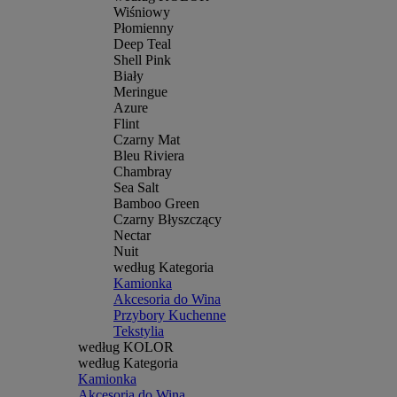
Wiśniowy
Płomienny
Deep Teal
Shell Pink
Biały
Meringue
Azure
Flint
Czarny Mat
Bleu Riviera
Chambray
Sea Salt
Bamboo Green
Czarny Błyszczący
Nectar
Nuit
według Kategoria
Kamionka
Akcesoria do Wina
Przybory Kuchenne
Tekstylia
według KOLOR
według Kategoria
Kamionka
Akcesoria do Wina