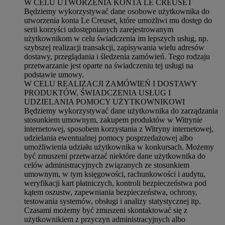
W CELU UTWORZENIA KONTA LE CREUSET
Będziemy wykorzystywać dane osobowe użytkownika do
utworzenia konta Le Creuset, które umożliwi mu dostęp do
serii korzyści udostępnianych zarejestrowanym
użytkownikom w celu świadczenia im lepszych usług, np.
szybszej realizacji transakcji, zapisywania wielu adresów
dostawy, przeglądania i śledzenia zamówień. Tego rodzaju
przetwarzanie jest oparte na świadczeniu tej usługi na
podstawie umowy.
W CELU REALIZACJI ZAMÓWIEŃ I DOSTAWY
PRODUKTÓW, ŚWIADCZENIA USŁUG I
UDZIELANIA POMOCY UŻYTKOWNIKOWI
Będziemy wykorzystywać dane użytkownika do zarządzania
stosunkiem umownym, zakupem produktów w Witrynie
internetowej, sposobem korzystania z Witryny internetowej,
udzielania ewentualnej pomocy posprzedażowej albo
umożliwienia udziału użytkownika w konkursach. Możemy
być zmuszeni przetwarzać niektóre dane użytkownika do
celów administracyjnych związanych ze stosunkiem
umownym, w tym księgowości, rachunkowości i audytu,
weryfikacji kart płatniczych, kontroli bezpieczeństwa pod
kątem oszustw, zapewniania bezpieczeństwa, ochrony,
testowania systemów, obsługi i analizy statystycznej itp.
Czasami możemy być zmuszeni skontaktować się z
użytkownikiem z przyczyn administracyjnych albo