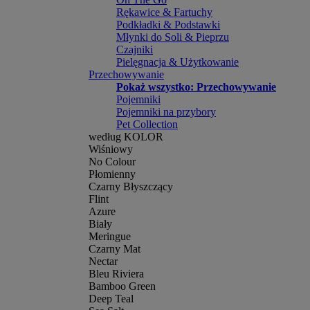
Rękawice & Fartuchy
Podkładki & Podstawki
Młynki do Soli & Pieprzu
Czajniki
Pielęgnacja & Użytkowanie
Przechowywanie
Pokaż wszystko: Przechowywanie
Pojemniki
Pojemniki na przybory
Pet Collection
według KOLOR
Wiśniowy
No Colour
Płomienny
Czarny Błyszczący
Flint
Azure
Biały
Meringue
Czarny Mat
Nectar
Bleu Riviera
Bamboo Green
Deep Teal