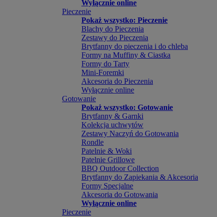
Wyłącznie online
Pieczenie
Pokaż wszystko: Pieczenie
Blachy do Pieczenia
Zestawy do Pieczenia
Brytfanny do pieczenia i do chleba
Formy na Muffiny & Ciastka
Formy do Tarty
Mini-Foremki
Akcesoria do Pieczenia
Wyłącznie online
Gotowanie
Pokaż wszystko: Gotowanie
Brytfanny & Garnki
Kolekcja uchwytów
Zestawy Naczyń do Gotowania
Rondle
Patelnie & Woki
Patelnie Grillowe
BBQ Outdoor Collection
Brytfanny do Zapiekania & Akcesoria
Formy Specjalne
Akcesoria do Gotowania
Wyłącznie online
Pieczenie