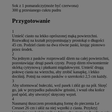
Sok z 1 pomarańczy(może być czerwona)
300 g przesianego cukru pudru
Przygotowanie
1
Umieść ciasto na lekko oprószonej mąką powierzchni.
Rozwałkuj na kształt przypominający prostokąt o długości
45 cm. Podziel ciasto na dwa równe paski, krojąc pionowo
przez środek.
2
Na jednym z pasków rozprowadź dżem na całej powierzchni,
pozostawiając drugi pasek czysty. Posyp dżem równomiernie
skórką cytrynową i płatkami migdałowymi. Umieść drugą
połowę ciasta na wierzchu, aby zrobić kanapkę, i lekko
dociśnij. Potnij na osiem pasków o szerokości 2,5 cm każdy.
3
Aby uformować bułeczki, weź pasek i złóż go na pół. Skręć
go, jak w przypadku paluszków grissini, i wsuń oba końce
pod spód, aby utworzyć skręcony węzeł.
4
Nasmaruj tłuszczem prostokątną formę do pieczenia Le
Creuset 26 cm i ułóż na niej węzełki z ciasta. Przykryj