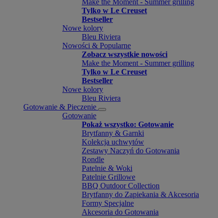
Make the Moment - Summer grilling
Tylko w Le Creuset
Bestseller
Nowe kolory
Bleu Riviera
Nowości & Popularne
Zobacz wszystkie nowości
Make the Moment - Summer grilling
Tylko w Le Creuset
Bestseller
Nowe kolory
Bleu Riviera
Gotowanie & Pieczenie
Gotowanie
Pokaż wszystko: Gotowanie
Brytfanny & Garnki
Kolekcja uchwytów
Zestawy Naczyń do Gotowania
Rondle
Patelnie & Woki
Patelnie Grillowe
BBQ Outdoor Collection
Brytfanny do Zapiekania & Akcesoria
Formy Specjalne
Akcesoria do Gotowania