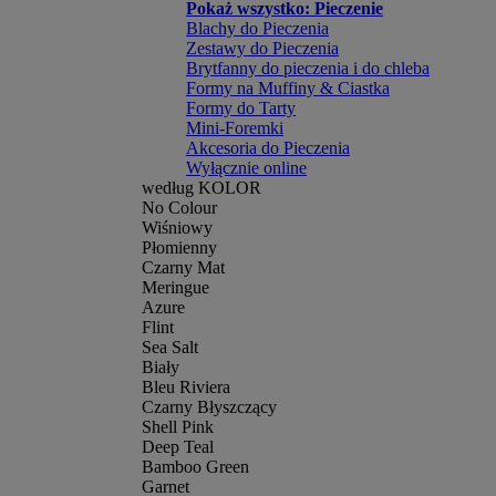
Pokaż wszystko: Pieczenie
Blachy do Pieczenia
Zestawy do Pieczenia
Brytfanny do pieczenia i do chleba
Formy na Muffiny & Ciastka
Formy do Tarty
Mini-Foremki
Akcesoria do Pieczenia
Wyłącznie online
według KOLOR
No Colour
Wiśniowy
Płomienny
Czarny Mat
Meringue
Azure
Flint
Sea Salt
Biały
Bleu Riviera
Czarny Błyszczący
Shell Pink
Deep Teal
Bamboo Green
Garnet