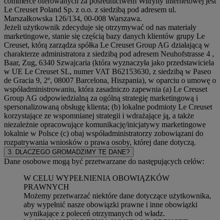
commerce oferowanych za pośrednictwem Witryny internetowej jest
Le Creuset Poland Sp. z o.o. z siedzibą pod adresem ul.
Marszałkowska 126/134, 00-008 Warszawa.
Jeżeli użytkownik zdecyduje się otrzymywać od nas materiały
marketingowe, stanie się częścią bazy danych klientów grupy Le
Creuset, którą zarządza spółka Le Creuset Group AG działającą w
charakterze administratora z siedzibą pod adresem Neuhofstrasse 4 ,
Baar, Zug, 6340 Szwajcaria (która wyznaczyła jako przedstawiciela
w UE Le Creuset SL, numer VAT B62153630, z siedzibą w Paseo
de Gracia 9, 2º, 08007 Barcelona, Hiszpania), w oparciu o umowę o
współadministrowaniu, która zasadniczo zapewnia (a) Le Creuset
Group AG odpowiedzialną za ogólną strategię marketingową i
spersonalizowaną obsługę klienta; (b) lokalne podmioty Le Creuset
korzystające ze wspomnianej strategii i wdrażające ją, a także
niezależnie opracowujące komunikację/inicjatywy marketingowe
lokalnie w Polsce (c) obaj współadministratorzy zobowiązani do
rozpatrywania wniosków o prawa osoby, której dane dotyczą.
3. DLACZEGO GROMADZIMY TE DANE?
Dane osobowe mogą być przetwarzane do następujących celów:
W CELU WYPEŁNIENIA OBOWIĄZKÓW
PRAWNYCH
Możemy przetwarzać niektóre dane dotyczące użytkownika,
aby wypełnić nasze obowiązki prawne i inne obowiązki
wynikające z poleceń otrzymanych od władz.