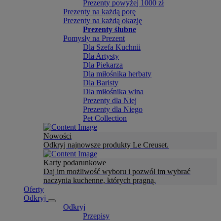
Prezenty powyżej 1000 zł
Prezenty na każdą porę
Prezenty na każdą okazję
Prezenty ślubne
Pomysły na Prezent
Dla Szefa Kuchnii
Dla Artysty
Dla Piekarza
Dla miłośnika herbaty
Dla Baristy
Dla miłośnika wina
Prezenty dla Niej
Prezenty dla Niego
Pet Collection
Nowości
Odkryj najnowsze produkty Le Creuset.
Karty podarunkowe
Daj im możliwość wyboru i pozwól im wybrać
naczynia kuchenne, których pragną.
Oferty
Odkryj
Odkryj
Przepisy