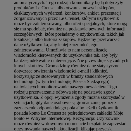
automatycznych. Tego rodzaju komunikaty będą dotyczyły
produktów Le Creuset albo otwarcia nowych sklepów,
ekskluzywnych wydarzeń, konkursów, ankiet, prezentacji
zorganizowanych przez Le Creuset, którymi użytkownik
może być zainteresowany, albo ofert specjalnych, które mogą
się mu spodobać, również na podstawie pewnych informacji
szczegółowych, które posiadamy o użytkowniku, takich jak
lokalizacja albo historia zakupów. Będziemy przetwarzać
dane użytkownika, aby lepiej zrozumieć jego
zainteresowania. Umożliwia to nam personalizację
wiadomości kierowanych do użytkownika tak, aby były
bardziej adekwatne i interesujące. Nie przewiduje się żadnych
innych skutków. Gromadzimy również dane statystyczne
dotyczące otwierania wiadomości e-mail i kliknięć,
korzystając ze stosowanych w branży standardowych
technologii (w tym technologię Piksela Śledzącego)
ułatwiających monitorowanie naszego newslettera Tego
rodzaju przetwarzanie odbywa się na podstawie zgody
użytkownika. Z opcji wyrażenia zgody można skorzystać w
sytuacjach, gdy dane osobowe są gromadzone, poprzez
zaznaczenie odpowiedniego pola albo jeżeli użytkownik
posiada konto Le Creuset za pośrednictwem zakładki Moje
konto w Witrynie internetowej. Rezygnacja: Użytkownik
może również w dowolnym momencie bezpłatnie zaprzestać
otrzymywania naszych aktualizacji, klikając przycisk