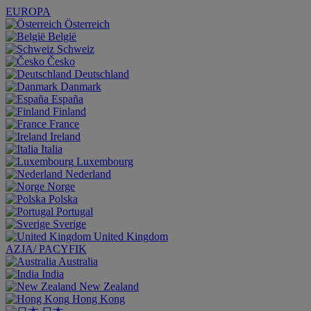
EUROPA
Österreich
België
Schweiz
Česko
Deutschland
Danmark
España
Finland
France
Ireland
Italia
Luxembourg
Nederland
Norge
Polska
Portugal
Sverige
United Kingdom
AZJA/ PACYFIK
Australia
India
New Zealand
Hong Kong