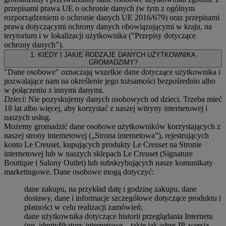
przepisami prawa UE o ochronie danych (w tym z ogólnym
rozporządzeniem o ochronie danych UE 2016/679) oraz przepisami
prawa dotyczącymi ochrony danych obowiązującymi w kraju, na
terytorium i w lokalizacji użytkownika ("
Przepisy dotyczące
ochrony danych
").
1. KIEDY I JAKIE RODZAJE DANYCH UŻYTKOWNIKA
GROMADZIMY?
"Dane osobowe" oznaczają wszelkie dane dotyczące użytkownika i
pozwalające nam na określenie jego tożsamości bezpośrednio albo
w połączeniu z innymi danymi.
Dzieci
: Nie pozyskujemy danych osobowych od dzieci. Trzeba mieć
18 lat albo więcej, aby korzystać z naszej witryny internetowej i
naszych usług.
Możemy gromadzić dane osobowe użytkowników korzystających z
naszej strony internetowej („Strona internetowa”), rejestrujących
konto Le Creuset, kupujących produkty Le Creuset na Stronie
internetowej lub w naszych sklepach Le Creuset (Signature
Boutique i Salony Outlet) lub subskrybujących nasze komunikaty
marketingowe. Dane osobowe mogą dotyczyć:
dane zakupu, na przykład datę i godzinę zakupu, dane
dostawy, dane i informacje szczegółowe dotyczące produktu i
płatności w celu realizacji zamówień;
dane użytkownika dotyczące historii przeglądania Internetu
(np. identyfikatory internetowe – takie jak adres IP, wersja