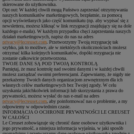
skierowane do użytkownika.
Opt out:
W każdej chwili mogą Państwo zaprzestać otrzymywania
naszych komunikatów marketingowych, bezpłatnie, za pomocą
opcji wyświetlanych jako część komunikatu (np. aby wypisać się z
newslettera, możesz kliknąć w link rezygnacji znajdujący się na dole
każdego e-maila). W każdym przypadku chęci zaprzestania naszych
działań marketingowych, napisz do nas na adres
privacy@lecreuset.com
. Przetworzymy Twoją rezygnację tak
szybko, jak to możliwe, ale w niektórych okolicznościach możesz
otrzymać kilka kolejnych komunikatów, dopóki rezygnacja nie
zostanie całkowicie przetworzona.
TWOJE DANE SĄ POD TWOJĄ KONTROLĄ
Pamiętaj, że masz kontrolę nad swoimi danymi i w każdej chwili
możesz zarządzać swoimi preferencjami. Zapewniamy, że nigdy nie
przekażemy Twoich danych organizacjom zewnętrznym dla ich
własnych celów marketingowych bez Twojej zgody. W celu
uzyskania jakichkolwiek informacji lub skorzystania z prawa do
prywatności, możesz wysłać do nas e-mail na adres
privacy@lecreuset.com
, aby poinformować nas o problemie, a my
odpowiemy w odpowiednim czasie.
INFORMACJA O OCHRONIE PRYWATNOŚCI LE CREUSET
W CAŁOŚCI
Le Creuset zobowiązuje się chronić dane osobowe użytkownika i
jego prywatność, a niniejsza informacja wyjaśnia, w jaki sposób
gromadzimy i przetwarzamy dane osobowe użytkownika zgodnie z