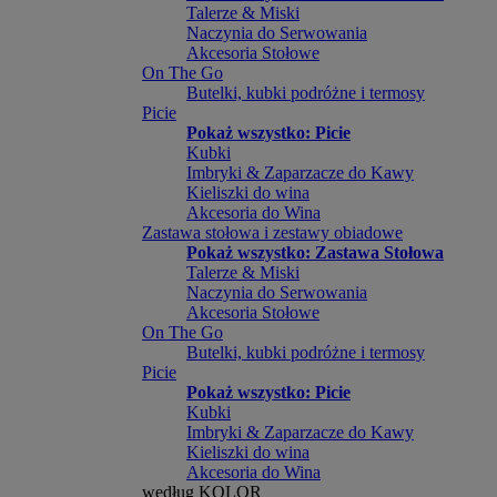
Talerze & Miski
Naczynia do Serwowania
Akcesoria Stołowe
On The Go
Butelki, kubki podróżne i termosy
Picie
Pokaż wszystko: Picie
Kubki
Imbryki & Zaparzacze do Kawy
Kieliszki do wina
Akcesoria do Wina
Zastawa stołowa i zestawy obiadowe
Pokaż wszystko: Zastawa Stołowa
Talerze & Miski
Naczynia do Serwowania
Akcesoria Stołowe
On The Go
Butelki, kubki podróżne i termosy
Picie
Pokaż wszystko: Picie
Kubki
Imbryki & Zaparzacze do Kawy
Kieliszki do wina
Akcesoria do Wina
według KOLOR