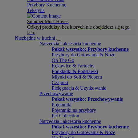
Przybory Kuchenne
Tekstylia
Summer Must-Haves
Odkryj produkty, bez których nie obejdziesz się tego
lata.
Niezbędne w kuchni
Narzędzia i akcesoria kuchenne
Pokaż wszystko: Przybory kuchenne
Przybory do Gotowania & Noże
On The Go
Rękawice & Fartuchy
Podkładki & Podstawki
Młynki do Soli & Pieprzu
Czajniki
Pielęgnacja & Użytkowanie
Przechowywanie
Pokaż wszystko: Przechowywanie
Pojemniki
Pojemniki na przybory
Pet Collection
Narzędzia i akcesoria kuchenne
Pokaż wszystko: Przybory kuchenne
Przybory do Gotowania & Noże
On The Go