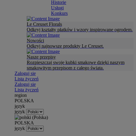
Historie
Usługi
Konkurs
Le Creuset Florals
Odkryj kształty płatków i wzory inspirowane ogrodem.
Nowości
Odkryj najnowsze produkty Le Creuset.
Nasze przepisy
Rozpieszczaj swoje kubki smakowe dzięki naszym
smakowitym przepisom z całego świata.
Zaloguj się
Lista życzeń
Zaloguj się
Lista życzeń
region
POLSKA
język
język
POLSKA
język