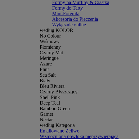
Formy na Muffiny & Ciastka
Formy do Tarty
Mini-Foremki
Akcesoria do Pieczenia
Wyłącznie online
według KOLOR
No Colour
Wiśniowy
Płomienny
Czarny Mat
Meringue
Azure
Flint
Sea Salt
Biały
Bleu Riviera
Czarny Błyszczący
Shell Pink
Deep Teal
Bamboo Green
Garnet
Nectar
według Kategoria
Emaliowane Żeliwo
Wzmocniona powłoka nieprzywierająca