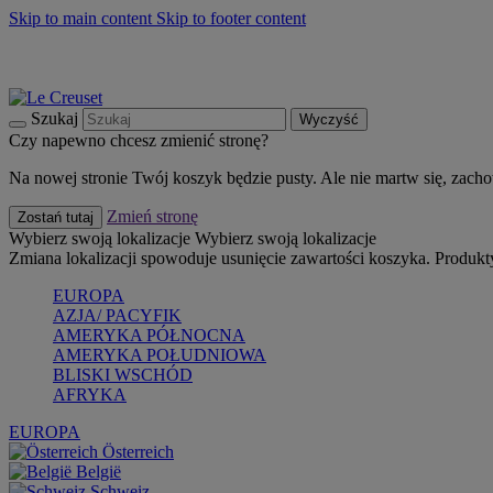
Skip to main content
Skip to footer content
Summer must-haves
Kup Teraz
Bezpłatna dostawa naczyń
Dostawa w ciągu 2-3 dni roboczych
Szukaj
Wyczyść
Czy napewno chcesz zmienić stronę?
Na nowej stronie Twój koszyk będzie pusty. Ale nie martw się, zach
Zmień stronę
Zostań tutaj
Wybierz swoją lokalizacje
Wybierz swoją lokalizacje
Zmiana lokalizacji spowoduje usunięcie zawartości koszyka. Produk
EUROPA
AZJA/ PACYFIK
AMERYKA PÓŁNOCNA
AMERYKA POŁUDNIOWA
BLISKI WSCHÓD
AFRYKA
EUROPA
Österreich
België
Schweiz