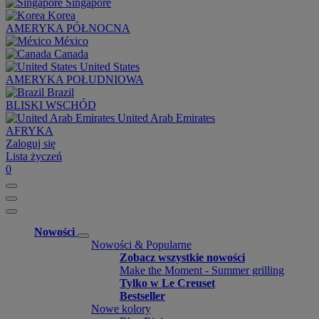
Singapore
Korea
AMERYKA PÓŁNOCNA
México
Canada
United States
AMERYKA POŁUDNIOWA
Brazil
BLISKI WSCHÓD
United Arab Emirates
AFRYKA
Zaloguj się
Lista życzeń
0
Nowości
Nowości & Popularne
Zobacz wszystkie nowości
Make the Moment - Summer grilling
Tylko w Le Creuset
Bestseller
Nowe kolory