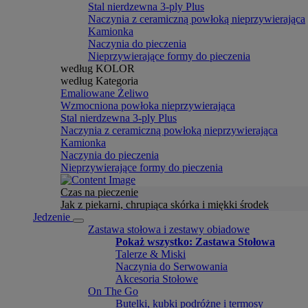
Stal nierdzewna 3-ply Plus
Naczynia z ceramiczną powłoką nieprzywierająca
Kamionka
Naczynia do pieczenia
Nieprzywierające formy do pieczenia
według KOLOR
według Kategoria
Emaliowane Żeliwo
Wzmocniona powłoka nieprzywierająca
Stal nierdzewna 3-ply Plus
Naczynia z ceramiczną powłoką nieprzywierająca
Kamionka
Naczynia do pieczenia
Nieprzywierające formy do pieczenia
Czas na pieczenie
Jak z piekarni, chrupiąca skórka i miękki środek
Jedzenie
Zastawa stołowa i zestawy obiadowe
Pokaż wszystko: Zastawa Stołowa
Talerze & Miski
Naczynia do Serwowania
Akcesoria Stołowe
On The Go
Butelki, kubki podróżne i termosy