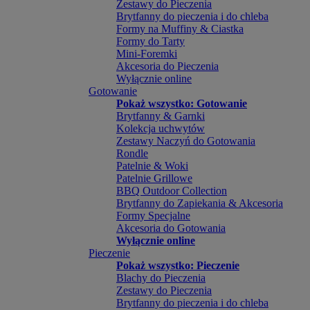
Zestawy do Pieczenia
Brytfanny do pieczenia i do chleba
Formy na Muffiny & Ciastka
Formy do Tarty
Mini-Foremki
Akcesoria do Pieczenia
Wyłącznie online
Gotowanie
Pokaż wszystko: Gotowanie
Brytfanny & Garnki
Kolekcja uchwytów
Zestawy Naczyń do Gotowania
Rondle
Patelnie & Woki
Patelnie Grillowe
BBQ Outdoor Collection
Brytfanny do Zapiekania & Akcesoria
Formy Specjalne
Akcesoria do Gotowania
Wyłącznie online
Pieczenie
Pokaż wszystko: Pieczenie
Blachy do Pieczenia
Zestawy do Pieczenia
Brytfanny do pieczenia i do chleba