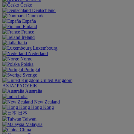
Česko
Deutschland
Danmark
España
Finland
France
Ireland
Italia
Luxembourg
Nederland
Norge
Polska
Portugal
Sverige
United Kingdom
AZJA/ PACYFIK
Australia
India
New Zealand
Hong Kong
日本
Taiwan
Malaysia
China