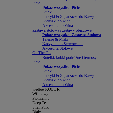
Picie
Pokaż wszystko: Picie
Kubki
Imbryki & Zaparzacze do Kawy
Kieliszki do wina
Akcesoria do Wina
Zastawa stołowa i zestawy obiadowe
Pokaż wszystko: Zastawa Stołowa
Talerze & Miski
Naczynia do Serwowania
Akcesoria Stołowe
On The Go
Butelki, kubki podróżne i termosy
Picie
Pokaż wszystko: Picie
Kubki
Imbryki & Zaparzacze do Kawy
Kieliszki do wina
Akcesoria do Wina
według KOLOR
Wiśniowy
Płomienny
Deep Teal
Shell Pink
Biały