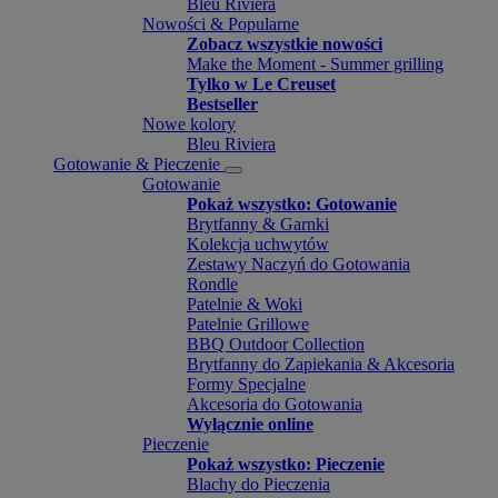
Bleu Riviera
Nowości & Popularne
Zobacz wszystkie nowości
Make the Moment - Summer grilling
Tylko w Le Creuset
Bestseller
Nowe kolory
Bleu Riviera
Gotowanie & Pieczenie
Gotowanie
Pokaż wszystko: Gotowanie
Brytfanny & Garnki
Kolekcja uchwytów
Zestawy Naczyń do Gotowania
Rondle
Patelnie & Woki
Patelnie Grillowe
BBQ Outdoor Collection
Brytfanny do Zapiekania & Akcesoria
Formy Specjalne
Akcesoria do Gotowania
Wyłącznie online
Pieczenie
Pokaż wszystko: Pieczenie
Blachy do Pieczenia