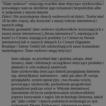
"Dane osobowe" oznaczają wszelkie dane dotyczące użytkownika i
pozwalające nam na określenie jego tożsamości bezpośrednio albo
w połączeniu z innymi danymi.
Dzieci
: Nie pozyskujemy danych osobowych od dzieci. Trzeba mieć
18 lat albo więcej, aby korzystać z naszej witryny internetowej i
naszych usług.
Możemy gromadzić dane osobowe użytkowników korzystających z
naszej strony internetowej („Strona internetowa”), rejestrujących
konto Le Creuset, kupujących produkty Le Creuset na Stronie
internetowej lub w naszych sklepach Le Creuset (Signature
Boutique i Salony Outlet) lub subskrybujących nasze komunikaty
marketingowe. Dane osobowe mogą dotyczyć:
dane zakupu, na przykład datę i godzinę zakupu, dane
dostawy, dane i informacje szczegółowe dotyczące produktu i
płatności w celu realizacji zamówień;
dane użytkownika dotyczące historii przeglądania Internetu
(np. identyfikatory internetowe – takie jak adres IP, wersja
przeglądarki, system operacyjny, czas trwania wizyty,
powracający użytkownik, pochodzenie geograficzne)
gromadzone podczas wizyt w Witrynie internetowej
(niezależnie od bycia zarejestrowanym użytkownikiem)
poprzez korzystanie z logów lub technologii śledzenia, takich
jak "pliki cookie" i innych podobnych technologii (w tym
technologię Piksela Śledzącego) ,informacje na temat