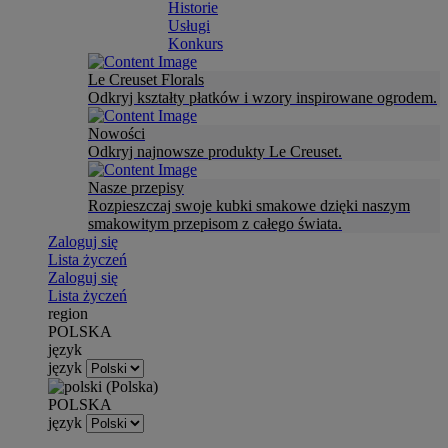
Historie
Usługi
Konkurs
Le Creuset Florals
Odkryj kształty płatków i wzory inspirowane ogrodem.
Nowości
Odkryj najnowsze produkty Le Creuset.
Nasze przepisy
Rozpieszczaj swoje kubki smakowe dzięki naszym
smakowitym przepisom z całego świata.
Zaloguj się
Lista życzeń
Zaloguj się
Lista życzeń
region
POLSKA
język
język
POLSKA
język