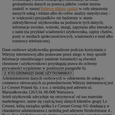
gromadzenia danych za pomocą plików cookie można
znaleźć w naszej
Polityce plików cookie
w celu ulepszenia
naszych usług i reklam albo do celów analizy statystycznej –
w większości przypadków nie będziemy w stanie
zidentyfikować użytkownika na podstawie tych danych;
informacje zwrotne, wnioski, skargi, zapytania albo interakcje
z nami (na przykład wiadomości użytkownika, zapisy chatów,
posty w mediach społecznościowych, wiadomości e-mail albo
rozmowy telefoniczne).
Dane osobowe użytkownika gromadzone podczas korzystania z
Witryny internetowej albo podawane przez niego w inny sposób
informacje umożliwiające ustalenie tożsamości są również
chronione i użytkownikowi przysługują prawa do ochrony
prywatności wyjaśnione w poniższym paragrafie h).
2. KTO GROMADZI DANE UŻYTKOWNIKA?
Administratorem danych osobowych w odniesieniu do usług e-
commerce oferowanych za pośrednictwem Witryny internetowej jest
Le Creuset Poland Sp. z o.o. z siedzibą pod adresem ul.
Marszałkowska 126/134, 00-008 Warszawa.
Jeżeli użytkownik zdecyduje się otrzymywać od nas materiały
marketingowe, stanie się częścią bazy danych klientów grupy Le
Creuset, którą zarządza spółka Le Creuset Group AG działającą w
charakterze administratora z siedzibą pod adresem Neuhofstrasse 4 ,