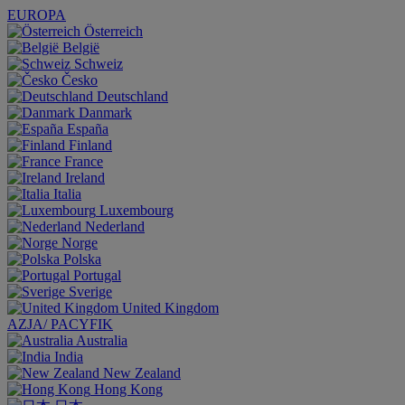
EUROPA
Österreich
België
Schweiz
Česko
Deutschland
Danmark
España
Finland
France
Ireland
Italia
Luxembourg
Nederland
Norge
Polska
Portugal
Sverige
United Kingdom
AZJA/ PACYFIK
Australia
India
New Zealand
Hong Kong