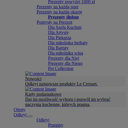
Prezenty powyżej 1000 zł
Prezenty na każdą porę
Prezenty na każdą okazję
Prezenty ślubne
Pomysły na Prezent
Dla Szefa Kuchnii
Dla Artysty
Dla Piekarza
Dla miłośnika herbaty
Dla Baristy
Dla miłośnika wina
Prezenty dla Niej
Prezenty dla Niego
Pet Collection
Nowości
Odkryj najnowsze produkty Le Creuset.
Karty podarunkowe
Daj im możliwość wyboru i pozwól im wybrać
naczynia kuchenne, których pragną.
Oferty
Odkryj
Odkryj
Przepisy