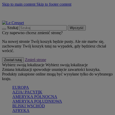
Skip to main content
Skip to footer content
Summer must-haves
Kup Teraz
Bezpłatna dostawa naczyń
Dostawa w ciągu 2-3 dni roboczych
Szukaj
Wyczyść
Czy napewno chcesz zmienić stronę?
Na nowej stronie Twój koszyk będzie pusty. Ale nie martw się,
zachowamy Twój koszyk tutaj na wypadek, gdy będziesz chciał
wrócić.
Zmień stronę
Zostań tutaj
Wybierz swoją lokalizacje
Wybierz swoją lokalizacje
Zmiana lokalizacji spowoduje usunięcie zawartości koszyka.
Produkty zakupione online mogą być wysyłane tylko do wybranego
kraju.
EUROPA
AZJA/ PACYFIK
AMERYKA PÓŁNOCNA
AMERYKA POŁUDNIOWA
BLISKI WSCHÓD
AFRYKA