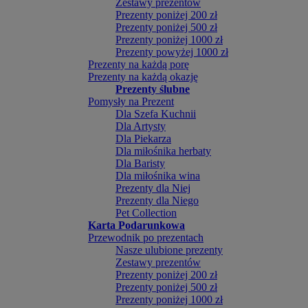
Zestawy prezentów
Prezenty poniżej 200 zł
Prezenty poniżej 500 zł
Prezenty poniżej 1000 zł
Prezenty powyżej 1000 zł
Prezenty na każdą porę
Prezenty na każdą okazję
Prezenty ślubne
Pomysły na Prezent
Dla Szefa Kuchnii
Dla Artysty
Dla Piekarza
Dla miłośnika herbaty
Dla Baristy
Dla miłośnika wina
Prezenty dla Niej
Prezenty dla Niego
Pet Collection
Karta Podarunkowa
Przewodnik po prezentach
Nasze ulubione prezenty
Zestawy prezentów
Prezenty poniżej 200 zł
Prezenty poniżej 500 zł
Prezenty poniżej 1000 zł