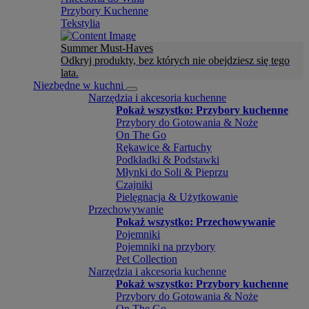
Przybory Kuchenne
Tekstylia
Summer Must-Haves
Odkryj produkty, bez których nie obejdziesz się tego
lata.
Niezbędne w kuchni
Narzędzia i akcesoria kuchenne
Pokaż wszystko: Przybory kuchenne
Przybory do Gotowania & Noże
On The Go
Rękawice & Fartuchy
Podkładki & Podstawki
Młynki do Soli & Pieprzu
Czajniki
Pielęgnacja & Użytkowanie
Przechowywanie
Pokaż wszystko: Przechowywanie
Pojemniki
Pojemniki na przybory
Pet Collection
Narzędzia i akcesoria kuchenne
Pokaż wszystko: Przybory kuchenne
Przybory do Gotowania & Noże
On The Go