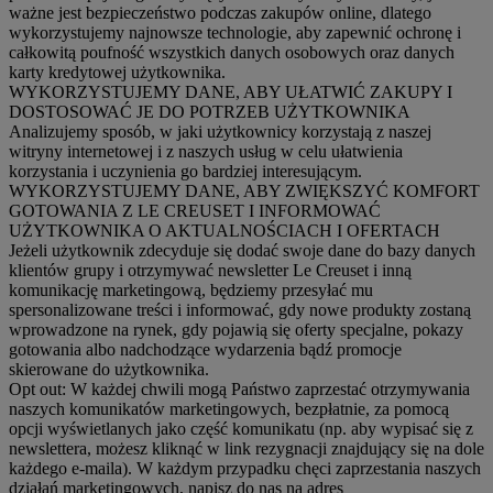
ważne jest bezpieczeństwo podczas zakupów online, dlatego
wykorzystujemy najnowsze technologie, aby zapewnić ochronę i
całkowitą poufność wszystkich danych osobowych oraz danych
karty kredytowej użytkownika.
WYKORZYSTUJEMY DANE, ABY UŁATWIĆ ZAKUPY I
DOSTOSOWAĆ JE DO POTRZEB UŻYTKOWNIKA
Analizujemy sposób, w jaki użytkownicy korzystają z naszej
witryny internetowej i z naszych usług w celu ułatwienia
korzystania i uczynienia go bardziej interesującym.
WYKORZYSTUJEMY DANE, ABY ZWIĘKSZYĆ KOMFORT
GOTOWANIA Z LE CREUSET I INFORMOWAĆ
UŻYTKOWNIKA O AKTUALNOŚCIACH I OFERTACH
Jeżeli użytkownik zdecyduje się dodać swoje dane do bazy danych
klientów grupy i otrzymywać newsletter Le Creuset i inną
komunikację marketingową, będziemy przesyłać mu
spersonalizowane treści i informować, gdy nowe produkty zostaną
wprowadzone na rynek, gdy pojawią się oferty specjalne, pokazy
gotowania albo nadchodzące wydarzenia bądź promocje
skierowane do użytkownika.
Opt out:
W każdej chwili mogą Państwo zaprzestać otrzymywania
naszych komunikatów marketingowych, bezpłatnie, za pomocą
opcji wyświetlanych jako część komunikatu (np. aby wypisać się z
newslettera, możesz kliknąć w link rezygnacji znajdujący się na dole
każdego e-maila). W każdym przypadku chęci zaprzestania naszych
działań marketingowych, napisz do nas na adres