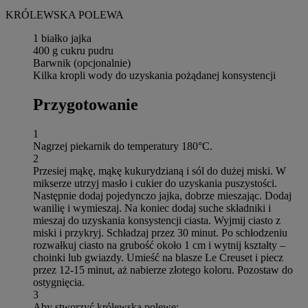
KRÓLEWSKA POLEWA
1 białko jajka
400 g cukru pudru
Barwnik (opcjonalnie)
Kilka kropli wody do uzyskania pożądanej konsystencji
Przygotowanie
1
Nagrzej piekarnik do temperatury 180°C.
2
Przesiej mąkę, mąkę kukurydzianą i sól do dużej miski. W
mikserze utrzyj masło i cukier do uzyskania puszystości.
Następnie dodaj pojedynczo jajka, dobrze mieszając. Dodaj
wanilię i wymieszaj. Na koniec dodaj suche składniki i
mieszaj do uzyskania konsystencji ciasta. Wyjmij ciasto z
miski i przykryj. Schładzaj przez 30 minut. Po schłodzeniu
rozwałkuj ciasto na grubość około 1 cm i wytnij kształty –
choinki lub gwiazdy. Umieść na blasze Le Creuset i piecz
przez 12-15 minut, aż nabierze złotego koloru. Pozostaw do
ostygnięcia.
3
Aby stworzyć królewską polewę: