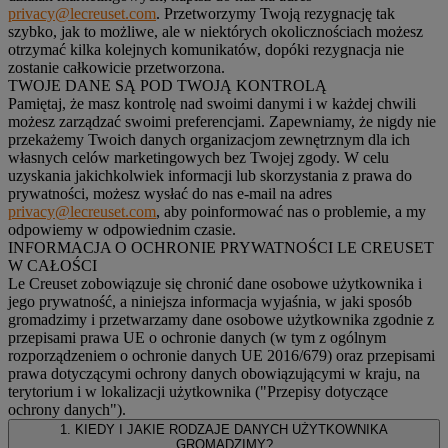
privacy@lecreuset.com
. Przetworzymy Twoją rezygnację tak
szybko, jak to możliwe, ale w niektórych okolicznościach możesz
otrzymać kilka kolejnych komunikatów, dopóki rezygnacja nie
zostanie całkowicie przetworzona.
TWOJE DANE SĄ POD TWOJĄ KONTROLĄ
Pamiętaj, że masz kontrolę nad swoimi danymi i w każdej chwili
możesz zarządzać swoimi preferencjami. Zapewniamy, że nigdy nie
przekażemy Twoich danych organizacjom zewnętrznym dla ich
własnych celów marketingowych bez Twojej zgody. W celu
uzyskania jakichkolwiek informacji lub skorzystania z prawa do
prywatności, możesz wysłać do nas e-mail na adres
privacy@lecreuset.com
, aby poinformować nas o problemie, a my
odpowiemy w odpowiednim czasie.
INFORMACJA O OCHRONIE PRYWATNOŚCI LE CREUSET
W CAŁOŚCI
Le Creuset zobowiązuje się chronić dane osobowe użytkownika i
jego prywatność, a niniejsza informacja wyjaśnia, w jaki sposób
gromadzimy i przetwarzamy dane osobowe użytkownika zgodnie z
przepisami prawa UE o ochronie danych (w tym z ogólnym
rozporządzeniem o ochronie danych UE 2016/679) oraz przepisami
prawa dotyczącymi ochrony danych obowiązującymi w kraju, na
terytorium i w lokalizacji użytkownika ("
Przepisy dotyczące
ochrony danych
").
1. KIEDY I JAKIE RODZAJE DANYCH UŻYTKOWNIKA
GROMADZIMY?