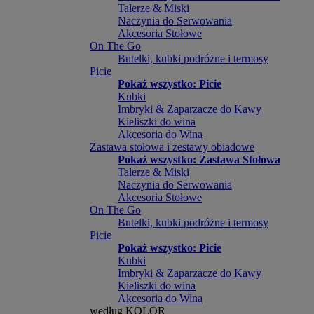
Talerze & Miski
Naczynia do Serwowania
Akcesoria Stołowe
On The Go
Butelki, kubki podróżne i termosy
Picie
Pokaż wszystko: Picie
Kubki
Imbryki & Zaparzacze do Kawy
Kieliszki do wina
Akcesoria do Wina
Zastawa stołowa i zestawy obiadowe
Pokaż wszystko: Zastawa Stołowa
Talerze & Miski
Naczynia do Serwowania
Akcesoria Stołowe
On The Go
Butelki, kubki podróżne i termosy
Picie
Pokaż wszystko: Picie
Kubki
Imbryki & Zaparzacze do Kawy
Kieliszki do wina
Akcesoria do Wina
według KOLOR