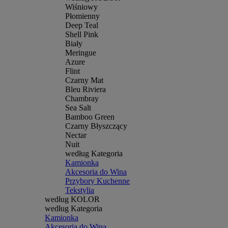
Wiśniowy
Płomienny
Deep Teal
Shell Pink
Biały
Meringue
Azure
Flint
Czarny Mat
Bleu Riviera
Chambray
Sea Salt
Bamboo Green
Czarny Błyszczący
Nectar
Nuit
według Kategoria
Kamionka
Akcesoria do Wina
Przybory Kuchenne
Tekstylia
według KOLOR
według Kategoria
Kamionka
Akcesoria do Wina