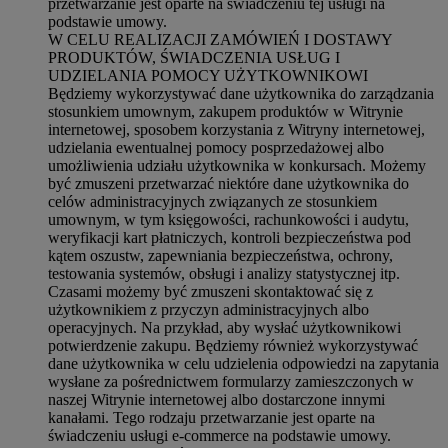
przetwarzanie jest oparte na świadczeniu tej usługi na
podstawie umowy.
W CELU REALIZACJI ZAMÓWIEŃ I DOSTAWY
PRODUKTÓW, ŚWIADCZENIA USŁUG I
UDZIELANIA POMOCY UŻYTKOWNIKOWI
Będziemy wykorzystywać dane użytkownika do zarządzania
stosunkiem umownym, zakupem produktów w Witrynie
internetowej, sposobem korzystania z Witryny internetowej,
udzielania ewentualnej pomocy posprzedażowej albo
umożliwienia udziału użytkownika w konkursach. Możemy
być zmuszeni przetwarzać niektóre dane użytkownika do
celów administracyjnych związanych ze stosunkiem
umownym, w tym księgowości, rachunkowości i audytu,
weryfikacji kart płatniczych, kontroli bezpieczeństwa pod
kątem oszustw, zapewniania bezpieczeństwa, ochrony,
testowania systemów, obsługi i analizy statystycznej itp.
Czasami możemy być zmuszeni skontaktować się z
użytkownikiem z przyczyn administracyjnych albo
operacyjnych. Na przykład, aby wysłać użytkownikowi
potwierdzenie zakupu. Będziemy również wykorzystywać
dane użytkownika w celu udzielenia odpowiedzi na zapytania
wysłane za pośrednictwem formularzy zamieszczonych w
naszej Witrynie internetowej albo dostarczone innymi
kanałami. Tego rodzaju przetwarzanie jest oparte na
świadczeniu usługi e-commerce na podstawie umowy.