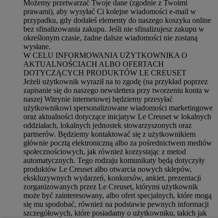
Możemy przetwarzać Twoje dane (zgodnie z Twoimi
prawami), aby wysyłać Ci kolejne wiadomości e-mail w
przypadku, gdy dodałeś elementy do naszego koszyka online
bez sfinalizowania zakupu. Jeśli nie sfinalizujesz zakupu w
określonym czasie, żadne dalsze wiadomości nie zostaną
wysłane.
W CELU INFORMOWANIA UŻYTKOWNIKA O
AKTUALNOŚCIACH ALBO OFERTACH
DOTYCZĄCYCH PRODUKTÓW LE CREUSET
Jeżeli użytkownik wyraził na to zgodę (na przykład poprzez
zapisanie się do naszego newslettera przy tworzeniu konta w
naszej Witrynie internetowej będziemy przesyłać
użytkownikowi spersonalizowane wiadomości marketingowe
oraz aktualności dotyczące inicjatyw Le Creuset w lokalnych
oddziałach, lokalnych jednostek stowarzyszonych oraz
partnerów. Będziemy kontaktować się z użytkownikiem
głównie pocztą elektroniczną albo za pośrednictwem mediów
społecznościowych, jak również korzystając z metod
automatycznych. Tego rodzaju komunikaty będą dotyczyły
produktów Le Creuset albo otwarcia nowych sklepów,
ekskluzywnych wydarzeń, konkursów, ankiet, prezentacji
zorganizowanych przez Le Creuset, którymi użytkownik
może być zainteresowany, albo ofert specjalnych, które mogą
się mu spodobać, również na podstawie pewnych informacji
szczegółowych, które posiadamy o użytkowniku, takich jak