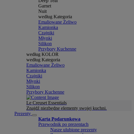
Deep Teal
Garnet
Nuit
według Kategoria
Emaliowane Żeliwo
Kamionka
Czajniki
Młynki
Silikon
Przybory Kuchenne
według KOLOR
według Kategoria
Emaliowane Żeliwo
Kamionka
Czajniki
Młynki
Silikon
Przybory Kuchenne
Le Creuset Essentials
Znajdź niezbędne elementy swojej kuchni.
Prezenty
Karta Podarunkowa
Przewodnik po prezentach
Nasze ulubione prezenty