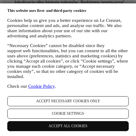
lokalizacja albo historia zakupów. Będziemy przetwarzać
dane użytkownika, aby lepiej zrozumieć jego
This website uses first- and third-party cookies
zainteresowania. Umożliwia to nam personalizację
wiadomości kierowanych do użytkownika tak, aby były
Cookies help us give you a better experience on Le Creuset,
bardziej adekwatne i interesujące. Nie przewiduje się żadnych
personalise content and ads, and analyse our traffic. We also
innych skutków. Gromadzimy również dane statystyczne
share information about your use of our site with our
dotyczące otwierania wiadomości e-mail i kliknięć,
advertising and analytics partners.
korzystając ze stosowanych w branży standardowych
“Necessary Cookies” cannot be disabled since they
technologii (w tym technologię Piksela Śledzącego)
support web functionalities, but you can consent to all the other
ułatwiających monitorowanie naszego newslettera Tego
uses above (preferences, statistics and marketing cookies) by
rodzaju przetwarzanie odbywa się na podstawie zgody
clicking “Accept all cookies”, or click “Cookie settings”, where
użytkownika. Z opcji wyrażenia zgody można skorzystać w
you manage each cookie category, or “Accept necessary
sytuacjach, gdy dane osobowe są gromadzone, poprzez
cookies only”, so that no other category of cookies will be
zaznaczenie odpowiedniego pola albo jeżeli użytkownik
installed.
posiada konto Le Creuset za pośrednictwem zakładki Moje
konto w Witrynie internetowej. Rezygnacja: Użytkownik
Check our
Cookie Policy
.
może również w dowolnym momencie bezpłatnie zaprzestać
otrzymywania naszych aktualizacji, klikając przycisk
rezygnacji z subskrypcji znajdujący się na końcu każdego
ACCEPT NECESSARY COOKIES ONLY
newslettera. Jeśli użytkownik posiada konto Le Creuset, może
łatwo zarządzać swoimi preferencjami w zakresie marketingu.
COOKIE SETTINGS
W zależności od preferencji można to zrobić również
kontaktując się z nami pod adresem
privacy@lecreuset.com
.
ACCEPT ALL COOKIES
Przetworzymy rezygnację użytkownika jak najszybciej,
jednak w pewnych okolicznościach użytkownik może