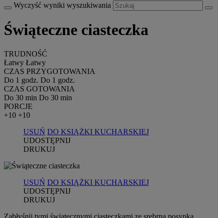
Wyczyść wyniki wyszukiwania
Świąteczne ciasteczka
TRUDNOŚĆ
Łatwy
Łatwy
CZAS PRZYGOTOWANIA
Do 1 godz.
Do 1 godz.
CZAS GOTOWANIA
Do 30 min
Do 30 min
PORCJE
+10
+10
USUŃ
DO KSIĄŻKI KUCHARSKIEJ
UDOSTĘPNIJ
DRUKUJ
USUŃ
DO KSIĄŻKI KUCHARSKIEJ
UDOSTĘPNIJ
DRUKUJ
Zabłyśnij tymi świątecznymi ciasteczkami ze srebrną posypką.