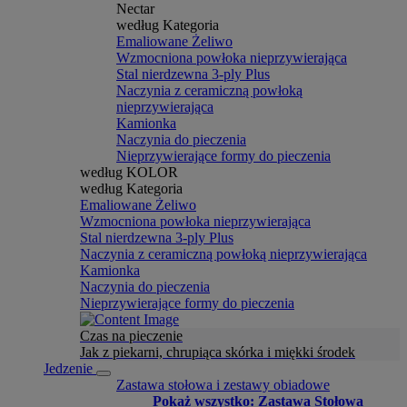
Nectar
według Kategoria
Emaliowane Żeliwo
Wzmocniona powłoka nieprzywierająca
Stal nierdzewna 3-ply Plus
Naczynia z ceramiczną powłoką
nieprzywierająca
Kamionka
Naczynia do pieczenia
Nieprzywierające formy do pieczenia
według KOLOR
według Kategoria
Emaliowane Żeliwo
Wzmocniona powłoka nieprzywierająca
Stal nierdzewna 3-ply Plus
Naczynia z ceramiczną powłoką nieprzywierająca
Kamionka
Naczynia do pieczenia
Nieprzywierające formy do pieczenia
Czas na pieczenie
Jak z piekarni, chrupiąca skórka i miękki środek
Jedzenie
Zastawa stołowa i zestawy obiadowe
Pokaż wszystko: Zastawa Stołowa