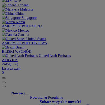
日本
Taiwan
Malaysia
China
Singapore
Korea
AMERYKA PÓŁNOCNA
México
Canada
United States
AMERYKA POŁUDNIOWA
Brazil
BLISKI WSCHÓD
United Arab Emirates
AFRYKA
Zaloguj się
Lista życzeń
0
Nowości
Nowości & Popularne
Zobacz wszystkie nowości