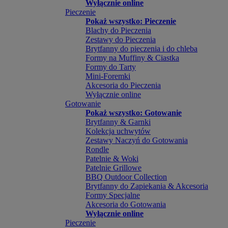
Wyłącznie online
Pieczenie
Pokaż wszystko: Pieczenie
Blachy do Pieczenia
Zestawy do Pieczenia
Brytfanny do pieczenia i do chleba
Formy na Muffiny & Ciastka
Formy do Tarty
Mini-Foremki
Akcesoria do Pieczenia
Wyłącznie online
Gotowanie
Pokaż wszystko: Gotowanie
Brytfanny & Garnki
Kolekcja uchwytów
Zestawy Naczyń do Gotowania
Rondle
Patelnie & Woki
Patelnie Grillowe
BBQ Outdoor Collection
Brytfanny do Zapiekania & Akcesoria
Formy Specjalne
Akcesoria do Gotowania
Wyłącznie online
Pieczenie