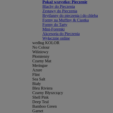
Pokaż wszystko: Pieczenie
Blachy do Pieczenia
Zestawy do Pieczenia
Brytfanny do pieczenia i do chleba
Formy na Muffiny & Ciastka
Formy do Tarty
Mini-Foremki
Akcesoria do Pieczenia
Wyłącznie online
według KOLOR
No Colour
Wiśniowy
Płomienny
Czarny Mat
Meringue
Azure
Flint
Sea Salt
Biały
Bleu Riviera
Czarny Błyszczący
Shell Pink
Deep Teal
Bamboo Green
Garnet