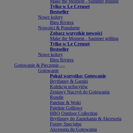
Make the Moment - Summer grilling
Tylko w Le Creuset
Bestseller
Nowe kolory
Bleu Riviera
Nowości & Popularne
Zobacz wszystkie nowości
Make the Moment - Summer grilling
Tylko w Le Creuset
Bestseller
Nowe kolory
Bleu Riviera
Gotowanie & Pieczenie
Gotowanie
Pokaż wszystko: Gotowanie
Brytfanny & Garnki
Kolekcja uchwytów
Zestawy Naczyń do Gotowania
Rondle
Patelnie & Woki
Patelnie Grillowe
BBQ Outdoor Collection
Brytfanny do Zapiekania & Akcesoria
Formy Specjalne
Akcesoria do Gotowania