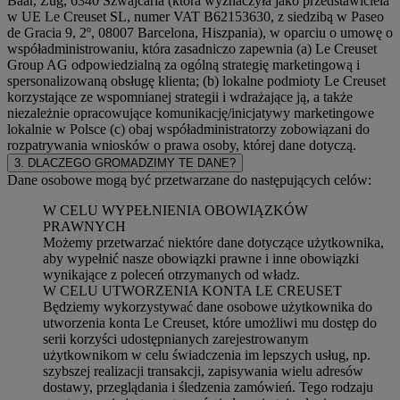
Baar, Zug, 6340 Szwajcaria (która wyznaczyła jako przedstawiciela
w UE Le Creuset SL, numer VAT B62153630, z siedzibą w Paseo
de Gracia 9, 2º, 08007 Barcelona, Hiszpania), w oparciu o umowę o
współadministrowaniu, która zasadniczo zapewnia (a) Le Creuset
Group AG odpowiedzialną za ogólną strategię marketingową i
spersonalizowaną obsługę klienta; (b) lokalne podmioty Le Creuset
korzystające ze wspomnianej strategii i wdrażające ją, a także
niezależnie opracowujące komunikację/inicjatywy marketingowe
lokalnie w Polsce (c) obaj współadministratorzy zobowiązani do
rozpatrywania wniosków o prawa osoby, której dane dotyczą.
3. DLACZEGO GROMADZIMY TE DANE?
Dane osobowe mogą być przetwarzane do następujących celów:
W CELU WYPEŁNIENIA OBOWIĄZKÓW
PRAWNYCH
Możemy przetwarzać niektóre dane dotyczące użytkownika,
aby wypełnić nasze obowiązki prawne i inne obowiązki
wynikające z poleceń otrzymanych od władz.
W CELU UTWORZENIA KONTA LE CREUSET
Będziemy wykorzystywać dane osobowe użytkownika do
utworzenia konta Le Creuset, które umożliwi mu dostęp do
serii korzyści udostępnianych zarejestrowanym
użytkownikom w celu świadczenia im lepszych usług, np.
szybszej realizacji transakcji, zapisywania wielu adresów
dostawy, przeglądania i śledzenia zamówień. Tego rodzaju