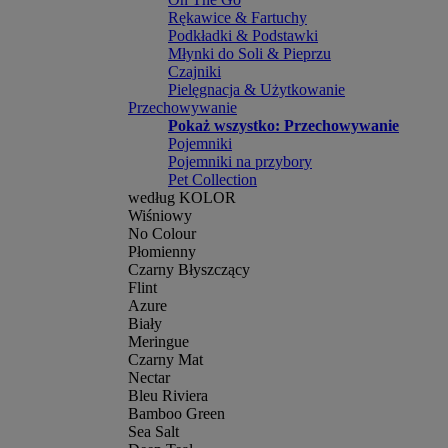
Rękawice & Fartuchy
Podkładki & Podstawki
Młynki do Soli & Pieprzu
Czajniki
Pielęgnacja & Użytkowanie
Przechowywanie
Pokaż wszystko: Przechowywanie
Pojemniki
Pojemniki na przybory
Pet Collection
według KOLOR
Wiśniowy
No Colour
Płomienny
Czarny Błyszczący
Flint
Azure
Biały
Meringue
Czarny Mat
Nectar
Bleu Riviera
Bamboo Green
Sea Salt