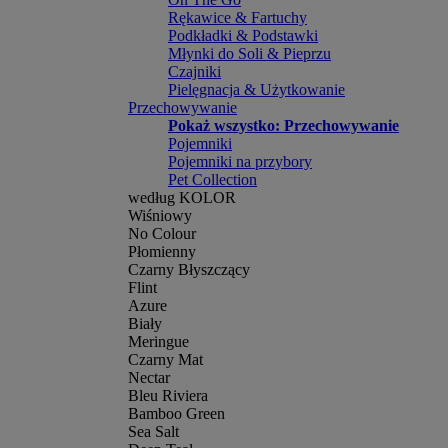
Rękawice & Fartuchy
Podkładki & Podstawki
Młynki do Soli & Pieprzu
Czajniki
Pielęgnacja & Użytkowanie
Przechowywanie
Pokaż wszystko: Przechowywanie
Pojemniki
Pojemniki na przybory
Pet Collection
według KOLOR
Wiśniowy
No Colour
Płomienny
Czarny Błyszczący
Flint
Azure
Biały
Meringue
Czarny Mat
Nectar
Bleu Riviera
Bamboo Green
Sea Salt