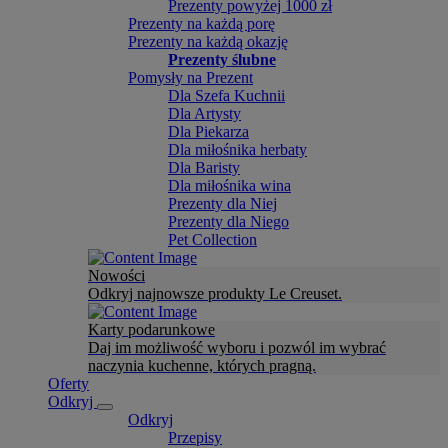
Prezenty powyżej 1000 zł
Prezenty na każdą porę
Prezenty na każdą okazję
Prezenty ślubne
Pomysły na Prezent
Dla Szefa Kuchnii
Dla Artysty
Dla Piekarza
Dla miłośnika herbaty
Dla Baristy
Dla miłośnika wina
Prezenty dla Niej
Prezenty dla Niego
Pet Collection
Nowości
Odkryj najnowsze produkty Le Creuset.
Karty podarunkowe
Daj im możliwość wyboru i pozwól im wybrać
naczynia kuchenne, których pragną.
Oferty
Odkryj
Odkryj
Przepisy