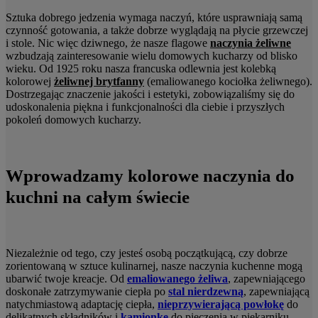
Sztuka dobrego jedzenia wymaga naczyń, które usprawniają samą
czynność gotowania, a także dobrze wyglądają na płycie grzewczej
i stole. Nic więc dziwnego, że nasze flagowe
naczynia żeliwne
wzbudzają zainteresowanie wielu domowych kucharzy od blisko
wieku. Od 1925 roku nasza francuska odlewnia jest kolebką
kolorowej
żeliwnej brytfanny
(emaliowanego kociołka żeliwnego).
Dostrzegając znaczenie jakości i estetyki, zobowiązaliśmy się do
udoskonalenia piękna i funkcjonalności dla ciebie i przyszłych
pokoleń domowych kucharzy.
Wprowadzamy kolorowe naczynia do
kuchni na całym świecie
Niezależnie od tego, czy jesteś osobą początkującą, czy dobrze
zorientowaną w sztuce kulinarnej, nasze naczynia kuchenne mogą
ubarwić twoje kreacje. Od
emaliowanego żeliwa
, zapewniającego
doskonałe zatrzymywanie ciepła po
stal nierdzewną
, zapewniającą
natychmiastową adaptację ciepła,
nieprzywierającą powłokę
do
delikatnych składników i
kamionkę
do pieczenia w piekarniku, –