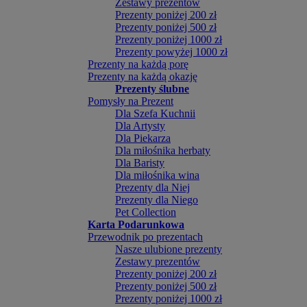
Zestawy prezentów
Prezenty poniżej 200 zł
Prezenty poniżej 500 zł
Prezenty poniżej 1000 zł
Prezenty powyżej 1000 zł
Prezenty na każdą porę
Prezenty na każdą okazję
Prezenty ślubne
Pomysły na Prezent
Dla Szefa Kuchnii
Dla Artysty
Dla Piekarza
Dla miłośnika herbaty
Dla Baristy
Dla miłośnika wina
Prezenty dla Niej
Prezenty dla Niego
Pet Collection
Karta Podarunkowa
Przewodnik po prezentach
Nasze ulubione prezenty
Zestawy prezentów
Prezenty poniżej 200 zł
Prezenty poniżej 500 zł
Prezenty poniżej 1000 zł