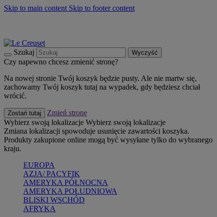
Skip to main content
Skip to footer content
Summer must-haves
Kup Teraz
Bezpłatna dostawa naczyń
Dostawa w ciągu 2-3 dni roboczych
Szukaj
Wyczyść
Czy napewno chcesz zmienić stronę?
Na nowej stronie Twój koszyk będzie pusty. Ale nie martw się,
zachowamy Twój koszyk tutaj na wypadek, gdy będziesz chciał
wrócić.
Zmień stronę
Zostań tutaj
Wybierz swoją lokalizacje
Wybierz swoją lokalizacje
Zmiana lokalizacji spowoduje usunięcie zawartości koszyka.
Produkty zakupione online mogą być wysyłane tylko do wybranego
kraju.
EUROPA
AZJA/ PACYFIK
AMERYKA PÓŁNOCNA
AMERYKA POŁUDNIOWA
BLISKI WSCHÓD
AFRYKA