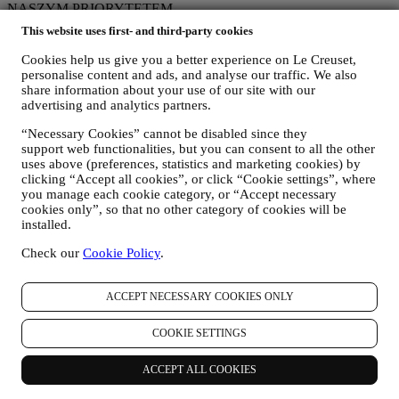
NASZYM PRIORYTETEM
Dane osobowe użytkownika są przechowywane w sposób
This website uses first- and third-party cookies
bezpieczny i z zachowaniem ścisłej poufności, zgodnie z przepisami
prawa europejskiego dotyczącymi ochrony danych. Wiemy, jak
Cookies help us give you a better experience on Le Creuset,
ważne jest bezpieczeństwo podczas zakupów online, dlatego
personalise content and ads, and analyse our traffic. We also
wykorzystujemy najnowsze technologie, aby zapewnić ochronę i
share information about your use of our site with our
całkowitą poufność wszystkich danych osobowych oraz danych
advertising and analytics partners.
karty kredytowej użytkownika.
“Necessary Cookies” cannot be disabled since they
WYKORZYSTUJEMY DANE, ABY UŁATWIĆ ZAKUPY I
support web functionalities, but you can consent to all the other
DOSTOSOWAĆ JE DO POTRZEB UŻYTKOWNIKA
uses above (preferences, statistics and marketing cookies) by
Analizujemy sposób, w jaki użytkownicy korzystają z naszej
clicking “Accept all cookies”, or click “Cookie settings”, where
witryny internetowej i z naszych usług w celu ułatwienia
you manage each cookie category, or “Accept necessary
korzystania i uczynienia go bardziej interesującym.
cookies only”, so that no other category of cookies will be
WYKORZYSTUJEMY DANE, ABY ZWIĘKSZYĆ KOMFORT
installed.
GOTOWANIA Z LE CREUSET I INFORMOWAĆ
UŻYTKOWNIKA O AKTUALNOŚCIACH I OFERTACH
Check our
Cookie Policy
.
Jeżeli użytkownik zdecyduje się dodać swoje dane do bazy danych
klientów grupy i otrzymywać newsletter Le Creuset i inną
komunikację marketingową, będziemy przesyłać mu
ACCEPT NECESSARY COOKIES ONLY
spersonalizowane treści i informować, gdy nowe produkty zostaną
wprowadzone na rynek, gdy pojawią się oferty specjalne, pokazy
COOKIE SETTINGS
gotowania albo nadchodzące wydarzenia bądź promocje
skierowane do użytkownika.
ACCEPT ALL COOKIES
Opt out:
W każdej chwili mogą Państwo zaprzestać otrzymywania
naszych komunikatów marketingowych, bezpłatnie, za pomocą