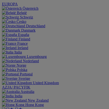
EUROPA
Österreich
België
Schweiz
Česko
Deutschland
Danmark
España
Finland
France
Ireland
Italia
Luxembourg
Nederland
Norge
Polska
Portugal
Sverige
United Kingdom
AZJA/ PACYFIK
Australia
India
New Zealand
Hong Kong