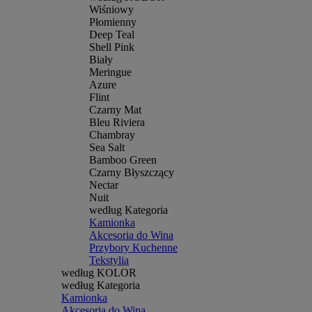
Wiśniowy
Płomienny
Deep Teal
Shell Pink
Biały
Meringue
Azure
Flint
Czarny Mat
Bleu Riviera
Chambray
Sea Salt
Bamboo Green
Czarny Błyszczący
Nectar
Nuit
według Kategoria
Kamionka
Akcesoria do Wina
Przybory Kuchenne
Tekstylia
według KOLOR
według Kategoria
Kamionka
Akcesoria do Wina