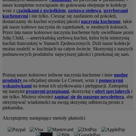
nasze kompletne rozwiązanie do gotowania obejmuje te kolekcje
wraz z
c
zajnikami z gwizdkiem
,
zastawą stołową
,
przyborami
kuchennymi
i nie tylko. Ciesząc się zaufaniem od pokoleń,
dostarczamy do kuchni wysokiej jakości
naczynia kuchenne
, takie
jak nasze kultowe naczynia do zapiekanek, w modnych kolorach.
Przez lata nasze kolorowe naczynia kuchenne były uwielbiane przez
Julię Child, —amerykańską szefową kuchni, która była mistrzynią
kuchni francuskiej w Stanach Zjednoczonych. Dziś nasze kolekcje
można znaleźć w kuchniach na całym świecie. Skorzystaj z naszych
podstawowych produktów najwyższej jakości i przekonaj się sam.
Poznaj nasze kolorowe żeliwne naczynia kuchenne i inne
modne
produkty
na oficjalnej stronie Le Creuset, wraz z
pomocnymi
wskazówkami
na temat ich użytkowania i pielęgnacji. Zainspiruj
się naszymi
pysznymi przepisami
, skorzystaj z
ofert specjalnych
i
nie tylko. Możesz również
zapisać się do naszego newslettera
, aby
otrzymywać wiadomości na swoją skrzynkę odbiorczą prosto z
piekarnika.
Akceptujemy następujące metody płatności