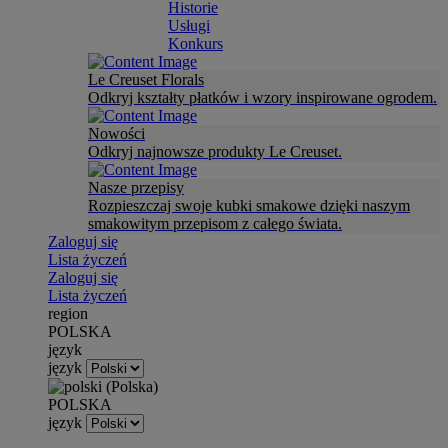
Historie
Usługi
Konkurs
Le Creuset Florals
Odkryj kształty płatków i wzory inspirowane ogrodem.
Nowości
Odkryj najnowsze produkty Le Creuset.
Nasze przepisy
Rozpieszczaj swoje kubki smakowe dzięki naszym
smakowitym przepisom z całego świata.
Zaloguj się
Lista życzeń
Zaloguj się
Lista życzeń
region
POLSKA
język
język
POLSKA
język