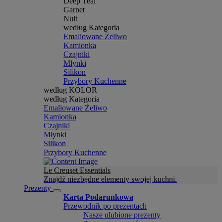
Deep Teal
Garnet
Nuit
według Kategoria
Emaliowane Żeliwo
Kamionka
Czajniki
Młynki
Silikon
Przybory Kuchenne
według KOLOR
według Kategoria
Emaliowane Żeliwo
Kamionka
Czajniki
Młynki
Silikon
Przybory Kuchenne
Le Creuset Essentials
Znajdź niezbędne elementy swojej kuchni.
Prezenty
Karta Podarunkowa
Przewodnik po prezentach
Nasze ulubione prezenty