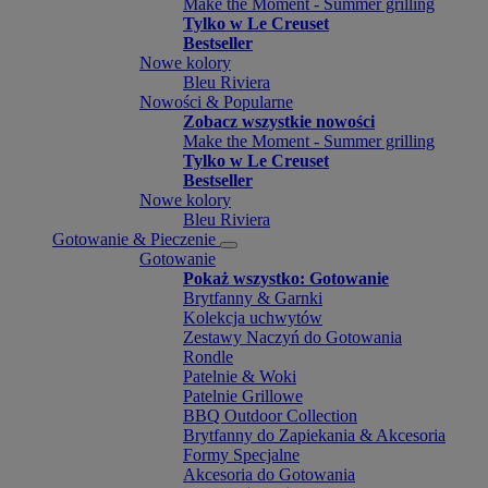
Make the Moment - Summer grilling
Tylko w Le Creuset
Bestseller
Nowe kolory
Bleu Riviera
Nowości & Popularne
Zobacz wszystkie nowości
Make the Moment - Summer grilling
Tylko w Le Creuset
Bestseller
Nowe kolory
Bleu Riviera
Gotowanie & Pieczenie
Gotowanie
Pokaż wszystko: Gotowanie
Brytfanny & Garnki
Kolekcja uchwytów
Zestawy Naczyń do Gotowania
Rondle
Patelnie & Woki
Patelnie Grillowe
BBQ Outdoor Collection
Brytfanny do Zapiekania & Akcesoria
Formy Specjalne
Akcesoria do Gotowania