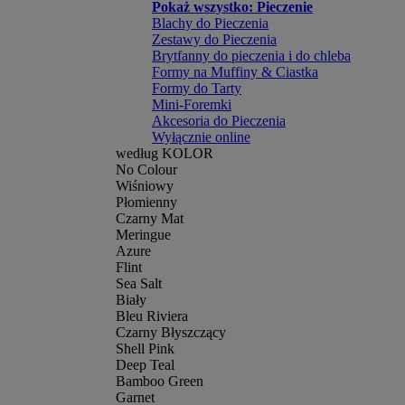
Pokaż wszystko: Pieczenie
Blachy do Pieczenia
Zestawy do Pieczenia
Brytfanny do pieczenia i do chleba
Formy na Muffiny & Ciastka
Formy do Tarty
Mini-Foremki
Akcesoria do Pieczenia
Wyłącznie online
według KOLOR
No Colour
Wiśniowy
Płomienny
Czarny Mat
Meringue
Azure
Flint
Sea Salt
Biały
Bleu Riviera
Czarny Błyszczący
Shell Pink
Deep Teal
Bamboo Green
Garnet