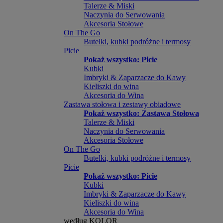
Talerze & Miski
Naczynia do Serwowania
Akcesoria Stołowe
On The Go
Butelki, kubki podróżne i termosy
Picie
Pokaż wszystko: Picie
Kubki
Imbryki & Zaparzacze do Kawy
Kieliszki do wina
Akcesoria do Wina
Zastawa stołowa i zestawy obiadowe
Pokaż wszystko: Zastawa Stołowa
Talerze & Miski
Naczynia do Serwowania
Akcesoria Stołowe
On The Go
Butelki, kubki podróżne i termosy
Picie
Pokaż wszystko: Picie
Kubki
Imbryki & Zaparzacze do Kawy
Kieliszki do wina
Akcesoria do Wina
według KOLOR