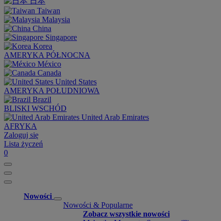
日本
Taiwan
Malaysia
China
Singapore
Korea
AMERYKA PÓŁNOCNA
México
Canada
United States
AMERYKA POŁUDNIOWA
Brazil
BLISKI WSCHÓD
United Arab Emirates
AFRYKA
Zaloguj się
Lista życzeń
0
Nowości
Nowości & Popularne
Zobacz wszystkie nowości