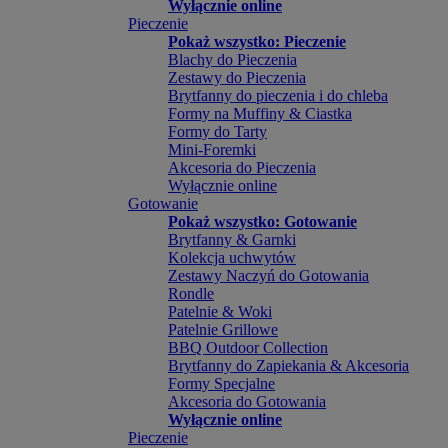
Wyłącznie online
Pieczenie
Pokaż wszystko: Pieczenie
Blachy do Pieczenia
Zestawy do Pieczenia
Brytfanny do pieczenia i do chleba
Formy na Muffiny & Ciastka
Formy do Tarty
Mini-Foremki
Akcesoria do Pieczenia
Wyłącznie online
Gotowanie
Pokaż wszystko: Gotowanie
Brytfanny & Garnki
Kolekcja uchwytów
Zestawy Naczyń do Gotowania
Rondle
Patelnie & Woki
Patelnie Grillowe
BBQ Outdoor Collection
Brytfanny do Zapiekania & Akcesoria
Formy Specjalne
Akcesoria do Gotowania
Wyłącznie online
Pieczenie