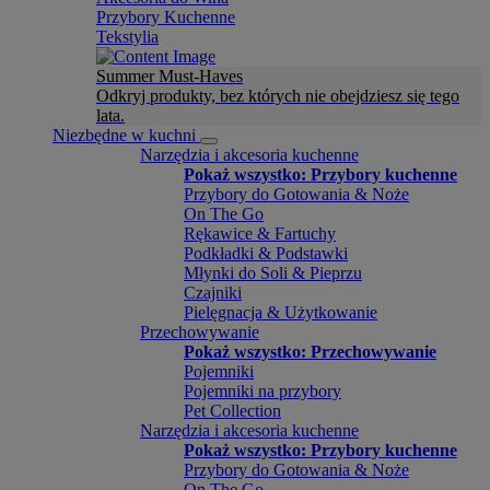
Przybory Kuchenne
Tekstylia
Summer Must-Haves
Odkryj produkty, bez których nie obejdziesz się tego
lata.
Niezbędne w kuchni
Narzędzia i akcesoria kuchenne
Pokaż wszystko: Przybory kuchenne
Przybory do Gotowania & Noże
On The Go
Rękawice & Fartuchy
Podkładki & Podstawki
Młynki do Soli & Pieprzu
Czajniki
Pielęgnacja & Użytkowanie
Przechowywanie
Pokaż wszystko: Przechowywanie
Pojemniki
Pojemniki na przybory
Pet Collection
Narzędzia i akcesoria kuchenne
Pokaż wszystko: Przybory kuchenne
Przybory do Gotowania & Noże
On The Go