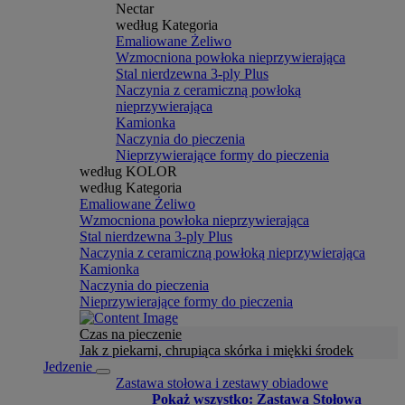
Nectar
według Kategoria
Emaliowane Żeliwo
Wzmocniona powłoka nieprzywierająca
Stal nierdzewna 3-ply Plus
Naczynia z ceramiczną powłoką
nieprzywierająca
Kamionka
Naczynia do pieczenia
Nieprzywierające formy do pieczenia
według KOLOR
według Kategoria
Emaliowane Żeliwo
Wzmocniona powłoka nieprzywierająca
Stal nierdzewna 3-ply Plus
Naczynia z ceramiczną powłoką nieprzywierająca
Kamionka
Naczynia do pieczenia
Nieprzywierające formy do pieczenia
Czas na pieczenie
Jak z piekarni, chrupiąca skórka i miękki środek
Jedzenie
Zastawa stołowa i zestawy obiadowe
Pokaż wszystko: Zastawa Stołowa