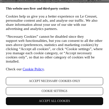
Creuset, którą zarządza spółka Le Creuset Group AG działającą w
charakterze administratora z siedzibą pod adresem Neuhofstrasse 4 ,
This website uses first- and third-party cookies
Baar, Zug, 6340 Szwajcaria (która wyznaczyła jako przedstawiciela
Cookies help us give you a better experience on Le Creuset,
w UE Le Creuset SL, numer VAT B62153630, z siedzibą w Paseo
personalise content and ads, and analyse our traffic. We also
de Gracia 9, 2º, 08007 Barcelona, Hiszpania), w oparciu o umowę o
share information about your use of our site with our
współadministrowaniu, która zasadniczo zapewnia (a) Le Creuset
advertising and analytics partners.
Group AG odpowiedzialną za ogólną strategię marketingową i
spersonalizowaną obsługę klienta; (b) lokalne podmioty Le Creuset
“Necessary Cookies” cannot be disabled since they
korzystające ze wspomnianej strategii i wdrażające ją, a także
support web functionalities, but you can consent to all the other
niezależnie opracowujące komunikację/inicjatywy marketingowe
uses above (preferences, statistics and marketing cookies) by
lokalnie w Polsce (c) obaj współadministratorzy zobowiązani do
clicking “Accept all cookies”, or click “Cookie settings”, where
rozpatrywania wniosków o prawa osoby, której dane dotyczą.
you manage each cookie category, or “Accept necessary
3. DLACZEGO GROMADZIMY TE DANE?
cookies only”, so that no other category of cookies will be
Dane osobowe mogą być przetwarzane do następujących celów:
installed.
Check our
Cookie Policy
.
W CELU WYPEŁNIENIA OBOWIĄZKÓW
PRAWNYCH
Możemy przetwarzać niektóre dane dotyczące użytkownika,
ACCEPT NECESSARY COOKIES ONLY
aby wypełnić nasze obowiązki prawne i inne obowiązki
wynikające z poleceń otrzymanych od władz.
W CELU UTWORZENIA KONTA LE CREUSET
COOKIE SETTINGS
Będziemy wykorzystywać dane osobowe użytkownika do
utworzenia konta Le Creuset, które umożliwi mu dostęp do
ACCEPT ALL COOKIES
serii korzyści udostępnianych zarejestrowanym
użytkownikom w celu świadczenia im lepszych usług, np.