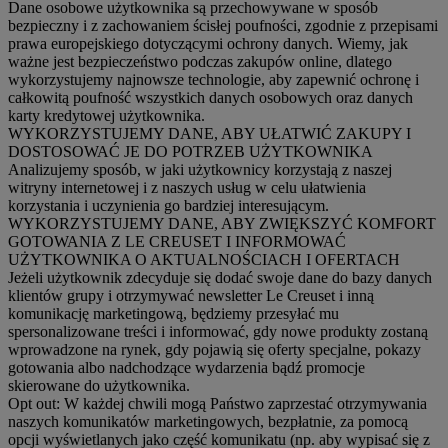
Dane osobowe użytkownika są przechowywane w sposób
bezpieczny i z zachowaniem ścisłej poufności, zgodnie z przepisami
prawa europejskiego dotyczącymi ochrony danych. Wiemy, jak
ważne jest bezpieczeństwo podczas zakupów online, dlatego
wykorzystujemy najnowsze technologie, aby zapewnić ochronę i
całkowitą poufność wszystkich danych osobowych oraz danych
karty kredytowej użytkownika.
WYKORZYSTUJEMY DANE, ABY UŁATWIĆ ZAKUPY I
DOSTOSOWAĆ JE DO POTRZEB UŻYTKOWNIKA
Analizujemy sposób, w jaki użytkownicy korzystają z naszej
witryny internetowej i z naszych usług w celu ułatwienia
korzystania i uczynienia go bardziej interesującym.
WYKORZYSTUJEMY DANE, ABY ZWIĘKSZYĆ KOMFORT
GOTOWANIA Z LE CREUSET I INFORMOWAĆ
UŻYTKOWNIKA O AKTUALNOŚCIACH I OFERTACH
Jeżeli użytkownik zdecyduje się dodać swoje dane do bazy danych
klientów grupy i otrzymywać newsletter Le Creuset i inną
komunikację marketingową, będziemy przesyłać mu
spersonalizowane treści i informować, gdy nowe produkty zostaną
wprowadzone na rynek, gdy pojawią się oferty specjalne, pokazy
gotowania albo nadchodzące wydarzenia bądź promocje
skierowane do użytkownika.
Opt out:
W każdej chwili mogą Państwo zaprzestać otrzymywania
naszych komunikatów marketingowych, bezpłatnie, za pomocą
opcji wyświetlanych jako część komunikatu (np. aby wypisać się z