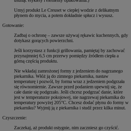
usunąć etykiety i elementy opakowania.)
Umyj produkt Le Creuset w ciepłej wodzie z delikatnym
płynem do mycia, a potem dokładnie spłucz i wysusz.
Gotowanie:
Zadbaj o ochronę – zawsze używaj rękawic kuchennych, gdy
dotykasz gorących powierzchni.
Jeśli korzystasz z funkcji grillowania, pamiętaj by zachować
przynajmniej 6,5 cm przerwy pomiędzy źródłem ciepła a
górną częścią produktu.
Nie wkładaj zamrożonej formy z jedzeniem do nagrzanego
piekarnika. Włóż ją do zimnego piekarnika, nastaw
temperaturę i pozwól, by forma wraz z jedzeniem podgrzała
się równomiernie. Zawsze przed podaniem upewnij się, że
całe danie się podgrzało. Jeśli chcesz podgrzać danie, które
jest w temperaturze pokojowej, nie nagrzewaj piekarnika do
temperatury powyżej 205°C. Chcesz dodać płynu do formy w
piekarniku? Wyjmij ją z piekarnika i studź przez kilka minut.
Czyszczenie:
Zaczekaj, aż produkt ostygnie, nim zaczniesz go czyścić.