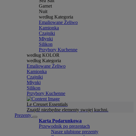
Sea Salt
Garnet
Nuit
według Kategoria
Emaliowane Żeliwo
Kamionka
Czajniki
Młynki
Silikon
Przybory Kuchenne
według KOLOR
według Kategoria
Emaliowane Żeliwo
Kamionka
Czajniki
Młynki
Silikon
Przybory Kuchenne
Le Creuset Essentials
Znajdź niezbędne elementy swojej kuchni.
Prezenty
Karta Podarunkowa
Przewodnik po prezentach
Nasze ulubione prezenty