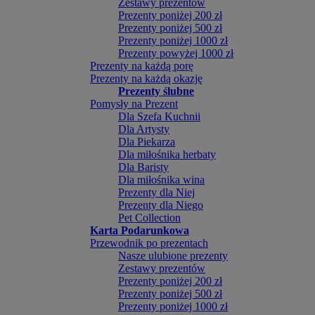
Zestawy prezentów
Prezenty poniżej 200 zł
Prezenty poniżej 500 zł
Prezenty poniżej 1000 zł
Prezenty powyżej 1000 zł
Prezenty na każdą porę
Prezenty na każdą okazję
Prezenty ślubne
Pomysły na Prezent
Dla Szefa Kuchnii
Dla Artysty
Dla Piekarza
Dla miłośnika herbaty
Dla Baristy
Dla miłośnika wina
Prezenty dla Niej
Prezenty dla Niego
Pet Collection
Karta Podarunkowa
Przewodnik po prezentach
Nasze ulubione prezenty
Zestawy prezentów
Prezenty poniżej 200 zł
Prezenty poniżej 500 zł
Prezenty poniżej 1000 zł