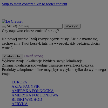
Skip to main content
Skip to footer content
Summer must-haves
Kup Teraz
Bezpłatna dostawa naczyń
Dostawa w ciągu 2-3 dni roboczych
Szukaj
Wyczyść
Czy napewno chcesz zmienić stronę?
Na nowej stronie Twój koszyk będzie pusty. Ale nie martw się,
zachowamy Twój koszyk tutaj na wypadek, gdy będziesz chciał
wrócić.
Zmień stronę
Zostań tutaj
Wybierz swoją lokalizacje
Wybierz swoją lokalizacje
Zmiana lokalizacji spowoduje usunięcie zawartości koszyka.
Produkty zakupione online mogą być wysyłane tylko do wybranego
kraju.
EUROPA
AZJA/ PACYFIK
AMERYKA PÓŁNOCNA
AMERYKA POŁUDNIOWA
BLISKI WSCHÓD
AFRYKA