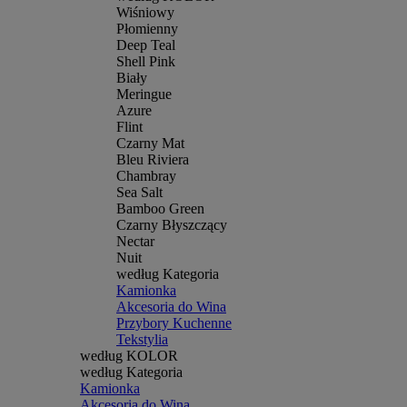
Wiśniowy
Płomienny
Deep Teal
Shell Pink
Biały
Meringue
Azure
Flint
Czarny Mat
Bleu Riviera
Chambray
Sea Salt
Bamboo Green
Czarny Błyszczący
Nectar
Nuit
według Kategoria
Kamionka
Akcesoria do Wina
Przybory Kuchenne
Tekstylia
według KOLOR
według Kategoria
Kamionka
Akcesoria do Wina