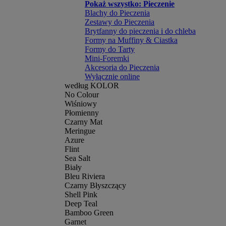
Pokaż wszystko: Pieczenie
Blachy do Pieczenia
Zestawy do Pieczenia
Brytfanny do pieczenia i do chleba
Formy na Muffiny & Ciastka
Formy do Tarty
Mini-Foremki
Akcesoria do Pieczenia
Wyłącznie online
według KOLOR
No Colour
Wiśniowy
Płomienny
Czarny Mat
Meringue
Azure
Flint
Sea Salt
Biały
Bleu Riviera
Czarny Błyszczący
Shell Pink
Deep Teal
Bamboo Green
Garnet