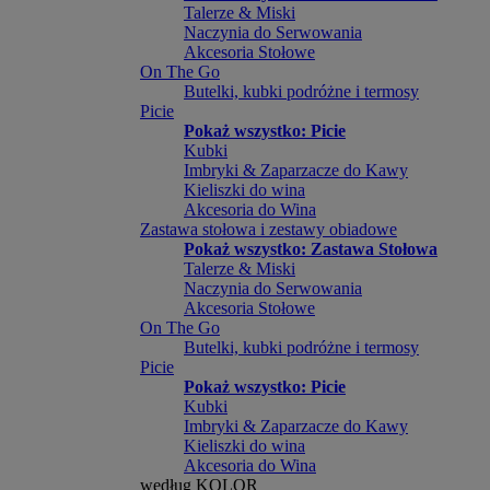
Talerze & Miski
Naczynia do Serwowania
Akcesoria Stołowe
On The Go
Butelki, kubki podróżne i termosy
Picie
Pokaż wszystko: Picie
Kubki
Imbryki & Zaparzacze do Kawy
Kieliszki do wina
Akcesoria do Wina
Zastawa stołowa i zestawy obiadowe
Pokaż wszystko: Zastawa Stołowa
Talerze & Miski
Naczynia do Serwowania
Akcesoria Stołowe
On The Go
Butelki, kubki podróżne i termosy
Picie
Pokaż wszystko: Picie
Kubki
Imbryki & Zaparzacze do Kawy
Kieliszki do wina
Akcesoria do Wina
według KOLOR