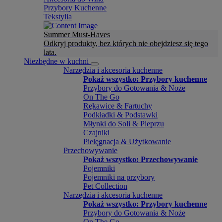
Przybory Kuchenne
Tekstylia
Summer Must-Haves
Odkryj produkty, bez których nie obejdziesz się tego
lata.
Niezbędne w kuchni
Narzędzia i akcesoria kuchenne
Pokaż wszystko: Przybory kuchenne
Przybory do Gotowania & Noże
On The Go
Rękawice & Fartuchy
Podkładki & Podstawki
Młynki do Soli & Pieprzu
Czajniki
Pielęgnacja & Użytkowanie
Przechowywanie
Pokaż wszystko: Przechowywanie
Pojemniki
Pojemniki na przybory
Pet Collection
Narzędzia i akcesoria kuchenne
Pokaż wszystko: Przybory kuchenne
Przybory do Gotowania & Noże
On The Go