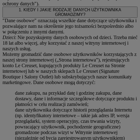
ochrony danych
").
1. KIEDY I JAKIE RODZAJE DANYCH UŻYTKOWNIKA
GROMADZIMY?
"Dane osobowe" oznaczają wszelkie dane dotyczące użytkownika i
pozwalające nam na określenie jego tożsamości bezpośrednio albo
w połączeniu z innymi danymi.
Dzieci
: Nie pozyskujemy danych osobowych od dzieci. Trzeba mieć
18 lat albo więcej, aby korzystać z naszej witryny internetowej i
naszych usług.
Możemy gromadzić dane osobowe użytkowników korzystających z
naszej strony internetowej („Strona internetowa”), rejestrujących
konto Le Creuset, kupujących produkty Le Creuset na Stronie
internetowej lub w naszych sklepach Le Creuset (Signature
Boutique i Salony Outlet) lub subskrybujących nasze komunikaty
marketingowe. Dane osobowe mogą dotyczyć:
dane zakupu, na przykład datę i godzinę zakupu, dane
dostawy, dane i informacje szczegółowe dotyczące produktu i
płatności w celu realizacji zamówień;
dane użytkownika dotyczące historii przeglądania Internetu
(np. identyfikatory internetowe – takie jak adres IP, wersja
przeglądarki, system operacyjny, czas trwania wizyty,
powracający użytkownik, pochodzenie geograficzne)
gromadzone podczas wizyt w Witrynie internetowej
(niezależnie od bycia zarejestrowanym użytkownikiem)