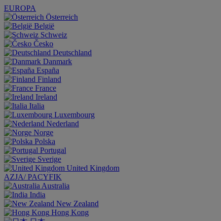
EUROPA
Österreich
België
Schweiz
Česko
Deutschland
Danmark
España
Finland
France
Ireland
Italia
Luxembourg
Nederland
Norge
Polska
Portugal
Sverige
United Kingdom
AZJA/ PACYFIK
Australia
India
New Zealand
Hong Kong