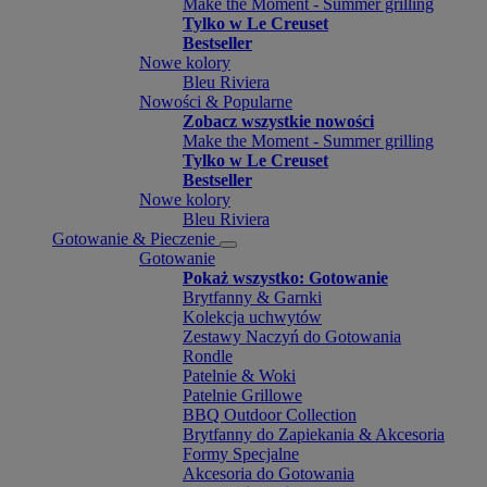
Make the Moment - Summer grilling
Tylko w Le Creuset
Bestseller
Nowe kolory
Bleu Riviera
Nowości & Popularne
Zobacz wszystkie nowości
Make the Moment - Summer grilling
Tylko w Le Creuset
Bestseller
Nowe kolory
Bleu Riviera
Gotowanie & Pieczenie
Gotowanie
Pokaż wszystko: Gotowanie
Brytfanny & Garnki
Kolekcja uchwytów
Zestawy Naczyń do Gotowania
Rondle
Patelnie & Woki
Patelnie Grillowe
BBQ Outdoor Collection
Brytfanny do Zapiekania & Akcesoria
Formy Specjalne
Akcesoria do Gotowania