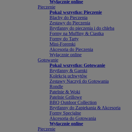
Wyłącznie online
Pieczenie
Pokaż wszystko: Pieczenie
Blachy do Pieczenia
Zestawy do Pieczenia
Brytfanny do pieczenia i do chleba
Formy na Muffiny & Ciastka
Formy do Tarty
Mini-Foremki
Akcesoria do Pieczenia
Wyłącznie online
Gotowanie
Pokaż wszystko: Gotowanie
Brytfanny & Garnki
Kolekcja uchwytów
Zestawy Naczyń do Gotowania
Rondle
Patelnie & Woki
Patelnie Grillowe
BBQ Outdoor Collection
Brytfanny do Zapiekania & Akcesoria
Formy Specjalne
Akcesoria do Gotowania
Wyłącznie online
Pieczenie