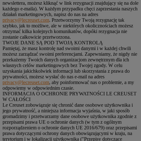
newslettera, możesz kliknąć w link rezygnacji znajdujący się na dole
każdego e-maila). W każdym przypadku chęci zaprzestania naszych
działań marketingowych, napisz do nas na adres
privacy@lecreuset.com
. Przetworzymy Twoją rezygnację tak
szybko, jak to możliwe, ale w niektórych okolicznościach możesz
otrzymać kilka kolejnych komunikatów, dopóki rezygnacja nie
zostanie całkowicie przetworzona.
TWOJE DANE SĄ POD TWOJĄ KONTROLĄ
Pamiętaj, że masz kontrolę nad swoimi danymi i w każdej chwili
możesz zarządzać swoimi preferencjami. Zapewniamy, że nigdy nie
przekażemy Twoich danych organizacjom zewnętrznym dla ich
własnych celów marketingowych bez Twojej zgody. W celu
uzyskania jakichkolwiek informacji lub skorzystania z prawa do
prywatności, możesz wysłać do nas e-mail na adres
privacy@lecreuset.com
, aby poinformować nas o problemie, a my
odpowiemy w odpowiednim czasie.
INFORMACJA O OCHRONIE PRYWATNOŚCI LE CREUSET
W CAŁOŚCI
Le Creuset zobowiązuje się chronić dane osobowe użytkownika i
jego prywatność, a niniejsza informacja wyjaśnia, w jaki sposób
gromadzimy i przetwarzamy dane osobowe użytkownika zgodnie z
przepisami prawa UE o ochronie danych (w tym z ogólnym
rozporządzeniem o ochronie danych UE 2016/679) oraz przepisami
prawa dotyczącymi ochrony danych obowiązującymi w kraju, na
terytorium i w lokalizacji użytkownika ("
Przepisy dotyczące