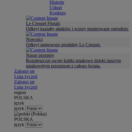
Historie
Usługi
Konkurs
Le Creuset Florals
Odkryj kształty płatków i wzory inspirowane ogrodem.
Nowości
Odkryj najnowsze produkty Le Creuset.
Nasze przepisy
Rozpieszczaj swoje kubki smakowe dzięki naszym
smakowitym przepisom z całego świata.
Zaloguj się
Lista życzeń
Zaloguj się
Lista życzeń
region
POLSKA
język
język
POLSKA
język