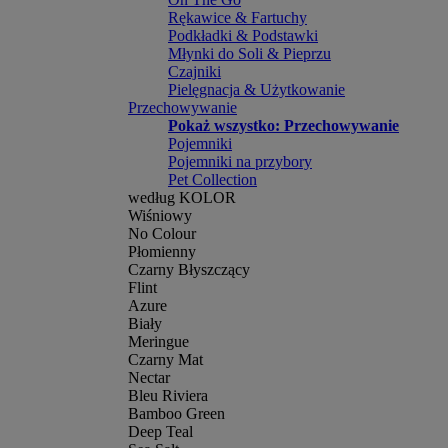
Rękawice & Fartuchy
Podkładki & Podstawki
Młynki do Soli & Pieprzu
Czajniki
Pielęgnacja & Użytkowanie
Przechowywanie
Pokaż wszystko: Przechowywanie
Pojemniki
Pojemniki na przybory
Pet Collection
według KOLOR
Wiśniowy
No Colour
Płomienny
Czarny Błyszczący
Flint
Azure
Biały
Meringue
Czarny Mat
Nectar
Bleu Riviera
Bamboo Green
Deep Teal