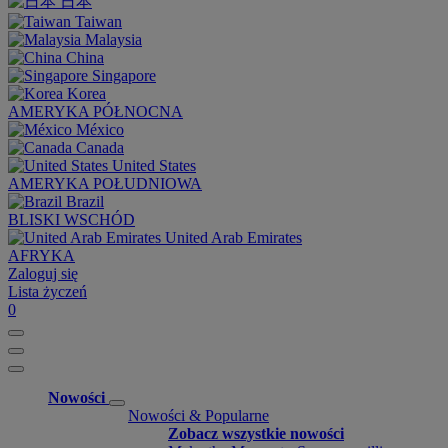
日本
Taiwan
Malaysia
China
Singapore
Korea
AMERYKA PÓŁNOCNA
México
Canada
United States
AMERYKA POŁUDNIOWA
Brazil
BLISKI WSCHÓD
United Arab Emirates
AFRYKA
Zaloguj się
Lista życzeń
0
Nowości
Nowości & Popularne
Zobacz wszystkie nowości