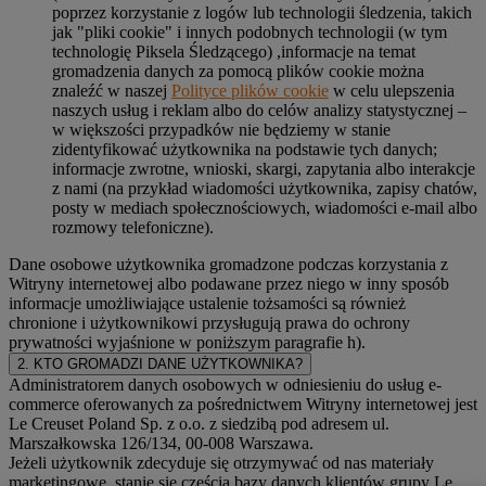
poprzez korzystanie z logów lub technologii śledzenia, takich
jak "pliki cookie" i innych podobnych technologii (w tym
technologię Piksela Śledzącego) ,informacje na temat
gromadzenia danych za pomocą plików cookie można
znaleźć w naszej
Polityce plików cookie
w celu ulepszenia
naszych usług i reklam albo do celów analizy statystycznej –
w większości przypadków nie będziemy w stanie
zidentyfikować użytkownika na podstawie tych danych;
informacje zwrotne, wnioski, skargi, zapytania albo interakcje
z nami (na przykład wiadomości użytkownika, zapisy chatów,
posty w mediach społecznościowych, wiadomości e-mail albo
rozmowy telefoniczne).
Dane osobowe użytkownika gromadzone podczas korzystania z
Witryny internetowej albo podawane przez niego w inny sposób
informacje umożliwiające ustalenie tożsamości są również
chronione i użytkownikowi przysługują prawa do ochrony
prywatności wyjaśnione w poniższym paragrafie h).
2. KTO GROMADZI DANE UŻYTKOWNIKA?
Administratorem danych osobowych w odniesieniu do usług e-
commerce oferowanych za pośrednictwem Witryny internetowej jest
Le Creuset Poland Sp. z o.o. z siedzibą pod adresem ul.
Marszałkowska 126/134, 00-008 Warszawa.
Jeżeli użytkownik zdecyduje się otrzymywać od nas materiały
marketingowe, stanie się częścią bazy danych klientów grupy Le