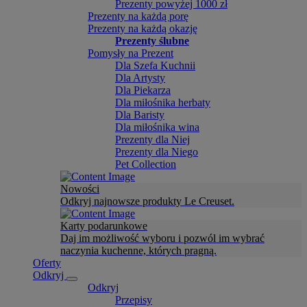
Prezenty powyżej 1000 zł
Prezenty na każdą porę
Prezenty na każdą okazję
Prezenty ślubne
Pomysły na Prezent
Dla Szefa Kuchnii
Dla Artysty
Dla Piekarza
Dla miłośnika herbaty
Dla Baristy
Dla miłośnika wina
Prezenty dla Niej
Prezenty dla Niego
Pet Collection
Nowości
Odkryj najnowsze produkty Le Creuset.
Karty podarunkowe
Daj im możliwość wyboru i pozwól im wybrać
naczynia kuchenne, których pragną.
Oferty
Odkryj
Odkryj
Przepisy