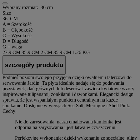
Wybrany rozmiar:
36 cm
Size
36 CM
A = Szerokość
B = Głębokość
C = Wysokość
D = Długość
G = waga
27.9 CM
35.9 CM
2 CM
35.9 CM
1.26 KG
szczegóły produktu
Podnieś poziom swojego przyjęcia dzięki owalnemu talerzowi do
serwowania Jardin. Ta płyta idealnie nadaje się do podawania
przystawek, dań głównych lub deserów i zawiera kwiatowe wzory
inspirowane tulipanami, żonkilami i dzwonkami. Elegancki design
sprawia, że jest wspaniałym punktem centralnym na każde
spotkanie. Dostępne w wersjach Sea Salt, Meringue i Shell Pink.
Cechy:
Nie do zarysowania: nasza emaliowana kamionka jest
odporna na zarysowania i jest łatwa w czyszczeniu.
Perfekcyjne wykonanie: dzięki wykonaniu ze specjalnej gliny