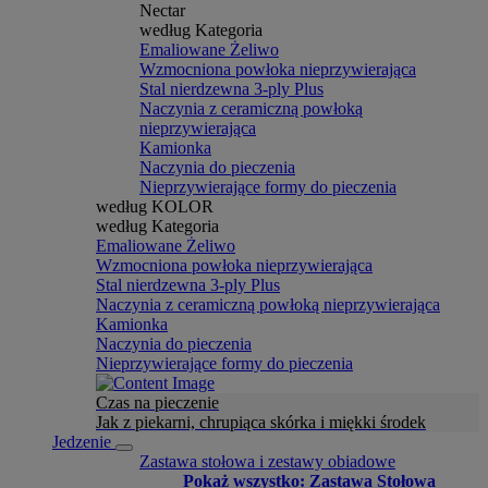
Nectar
według Kategoria
Emaliowane Żeliwo
Wzmocniona powłoka nieprzywierająca
Stal nierdzewna 3-ply Plus
Naczynia z ceramiczną powłoką
nieprzywierająca
Kamionka
Naczynia do pieczenia
Nieprzywierające formy do pieczenia
według KOLOR
według Kategoria
Emaliowane Żeliwo
Wzmocniona powłoka nieprzywierająca
Stal nierdzewna 3-ply Plus
Naczynia z ceramiczną powłoką nieprzywierająca
Kamionka
Naczynia do pieczenia
Nieprzywierające formy do pieczenia
Czas na pieczenie
Jak z piekarni, chrupiąca skórka i miękki środek
Jedzenie
Zastawa stołowa i zestawy obiadowe
Pokaż wszystko: Zastawa Stołowa