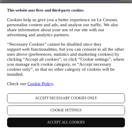
3-ply Prostokątna Brytfanna do Zapiekania Stal Nierdzewna
This website uses first- and third-party cookies
35 cm - 5.5L
1.259,00 zł
Cookies help us give you a better experience on Le Creuset,
personalise content and ads, and analyse our traffic. We also
share information about your use of our site with our
advertising and analytics partners.
3-ply Patelnia Sauté z Pokrywką Stal Nierdzewna Niepowlekana
“Necessary Cookies” cannot be disabled since they
24 cm - 2.9L
support web functionalities, but you can consent to all the other
1.019,00 zł
uses above (preferences, statistics and marketing cookies) by
clicking “Accept all cookies”, or click “Cookie settings”, where
you manage each cookie category, or “Accept necessary
cookies only”, so that no other category of cookies will be
installed.
3-ply Wok ze Szklaną Pokrywką Stal Nierdzewna Nieprzywierająca
Check our
Cookie Policy
.
30 cm - 4.3L
1.289,00 zł
ACCEPT NECESSARY COOKIES ONLY
Czym są naczynia kuchenne z ceramiczną
COOKIE SETTINGS
powłoką nieprzywierającą?
ACCEPT ALL COOKIES
Nasze naczynia kuchenne z ceramiczną powłoką nieprzywierającą