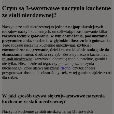
Czym są 3-warstwowe naczynia kuchenne
ze stali nierdzewnej?
Naczynia ze stali nierdzewnej to
jedne z najpopularniejszych
rodzajów naczyń kuchennych, umożliwiające zastosowanie kilku
różnych technik gotowania, w tym obsmażania, podsmażania,
przyrumieniania, smażenia w głębokim tłuszczu lub gotowania
.
Tego rodzaju naczynia kuchenne umożliwiają
szybkie i
równomierne nagrzewanie
, dzięki czemu
idealnie nadają się do
obsmażania mięsa, drobiu czy ryb
.
Zestawy naczyń kuchennych
ze stali nierdzewnej
zazwyczaj obejmują rondle, patelnie, garnki i
nie tylko. Niezależnie od tego, czy potrzebujesz naczynia
kuchennego, które ułatwi mieszanie
risotto
, czy też chcesz
przygotować doskonale obsmażony stek, w tej gamie znajdziesz coś
dla siebie.
W jaki sposób używa się trójwarstwowe naczynia
kuchenne ze stali nierdzewnej?
Naczynia kuchenne ze stali nierdzewnej
są [3]
niezwykle