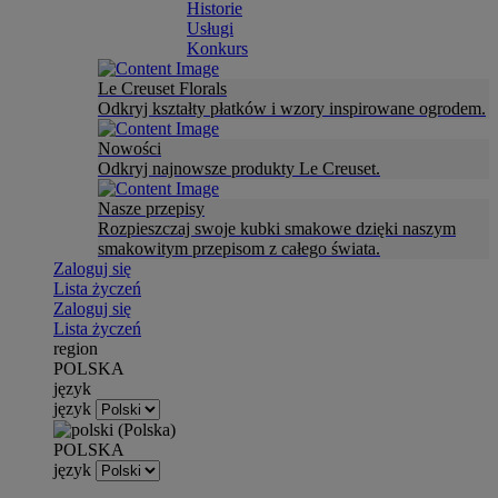
Historie
Usługi
Konkurs
Le Creuset Florals
Odkryj kształty płatków i wzory inspirowane ogrodem.
Nowości
Odkryj najnowsze produkty Le Creuset.
Nasze przepisy
Rozpieszczaj swoje kubki smakowe dzięki naszym
smakowitym przepisom z całego świata.
Zaloguj się
Lista życzeń
Zaloguj się
Lista życzeń
region
POLSKA
język
język
POLSKA
język