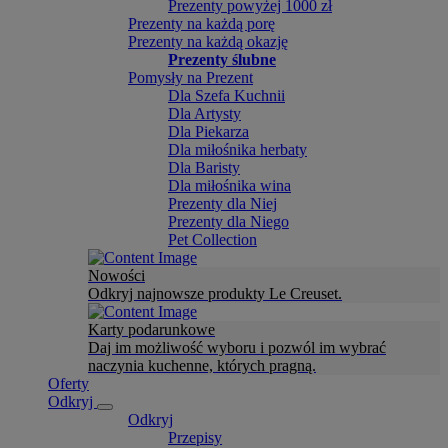
Prezenty powyżej 1000 zł
Prezenty na każdą porę
Prezenty na każdą okazję
Prezenty ślubne
Pomysły na Prezent
Dla Szefa Kuchnii
Dla Artysty
Dla Piekarza
Dla miłośnika herbaty
Dla Baristy
Dla miłośnika wina
Prezenty dla Niej
Prezenty dla Niego
Pet Collection
Nowości
Odkryj najnowsze produkty Le Creuset.
Karty podarunkowe
Daj im możliwość wyboru i pozwól im wybrać
naczynia kuchenne, których pragną.
Oferty
Odkryj
Odkryj
Przepisy