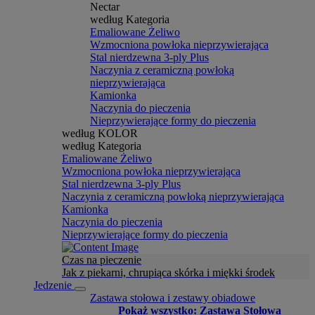
Nectar
według Kategoria
Emaliowane Żeliwo
Wzmocniona powłoka nieprzywierająca
Stal nierdzewna 3-ply Plus
Naczynia z ceramiczną powłoką
nieprzywierająca
Kamionka
Naczynia do pieczenia
Nieprzywierające formy do pieczenia
według KOLOR
według Kategoria
Emaliowane Żeliwo
Wzmocniona powłoka nieprzywierająca
Stal nierdzewna 3-ply Plus
Naczynia z ceramiczną powłoką nieprzywierająca
Kamionka
Naczynia do pieczenia
Nieprzywierające formy do pieczenia
Czas na pieczenie
Jak z piekarni, chrupiąca skórka i miękki środek
Jedzenie
Zastawa stołowa i zestawy obiadowe
Pokaż wszystko: Zastawa Stołowa