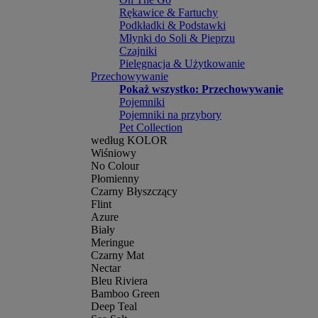
Rękawice & Fartuchy
Podkładki & Podstawki
Młynki do Soli & Pieprzu
Czajniki
Pielęgnacja & Użytkowanie
Przechowywanie
Pokaż wszystko: Przechowywanie
Pojemniki
Pojemniki na przybory
Pet Collection
według KOLOR
Wiśniowy
No Colour
Płomienny
Czarny Błyszczący
Flint
Azure
Biały
Meringue
Czarny Mat
Nectar
Bleu Riviera
Bamboo Green
Deep Teal