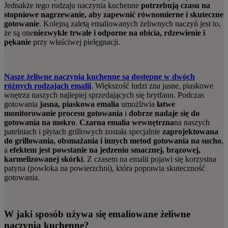
Jednakże tego rodzaju naczynia kuchenne
potrzebują czasu na
stopniowe nagrzewanie, aby zapewnić równomierne i skuteczne
gotowanie
. Kolejną zaletą emaliowanych żeliwnych naczyń jest to,
że są one
niezwykle trwałe i odporne na obicia, rdzewienie i
pękanie
przy właściwej pielęgnacji.
Nasze żeliwne naczynia kuchenne są dostępne w dwóch
różnych rodzajach emalii
. Większość ludzi zna jasne, piaskowe
wnętrza naszych najlepiej sprzedających się brytfann. Podczas
gotowania
jasna, piaskowa emalia
umożliwia
łatwe
monitorowanie procesu gotowania
i
dobrze nadaje się do
gotowania na mokro
.
Czarna emalia wewnętrzna
na naszych
patelniach i płytach grillowych została specjalnie
zaprojektowana
do grillowania, obsmażania i innych metod gotowania na sucho
,
a
efektem jest powstanie na jedzeniu smacznej, brązowej,
karmelizowanej skórki
. Z czasem na emalii pojawi się korzystna
patyna (powłoka na powierzchni), która poprawia skuteczność
gotowania.
W jaki sposób używa się emaliowane żeliwne
naczynia kuchenne?