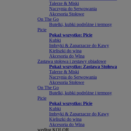
Talerze & Miski
Naczynia do Serwowania
Akcesoria Stołowe
On The Go
Butelki, kubki podróżne i termosy
Picie
Pokaż wszystko: Picie
Kubki
Imbryki & Zaparzacze do Kawy
Kieliszki do wina
Akcesoria do Wina
Zastawa stołowa i zestawy obiadowe
Pokaż wszystko: Zastawa Stołowa
Talerze & Miski
Naczynia do Serwowania
Akcesoria Stołowe
On The Go
Butelki, kubki podróżne i termosy
Picie
Pokaż wszystko: Picie
Kubki
Imbryki & Zaparzacze do Kawy
Kieliszki do wina
Akcesoria do Wina
według KOLOR