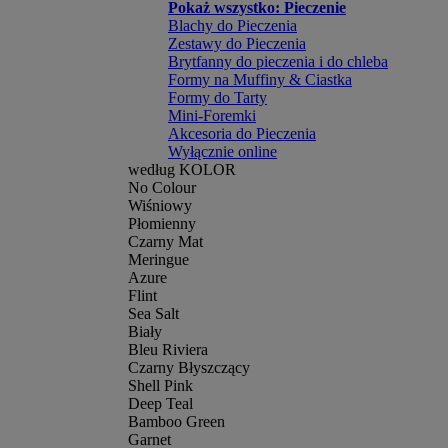
Pokaż wszystko: Pieczenie
Blachy do Pieczenia
Zestawy do Pieczenia
Brytfanny do pieczenia i do chleba
Formy na Muffiny & Ciastka
Formy do Tarty
Mini-Foremki
Akcesoria do Pieczenia
Wyłącznie online
według KOLOR
No Colour
Wiśniowy
Płomienny
Czarny Mat
Meringue
Azure
Flint
Sea Salt
Biały
Bleu Riviera
Czarny Błyszczący
Shell Pink
Deep Teal
Bamboo Green
Garnet