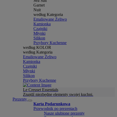
Sea Salt
Garnet
Nuit
według Kategoria
Emaliowane Żeliwo
Kamionka
Czajniki
Młynki
Silikon
Przybory Kuchenne
według KOLOR
według Kategoria
Emaliowane Żeliwo
Kamionka
Czajniki
Młynki
Silikon
Przybory Kuchenne
Le Creuset Essentials
Znajdź niezbędne elementy swojej kuchni.
Prezenty
Karta Podarunkowa
Przewodnik po prezentach
Nasze ulubione prezenty