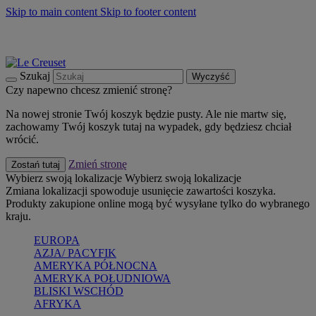
Skip to main content
Skip to footer content
Summer must-haves
Kup Teraz
Bezpłatna dostawa naczyń
Dostawa w ciągu 2-3 dni roboczych
Szukaj
Wyczyść
Czy napewno chcesz zmienić stronę?
Na nowej stronie Twój koszyk będzie pusty. Ale nie martw się,
zachowamy Twój koszyk tutaj na wypadek, gdy będziesz chciał
wrócić.
Zmień stronę
Zostań tutaj
Wybierz swoją lokalizacje
Wybierz swoją lokalizacje
Zmiana lokalizacji spowoduje usunięcie zawartości koszyka.
Produkty zakupione online mogą być wysyłane tylko do wybranego
kraju.
EUROPA
AZJA/ PACYFIK
AMERYKA PÓŁNOCNA
AMERYKA POŁUDNIOWA
BLISKI WSCHÓD
AFRYKA