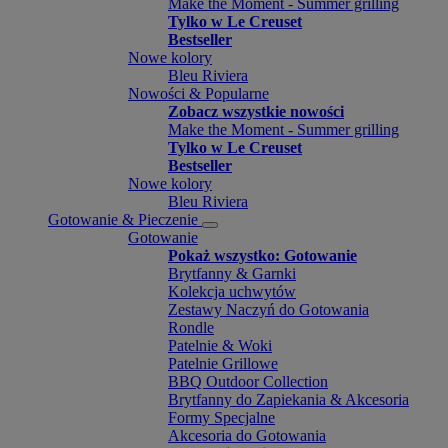
Make the Moment - Summer grilling
Tylko w Le Creuset
Bestseller
Nowe kolory
Bleu Riviera
Nowości & Popularne
Zobacz wszystkie nowości
Make the Moment - Summer grilling
Tylko w Le Creuset
Bestseller
Nowe kolory
Bleu Riviera
Gotowanie & Pieczenie
Gotowanie
Pokaż wszystko: Gotowanie
Brytfanny & Garnki
Kolekcja uchwytów
Zestawy Naczyń do Gotowania
Rondle
Patelnie & Woki
Patelnie Grillowe
BBQ Outdoor Collection
Brytfanny do Zapiekania & Akcesoria
Formy Specjalne
Akcesoria do Gotowania