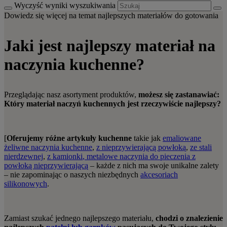
Wyczyść wyniki wyszukiwania
Dowiedz się więcej na temat najlepszych materiałów do gotowania
Jaki jest najlepszy materiał na
naczynia kuchenne?
Przeglądając nasz asortyment produktów,
możesz się zastanawiać:
Który materiał naczyń kuchennych jest rzeczywiście najlepszy?
[
Oferujemy
różne artykuły kuchenne
takie jak
emaliowane
żeliwne naczynia kuchenne
,
z nieprzywierającą powłoką
,
ze stali
nierdzewnej
,
z kamionki
,
metalowe naczynia do pieczenia z
powłoką nieprzywierającą
– każde z nich ma swoje unikalne zalety
– nie zapominając o naszych niezbędnych
akcesoriach
silikonowych
.
Zamiast szukać jednego najlepszego materiału,
chodzi o znalezienie