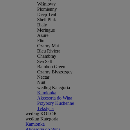
Wiśniowy
Płomienny
Deep Teal
Shell Pink
Biały
Meringue
Azure
Flint
Czarny Mat
Bleu Riviera
Chambray
Sea Salt
Bamboo Green
Czarny Błyszczący
Nectar
Nuit
według Kategoria
Kamionka
Akcesoria do Wina
Przybory Kuchenne
Tekstylia
według KOLOR
według Kategoria
Kamionka
Akcesoria do Wina