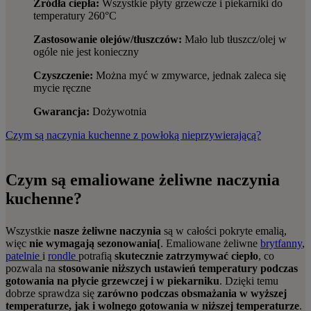
Źródła ciepła:
Wszystkie płyty grzewcze i piekarniki do
temperatury 260°C
Zastosowanie olejów/tłuszczów:
Mało lub tłuszcz/olej w
ogóle nie jest konieczny
Czyszczenie:
Można myć w zmywarce, jednak zaleca się
mycie ręczne
Gwarancja:
Dożywotnia
Czym są naczynia kuchenne z powłoką nieprzywierającą?
Czym są emaliowane żeliwne naczynia
kuchenne?
Wszystkie
nasze żeliwne naczynia
są w całości pokryte emalią,
więc
nie wymagają sezonowania[
. Emaliowane żeliwne
brytfanny
,
patelnie
i
rondle
potrafią
skutecznie zatrzymywać ciepło
, co
pozwala na
stosowanie niższych ustawień temperatury podczas
gotowania na płycie grzewczej i w piekarniku
. Dzięki temu
dobrze sprawdza się
zarówno podczas obsmażania w wyższej
temperaturze, jak i wolnego gotowania w niższej temperaturze
.