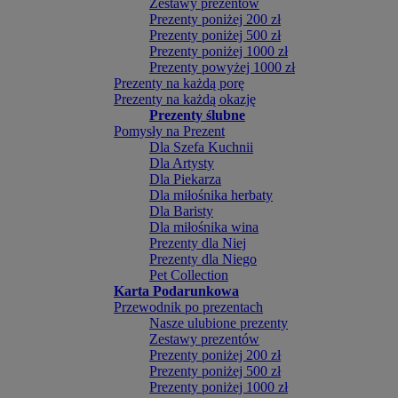
Zestawy prezentów
Prezenty poniżej 200 zł
Prezenty poniżej 500 zł
Prezenty poniżej 1000 zł
Prezenty powyżej 1000 zł
Prezenty na każdą porę
Prezenty na każdą okazję
Prezenty ślubne
Pomysły na Prezent
Dla Szefa Kuchnii
Dla Artysty
Dla Piekarza
Dla miłośnika herbaty
Dla Baristy
Dla miłośnika wina
Prezenty dla Niej
Prezenty dla Niego
Pet Collection
Karta Podarunkowa
Przewodnik po prezentach
Nasze ulubione prezenty
Zestawy prezentów
Prezenty poniżej 200 zł
Prezenty poniżej 500 zł
Prezenty poniżej 1000 zł