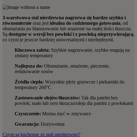
3-warstwowa stal nierdzewna nagrzewa się bardzo szybko i
równomiernie
oraz jest
idealna do codziennego gotowania
, od
obsmażania po blanszowanie lub smażenie na małej ilości tłuszczu.
Są
dostępne w wersji bez powłoki i z powłoką nieprzywierającą
,
co czyni je jeszcze bardziej uniwersalnymi i niezbędnymi.
Kluczowa zaleta:
Szybkie nagrzewanie, szybko reagują na
zmiany temperatury
Najlepsza do:
Obsmażanie, smażenie, pieczenie,
redukowanie sosów
Źródła ciepła:
Wszystkie płyty grzewcze i piekarniki do
temperatury 260°C
Zastosowanie olejów/tłuszczów:
Tak dla patelni bez
powłok; mało lub zero tłuszczu/oleju dla patelni z powłokami
Czyszczenie:
Można myć w zmywarce
Gwarancja:
Dożywotnia
Czym są kuchenne ze stali nierdzewnej?