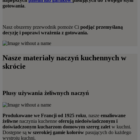
najlepszych
patelni lub garnków
pasujących do Twojego stylu
gotowania
.
Nasz obszerny przewodnik pomoże Ci
podjąć przemyślaną
decyzję i poprawi wrażenia z gotowania.
Nasze materiały naczyń kuchennych w
skrócie
Plusy używania żeliwnych naczyń
Produkowane we Francji od 1925 roku
, nasze
emaliowane
żeliwne
naczynia kuchenne
oferują niedoświadczonym i
doświadczonym kucharzom domowym szereg zalet
w kuchni.
Dostępne są
w szerokiej gamie kolorów
pasujących do każdego
wystroju kuchni.