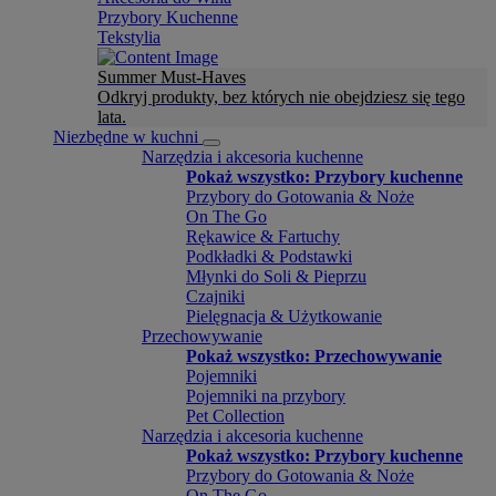
Przybory Kuchenne
Tekstylia
Summer Must-Haves
Odkryj produkty, bez których nie obejdziesz się tego
lata.
Niezbędne w kuchni
Narzędzia i akcesoria kuchenne
Pokaż wszystko: Przybory kuchenne
Przybory do Gotowania & Noże
On The Go
Rękawice & Fartuchy
Podkładki & Podstawki
Młynki do Soli & Pieprzu
Czajniki
Pielęgnacja & Użytkowanie
Przechowywanie
Pokaż wszystko: Przechowywanie
Pojemniki
Pojemniki na przybory
Pet Collection
Narzędzia i akcesoria kuchenne
Pokaż wszystko: Przybory kuchenne
Przybory do Gotowania & Noże
On The Go