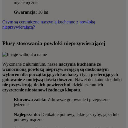
mycie ręczne
Gwarancja:
10 lat
Czym są ceramiczne naczynia kuchenne z powłoką
nieprzywierającą?
Plusy stosowania powłoki nieprzywierającej
Wykonane z aluminium, nasze
naczynia kuchenne ze
wzmocnioną powłoką nieprzywierającą są
doskonałym
wyborem dla początkujących kucharzy
i tych
preferujących
gotowanie z mniejszą ilością tłuszczu
. Nawet delikatne składniki
nie przywierają do ich powierzchni
, dzięki czemu
ich
czyszczenie nie stanowi żadnego kłopotu
.
Kluczowa zaleta:
Zdrowsze gotowanie i przepyszne
jedzenie
Najlepsza do:
Delikatne potrawy, takie jak ryby, jajka lub
potrawy mączne