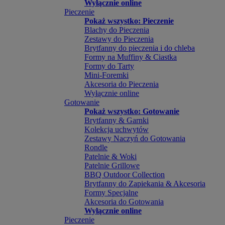
Wyłącznie online
Pieczenie
Pokaż wszystko: Pieczenie
Blachy do Pieczenia
Zestawy do Pieczenia
Brytfanny do pieczenia i do chleba
Formy na Muffiny & Ciastka
Formy do Tarty
Mini-Foremki
Akcesoria do Pieczenia
Wyłącznie online
Gotowanie
Pokaż wszystko: Gotowanie
Brytfanny & Garnki
Kolekcja uchwytów
Zestawy Naczyń do Gotowania
Rondle
Patelnie & Woki
Patelnie Grillowe
BBQ Outdoor Collection
Brytfanny do Zapiekania & Akcesoria
Formy Specjalne
Akcesoria do Gotowania
Wyłącznie online
Pieczenie