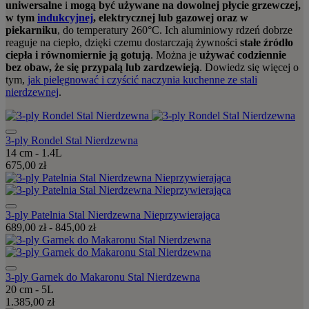
uniwersalne
i
mogą być używane na dowolnej płycie grzewczej,
w tym
indukcyjnej
, elektrycznej lub gazowej oraz w
piekarniku
, do temperatury 260°C. Ich aluminiowy rdzeń dobrze
reaguje na ciepło, dzięki czemu dostarczają żywności
stałe źródło
ciepła i równomiernie ją gotują
. Można je
używać codziennie
bez obaw, że się przypalą lub zardzewieją
. Dowiedz się więcej o
tym,
jak pielęgnować i czyścić naczynia kuchenne ze stali
nierdzewnej
.
3-ply Rondel Stal Nierdzewna
14 cm - 1.4L
675,00 zł
3-ply Patelnia Stal Nierdzewna Nieprzywierająca
689,00 zł
-
845,00 zł
3-ply Garnek do Makaronu Stal Nierdzewna
20 cm - 5L
1.385,00 zł