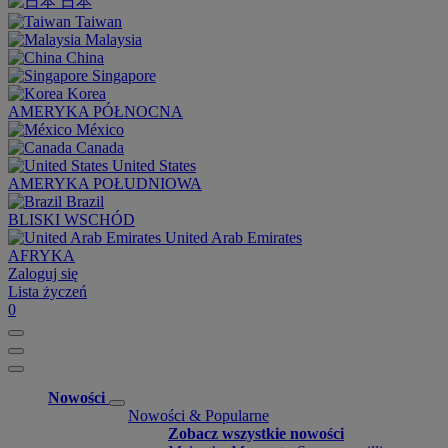
日本
Taiwan
Malaysia
China
Singapore
Korea
AMERYKA PÓŁNOCNA
México
Canada
United States
AMERYKA POŁUDNIOWA
Brazil
BLISKI WSCHÓD
United Arab Emirates
AFRYKA
Zaloguj się
Lista życzeń
0
Nowości
Nowości & Popularne
Zobacz wszystkie nowości