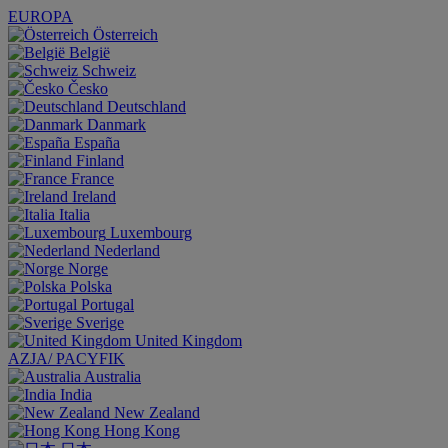
EUROPA
Österreich
België
Schweiz
Česko
Deutschland
Danmark
España
Finland
France
Ireland
Italia
Luxembourg
Nederland
Norge
Polska
Portugal
Sverige
United Kingdom
AZJA/ PACYFIK
Australia
India
New Zealand
Hong Kong