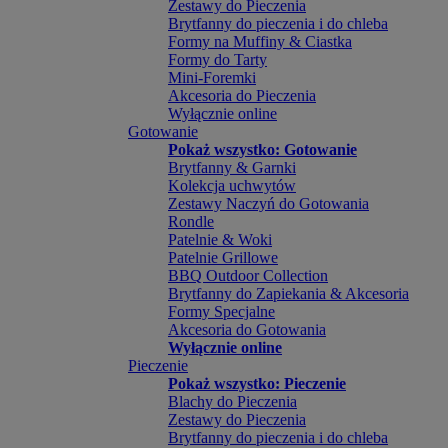
Zestawy do Pieczenia
Brytfanny do pieczenia i do chleba
Formy na Muffiny & Ciastka
Formy do Tarty
Mini-Foremki
Akcesoria do Pieczenia
Wyłącznie online
Gotowanie
Pokaż wszystko: Gotowanie
Brytfanny & Garnki
Kolekcja uchwytów
Zestawy Naczyń do Gotowania
Rondle
Patelnie & Woki
Patelnie Grillowe
BBQ Outdoor Collection
Brytfanny do Zapiekania & Akcesoria
Formy Specjalne
Akcesoria do Gotowania
Wyłącznie online
Pieczenie
Pokaż wszystko: Pieczenie
Blachy do Pieczenia
Zestawy do Pieczenia
Brytfanny do pieczenia i do chleba