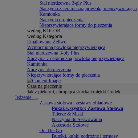
Stal nierdzewna 3-ply Plus
Naczynia z ceramiczną powłoką nieprzywierająca
Kamionka
Naczynia do pieczenia
Nieprzywierające formy do pieczenia
według KOLOR
według Kategoria
Emaliowane Żeliwo
Wzmocniona powłoka nieprzywierająca
Stal nierdzewna 3-ply Plus
Naczynia z ceramiczną powłoką nieprzywierająca
Kamionka
Naczynia do pieczenia
Nieprzywierające formy do pieczenia
Czas na pieczenie
Jak z piekarni, chrupiąca skórka i miękki środek
Jedzenie
Zastawa stołowa i zestawy obiadowe
Pokaż wszystko: Zastawa Stołowa
Talerze & Miski
Naczynia do Serwowania
Akcesoria Stołowe
On The Go
Butelki, kubki podróżne i termosy