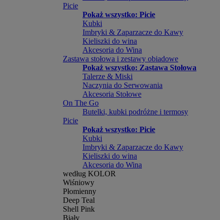
Picie
Pokaż wszystko: Picie
Kubki
Imbryki & Zaparzacze do Kawy
Kieliszki do wina
Akcesoria do Wina
Zastawa stołowa i zestawy obiadowe
Pokaż wszystko: Zastawa Stołowa
Talerze & Miski
Naczynia do Serwowania
Akcesoria Stołowe
On The Go
Butelki, kubki podróżne i termosy
Picie
Pokaż wszystko: Picie
Kubki
Imbryki & Zaparzacze do Kawy
Kieliszki do wina
Akcesoria do Wina
według KOLOR
Wiśniowy
Płomienny
Deep Teal
Shell Pink
Biały