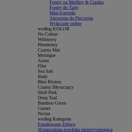
Formy na Muffiny & Ciastka
Formy do Tarty
Mini-Foremki
Akcesoria do Pieczenia
Wyłącznie online
według KOLOR
No Colour
Wiśniowy
Płomienny
Czarny Mat
Meringue
Azure
Flint
Sea Salt
Biały
Bleu Riviera
Czarny Błyszczący
Shell Pink
Deep Teal
Bamboo Green
Garnet
Nectar
według Kategoria
Emaliowane Żeliwo
Wzmocniona powłoka nieprzywierająca