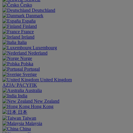
Česko
Deutschland
Danmark
España
Finland
France
Ireland
Italia
Luxembourg
Nederland
Norge
Polska
Portugal
Sverige
United Kingdom
AZJA/ PACYFIK
Australia
India
New Zealand
Hong Kong
日本
Taiwan
Malaysia
China