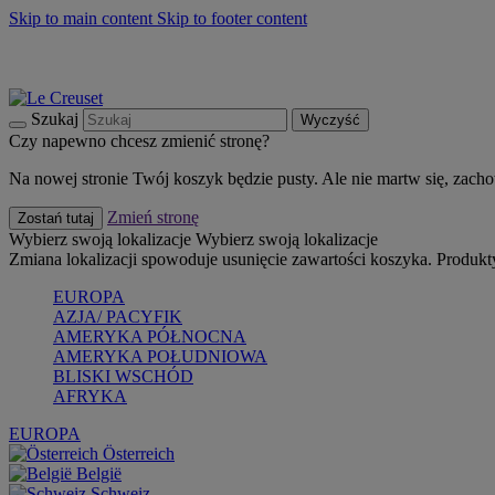
Skip to main content
Skip to footer content
Summer must-haves
Kup Teraz
Bezpłatna dostawa naczyń
Dostawa w ciągu 2-3 dni roboczych
Szukaj
Wyczyść
Czy napewno chcesz zmienić stronę?
Na nowej stronie Twój koszyk będzie pusty. Ale nie martw się, zach
Zmień stronę
Zostań tutaj
Wybierz swoją lokalizacje
Wybierz swoją lokalizacje
Zmiana lokalizacji spowoduje usunięcie zawartości koszyka. Produk
EUROPA
AZJA/ PACYFIK
AMERYKA PÓŁNOCNA
AMERYKA POŁUDNIOWA
BLISKI WSCHÓD
AFRYKA
EUROPA
Österreich
België
Schweiz