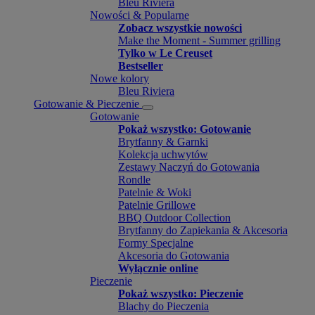
Bleu Riviera
Nowości & Popularne
Zobacz wszystkie nowości
Make the Moment - Summer grilling
Tylko w Le Creuset
Bestseller
Nowe kolory
Bleu Riviera
Gotowanie & Pieczenie
Gotowanie
Pokaż wszystko: Gotowanie
Brytfanny & Garnki
Kolekcja uchwytów
Zestawy Naczyń do Gotowania
Rondle
Patelnie & Woki
Patelnie Grillowe
BBQ Outdoor Collection
Brytfanny do Zapiekania & Akcesoria
Formy Specjalne
Akcesoria do Gotowania
Wyłącznie online
Pieczenie
Pokaż wszystko: Pieczenie
Blachy do Pieczenia