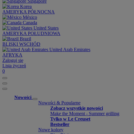
Singapore
Korea
AMERYKA PÓŁNOCNA
México
Canada
United States
AMERYKA POŁUDNIOWA
Brazil
BLISKI WSCHÓD
United Arab Emirates
AFRYKA
Zaloguj się
Lista życzeń
0
Nowości
Nowości & Popularne
Zobacz wszystkie nowości
Make the Moment - Summer grilling
Tylko w Le Creuset
Bestseller
Nowe kolory