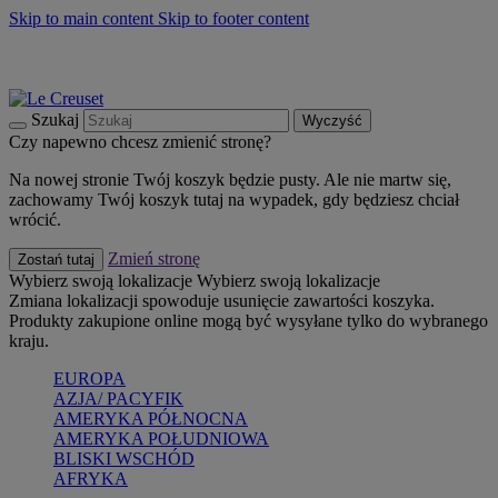
Skip to main content
Skip to footer content
Summer must-haves
Kup Teraz
Bezpłatna dostawa naczyń
Dostawa w ciągu 2-3 dni roboczych
Szukaj
Wyczyść
Czy napewno chcesz zmienić stronę?
Na nowej stronie Twój koszyk będzie pusty. Ale nie martw się,
zachowamy Twój koszyk tutaj na wypadek, gdy będziesz chciał
wrócić.
Zmień stronę
Zostań tutaj
Wybierz swoją lokalizacje
Wybierz swoją lokalizacje
Zmiana lokalizacji spowoduje usunięcie zawartości koszyka.
Produkty zakupione online mogą być wysyłane tylko do wybranego
kraju.
EUROPA
AZJA/ PACYFIK
AMERYKA PÓŁNOCNA
AMERYKA POŁUDNIOWA
BLISKI WSCHÓD
AFRYKA