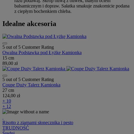
razu podawaj. Skrop oliwą z oliwek, białym octem
balsamicznym i dopraw. Sałatka smakuje znakomicie podana
z ciepłym bochenkiem chleba.
Idealne akcesoria
5 out of 5 Customer Rating
Owalna Podstawka pod Łyżkę Kamionka
15 cm
89,00 zł
5 out of 5 Customer Rating
Coupe Duży Talerz Kamionka
27 cm
124,00 zł
+ 10
+ 12
Risotto z ziarnami słonecznika i pesto
TRUDNOŚĆ
Średni