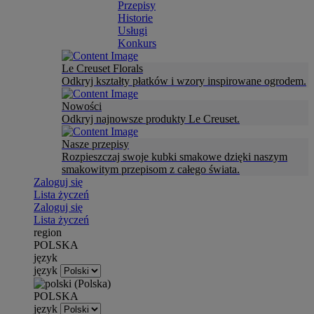
Przepisy
Historie
Usługi
Konkurs
Le Creuset Florals
Odkryj kształty płatków i wzory inspirowane ogrodem.
Nowości
Odkryj najnowsze produkty Le Creuset.
Nasze przepisy
Rozpieszczaj swoje kubki smakowe dzięki naszym
smakowitym przepisom z całego świata.
Zaloguj się
Lista życzeń
Zaloguj się
Lista życzeń
region
POLSKA
język
język
POLSKA
język