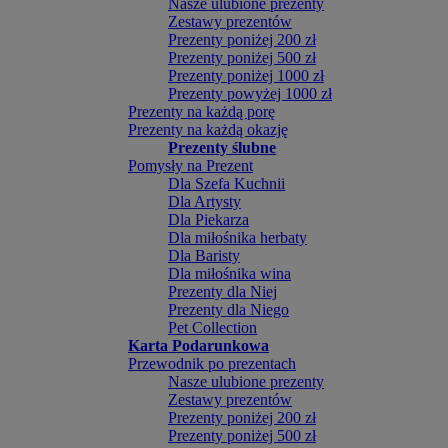
Nasze ulubione prezenty
Zestawy prezentów
Prezenty poniżej 200 zł
Prezenty poniżej 500 zł
Prezenty poniżej 1000 zł
Prezenty powyżej 1000 zł
Prezenty na każdą porę
Prezenty na każdą okazję
Prezenty ślubne
Pomysły na Prezent
Dla Szefa Kuchnii
Dla Artysty
Dla Piekarza
Dla miłośnika herbaty
Dla Baristy
Dla miłośnika wina
Prezenty dla Niej
Prezenty dla Niego
Pet Collection
Karta Podarunkowa
Przewodnik po prezentach
Nasze ulubione prezenty
Zestawy prezentów
Prezenty poniżej 200 zł
Prezenty poniżej 500 zł