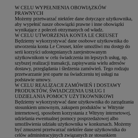
W CELU WYPEŁNIENIA OBOWIĄZKÓW
PRAWNYCH
Możemy przetwarzać niektóre dane dotyczące użytkownika,
aby wypełnić nasze obowiązki prawne i inne obowiązki
wynikające z poleceń otrzymanych od władz.
W CELU UTWORZENIA KONTA LE CREUSET
Będziemy wykorzystywać dane osobowe użytkownika do
utworzenia konta Le Creuset, które umożliwi mu dostęp do
serii korzyści udostępnianych zarejestrowanym
użytkownikom w celu świadczenia im lepszych usług, np.
szybszej realizacji transakcji, zapisywania wielu adresów
dostawy, przeglądania i śledzenia zamówień. Tego rodzaju
przetwarzanie jest oparte na świadczeniu tej usługi na
podstawie umowy.
W CELU REALIZACJI ZAMÓWIEŃ I DOSTAWY
PRODUKTÓW, ŚWIADCZENIA USŁUG I
UDZIELANIA POMOCY UŻYTKOWNIKOWI
Będziemy wykorzystywać dane użytkownika do zarządzania
stosunkiem umownym, zakupem produktów w Witrynie
internetowej, sposobem korzystania z Witryny internetowej,
udzielania ewentualnej pomocy posprzedażowej albo
umożliwienia udziału użytkownika w konkursach. Możemy
być zmuszeni przetwarzać niektóre dane użytkownika do
celów administracyjnych związanych ze stosunkiem