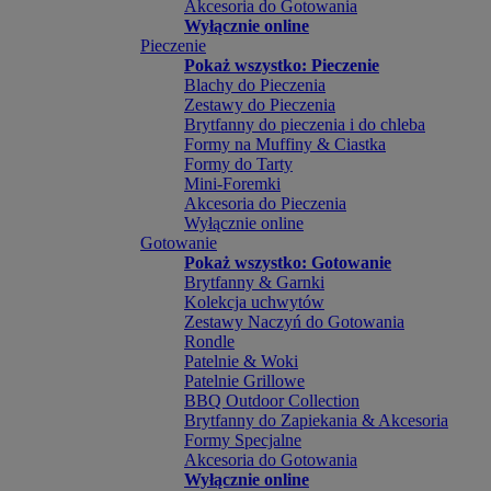
Akcesoria do Gotowania
Wyłącznie online
Pieczenie
Pokaż wszystko: Pieczenie
Blachy do Pieczenia
Zestawy do Pieczenia
Brytfanny do pieczenia i do chleba
Formy na Muffiny & Ciastka
Formy do Tarty
Mini-Foremki
Akcesoria do Pieczenia
Wyłącznie online
Gotowanie
Pokaż wszystko: Gotowanie
Brytfanny & Garnki
Kolekcja uchwytów
Zestawy Naczyń do Gotowania
Rondle
Patelnie & Woki
Patelnie Grillowe
BBQ Outdoor Collection
Brytfanny do Zapiekania & Akcesoria
Formy Specjalne
Akcesoria do Gotowania
Wyłącznie online