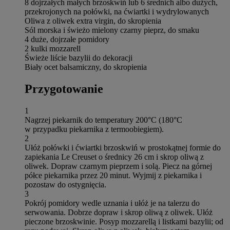
8 dojrzałych małych brzoskwiń lub 6 średnich albo dużych,
przekrojonych na połówki, na ćwiartki i wydrylowanych
Oliwa z oliwek extra virgin, do skropienia
Sól morska i świeżo mielony czarny pieprz, do smaku
4 duże, dojrzałe pomidory
2 kulki mozzarell
Świeże liście bazylii do dekoracji
Biały ocet balsamiczny, do skropienia
Przygotowanie
1
Nagrzej piekarnik do temperatury 200°C (180°C
w przypadku piekarnika z termoobiegiem).
2
Ułóż połówki i ćwiartki brzoskwiń w prostokątnej formie do
zapiekania Le Creuset o średnicy 26 cm i skrop oliwą z
oliwek. Dopraw czarnym pieprzem i solą. Piecz na górnej
półce piekarnika przez 20 minut. Wyjmij z piekarnika i
pozostaw do ostygnięcia.
3
Pokrój pomidory wedle uznania i ułóż je na talerzu do
serwowania. Dobrze dopraw i skrop oliwą z oliwek. Ułóż
pieczone brzoskwinie. Posyp mozzarellą i listkami bazylii; od