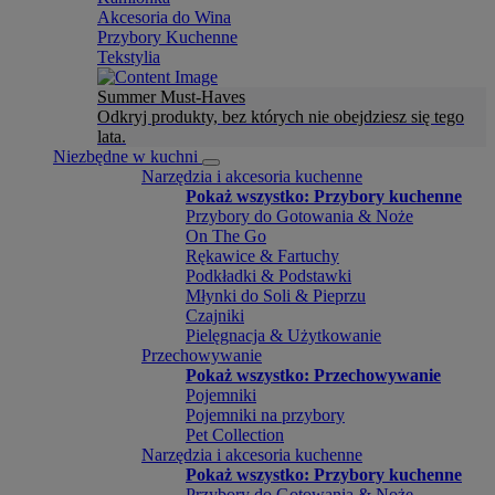
Akcesoria do Wina
Przybory Kuchenne
Tekstylia
Summer Must-Haves
Odkryj produkty, bez których nie obejdziesz się tego
lata.
Niezbędne w kuchni
Narzędzia i akcesoria kuchenne
Pokaż wszystko: Przybory kuchenne
Przybory do Gotowania & Noże
On The Go
Rękawice & Fartuchy
Podkładki & Podstawki
Młynki do Soli & Pieprzu
Czajniki
Pielęgnacja & Użytkowanie
Przechowywanie
Pokaż wszystko: Przechowywanie
Pojemniki
Pojemniki na przybory
Pet Collection
Narzędzia i akcesoria kuchenne
Pokaż wszystko: Przybory kuchenne
Przybory do Gotowania & Noże