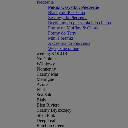
Pieczenie
Pokaż wszystko: Pieczenie
Blachy do Pieczenia
Zestawy do Pieczenia
Brytfanny do pieczenia i do chleba
Formy na Muffiny & Ciastka
Formy do Tarty
Mini-Foremki
Akcesoria do Pieczenia
Wyłącznie online
według KOLOR
No Colour
Wiśniowy
Płomienny
Czarny Mat
Meringue
Azure
Flint
Sea Salt
Biały
Bleu Riviera
Czarny Błyszczący
Shell Pink
Deep Teal
Bamboo Green