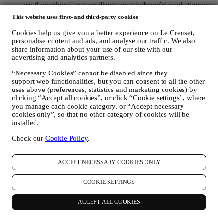
użytkownikowi spersonalizowane wiadomości marketingowe
oraz aktualności dotyczące inicjatyw Le Creuset w lokalnych
This website uses first- and third-party cookies
oddziałach, lokalnych jednostek stowarzyszonych oraz
partnerów. Będziemy kontaktować się z użytkownikiem
Cookies help us give you a better experience on Le Creuset,
głównie pocztą elektroniczną albo za pośrednictwem mediów
personalise content and ads, and analyse our traffic. We also
społecznościowych, jak również korzystając z metod
share information about your use of our site with our
advertising and analytics partners.
automatycznych. Tego rodzaju komunikaty będą dotyczyły
produktów Le Creuset albo otwarcia nowych sklepów,
“Necessary Cookies” cannot be disabled since they
ekskluzywnych wydarzeń, konkursów, ankiet, prezentacji
support web functionalities, but you can consent to all the other
zorganizowanych przez Le Creuset, którymi użytkownik
uses above (preferences, statistics and marketing cookies) by
może być zainteresowany, albo ofert specjalnych, które mogą
clicking “Accept all cookies”, or click “Cookie settings”, where
się mu spodobać, również na podstawie pewnych informacji
you manage each cookie category, or “Accept necessary
szczegółowych, które posiadamy o użytkowniku, takich jak
cookies only”, so that no other category of cookies will be
lokalizacja albo historia zakupów. Będziemy przetwarzać
installed.
dane użytkownika, aby lepiej zrozumieć jego
zainteresowania. Umożliwia to nam personalizację
Check our
Cookie Policy
.
wiadomości kierowanych do użytkownika tak, aby były
bardziej adekwatne i interesujące. Nie przewiduje się żadnych
ACCEPT NECESSARY COOKIES ONLY
innych skutków. Gromadzimy również dane statystyczne
dotyczące otwierania wiadomości e-mail i kliknięć,
korzystając ze stosowanych w branży standardowych
COOKIE SETTINGS
technologii (w tym technologię Piksela Śledzącego)
ułatwiających monitorowanie naszego newslettera Tego
ACCEPT ALL COOKIES
rodzaju przetwarzanie odbywa się na podstawie zgody
użytkownika. Z opcji wyrażenia zgody można skorzystać w