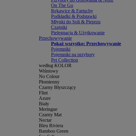
On The Go
Rękawice & Fartuchy
Podkładki & Podstawki
Młynki do Soli & Pieprzu
Czajniki
Pielęgnacja & Użytkowanie
Przechowywanie
Pokaż wszystko: Przechowywanie
Pojemniki
Pojemniki na przybory
Pet Collection
według KOLOR
Wiśniowy
No Colour
Płomienny
Czarny Błyszczący
Flint
Azure
Biały
Meringue
Czarny Mat
Nectar
Bleu Riviera
Bamboo Green