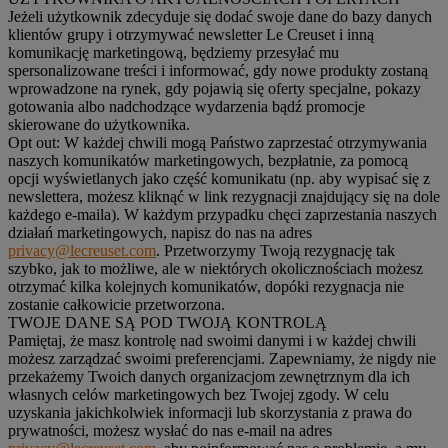
Jeżeli użytkownik zdecyduje się dodać swoje dane do bazy danych
klientów grupy i otrzymywać newsletter Le Creuset i inną
komunikację marketingową, będziemy przesyłać mu
spersonalizowane treści i informować, gdy nowe produkty zostaną
wprowadzone na rynek, gdy pojawią się oferty specjalne, pokazy
gotowania albo nadchodzące wydarzenia bądź promocje
skierowane do użytkownika.
Opt out:
W każdej chwili mogą Państwo zaprzestać otrzymywania
naszych komunikatów marketingowych, bezpłatnie, za pomocą
opcji wyświetlanych jako część komunikatu (np. aby wypisać się z
newslettera, możesz kliknąć w link rezygnacji znajdujący się na dole
każdego e-maila). W każdym przypadku chęci zaprzestania naszych
działań marketingowych, napisz do nas na adres
privacy@lecreuset.com
. Przetworzymy Twoją rezygnację tak
szybko, jak to możliwe, ale w niektórych okolicznościach możesz
otrzymać kilka kolejnych komunikatów, dopóki rezygnacja nie
zostanie całkowicie przetworzona.
TWOJE DANE SĄ POD TWOJĄ KONTROLĄ
Pamiętaj, że masz kontrolę nad swoimi danymi i w każdej chwili
możesz zarządzać swoimi preferencjami. Zapewniamy, że nigdy nie
przekażemy Twoich danych organizacjom zewnętrznym dla ich
własnych celów marketingowych bez Twojej zgody. W celu
uzyskania jakichkolwiek informacji lub skorzystania z prawa do
prywatności, możesz wysłać do nas e-mail na adres