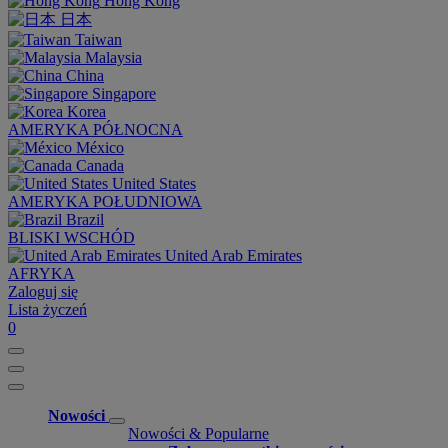
Hong Kong
日本
Taiwan
Malaysia
China
Singapore
Korea
AMERYKA PÓŁNOCNA
México
Canada
United States
AMERYKA POŁUDNIOWA
Brazil
BLISKI WSCHÓD
United Arab Emirates
AFRYKA
Zaloguj się
Lista życzeń
0
Nowości
Nowości & Popularne