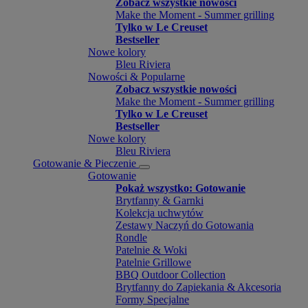
Zobacz wszystkie nowości
Make the Moment - Summer grilling
Tylko w Le Creuset
Bestseller
Nowe kolory
Bleu Riviera
Nowości & Popularne
Zobacz wszystkie nowości
Make the Moment - Summer grilling
Tylko w Le Creuset
Bestseller
Nowe kolory
Bleu Riviera
Gotowanie & Pieczenie
Gotowanie
Pokaż wszystko: Gotowanie
Brytfanny & Garnki
Kolekcja uchwytów
Zestawy Naczyń do Gotowania
Rondle
Patelnie & Woki
Patelnie Grillowe
BBQ Outdoor Collection
Brytfanny do Zapiekania & Akcesoria
Formy Specjalne