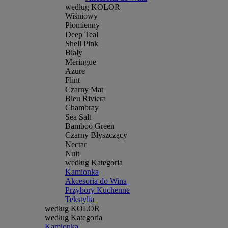
według KOLOR
Wiśniowy
Płomienny
Deep Teal
Shell Pink
Biały
Meringue
Azure
Flint
Czarny Mat
Bleu Riviera
Chambray
Sea Salt
Bamboo Green
Czarny Błyszczący
Nectar
Nuit
według Kategoria
Kamionka
Akcesoria do Wina
Przybory Kuchenne
Tekstylia
według KOLOR
według Kategoria
Kamionka