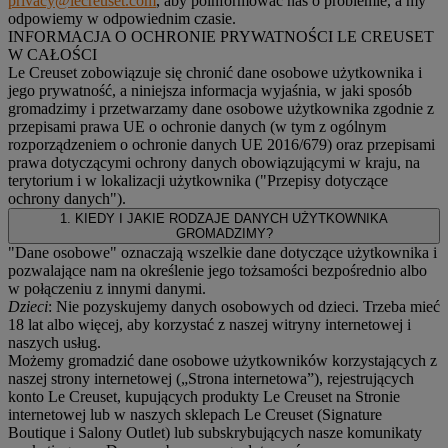
privacy@lecreuset.com
, aby poinformować nas o problemie, a my
odpowiemy w odpowiednim czasie.
INFORMACJA O OCHRONIE PRYWATNOŚCI LE CREUSET
W CAŁOŚCI
Le Creuset zobowiązuje się chronić dane osobowe użytkownika i
jego prywatność, a niniejsza informacja wyjaśnia, w jaki sposób
gromadzimy i przetwarzamy dane osobowe użytkownika zgodnie z
przepisami prawa UE o ochronie danych (w tym z ogólnym
rozporządzeniem o ochronie danych UE 2016/679) oraz przepisami
prawa dotyczącymi ochrony danych obowiązującymi w kraju, na
terytorium i w lokalizacji użytkownika ("
Przepisy dotyczące
ochrony danych
").
1. KIEDY I JAKIE RODZAJE DANYCH UŻYTKOWNIKA
GROMADZIMY?
"Dane osobowe" oznaczają wszelkie dane dotyczące użytkownika i
pozwalające nam na określenie jego tożsamości bezpośrednio albo
w połączeniu z innymi danymi.
Dzieci
: Nie pozyskujemy danych osobowych od dzieci. Trzeba mieć
18 lat albo więcej, aby korzystać z naszej witryny internetowej i
naszych usług.
Możemy gromadzić dane osobowe użytkowników korzystających z
naszej strony internetowej („Strona internetowa”), rejestrujących
konto Le Creuset, kupujących produkty Le Creuset na Stronie
internetowej lub w naszych sklepach Le Creuset (Signature
Boutique i Salony Outlet) lub subskrybujących nasze komunikaty