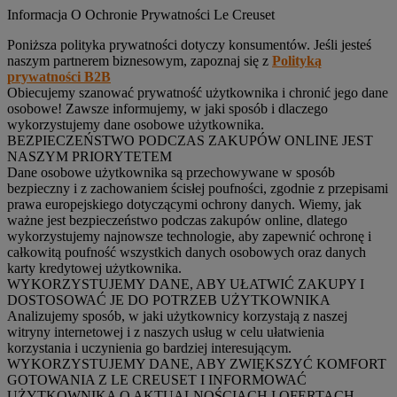
Informacja O Ochronie Prywatności Le Creuset
Poniższa polityka prywatności dotyczy konsumentów. Jeśli jesteś
naszym partnerem biznesowym, zapoznaj się z
Polityką
prywatności B2B
Obiecujemy szanować prywatność użytkownika i chronić jego dane
osobowe! Zawsze informujemy, w jaki sposób i dlaczego
wykorzystujemy dane osobowe użytkownika.
BEZPIECZEŃSTWO PODCZAS ZAKUPÓW ONLINE JEST
NASZYM PRIORYTETEM
Dane osobowe użytkownika są przechowywane w sposób
bezpieczny i z zachowaniem ścisłej poufności, zgodnie z przepisami
prawa europejskiego dotyczącymi ochrony danych. Wiemy, jak
ważne jest bezpieczeństwo podczas zakupów online, dlatego
wykorzystujemy najnowsze technologie, aby zapewnić ochronę i
całkowitą poufność wszystkich danych osobowych oraz danych
karty kredytowej użytkownika.
WYKORZYSTUJEMY DANE, ABY UŁATWIĆ ZAKUPY I
DOSTOSOWAĆ JE DO POTRZEB UŻYTKOWNIKA
Analizujemy sposób, w jaki użytkownicy korzystają z naszej
witryny internetowej i z naszych usług w celu ułatwienia
korzystania i uczynienia go bardziej interesującym.
WYKORZYSTUJEMY DANE, ABY ZWIĘKSZYĆ KOMFORT
GOTOWANIA Z LE CREUSET I INFORMOWAĆ
UŻYTKOWNIKA O AKTUALNOŚCIACH I OFERTACH