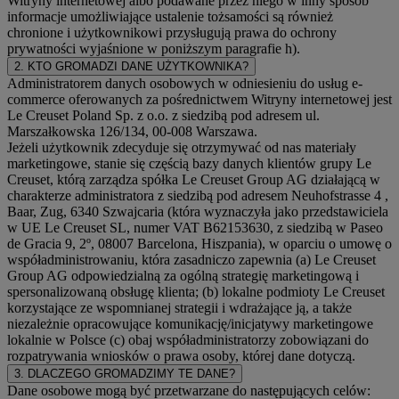
Witryny internetowej albo podawane przez niego w inny sposób
informacje umożliwiające ustalenie tożsamości są również
chronione i użytkownikowi przysługują prawa do ochrony
prywatności wyjaśnione w poniższym paragrafie h).
2. KTO GROMADZI DANE UŻYTKOWNIKA?
Administratorem danych osobowych w odniesieniu do usług e-
commerce oferowanych za pośrednictwem Witryny internetowej jest
Le Creuset Poland Sp. z o.o. z siedzibą pod adresem ul.
Marszałkowska 126/134, 00-008 Warszawa.
Jeżeli użytkownik zdecyduje się otrzymywać od nas materiały
marketingowe, stanie się częścią bazy danych klientów grupy Le
Creuset, którą zarządza spółka Le Creuset Group AG działającą w
charakterze administratora z siedzibą pod adresem Neuhofstrasse 4 ,
Baar, Zug, 6340 Szwajcaria (która wyznaczyła jako przedstawiciela
w UE Le Creuset SL, numer VAT B62153630, z siedzibą w Paseo
de Gracia 9, 2º, 08007 Barcelona, Hiszpania), w oparciu o umowę o
współadministrowaniu, która zasadniczo zapewnia (a) Le Creuset
Group AG odpowiedzialną za ogólną strategię marketingową i
spersonalizowaną obsługę klienta; (b) lokalne podmioty Le Creuset
korzystające ze wspomnianej strategii i wdrażające ją, a także
niezależnie opracowujące komunikację/inicjatywy marketingowe
lokalnie w Polsce (c) obaj współadministratorzy zobowiązani do
rozpatrywania wniosków o prawa osoby, której dane dotyczą.
3. DLACZEGO GROMADZIMY TE DANE?
Dane osobowe mogą być przetwarzane do następujących celów: