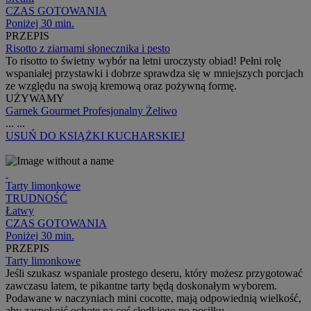
CZAS GOTOWANIA
Poniżej 30 min.
PRZEPIS
Risotto z ziarnami słonecznika i pesto
To risotto to świetny wybór na letni uroczysty obiad! Pełni rolę
wspaniałej przystawki i dobrze sprawdza się w mniejszych porcjach
ze względu na swoją kremową oraz pożywną formę.
UŻYWAMY
Garnek Gourmet Profesjonalny Żeliwo
...
...
USUŃ
DO KSIĄŻKI KUCHARSKIEJ
Tarty limonkowe
TRUDNOŚĆ
Łatwy
CZAS GOTOWANIA
Poniżej 30 min.
PRZEPIS
Tarty limonkowe
Jeśli szukasz wspaniale prostego deseru, który możesz przygotować
zawczasu latem, te pikantne tarty będą doskonałym wyborem.
Podawane w naczyniach mini cocotte, mają odpowiednią wielkość,
aby zaspokoić ochotę na coś słodkiego po posiłku.