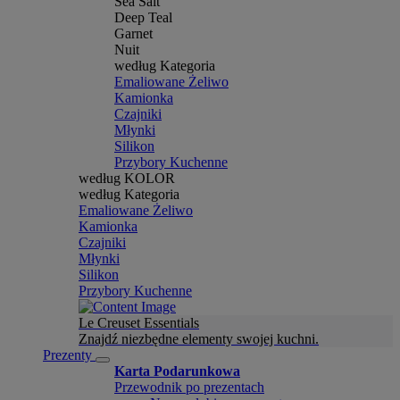
Sea Salt
Deep Teal
Garnet
Nuit
według Kategoria
Emaliowane Żeliwo
Kamionka
Czajniki
Młynki
Silikon
Przybory Kuchenne
według KOLOR
według Kategoria
Emaliowane Żeliwo
Kamionka
Czajniki
Młynki
Silikon
Przybory Kuchenne
Le Creuset Essentials
Znajdź niezbędne elementy swojej kuchni.
Prezenty
Karta Podarunkowa
Przewodnik po prezentach