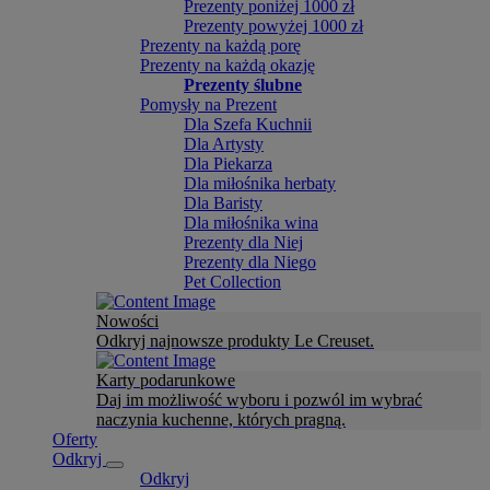
Prezenty poniżej 1000 zł
Prezenty powyżej 1000 zł
Prezenty na każdą porę
Prezenty na każdą okazję
Prezenty ślubne
Pomysły na Prezent
Dla Szefa Kuchnii
Dla Artysty
Dla Piekarza
Dla miłośnika herbaty
Dla Baristy
Dla miłośnika wina
Prezenty dla Niej
Prezenty dla Niego
Pet Collection
Nowości
Odkryj najnowsze produkty Le Creuset.
Karty podarunkowe
Daj im możliwość wyboru i pozwól im wybrać
naczynia kuchenne, których pragną.
Oferty
Odkryj
Odkryj