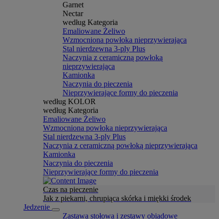
Garnet
Nectar
według Kategoria
Emaliowane Żeliwo
Wzmocniona powłoka nieprzywierająca
Stal nierdzewna 3-ply Plus
Naczynia z ceramiczną powłoką
nieprzywierająca
Kamionka
Naczynia do pieczenia
Nieprzywierające formy do pieczenia
według KOLOR
według Kategoria
Emaliowane Żeliwo
Wzmocniona powłoka nieprzywierająca
Stal nierdzewna 3-ply Plus
Naczynia z ceramiczną powłoką nieprzywierająca
Kamionka
Naczynia do pieczenia
Nieprzywierające formy do pieczenia
Czas na pieczenie
Jak z piekarni, chrupiąca skórka i miękki środek
Jedzenie
Zastawa stołowa i zestawy obiadowe