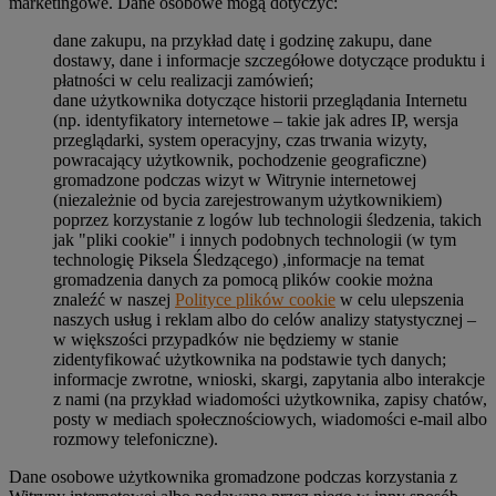
marketingowe. Dane osobowe mogą dotyczyć:
dane zakupu, na przykład datę i godzinę zakupu, dane
dostawy, dane i informacje szczegółowe dotyczące produktu i
płatności w celu realizacji zamówień;
dane użytkownika dotyczące historii przeglądania Internetu
(np. identyfikatory internetowe – takie jak adres IP, wersja
przeglądarki, system operacyjny, czas trwania wizyty,
powracający użytkownik, pochodzenie geograficzne)
gromadzone podczas wizyt w Witrynie internetowej
(niezależnie od bycia zarejestrowanym użytkownikiem)
poprzez korzystanie z logów lub technologii śledzenia, takich
jak "pliki cookie" i innych podobnych technologii (w tym
technologię Piksela Śledzącego) ,informacje na temat
gromadzenia danych za pomocą plików cookie można
znaleźć w naszej
Polityce plików cookie
w celu ulepszenia
naszych usług i reklam albo do celów analizy statystycznej –
w większości przypadków nie będziemy w stanie
zidentyfikować użytkownika na podstawie tych danych;
informacje zwrotne, wnioski, skargi, zapytania albo interakcje
z nami (na przykład wiadomości użytkownika, zapisy chatów,
posty w mediach społecznościowych, wiadomości e-mail albo
rozmowy telefoniczne).
Dane osobowe użytkownika gromadzone podczas korzystania z