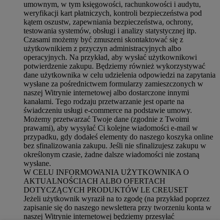
umownym, w tym księgowości, rachunkowości i audytu,
weryfikacji kart płatniczych, kontroli bezpieczeństwa pod
kątem oszustw, zapewniania bezpieczeństwa, ochrony,
testowania systemów, obsługi i analizy statystycznej itp.
Czasami możemy być zmuszeni skontaktować się z
użytkownikiem z przyczyn administracyjnych albo
operacyjnych. Na przykład, aby wysłać użytkownikowi
potwierdzenie zakupu. Będziemy również wykorzystywać
dane użytkownika w celu udzielenia odpowiedzi na zapytania
wysłane za pośrednictwem formularzy zamieszczonych w
naszej Witrynie internetowej albo dostarczone innymi
kanałami. Tego rodzaju przetwarzanie jest oparte na
świadczeniu usługi e-commerce na podstawie umowy.
Możemy przetwarzać Twoje dane (zgodnie z Twoimi
prawami), aby wysyłać Ci kolejne wiadomości e-mail w
przypadku, gdy dodałeś elementy do naszego koszyka online
bez sfinalizowania zakupu. Jeśli nie sfinalizujesz zakupu w
określonym czasie, żadne dalsze wiadomości nie zostaną
wysłane.
W CELU INFORMOWANIA UŻYTKOWNIKA O
AKTUALNOŚCIACH ALBO OFERTACH
DOTYCZĄCYCH PRODUKTÓW LE CREUSET
Jeżeli użytkownik wyraził na to zgodę (na przykład poprzez
zapisanie się do naszego newslettera przy tworzeniu konta w
naszej Witrynie internetowej będziemy przesyłać