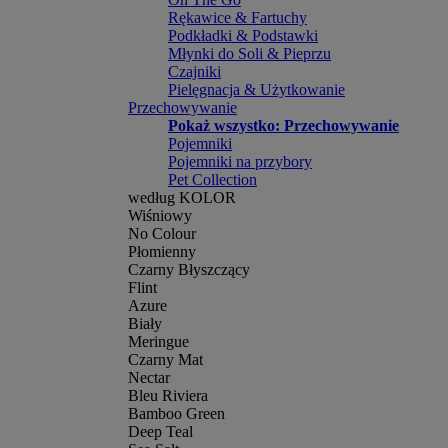
Rękawice & Fartuchy
Podkładki & Podstawki
Młynki do Soli & Pieprzu
Czajniki
Pielęgnacja & Użytkowanie
Przechowywanie
Pokaż wszystko: Przechowywanie
Pojemniki
Pojemniki na przybory
Pet Collection
według KOLOR
Wiśniowy
No Colour
Płomienny
Czarny Błyszczący
Flint
Azure
Biały
Meringue
Czarny Mat
Nectar
Bleu Riviera
Bamboo Green
Deep Teal