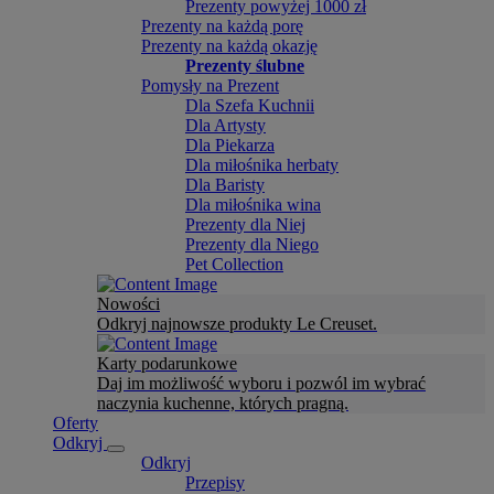
Prezenty powyżej 1000 zł
Prezenty na każdą porę
Prezenty na każdą okazję
Prezenty ślubne
Pomysły na Prezent
Dla Szefa Kuchnii
Dla Artysty
Dla Piekarza
Dla miłośnika herbaty
Dla Baristy
Dla miłośnika wina
Prezenty dla Niej
Prezenty dla Niego
Pet Collection
Nowości
Odkryj najnowsze produkty Le Creuset.
Karty podarunkowe
Daj im możliwość wyboru i pozwól im wybrać
naczynia kuchenne, których pragną.
Oferty
Odkryj
Odkryj
Przepisy