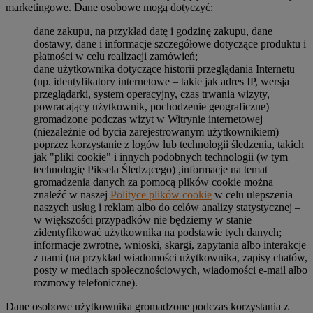
marketingowe. Dane osobowe mogą dotyczyć:
dane zakupu, na przykład datę i godzinę zakupu, dane
dostawy, dane i informacje szczegółowe dotyczące produktu i
płatności w celu realizacji zamówień;
dane użytkownika dotyczące historii przeglądania Internetu
(np. identyfikatory internetowe – takie jak adres IP, wersja
przeglądarki, system operacyjny, czas trwania wizyty,
powracający użytkownik, pochodzenie geograficzne)
gromadzone podczas wizyt w Witrynie internetowej
(niezależnie od bycia zarejestrowanym użytkownikiem)
poprzez korzystanie z logów lub technologii śledzenia, takich
jak "pliki cookie" i innych podobnych technologii (w tym
technologię Piksela Śledzącego) ,informacje na temat
gromadzenia danych za pomocą plików cookie można
znaleźć w naszej
Polityce plików cookie
w celu ulepszenia
naszych usług i reklam albo do celów analizy statystycznej –
w większości przypadków nie będziemy w stanie
zidentyfikować użytkownika na podstawie tych danych;
informacje zwrotne, wnioski, skargi, zapytania albo interakcje
z nami (na przykład wiadomości użytkownika, zapisy chatów,
posty w mediach społecznościowych, wiadomości e-mail albo
rozmowy telefoniczne).
Dane osobowe użytkownika gromadzone podczas korzystania z