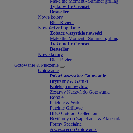
Make the Moment - Summer grilling
Tylko w Le Creuset
Bestseller
Nowe kolory
Bleu Riviera
Nowości & Popularne
Zobacz wszystkie nowości
Make the Moment - Summer grilling
Tylko w Le Creuset
Bestseller
Nowe kolory
Bleu Riviera
Gotowanie & Pieczenie
Gotowanie
Pokaż wszystko: Gotowanie
Brytfanny & Garnki
Kolekcja uchwytów
Zestawy Naczyń do Gotowania
Rondle
Patelnie & Woki
Patelnie Grillowe
BBQ Outdoor Collection
Brytfanny do Zapiekania & Akcesoria
Formy Specjalne
Akcesoria do Gotowania