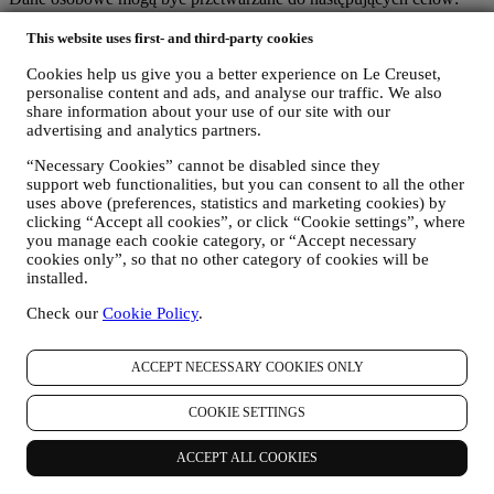
W CELU WYPEŁNIENIA OBOWIĄZKÓW
This website uses first- and third-party cookies
PRAWNYCH
Cookies help us give you a better experience on Le Creuset,
Możemy przetwarzać niektóre dane dotyczące użytkownika,
personalise content and ads, and analyse our traffic. We also
aby wypełnić nasze obowiązki prawne i inne obowiązki
share information about your use of our site with our
wynikające z poleceń otrzymanych od władz.
advertising and analytics partners.
W CELU UTWORZENIA KONTA LE CREUSET
Będziemy wykorzystywać dane osobowe użytkownika do
“Necessary Cookies” cannot be disabled since they
utworzenia konta Le Creuset, które umożliwi mu dostęp do
support web functionalities, but you can consent to all the other
serii korzyści udostępnianych zarejestrowanym
uses above (preferences, statistics and marketing cookies) by
użytkownikom w celu świadczenia im lepszych usług, np.
clicking “Accept all cookies”, or click “Cookie settings”, where
szybszej realizacji transakcji, zapisywania wielu adresów
you manage each cookie category, or “Accept necessary
dostawy, przeglądania i śledzenia zamówień. Tego rodzaju
cookies only”, so that no other category of cookies will be
przetwarzanie jest oparte na świadczeniu tej usługi na
installed.
podstawie umowy.
Check our
Cookie Policy
.
W CELU REALIZACJI ZAMÓWIEŃ I DOSTAWY
PRODUKTÓW, ŚWIADCZENIA USŁUG I
UDZIELANIA POMOCY UŻYTKOWNIKOWI
ACCEPT NECESSARY COOKIES ONLY
Będziemy wykorzystywać dane użytkownika do zarządzania
stosunkiem umownym, zakupem produktów w Witrynie
internetowej, sposobem korzystania z Witryny internetowej,
COOKIE SETTINGS
udzielania ewentualnej pomocy posprzedażowej albo
umożliwienia udziału użytkownika w konkursach. Możemy
ACCEPT ALL COOKIES
być zmuszeni przetwarzać niektóre dane użytkownika do
celów administracyjnych związanych ze stosunkiem