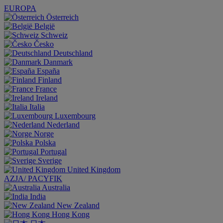
EUROPA
Österreich
België
Schweiz
Česko
Deutschland
Danmark
España
Finland
France
Ireland
Italia
Luxembourg
Nederland
Norge
Polska
Portugal
Sverige
United Kingdom
AZJA/ PACYFIK
Australia
India
New Zealand
Hong Kong