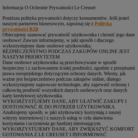
Informacja O Ochronie Prywatności Le Creuset
Poniższa polityka prywatności dotyczy konsumentów. Jeśli jesteś
naszym partnerem biznesowym, zapoznaj się z
Polityką
prywatności B2B
Obiecujemy szanować prywatność użytkownika i chronić jego dane
osobowe! Zawsze informujemy, w jaki sposób i dlaczego
wykorzystujemy dane osobowe użytkownika.
BEZPIECZEŃSTWO PODCZAS ZAKUPÓW ONLINE JEST
NASZYM PRIORYTETEM
Dane osobowe użytkownika są przechowywane w sposób
bezpieczny i z zachowaniem ścisłej poufności, zgodnie z przepisami
prawa europejskiego dotyczącymi ochrony danych. Wiemy, jak
ważne jest bezpieczeństwo podczas zakupów online, dlatego
wykorzystujemy najnowsze technologie, aby zapewnić ochronę i
całkowitą poufność wszystkich danych osobowych oraz danych
karty kredytowej użytkownika.
WYKORZYSTUJEMY DANE, ABY UŁATWIĆ ZAKUPY I
DOSTOSOWAĆ JE DO POTRZEB UŻYTKOWNIKA
Analizujemy sposób, w jaki użytkownicy korzystają z naszej
witryny internetowej i z naszych usług w celu ułatwienia
korzystania i uczynienia go bardziej interesującym.
WYKORZYSTUJEMY DANE, ABY ZWIĘKSZYĆ KOMFORT
GOTOWANIA Z LE CREUSET I INFORMOWAĆ