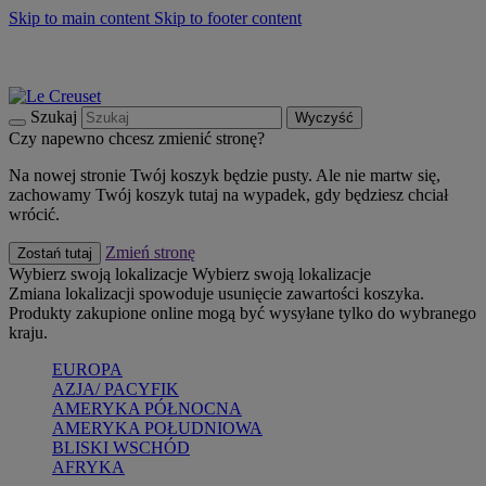
Skip to main content
Skip to footer content
Summer must-haves
Kup Teraz
Bezpłatna dostawa naczyń
Dostawa w ciągu 2-3 dni roboczych
Szukaj
Wyczyść
Czy napewno chcesz zmienić stronę?
Na nowej stronie Twój koszyk będzie pusty. Ale nie martw się,
zachowamy Twój koszyk tutaj na wypadek, gdy będziesz chciał
wrócić.
Zmień stronę
Zostań tutaj
Wybierz swoją lokalizacje
Wybierz swoją lokalizacje
Zmiana lokalizacji spowoduje usunięcie zawartości koszyka.
Produkty zakupione online mogą być wysyłane tylko do wybranego
kraju.
EUROPA
AZJA/ PACYFIK
AMERYKA PÓŁNOCNA
AMERYKA POŁUDNIOWA
BLISKI WSCHÓD
AFRYKA