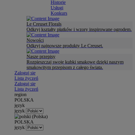
Historie
Usługi
Konkurs
Le Creuset Florals
Odkryj kształty płatków i wzory inspirowane ogrodem.
Nowości
Odkryj najnowsze produkty Le Creuset.
Nasze przepisy
Rozpieszczaj swoje kubki smakowe dzięki naszym
smakowitym przepisom z całego świata.
Zaloguj się
Lista życzeń
Zaloguj się
Lista życzeń
region
POLSKA
język
język
POLSKA
język