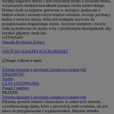
Świętuj bogactwo morza z tym soczystym risotto z owocami morza,
wysadzanym słodkimi kawałkami homara i kraba królewskiego.
Homar i krab są najpierw gotowane w skorupce, podawane z
białym winem i aromatycznym koprem włoskim, tworząc pachnący
bulion z owoców morza, który jest następnie używany do
przygotowania eleganckiego risotto. Soczyste pomidory i świeże
zioła są dodawane do risotto wraz z posiekanymi skorupiakami, aby
uzyskać pikantny smak lata.
UŻYWAMY
Okrągła Brytfanna Żeliwo
...
...
USUŃ
DO KSIĄŻKI KUCHARSKIEJ
Żeberka duszone z grzybami czosnkowo-ziołowymi
TRUDNOŚĆ
Trudny
CZAS GOTOWANIA
Ponad 2 godziny
PRZEPIS
Żeberka duszone z grzybami czosnkowo-ziołowymi
Pikantny proszek umami z borowików to sekret tych żeberek,
wyrafinowanego dania, które z pewnością zrobi wrażenie, ale jest
łatwe do przygotowania z wyprzedzeniem. Mięsiste żeberka