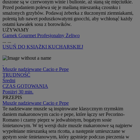
duszone są w czerwonym winie i bulionie, aż staną się mięciutkie.
Przed podaniem polewa się je maślaną mieszanką czosnku i
smażonych grzybów. Podawaj żeberka z tłuczonymi ziemniakami,
polentą lub nawet poduszkowatymi gnocchi, aby wchłonąć każdy
ostatni kawałek sosu z borowików.
UŻYWAMY
Garnek Gourmet Profesjonalny Żeliwo
...
...
USUŃ
DO KSIĄŻKI KUCHARSKIEJ
Muszle nadziewane Cacio e Pepe
TRUDNOŚĆ
Średni
CZAS GOTOWANIA
Poniżej 30 min.
PRZEPIS
Muszle nadziewane Cacio e Pepe
Te nadziewane muszle są inspirowane klasycznym rzymskim
daniem makaronowym cacio e pepe, które łączy ser Pecorino-
Romano i czarny pieprz w jedwabistym, bogatym sosie
śmietanowym. W tej wersji duże muszle makaronowe są najpierw
wypełniane mieszanką sera ricotta, a następnie umieszczane w
gęstym sosie śmietanowym, który gęstnieje podczas pieczenia w