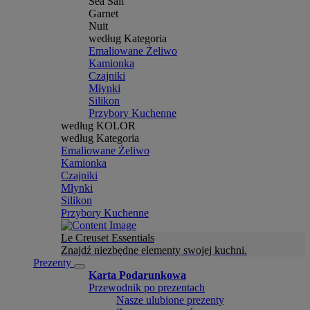
Sea Salt
Garnet
Nuit
według Kategoria
Emaliowane Żeliwo
Kamionka
Czajniki
Młynki
Silikon
Przybory Kuchenne
według KOLOR
według Kategoria
Emaliowane Żeliwo
Kamionka
Czajniki
Młynki
Silikon
Przybory Kuchenne
Le Creuset Essentials
Znajdź niezbędne elementy swojej kuchni.
Prezenty
Karta Podarunkowa
Przewodnik po prezentach
Nasze ulubione prezenty