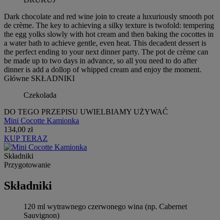
Dark chocolate and red wine join to create a luxuriously smooth pot
de crème. The key to achieving a silky texture is twofold: tempering
the egg yolks slowly with hot cream and then baking the cocottes in
a water bath to achieve gentle, even heat. This decadent dessert is
the perfect ending to your next dinner party. The pot de crème can
be made up to two days in advance, so all you need to do after
dinner is add a dollop of whipped cream and enjoy the moment.
Główne SKŁADNIKI
Czekolada
DO TEGO PRZEPISU UWIELBIAMY UŻYWAĆ
Mini Cocotte Kamionka
134,00 zł
KUP TERAZ
Składniki
Przygotowanie
Składniki
120 ml wytrawnego czerwonego wina (np. Cabernet
Sauvignon)