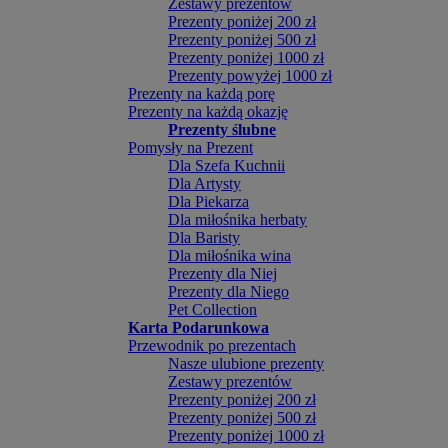
Zestawy prezentów
Prezenty poniżej 200 zł
Prezenty poniżej 500 zł
Prezenty poniżej 1000 zł
Prezenty powyżej 1000 zł
Prezenty na każdą porę
Prezenty na każdą okazję
Prezenty ślubne
Pomysły na Prezent
Dla Szefa Kuchnii
Dla Artysty
Dla Piekarza
Dla miłośnika herbaty
Dla Baristy
Dla miłośnika wina
Prezenty dla Niej
Prezenty dla Niego
Pet Collection
Karta Podarunkowa
Przewodnik po prezentach
Nasze ulubione prezenty
Zestawy prezentów
Prezenty poniżej 200 zł
Prezenty poniżej 500 zł
Prezenty poniżej 1000 zł