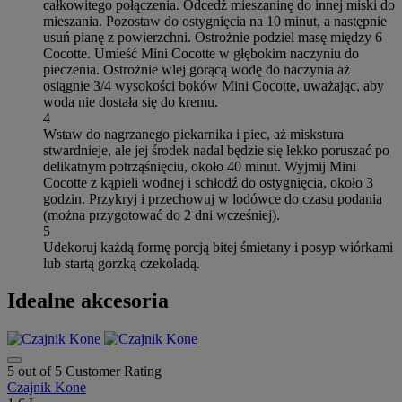
całkowitego połączenia. Odcedź mieszaninę do innej miski do
mieszania. Pozostaw do ostygnięcia na 10 minut, a następnie
usuń pianę z powierzchni. Ostrożnie podziel masę między 6
Cocotte. Umieść Mini Cocotte w głębokim naczyniu do
pieczenia. Ostrożnie wlej gorącą wodę do naczynia aż
osiągnie 3/4 wysokości boków Mini Cocotte, uważając, aby
woda nie dostała się do kremu.
4
Wstaw do nagrzanego piekarnika i piec, aż miskstura
stwardnieje, ale jej środek nadal będzie się lekko poruszać po
delikatnym potrząśnięciu, około 40 minut. Wyjmij Mini
Cocotte z kąpieli wodnej i schłodź do ostygnięcia, około 3
godzin. Przykryj i przechowuj w lodówce do czasu podania
(można przygotować do 2 dni wcześniej).
5
Udekoruj każdą formę porcją bitej śmietany i posyp wiórkami
lub startą gorzką czekoladą.
Idealne akcesoria
5 out of 5 Customer Rating
Czajnik Kone