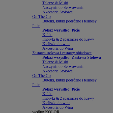
Talerze & Miski
Naczynia do Serwowania
Akcesoria Stołowe
On The Go
Butelki, kubki podróżne i termosy
Picie
Pokaż wszystko: Picie
Kubki
Imbryki & Zaparzacze do Kawy
Kieliszki do wina
Akcesoria do Wina
Zastawa stołowa i zestawy obiadowe
Pokaż wszystko: Zastawa Stołowa
Talerze & Miski
Naczynia do Serwowania
Akcesoria Stołowe
On The Go
Butelki, kubki podróżne i termosy
Picie
Pokaż wszystko: Picie
Kubki
Imbryki & Zaparzacze do Kawy
Kieliszki do wina
Akcesoria do Wina
według KOLOR