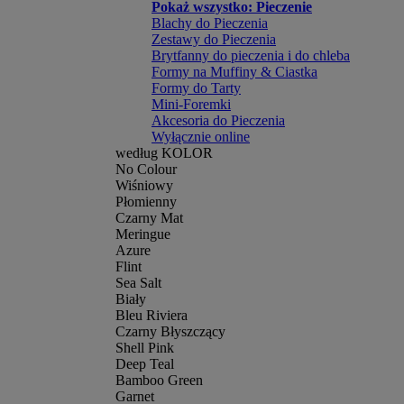
Pokaż wszystko: Pieczenie
Blachy do Pieczenia
Zestawy do Pieczenia
Brytfanny do pieczenia i do chleba
Formy na Muffiny & Ciastka
Formy do Tarty
Mini-Foremki
Akcesoria do Pieczenia
Wyłącznie online
według KOLOR
No Colour
Wiśniowy
Płomienny
Czarny Mat
Meringue
Azure
Flint
Sea Salt
Biały
Bleu Riviera
Czarny Błyszczący
Shell Pink
Deep Teal
Bamboo Green
Garnet