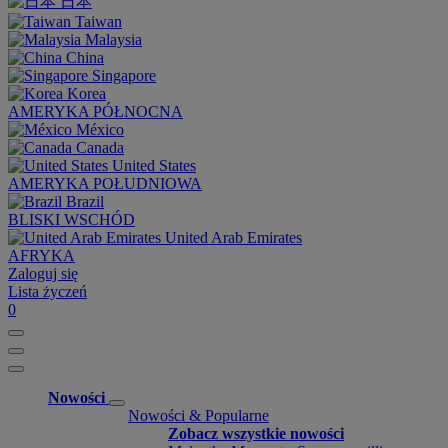
日本
Taiwan
Malaysia
China
Singapore
Korea
AMERYKA PÓŁNOCNA
México
Canada
United States
AMERYKA POŁUDNIOWA
Brazil
BLISKI WSCHÓD
United Arab Emirates
AFRYKA
Zaloguj się
Lista życzeń
0
Nowości
Nowości & Popularne
Zobacz wszystkie nowości