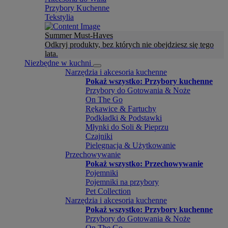
Przybory Kuchenne
Tekstylia
Summer Must-Haves
Odkryj produkty, bez których nie obejdziesz się tego
lata.
Niezbędne w kuchni
Narzędzia i akcesoria kuchenne
Pokaż wszystko: Przybory kuchenne
Przybory do Gotowania & Noże
On The Go
Rękawice & Fartuchy
Podkładki & Podstawki
Młynki do Soli & Pieprzu
Czajniki
Pielęgnacja & Użytkowanie
Przechowywanie
Pokaż wszystko: Przechowywanie
Pojemniki
Pojemniki na przybory
Pet Collection
Narzędzia i akcesoria kuchenne
Pokaż wszystko: Przybory kuchenne
Przybory do Gotowania & Noże
On The Go