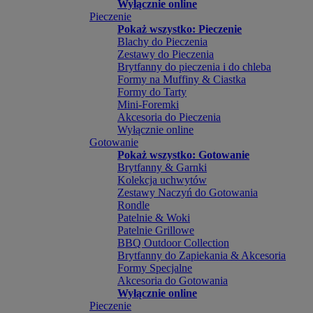
Wyłącznie online
Pieczenie
Pokaż wszystko: Pieczenie
Blachy do Pieczenia
Zestawy do Pieczenia
Brytfanny do pieczenia i do chleba
Formy na Muffiny & Ciastka
Formy do Tarty
Mini-Foremki
Akcesoria do Pieczenia
Wyłącznie online
Gotowanie
Pokaż wszystko: Gotowanie
Brytfanny & Garnki
Kolekcja uchwytów
Zestawy Naczyń do Gotowania
Rondle
Patelnie & Woki
Patelnie Grillowe
BBQ Outdoor Collection
Brytfanny do Zapiekania & Akcesoria
Formy Specjalne
Akcesoria do Gotowania
Wyłącznie online
Pieczenie