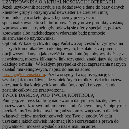
UŻYTKOWNIKA O AKTUALNOŚCIACH I OFERTACH
Jeżeli użytkownik zdecyduje się dodać swoje dane do bazy danych
klientów grupy i otrzymywać newsletter Le Creuset i inną
komunikację marketingową, będziemy przesyłać mu
spersonalizowane treści i informować, gdy nowe produkty zostaną
wprowadzone na rynek, gdy pojawią się oferty specjalne, pokazy
gotowania albo nadchodzące wydarzenia bądź promocje
skierowane do użytkownika.
Opt out:
W każdej chwili mogą Państwo zaprzestać otrzymywania
naszych komunikatów marketingowych, bezpłatnie, za pomocą
opcji wyświetlanych jako część komunikatu (np. aby wypisać się z
newslettera, możesz kliknąć w link rezygnacji znajdujący się na dole
każdego e-maila). W każdym przypadku chęci zaprzestania naszych
działań marketingowych, napisz do nas na adres
privacy@lecreuset.com
. Przetworzymy Twoją rezygnację tak
szybko, jak to możliwe, ale w niektórych okolicznościach możesz
otrzymać kilka kolejnych komunikatów, dopóki rezygnacja nie
zostanie całkowicie przetworzona.
TWOJE DANE SĄ POD TWOJĄ KONTROLĄ
Pamiętaj, że masz kontrolę nad swoimi danymi i w każdej chwili
możesz zarządzać swoimi preferencjami. Zapewniamy, że nigdy nie
przekażemy Twoich danych organizacjom zewnętrznym dla ich
własnych celów marketingowych bez Twojej zgody. W celu
uzyskania jakichkolwiek informacji lub skorzystania z prawa do
prywatności, możesz wysłać do nas e-mail na adres