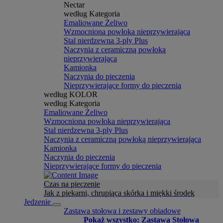
Nectar
według Kategoria
Emaliowane Żeliwo
Wzmocniona powłoka nieprzywierająca
Stal nierdzewna 3-ply Plus
Naczynia z ceramiczną powłoką
nieprzywierająca
Kamionka
Naczynia do pieczenia
Nieprzywierające formy do pieczenia
według KOLOR
według Kategoria
Emaliowane Żeliwo
Wzmocniona powłoka nieprzywierająca
Stal nierdzewna 3-ply Plus
Naczynia z ceramiczną powłoką nieprzywierająca
Kamionka
Naczynia do pieczenia
Nieprzywierające formy do pieczenia
Czas na pieczenie
Jak z piekarni, chrupiąca skórka i miękki środek
Jedzenie
Zastawa stołowa i zestawy obiadowe
Pokaż wszystko: Zastawa Stołowa