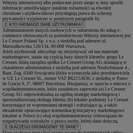
Witryny internetowej albo podawane przez niego w inny sposób
informacje umożliwiające ustalenie tożsamości są również
chronione i użytkownikowi przysługują prawa do ochrony
prywatności wyjaśnione w poniższym paragrafie h).
2. KTO GROMADZI DANE UŻYTKOWNIKA?
Administratorem danych osobowych w odniesieniu do usług e-
commerce oferowanych za pośrednictwem Witryny internetowej jest
Le Creuset Poland Sp. z o.o. z siedzibą pod adresem ul.
Marszałkowska 126/134, 00-008 Warszawa.
Jeżeli użytkownik zdecyduje się otrzymywać od nas materiały
marketingowe, stanie się częścią bazy danych klientów grupy Le
Creuset, którą zarządza spółka Le Creuset Group AG działającą w
charakterze administratora z siedzibą pod adresem Neuhofstrasse 4 ,
Baar, Zug, 6340 Szwajcaria (która wyznaczyła jako przedstawiciela
w UE Le Creuset SL, numer VAT B62153630, z siedzibą w Paseo
de Gracia 9, 2º, 08007 Barcelona, Hiszpania), w oparciu o umowę o
współadministrowaniu, która zasadniczo zapewnia (a) Le Creuset
Group AG odpowiedzialną za ogólną strategię marketingową i
spersonalizowaną obsługę klienta; (b) lokalne podmioty Le Creuset
korzystające ze wspomnianej strategii i wdrażające ją, a także
niezależnie opracowujące komunikację/inicjatywy marketingowe
lokalnie w Polsce (c) obaj współadministratorzy zobowiązani do
rozpatrywania wniosków o prawa osoby, której dane dotyczą.
3. DLACZEGO GROMADZIMY TE DANE?
Dane osobowe mogą być przetwarzane do następujących celów: