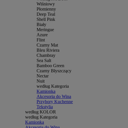
Wiśniowy
Płomienny
Deep Teal
Shell Pink
Biały
Meringue
Azure
Flint
Czarny Mat
Bleu Riviera
Chambray
Sea Salt
Bamboo Green
Czarny Błyszczący
Nectar
Nuit
według Kategoria
Kamionka
Akcesoria do Wina
Przybory Kuchenne
Tekstylia
według KOLOR
według Kategoria
Kamionka
Akcesoria do Wina