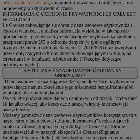
privacy@lecreuset.com
, aby poinformować nas o problemie, a my
odpowiemy w odpowiednim czasie.
INFORMACJA O OCHRONIE PRYWATNOŚCI LE CREUSET
W CAŁOŚCI
Le Creuset zobowiązuje się chronić dane osobowe użytkownika i
jego prywatność, a niniejsza informacja wyjaśnia, w jaki sposób
gromadzimy i przetwarzamy dane osobowe użytkownika zgodnie z
przepisami prawa UE o ochronie danych (w tym z ogólnym
rozporządzeniem o ochronie danych UE 2016/679) oraz przepisami
prawa dotyczącymi ochrony danych obowiązującymi w kraju, na
terytorium i w lokalizacji użytkownika ("
Przepisy dotyczące
ochrony danych
").
1. KIEDY I JAKIE RODZAJE DANYCH UŻYTKOWNIKA
GROMADZIMY?
"Dane osobowe" oznaczają wszelkie dane dotyczące użytkownika i
pozwalające nam na określenie jego tożsamości bezpośrednio albo
w połączeniu z innymi danymi.
Dzieci
: Nie pozyskujemy danych osobowych od dzieci. Trzeba mieć
18 lat albo więcej, aby korzystać z naszej witryny internetowej i
naszych usług.
Możemy gromadzić dane osobowe użytkowników korzystających z
naszej strony internetowej („Strona internetowa”), rejestrujących
konto Le Creuset, kupujących produkty Le Creuset na Stronie
internetowej lub w naszych sklepach Le Creuset (Signature
Boutique i Salony Outlet) lub subskrybujących nasze komunikaty