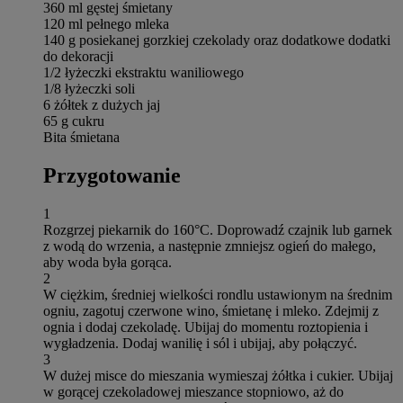
360 ml gęstej śmietany
120 ml pełnego mleka
140 g posiekanej gorzkiej czekolady oraz dodatkowe dodatki
do dekoracji
1/2 łyżeczki ekstraktu waniliowego
1/8 łyżeczki soli
6 żółtek z dużych jaj
65 g cukru
Bita śmietana
Przygotowanie
1
Rozgrzej piekarnik do 160°C. Doprowadź czajnik lub garnek
z wodą do wrzenia, a następnie zmniejsz ogień do małego,
aby woda była gorąca.
2
W ciężkim, średniej wielkości rondlu ustawionym na średnim
ogniu, zagotuj czerwone wino, śmietanę i mleko. Zdejmij z
ognia i dodaj czekoladę. Ubijaj do momentu roztopienia i
wygładzenia. Dodaj wanilię i sól i ubijaj, aby połączyć.
3
W dużej misce do mieszania wymieszaj żółtka i cukier. Ubijaj
w gorącej czekoladowej mieszance stopniowo, aż do