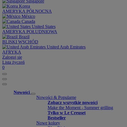
Singapore
Korea
AMERYKA PÓŁNOCNA
México
Canada
United States
AMERYKA POŁUDNIOWA
Brazil
BLISKI WSCHÓD
United Arab Emirates
AFRYKA
Zaloguj się
Lista życzeń
0
Nowości
Nowości & Popularne
Zobacz wszystkie nowości
Make the Moment - Summer grilling
Tylko w Le Creuset
Bestseller
Nowe kolory