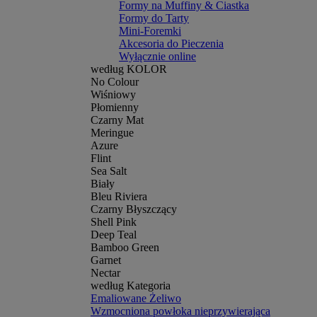
Formy na Muffiny & Ciastka
Formy do Tarty
Mini-Foremki
Akcesoria do Pieczenia
Wyłącznie online
według KOLOR
No Colour
Wiśniowy
Płomienny
Czarny Mat
Meringue
Azure
Flint
Sea Salt
Biały
Bleu Riviera
Czarny Błyszczący
Shell Pink
Deep Teal
Bamboo Green
Garnet
Nectar
według Kategoria
Emaliowane Żeliwo
Wzmocniona powłoka nieprzywierająca