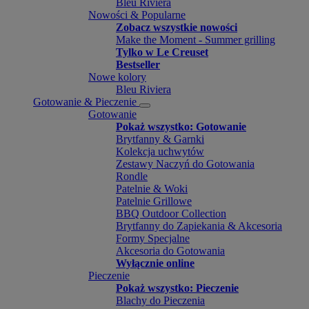
Bleu Riviera
Nowości & Popularne
Zobacz wszystkie nowości
Make the Moment - Summer grilling
Tylko w Le Creuset
Bestseller
Nowe kolory
Bleu Riviera
Gotowanie & Pieczenie
Gotowanie
Pokaż wszystko: Gotowanie
Brytfanny & Garnki
Kolekcja uchwytów
Zestawy Naczyń do Gotowania
Rondle
Patelnie & Woki
Patelnie Grillowe
BBQ Outdoor Collection
Brytfanny do Zapiekania & Akcesoria
Formy Specjalne
Akcesoria do Gotowania
Wyłącznie online
Pieczenie
Pokaż wszystko: Pieczenie
Blachy do Pieczenia