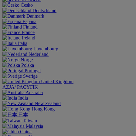
Česko
Deutschland
Danmark
España
Finland
France
Ireland
Italia
Luxembourg
Nederland
Norge
Polska
Portugal
Sverige
United Kingdom
AZJA/ PACYFIK
Australia
India
New Zealand
Hong Kong
日本
Taiwan
Malaysia
China