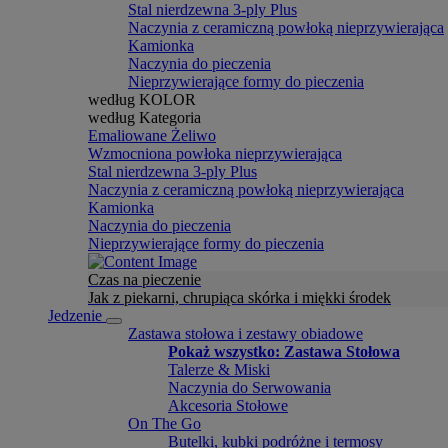
Stal nierdzewna 3-ply Plus
Naczynia z ceramiczną powłoką nieprzywierająca
Kamionka
Naczynia do pieczenia
Nieprzywierające formy do pieczenia
według KOLOR
według Kategoria
Emaliowane Żeliwo
Wzmocniona powłoka nieprzywierająca
Stal nierdzewna 3-ply Plus
Naczynia z ceramiczną powłoką nieprzywierająca
Kamionka
Naczynia do pieczenia
Nieprzywierające formy do pieczenia
Czas na pieczenie
Jak z piekarni, chrupiąca skórka i miękki środek
Jedzenie
Zastawa stołowa i zestawy obiadowe
Pokaż wszystko: Zastawa Stołowa
Talerze & Miski
Naczynia do Serwowania
Akcesoria Stołowe
On The Go
Butelki, kubki podróżne i termosy