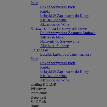
Picie
Pokaż wszystko: Picie
Kubki
Imbryki & Zaparzacze do Kawy
Kieliszki do wina
Akcesoria do Wina
Zastawa stołowa i zestawy obiadowe
Pokaż wszystko: Zastawa Stołowa
Talerze & Miski
Naczynia do Serwowania
Akcesoria Stołowe
On The Go
Butelki, kubki podróżne i termosy
Picie
Pokaż wszystko: Picie
Kubki
Imbryki & Zaparzacze do Kawy
Kieliszki do wina
Akcesoria do Wina
według KOLOR
Wiśniowy
Płomienny
Deep Teal
Shell Pink
Biały