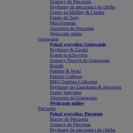
Zestawy do Pieczenia
Brytfanny do pieczenia i do chleba
Formy na Muffiny & Ciastka
Formy do Tarty
Mini-Foremki
Akcesoria do Pieczenia
Wyłącznie online
Gotowanie
Pokaż wszystko: Gotowanie
Brytfanny & Garnki
Kolekcja uchwytów
Zestawy Naczyń do Gotowania
Rondle
Patelnie & Woki
Patelnie Grillowe
BBQ Outdoor Collection
Brytfanny do Zapiekania & Akcesoria
Formy Specjalne
Akcesoria do Gotowania
Wyłącznie online
Pieczenie
Pokaż wszystko: Pieczenie
Blachy do Pieczenia
Zestawy do Pieczenia
Brytfanny do pieczenia i do chleba