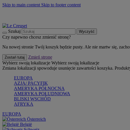
Skip to main content
Skip to footer content
Summer must-haves
Kup Teraz
Bezpłatna dostawa naczyń
Dostawa w ciągu 2-3 dni roboczych
Szukaj
Wyczyść
Czy napewno chcesz zmienić stronę?
Na nowej stronie Twój koszyk będzie pusty. Ale nie martw się, zach
Zmień stronę
Zostań tutaj
Wybierz swoją lokalizacje
Wybierz swoją lokalizacje
Zmiana lokalizacji spowoduje usunięcie zawartości koszyka. Produk
EUROPA
AZJA/ PACYFIK
AMERYKA PÓŁNOCNA
AMERYKA POŁUDNIOWA
BLISKI WSCHÓD
AFRYKA
EUROPA
Österreich
België
Schweiz