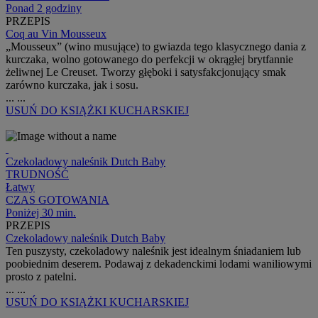
Ponad 2 godziny
PRZEPIS
Coq au Vin Mousseux
„Mousseux” (wino musujące) to gwiazda tego klasycznego dania z
kurczaka, wolno gotowanego do perfekcji w okrągłej brytfannie
żeliwnej Le Creuset. Tworzy głęboki i satysfakcjonujący smak
zarówno kurczaka, jak i sosu.
...
...
USUŃ
DO KSIĄŻKI KUCHARSKIEJ
Czekoladowy naleśnik Dutch Baby
TRUDNOŚĆ
Łatwy
CZAS GOTOWANIA
Poniżej 30 min.
PRZEPIS
Czekoladowy naleśnik Dutch Baby
Ten puszysty, czekoladowy naleśnik jest idealnym śniadaniem lub
poobiednim deserem. Podawaj z dekadenckimi lodami waniliowymi
prosto z patelni.
...
...
USUŃ
DO KSIĄŻKI KUCHARSKIEJ