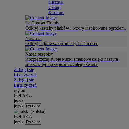
Historie
Usługi
Konkurs
Le Creuset Florals
Odkryj kształty płatków i wzory inspirowane ogrodem.
Nowości
Odkryj najnowsze produkty Le Creuset.
Nasze przepisy
Rozpieszczaj swoje kubki smakowe dzięki naszym
smakowitym przepisom z całego świata.
Zaloguj się
Lista życzeń
Zaloguj się
Lista życzeń
region
POLSKA
język
język
POLSKA
język