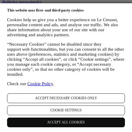
Polityka prywatności
This website uses first- and third-party cookies
Dziękujemy za subskrypcję!
Wkrótce otrzymasz aktualności od Le Creuset.
Cookies help us give you a better experience on Le Creuset,
Produkty
personalise content and ads, and analyse our traffic. We also
share information about your use of our site with our
Gotowanie & Pieczenie
advertising and analytics partners.
Jedzenie
“Necessary Cookies” cannot be disabled since they
Niezbędne w Kuchni
support web functionalities, but you can consent to all the other
Prezenty
uses above (preferences, statistics and marketing cookies) by
clicking “Accept all cookies”, or click “Cookie settings”, where
Odkryj
you manage each cookie category, or “Accept necessary
cookies only”, so that no other category of cookies will be
Przepisy
installed.
Historie
Usługi
Check our
Cookie Policy
.
Konkurs
Karta Podarunkowa
ACCEPT NECESSARY COOKIES ONLY
O Le Creuset
COOKIE SETTINGS
Nasze Dziedzictwo
Nasze Rzemiosło
Znajdź Salon
ACCEPT ALL COOKIES
Kariera