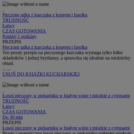
Pieczone udka z kurczaka z koprem i fasolką
TRUDNOŚĆ
Łatwy
CZAS GOTOWANIA
Poniżej 1 godziny
PRZEPIS
Pieczone udka z kurczaka z koprem i fasolką
Ten prosty przepis na pieczonego kurczaka wymaga tylko kilku
składników i jednej brytfanny, a sprawdza się idealnie na niedzielny
obiad.
...
...
USUŃ
DO KSIĄŻKI KUCHARSKIEJ
Łosoś pieczony w piekarniku w białym winie i miodzie z cytrusami
TRUDNOŚĆ
Łatwy
CZAS GOTOWANIA
Do 30 min
PRZEPIS
Łosoś pieczony w piekarniku w białym winie i miodzie z cytrusami
Prosty i aromatyczny łosoś pieczony w piekarniku najlepiej smakuje