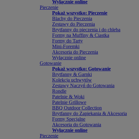
Wyłącznie online
Pieczenie
Pokaż wszystko: Pieczenie
Blachy do Pieczenia
Zestawy do Pieczenia
Brytfanny do pieczenia i do chleba
Formy na Muffiny & Ciastka
Formy do Tarty
Mini-Foremki
Akcesoria do Pieczenia
Wyłącznie online
Gotowanie
Pokaż wszystko: Gotowanie
Brytfanny & Garnki
Kolekcja uchwytów
Zestawy Naczyń do Gotowania
Rondle
Patelnie & Woki
Patelnie Grillowe
BBQ Outdoor Collection
Brytfanny do Zapiekania & Akcesoria
Formy Specjalne
Akcesoria do Gotowania
Wyłącznie online
Pieczenie