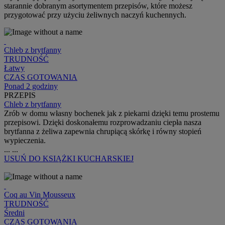
starannie dobranym asortymentem przepisów, które możesz
przygotować przy użyciu żeliwnych naczyń kuchennych.
Chleb z brytfanny
TRUDNOŚĆ
Łatwy
CZAS GOTOWANIA
Ponad 2 godziny
PRZEPIS
Chleb z brytfanny
Zrób w domu własny bochenek jak z piekarni dzięki temu prostemu
przepisowi. Dzięki doskonałemu rozprowadzaniu ciepła nasza
brytfanna z żeliwa zapewnia chrupiącą skórkę i równy stopień
wypieczenia.
...
...
USUŃ
DO KSIĄŻKI KUCHARSKIEJ
Coq au Vin Mousseux
TRUDNOŚĆ
Średni
CZAS GOTOWANIA