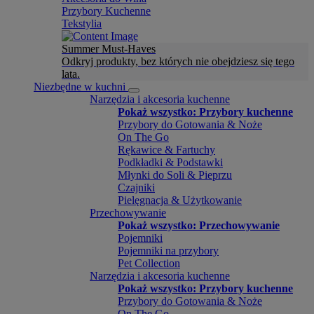
Przybory Kuchenne
Tekstylia
Summer Must-Haves
Odkryj produkty, bez których nie obejdziesz się tego
lata.
Niezbędne w kuchni
Narzędzia i akcesoria kuchenne
Pokaż wszystko: Przybory kuchenne
Przybory do Gotowania & Noże
On The Go
Rękawice & Fartuchy
Podkładki & Podstawki
Młynki do Soli & Pieprzu
Czajniki
Pielęgnacja & Użytkowanie
Przechowywanie
Pokaż wszystko: Przechowywanie
Pojemniki
Pojemniki na przybory
Pet Collection
Narzędzia i akcesoria kuchenne
Pokaż wszystko: Przybory kuchenne
Przybory do Gotowania & Noże
On The Go