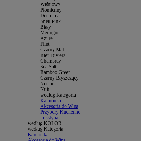
Wiśniowy
Płomienny
Deep Teal
Shell Pink
Biały
Meringue
Azure
Flint
Czarny Mat
Bleu Riviera
Chambray
Sea Salt
Bamboo Green
Czarny Błyszczący
Nectar
Nuit
według Kategoria
Kamionka
Akcesoria do Wina
Przybory Kuchenne
Tekstylia
według KOLOR
według Kategoria
Kamionka
Akcesoria do Wina