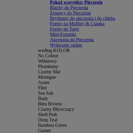
Pokaż wszystko: Pieczenie
Blachy do Pieczenia
Zestawy do Pieczenia
Brytfanny do pieczenia i do chleba
Formy na Muffiny & Ciastka
Formy do Tarty
Mini-Foremki
Akcesoria do Pieczenia
Wyłącznie online
według KOLOR
No Colour
Wiśniowy
Płomienny
Czarny Mat
Meringue
Azure
Flint
Sea Salt
Biały
Bleu Riviera
Czarny Błyszczący
Shell Pink
Deep Teal
Bamboo Green
Garnet