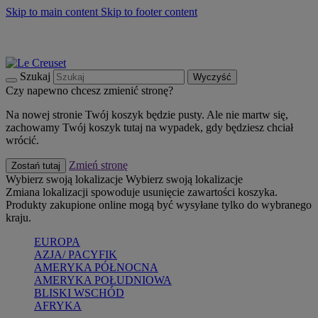
Skip to main content
Skip to footer content
Summer must-haves
Kup Teraz
Bezpłatna dostawa naczyń
Dostawa w ciągu 2-3 dni roboczych
Szukaj
Wyczyść
Czy napewno chcesz zmienić stronę?
Na nowej stronie Twój koszyk będzie pusty. Ale nie martw się,
zachowamy Twój koszyk tutaj na wypadek, gdy będziesz chciał
wrócić.
Zmień stronę
Zostań tutaj
Wybierz swoją lokalizacje
Wybierz swoją lokalizacje
Zmiana lokalizacji spowoduje usunięcie zawartości koszyka.
Produkty zakupione online mogą być wysyłane tylko do wybranego
kraju.
EUROPA
AZJA/ PACYFIK
AMERYKA PÓŁNOCNA
AMERYKA POŁUDNIOWA
BLISKI WSCHÓD
AFRYKA