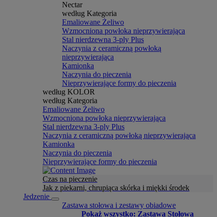
Nectar
według Kategoria
Emaliowane Żeliwo
Wzmocniona powłoka nieprzywierająca
Stal nierdzewna 3-ply Plus
Naczynia z ceramiczną powłoką
nieprzywierająca
Kamionka
Naczynia do pieczenia
Nieprzywierające formy do pieczenia
według KOLOR
według Kategoria
Emaliowane Żeliwo
Wzmocniona powłoka nieprzywierająca
Stal nierdzewna 3-ply Plus
Naczynia z ceramiczną powłoką nieprzywierająca
Kamionka
Naczynia do pieczenia
Nieprzywierające formy do pieczenia
Czas na pieczenie
Jak z piekarni, chrupiąca skórka i miękki środek
Jedzenie
Zastawa stołowa i zestawy obiadowe
Pokaż wszystko: Zastawa Stołowa