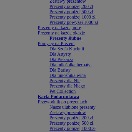
Zestawy prezentów
Prezenty poniżej 200 zł
Prezenty poniżej 500 zł
Prezenty poniżej 1000 zł
Prezenty powyżej 1000 zł
Prezenty na każdą porę
Prezenty na każdą okazję
Prezenty ślubne
Pomysły na Prezent
Dla Szefa Kuchnii
Dla Artysty
Dla Piekarza
Dla miłośnika herbaty
Dla Baristy
Dla miłośnika wina
Prezenty dla Niej
Prezenty dla Niego
Pet Collection
Karta Podarunkowa
Przewodnik po prezentach
Nasze ulubione prezenty
Zestawy prezentów
Prezenty poniżej 200 zł
Prezenty poniżej 500 zł
Prezenty poniżej 1000 zł