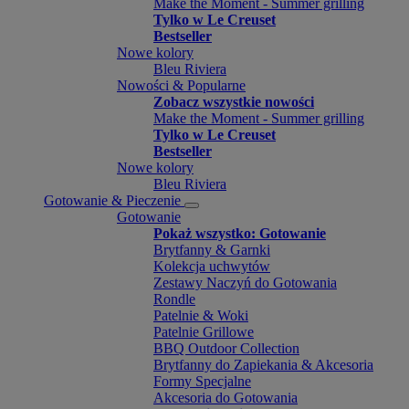
Make the Moment - Summer grilling
Tylko w Le Creuset
Bestseller
Nowe kolory
Bleu Riviera
Nowości & Popularne
Zobacz wszystkie nowości
Make the Moment - Summer grilling
Tylko w Le Creuset
Bestseller
Nowe kolory
Bleu Riviera
Gotowanie & Pieczenie
Gotowanie
Pokaż wszystko: Gotowanie
Brytfanny & Garnki
Kolekcja uchwytów
Zestawy Naczyń do Gotowania
Rondle
Patelnie & Woki
Patelnie Grillowe
BBQ Outdoor Collection
Brytfanny do Zapiekania & Akcesoria
Formy Specjalne
Akcesoria do Gotowania