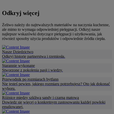
Odkryj więcej
Żeliwo należy do najtrwalszych materiałów na naczynia kuchenne,
ale mimo to wymaga odpowiedniej pielęgnacji. Odkryj nasze
najlepsze wskazówki dotyczące pielęgnacji i użytkowania, jak
również sposoby użycia produktów i odpowiednie źródła ciepła.
Nasze Dziedzictwo
Odkryj historię partnerstwa i rzemiosła.
Starannie wykonane
Stworzone z pokolenia pasji i wiedzy.
Przewodnik po rozmiarach bytfann
Nie jesteś pewien, jakiego rozmiaru potrzebujesz? Oto jak dokonać
wyboru.
Różnice między szkliwą sandy i czarną matową
Dowiedz się więcej o konkretnym zastosowaniu każdej powłoki
emaliowanej.