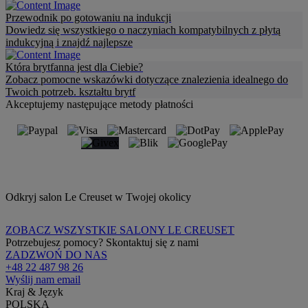
Przewodnik po gotowaniu na indukcji
Dowiedz się wszystkiego o naczyniach kompatybilnych z płytą
indukcyjną i znajdź najlepsze
Która brytfanna jest dla Ciebie?
Zobacz pomocne wskazówki dotyczące znalezienia idealnego do
Twoich potrzeb. kształtu brytf
Akceptujemy następujące metody płatności
Odkryj salon Le Creuset w Twojej okolicy
ZOBACZ WSZYSTKIE SALONY LE CREUSET
Potrzebujesz pomocy? Skontaktuj się z nami
ZADZWOŃ DO NAS
+48 22 487 98 26
Wyślij nam email
Kraj & Język
POLSKA