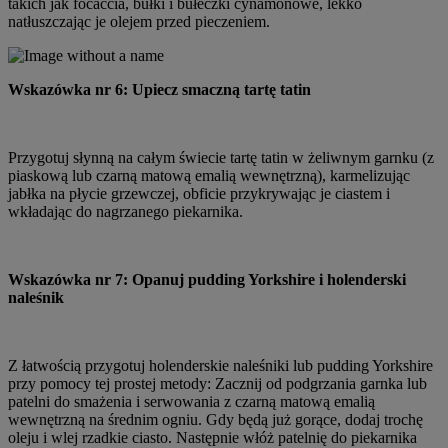
takich jak focaccia, bułki i bułeczki cynamonowe, lekko
natłuszczając je olejem przed pieczeniem.
Wskazówka nr 6: Upiecz smaczną tartę tatin
Przygotuj słynną na całym świecie tartę tatin w żeliwnym garnku (z
piaskową lub czarną matową emalią wewnętrzną), karmelizując
jabłka na płycie grzewczej, obficie przykrywając je ciastem i
wkładając do nagrzanego piekarnika.
Wskazówka nr 7: Opanuj pudding Yorkshire i holenderski
naleśnik
Z łatwością przygotuj holenderskie naleśniki lub pudding Yorkshire
przy pomocy tej prostej metody: Zacznij od podgrzania garnka lub
patelni do smażenia i serwowania z czarną matową emalią
wewnętrzną na średnim ogniu. Gdy będą już gorące, dodaj trochę
oleju i wlej rzadkie ciasto. Następnie włóż patelnię do piekarnika