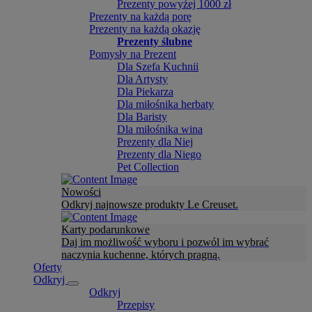
Prezenty powyżej 1000 zł
Prezenty na każdą porę
Prezenty na każdą okazję
Prezenty ślubne
Pomysły na Prezent
Dla Szefa Kuchnii
Dla Artysty
Dla Piekarza
Dla miłośnika herbaty
Dla Baristy
Dla miłośnika wina
Prezenty dla Niej
Prezenty dla Niego
Pet Collection
Nowości
Odkryj najnowsze produkty Le Creuset.
Karty podarunkowe
Daj im możliwość wyboru i pozwól im wybrać
naczynia kuchenne, których pragną.
Oferty
Odkryj
Odkryj
Przepisy