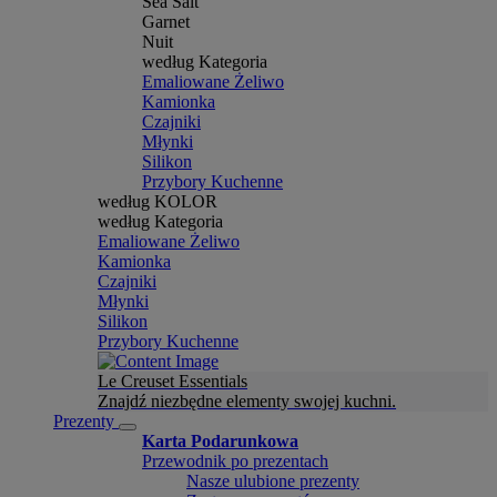
Sea Salt
Garnet
Nuit
według Kategoria
Emaliowane Żeliwo
Kamionka
Czajniki
Młynki
Silikon
Przybory Kuchenne
według KOLOR
według Kategoria
Emaliowane Żeliwo
Kamionka
Czajniki
Młynki
Silikon
Przybory Kuchenne
Le Creuset Essentials
Znajdź niezbędne elementy swojej kuchni.
Prezenty
Karta Podarunkowa
Przewodnik po prezentach
Nasze ulubione prezenty