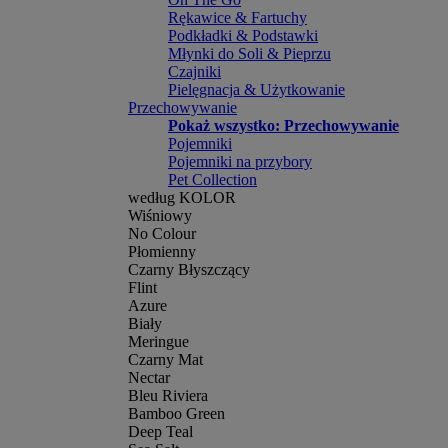
Rękawice & Fartuchy
Podkładki & Podstawki
Młynki do Soli & Pieprzu
Czajniki
Pielęgnacja & Użytkowanie
Przechowywanie
Pokaż wszystko: Przechowywanie
Pojemniki
Pojemniki na przybory
Pet Collection
według KOLOR
Wiśniowy
No Colour
Płomienny
Czarny Błyszczący
Flint
Azure
Biały
Meringue
Czarny Mat
Nectar
Bleu Riviera
Bamboo Green
Deep Teal