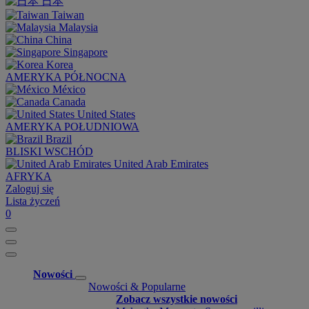
日本
Taiwan
Malaysia
China
Singapore
Korea
AMERYKA PÓŁNOCNA
México
Canada
United States
AMERYKA POŁUDNIOWA
Brazil
BLISKI WSCHÓD
United Arab Emirates
AFRYKA
Zaloguj się
Lista życzeń
0
Nowości
Nowości & Popularne
Zobacz wszystkie nowości