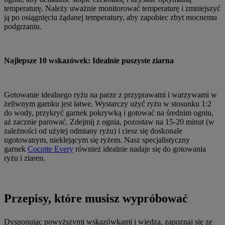
temperaturę. Należy uważnie monitorować temperaturę i zmniejszyć
ją po osiągnięciu żądanej temperatury, aby zapobiec zbyt mocnemu
podgrzaniu.
Najlepsze 10 wskazówek: Idealnie puszyste ziarna
Gotowanie idealnego ryżu na parze z przyprawami i warzywami w
żeliwnym garnku jest łatwe. Wystarczy użyć ryżu w stosunku 1:2
do wody, przykryć garnek pokrywką i gotować na średnim ogniu,
aż zacznie parować. Zdejmij z ognia, pozostaw na 15-20 minut (w
zależności od użytej odmiany ryżu) i ciesz się doskonale
ugotowanym, nieklejącym się ryżem. Nasz specjalistyczny
garnek
Cocotte Every
również idealnie nadaje się do gotowania
ryżu i ziaren.
Przepisy, które musisz wypróbować
Dysponując powyższymi wskazówkami i wiedzą, zapoznaj się ze