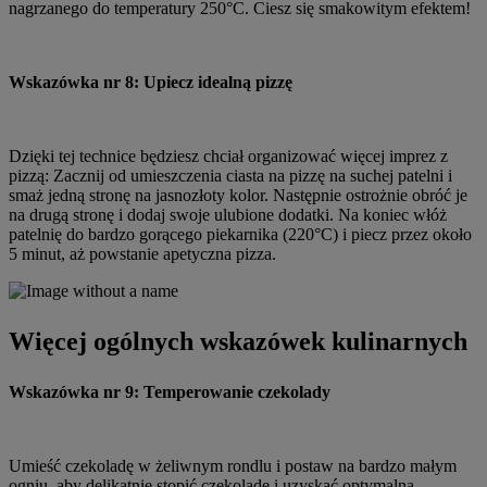
nagrzanego do temperatury 250°C. Ciesz się smakowitym efektem!
Wskazówka nr 8: Upiecz idealną pizzę
Dzięki tej technice będziesz chciał organizować więcej imprez z
pizzą: Zacznij od umieszczenia ciasta na pizzę na suchej patelni i
smaż jedną stronę na jasnozłoty kolor. Następnie ostrożnie obróć je
na drugą stronę i dodaj swoje ulubione dodatki. Na koniec włóż
patelnię do bardzo gorącego piekarnika (220°C) i piecz przez około
5 minut, aż powstanie apetyczna pizza.
Więcej ogólnych wskazówek kulinarnych
Wskazówka nr 9: Temperowanie czekolady
Umieść czekoladę w żeliwnym rondlu i postaw na bardzo małym
ogniu, aby delikatnie stopić czekoladę i uzyskać optymalną