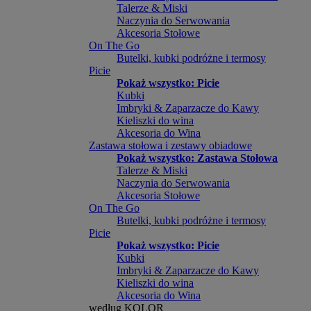
Talerze & Miski
Naczynia do Serwowania
Akcesoria Stołowe
On The Go
Butelki, kubki podróżne i termosy
Picie
Pokaż wszystko: Picie
Kubki
Imbryki & Zaparzacze do Kawy
Kieliszki do wina
Akcesoria do Wina
Zastawa stołowa i zestawy obiadowe
Pokaż wszystko: Zastawa Stołowa
Talerze & Miski
Naczynia do Serwowania
Akcesoria Stołowe
On The Go
Butelki, kubki podróżne i termosy
Picie
Pokaż wszystko: Picie
Kubki
Imbryki & Zaparzacze do Kawy
Kieliszki do wina
Akcesoria do Wina
według KOLOR