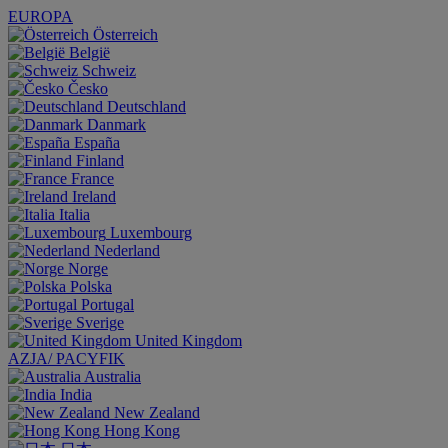
EUROPA
Österreich
België
Schweiz
Česko
Deutschland
Danmark
España
Finland
France
Ireland
Italia
Luxembourg
Nederland
Norge
Polska
Portugal
Sverige
United Kingdom
AZJA/ PACYFIK
Australia
India
New Zealand
Hong Kong