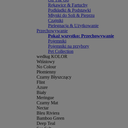
Rękawice & Fartuchy
Podkładki & Podstawki
Młynki do Soli & Pieprzu
Czajniki
Pielęgnacja & Użytkowanie
Przechowywanie
Pokaż wszystko: Przechowywanie
Pojemniki
Pojemniki na przybory
Pet Collection
według KOLOR
Wiśniowy
No Colour
Płomienny
Czarny Błyszczący
Flint
Azure
Biały
Meringue
Czarny Mat
Nectar
Bleu Riviera
Bamboo Green
Deep Teal