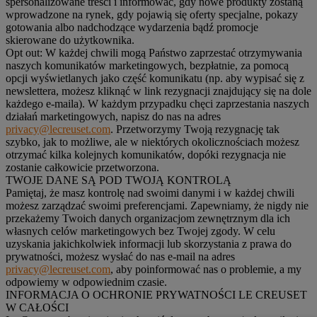
spersonalizowane treści i informować, gdy nowe produkty zostaną
wprowadzone na rynek, gdy pojawią się oferty specjalne, pokazy
gotowania albo nadchodzące wydarzenia bądź promocje
skierowane do użytkownika.
Opt out:
W każdej chwili mogą Państwo zaprzestać otrzymywania
naszych komunikatów marketingowych, bezpłatnie, za pomocą
opcji wyświetlanych jako część komunikatu (np. aby wypisać się z
newslettera, możesz kliknąć w link rezygnacji znajdujący się na dole
każdego e-maila). W każdym przypadku chęci zaprzestania naszych
działań marketingowych, napisz do nas na adres
privacy@lecreuset.com
. Przetworzymy Twoją rezygnację tak
szybko, jak to możliwe, ale w niektórych okolicznościach możesz
otrzymać kilka kolejnych komunikatów, dopóki rezygnacja nie
zostanie całkowicie przetworzona.
TWOJE DANE SĄ POD TWOJĄ KONTROLĄ
Pamiętaj, że masz kontrolę nad swoimi danymi i w każdej chwili
możesz zarządzać swoimi preferencjami. Zapewniamy, że nigdy nie
przekażemy Twoich danych organizacjom zewnętrznym dla ich
własnych celów marketingowych bez Twojej zgody. W celu
uzyskania jakichkolwiek informacji lub skorzystania z prawa do
prywatności, możesz wysłać do nas e-mail na adres
privacy@lecreuset.com
, aby poinformować nas o problemie, a my
odpowiemy w odpowiednim czasie.
INFORMACJA O OCHRONIE PRYWATNOŚCI LE CREUSET
W CAŁOŚCI