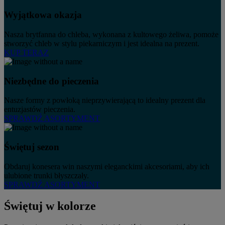
Wyjątkowa okazja
Nasza brytfanna do chleba, wykonana z kultowego żeliwa, pomoże
stworzyć chleb w stylu piekarniczym i jest idealna na prezent.
KUP TERAZ
Niezbędne do pieczenia
Nasze formy z powłoką nieprzywierającą to idealny prezent dla
entuzjastów pieczenia.
SPRAWDŹ ASORTYMENT
Świętuj sezon
Obdaruj konesera win naszymi eleganckimi akcesoriami, aby ich
ulubione trunki błyszczały.
SPRAWDŹ ASORTYMENT
Świętuj w kolorze