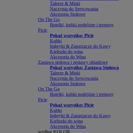
Talerze & Miski
Naczynia do Serwowania
Akcesoria Stołowe
On The Go
Butelki, kubki podróżne i termosy
Picie
Pokaż wszystko: Picie
Kubki
Imbryki & Zaparzacze do Kawy
Kieliszki do wina
Akcesoria do Wina
Zastawa stołowa i zestawy obiadowe
Pokaż wszystko: Zastawa Stołowa
Talerze & Miski
Naczynia do Serwowania
Akcesoria Stołowe
On The Go
Butelki, kubki podróżne i termosy
Picie
Pokaż wszystko: Picie
Kubki
Imbryki & Zaparzacze do Kawy
Kieliszki do wina
Akcesoria do Wina
według KOLOR