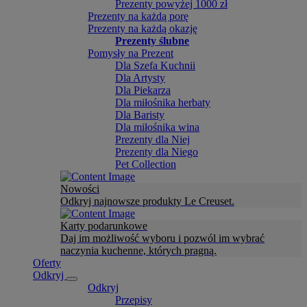
Prezenty powyżej 1000 zł
Prezenty na każdą porę
Prezenty na każdą okazję
Prezenty ślubne
Pomysły na Prezent
Dla Szefa Kuchnii
Dla Artysty
Dla Piekarza
Dla miłośnika herbaty
Dla Baristy
Dla miłośnika wina
Prezenty dla Niej
Prezenty dla Niego
Pet Collection
Nowości
Odkryj najnowsze produkty Le Creuset.
Karty podarunkowe
Daj im możliwość wyboru i pozwól im wybrać
naczynia kuchenne, których pragną.
Oferty
Odkryj
Odkryj
Przepisy