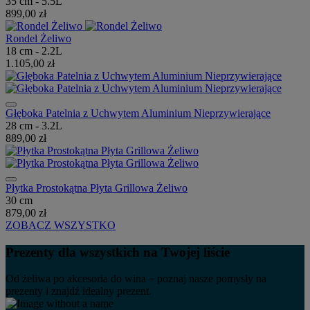
35 cm - 5.5L
899,00 zł
Rondel Żeliwo
18 cm - 2.2L
1.105,00 zł
Głęboka Patelnia z Uchwytem Aluminium Nieprzywierające
28 cm - 3.2L
889,00 zł
Płytka Prostokątna Płyta Grillowa Żeliwo
30 cm
879,00 zł
ZOBACZ WSZYSTKO
Prezenty dla wszystkich na Twojej liście
Od żeliwa po akcesoria do wina – poznaj nasze pomysły na
prezenty i znajdź idealny prezent.