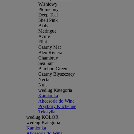
Wiśniowy
Płomienny
Deep Teal
Shell Pink
Biały
Meringue
Azure
Flint
Czarny Mat
Bleu Riviera
Chambray
Sea Salt
Bamboo Green
Czarny Błyszczący
Nectar
Nuit
według Kategoria
Kamionka
Akcesoria do Wina
Przybory Kuchenne
Tekstylia
według KOLOR
według Kategoria
Kamionka
Akcesoria do Wina