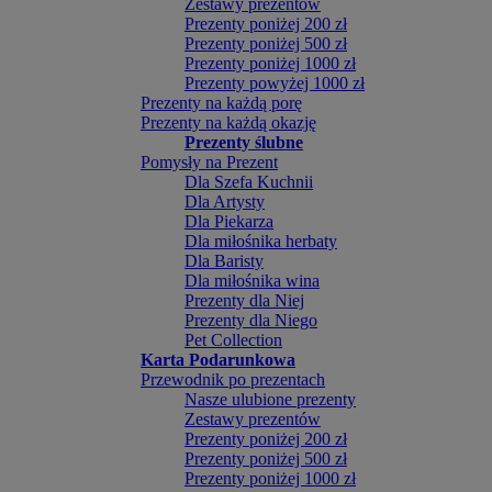
Zestawy prezentów
Prezenty poniżej 200 zł
Prezenty poniżej 500 zł
Prezenty poniżej 1000 zł
Prezenty powyżej 1000 zł
Prezenty na każdą porę
Prezenty na każdą okazję
Prezenty ślubne
Pomysły na Prezent
Dla Szefa Kuchnii
Dla Artysty
Dla Piekarza
Dla miłośnika herbaty
Dla Baristy
Dla miłośnika wina
Prezenty dla Niej
Prezenty dla Niego
Pet Collection
Karta Podarunkowa
Przewodnik po prezentach
Nasze ulubione prezenty
Zestawy prezentów
Prezenty poniżej 200 zł
Prezenty poniżej 500 zł
Prezenty poniżej 1000 zł