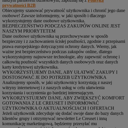
naszym partnerem biznesowym, zapoznaj się z
Polityką
prywatności B2B
Obiecujemy szanować prywatność użytkownika i chronić jego dane
osobowe! Zawsze informujemy, w jaki sposób i dlaczego
wykorzystujemy dane osobowe użytkownika.
BEZPIECZEŃSTWO PODCZAS ZAKUPÓW ONLINE JEST
NASZYM PRIORYTETEM
Dane osobowe użytkownika są przechowywane w sposób
bezpieczny i z zachowaniem ścisłej poufności, zgodnie z przepisami
prawa europejskiego dotyczącymi ochrony danych. Wiemy, jak
ważne jest bezpieczeństwo podczas zakupów online, dlatego
wykorzystujemy najnowsze technologie, aby zapewnić ochronę i
całkowitą poufność wszystkich danych osobowych oraz danych
karty kredytowej użytkownika.
WYKORZYSTUJEMY DANE, ABY UŁATWIĆ ZAKUPY I
DOSTOSOWAĆ JE DO POTRZEB UŻYTKOWNIKA
Analizujemy sposób, w jaki użytkownicy korzystają z naszej
witryny internetowej i z naszych usług w celu ułatwienia
korzystania i uczynienia go bardziej interesującym.
WYKORZYSTUJEMY DANE, ABY ZWIĘKSZYĆ KOMFORT
GOTOWANIA Z LE CREUSET I INFORMOWAĆ
UŻYTKOWNIKA O AKTUALNOŚCIACH I OFERTACH
Jeżeli użytkownik zdecyduje się dodać swoje dane do bazy danych
klientów grupy i otrzymywać newsletter Le Creuset i inną
komunikację marketingową, będziemy przesyłać mu