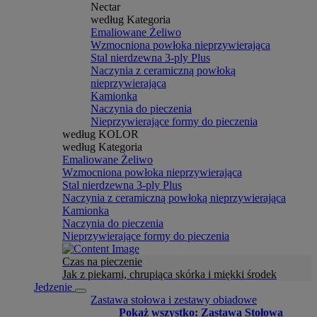
Nectar
według Kategoria
Emaliowane Żeliwo
Wzmocniona powłoka nieprzywierająca
Stal nierdzewna 3-ply Plus
Naczynia z ceramiczną powłoką
nieprzywierająca
Kamionka
Naczynia do pieczenia
Nieprzywierające formy do pieczenia
według KOLOR
według Kategoria
Emaliowane Żeliwo
Wzmocniona powłoka nieprzywierająca
Stal nierdzewna 3-ply Plus
Naczynia z ceramiczną powłoką nieprzywierająca
Kamionka
Naczynia do pieczenia
Nieprzywierające formy do pieczenia
Czas na pieczenie
Jak z piekarni, chrupiąca skórka i miękki środek
Jedzenie
Zastawa stołowa i zestawy obiadowe
Pokaż wszystko: Zastawa Stołowa