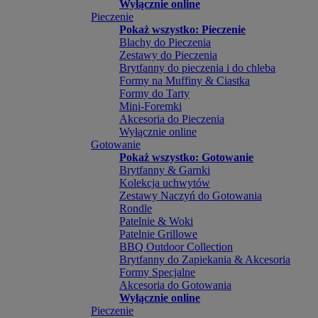
Wyłącznie online
Pieczenie
Pokaż wszystko: Pieczenie
Blachy do Pieczenia
Zestawy do Pieczenia
Brytfanny do pieczenia i do chleba
Formy na Muffiny & Ciastka
Formy do Tarty
Mini-Foremki
Akcesoria do Pieczenia
Wyłącznie online
Gotowanie
Pokaż wszystko: Gotowanie
Brytfanny & Garnki
Kolekcja uchwytów
Zestawy Naczyń do Gotowania
Rondle
Patelnie & Woki
Patelnie Grillowe
BBQ Outdoor Collection
Brytfanny do Zapiekania & Akcesoria
Formy Specjalne
Akcesoria do Gotowania
Wyłącznie online
Pieczenie