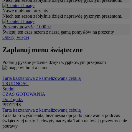
Niech ten sezon zabłyśnie dzięki naprawdę pysznym prezentom.
Nasze ulubione prezenty
Niech ten sezon zabłyśnie dzięki naprawdę pysznym prezentom.
Prezenty powyżej 1000 zł
Świętuj ten czas razem z naszą gamą pomysłów na prezenty
Odkryj więcej
Zaplanuj menu świąteczne
Podaruj pyszne jedzenie dzięki wyjątkowym przepisom
Tarta kasztanowa z karmelizowaną cebulą
TRUDNOŚĆ
Średni
CZAS GOTOWANIA
Do 2 godz.
PRZEPIS
Tarta kasztanowa z karmelizowaną cebulą
Ta tarta to wyśmienita, bezmięsna opcja do podawania podczas
świątecznej uczty. Uchwyty naczynia Tatin ułatwiają przewrócenie
potrawy.
...
...