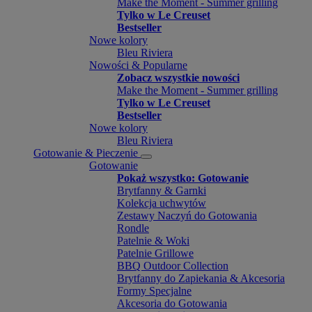
Make the Moment - Summer grilling
Tylko w Le Creuset
Bestseller
Nowe kolory
Bleu Riviera
Nowości & Popularne
Zobacz wszystkie nowości
Make the Moment - Summer grilling
Tylko w Le Creuset
Bestseller
Nowe kolory
Bleu Riviera
Gotowanie & Pieczenie
Gotowanie
Pokaż wszystko: Gotowanie
Brytfanny & Garnki
Kolekcja uchwytów
Zestawy Naczyń do Gotowania
Rondle
Patelnie & Woki
Patelnie Grillowe
BBQ Outdoor Collection
Brytfanny do Zapiekania & Akcesoria
Formy Specjalne
Akcesoria do Gotowania