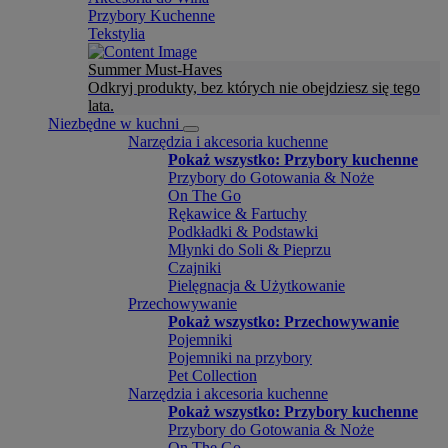
Przybory Kuchenne
Tekstylia
Summer Must-Haves
Odkryj produkty, bez których nie obejdziesz się tego
lata.
Niezbędne w kuchni
Narzędzia i akcesoria kuchenne
Pokaż wszystko: Przybory kuchenne
Przybory do Gotowania & Noże
On The Go
Rękawice & Fartuchy
Podkładki & Podstawki
Młynki do Soli & Pieprzu
Czajniki
Pielęgnacja & Użytkowanie
Przechowywanie
Pokaż wszystko: Przechowywanie
Pojemniki
Pojemniki na przybory
Pet Collection
Narzędzia i akcesoria kuchenne
Pokaż wszystko: Przybory kuchenne
Przybory do Gotowania & Noże
On The Go