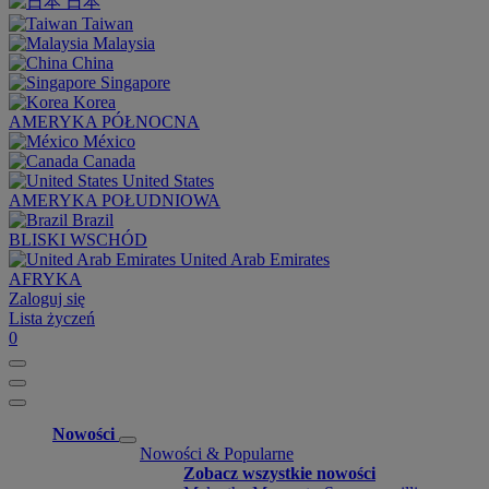
日本
Taiwan
Malaysia
China
Singapore
Korea
AMERYKA PÓŁNOCNA
México
Canada
United States
AMERYKA POŁUDNIOWA
Brazil
BLISKI WSCHÓD
United Arab Emirates
AFRYKA
Zaloguj się
Lista życzeń
0
Nowości
Nowości & Popularne
Zobacz wszystkie nowości