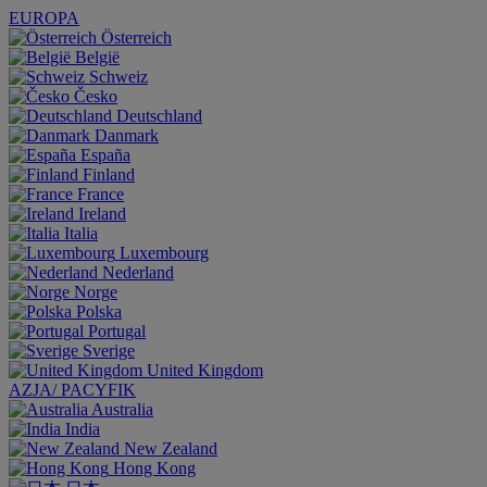
EUROPA
Österreich
België
Schweiz
Česko
Deutschland
Danmark
España
Finland
France
Ireland
Italia
Luxembourg
Nederland
Norge
Polska
Portugal
Sverige
United Kingdom
AZJA/ PACYFIK
Australia
India
New Zealand
Hong Kong