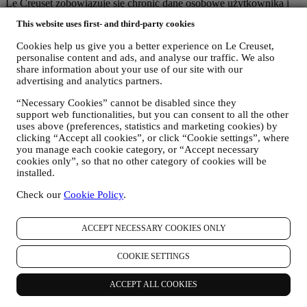
Le Creuset zobowiązuje się chronić dane osobowe użytkownika i
jego prywatność, a niniejsza informacja wyjaśnia, w jaki sposób
This website uses first- and third-party cookies
gromadzimy i przetwarzamy dane osobowe użytkownika zgodnie z
przepisami prawa UE o ochronie danych (w tym z ogólnym
Cookies help us give you a better experience on Le Creuset,
rozporządzeniem o ochronie danych UE 2016/679) oraz przepisami
personalise content and ads, and analyse our traffic. We also
prawa dotyczącymi ochrony danych obowiązującymi w kraju, na
share information about your use of our site with our
terytorium i w lokalizacji użytkownika ("
Przepisy dotyczące
advertising and analytics partners.
ochrony danych
").
“Necessary Cookies” cannot be disabled since they
1. KIEDY I JAKIE RODZAJE DANYCH UŻYTKOWNIKA
GROMADZIMY?
support web functionalities, but you can consent to all the other
uses above (preferences, statistics and marketing cookies) by
"Dane osobowe" oznaczają wszelkie dane dotyczące użytkownika i
clicking “Accept all cookies”, or click “Cookie settings”, where
pozwalające nam na określenie jego tożsamości bezpośrednio albo
you manage each cookie category, or “Accept necessary
w połączeniu z innymi danymi.
cookies only”, so that no other category of cookies will be
Dzieci
: Nie pozyskujemy danych osobowych od dzieci. Trzeba mieć
installed.
18 lat albo więcej, aby korzystać z naszej witryny internetowej i
naszych usług.
Check our
Cookie Policy
.
Możemy gromadzić dane osobowe użytkowników korzystających z
naszej strony internetowej („Strona internetowa”), rejestrujących
konto Le Creuset, kupujących produkty Le Creuset na Stronie
ACCEPT NECESSARY COOKIES ONLY
internetowej lub w naszych sklepach Le Creuset (Signature
Boutique i Salony Outlet) lub subskrybujących nasze komunikaty
COOKIE SETTINGS
marketingowe. Dane osobowe mogą dotyczyć:
ACCEPT ALL COOKIES
dane zakupu, na przykład datę i godzinę zakupu, dane
dostawy, dane i informacje szczegółowe dotyczące produktu i