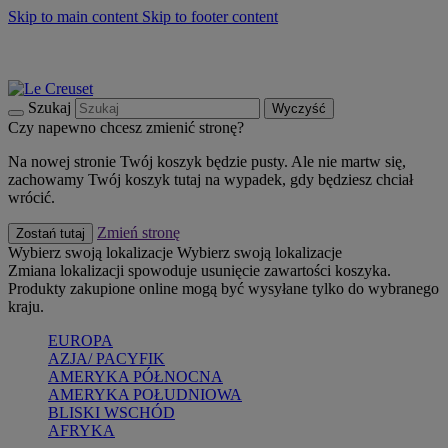
Skip to main content
Skip to footer content
Summer must-haves
Kup Teraz
Bezpłatna dostawa naczyń
Dostawa w ciągu 2-3 dni roboczych
Szukaj
Wyczyść
Czy napewno chcesz zmienić stronę?
Na nowej stronie Twój koszyk będzie pusty. Ale nie martw się,
zachowamy Twój koszyk tutaj na wypadek, gdy będziesz chciał
wrócić.
Zmień stronę
Zostań tutaj
Wybierz swoją lokalizacje
Wybierz swoją lokalizacje
Zmiana lokalizacji spowoduje usunięcie zawartości koszyka.
Produkty zakupione online mogą być wysyłane tylko do wybranego
kraju.
EUROPA
AZJA/ PACYFIK
AMERYKA PÓŁNOCNA
AMERYKA POŁUDNIOWA
BLISKI WSCHÓD
AFRYKA