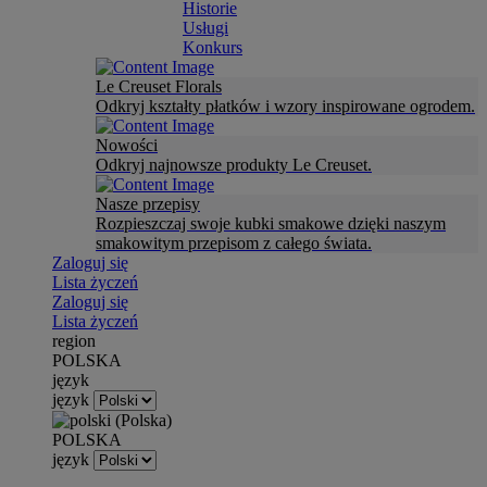
Historie
Usługi
Konkurs
Le Creuset Florals
Odkryj kształty płatków i wzory inspirowane ogrodem.
Nowości
Odkryj najnowsze produkty Le Creuset.
Nasze przepisy
Rozpieszczaj swoje kubki smakowe dzięki naszym
smakowitym przepisom z całego świata.
Zaloguj się
Lista życzeń
Zaloguj się
Lista życzeń
region
POLSKA
język
język
POLSKA
język