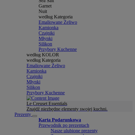
Sea Salt
Garnet
Nuit
według Kategoria
Emaliowane Żeliwo
Kamionka
Czajniki
Młynki
Silikon
Przybory Kuchenne
według KOLOR
według Kategoria
Emaliowane Żeliwo
Kamionka
Czajniki
Młynki
Silikon
Przybory Kuchenne
Le Creuset Essentials
Znajdź niezbędne elementy swojej kuchni.
Prezenty
Karta Podarunkowa
Przewodnik po prezentach
Nasze ulubione prezenty