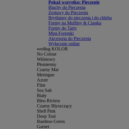
Pokaż wszystko: Pieczenie
Blachy do Pieczenia
Zestawy do Pieczenia
Brytfanny do pieczenia i do chleba
Formy na Muffiny & Ciastka
Formy do Tarty
Mini-Foremki
Akcesoria do Pieczenia
Wyłącznie online
według KOLOR
No Colour
Wiśniowy
Płomienny
Czarny Mat
Meringue
Azure
Flint
Sea Salt
Biały
Bleu Riviera
Czarny Błyszczący
Shell Pink
Deep Teal
Bamboo Green
Garnet