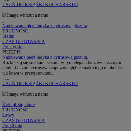
USUŃ
DO KSIĄŻKI KUCHARSKIEJ
Nadziewana pierś indyka z cytrusową glazurą.
TRUDNOŚĆ
Średni
CZAS GOTOWANIA
Do 2 godz.
PRZEPIS
Nadziewana pierś indyka z cytrusową glazurą.
Rozkoszuj się smakami sezonu w tym eleganckim, świątecznym
daniu. Glazura cytrusowa zapewnia głębie smaku tego dania i jest
tak łatwa w przygotowaniu.
...
...
USUŃ
DO KSIĄŻKI KUCHARSKIEJ
Koktajl Signature
TRUDNOŚĆ
Łatwy
CZAS GOTOWANIA
Do 30 min
PRZEPIS