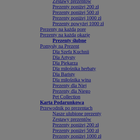
Zestawy prezentów
Prezenty poniżej 200 zł
Prezenty poniżej 500 zł
Prezenty poniżej 1000 zł
Prezenty powyżej 1000 zł
Prezenty na każdą porę
Prezenty na każdą okazję
Prezenty ślubne
Pomysły na Prezent
Dla Szefa Kuchnii
Dla Artysty
Dla Piekarza
Dla miłośnika herbaty
Dla Baristy
Dla miłośnika wina
Prezenty dla Niej
Prezenty dla Niego
Pet Collection
Karta Podarunkowa
Przewodnik po prezentach
Nasze ulubione prezenty
Zestawy prezentów
Prezenty poniżej 200 zł
Prezenty poniżej 500 zł
Prezenty poniżej 1000 zł