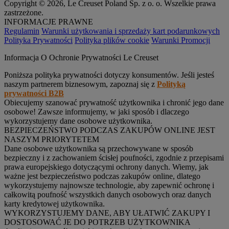
Copyright © 2026, Le Creuset Poland Sp. z o. o. Wszelkie prawa
zastrzeżone.
INFORMACJE PRAWNE
Regulamin
Warunki użytkowania i sprzedaży kart podarunkowych
Polityka Prywatności
Polityka plików cookie
Warunki Promocji
Informacja O Ochronie Prywatności Le Creuset
Poniższa polityka prywatności dotyczy konsumentów. Jeśli jesteś
naszym partnerem biznesowym, zapoznaj się z
Polityką
prywatności B2B
Obiecujemy szanować prywatność użytkownika i chronić jego dane
osobowe! Zawsze informujemy, w jaki sposób i dlaczego
wykorzystujemy dane osobowe użytkownika.
BEZPIECZEŃSTWO PODCZAS ZAKUPÓW ONLINE JEST
NASZYM PRIORYTETEM
Dane osobowe użytkownika są przechowywane w sposób
bezpieczny i z zachowaniem ścisłej poufności, zgodnie z przepisami
prawa europejskiego dotyczącymi ochrony danych. Wiemy, jak
ważne jest bezpieczeństwo podczas zakupów online, dlatego
wykorzystujemy najnowsze technologie, aby zapewnić ochronę i
całkowitą poufność wszystkich danych osobowych oraz danych
karty kredytowej użytkownika.
WYKORZYSTUJEMY DANE, ABY UŁATWIĆ ZAKUPY I
DOSTOSOWAĆ JE DO POTRZEB UŻYTKOWNIKA