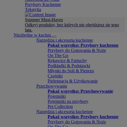
Przybory Kuchenne
Tekstylia
Summer Must-Haves
Odkryj produkty, bez których nie obejdziesz się tego
lata.
Niezbędne w kuchni
Narzędzia i akcesoria kuchenne
Pokaż wszystko: Przybory kuchenne
Przybory do Gotowania & Noże
On The Go
Rękawice & Fartuchy
Podkładki & Podstawki
Młynki do Soli & Pieprzu
Czajniki
Pielęgnacja & Użytkowanie
Przechowywanie
Pokaż wszystko: Przechowywanie
Pojemniki
Pojemniki na przybory
Pet Collection
Narzędzia i akcesoria kuchenne
Pokaż wszystko: Przybory kuchenne
Przybory do Gotowania & Noże
On The Go