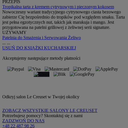
PRZEPIS
Tropikalna tarta z kremem cytrynowym i pieczonym kokosem
Nowoczesny wariant tradycyjnego cytrynowego ciasta bezowego
zabierze Cię bezpośrednio do tropików pod względem smaku. Tarta
jest pełna egzotycznych nut, takich jak marakuja i mango. Jest
przygotowana na patelni grillowej z żeliwnej serii signature.
UŻYWAMY
Patelnia do Smażenia i Serwowania Żeliwo
...
...
USUŃ
DO KSIĄŻKI KUCHARSKIEJ
Akceptujemy następujące metody płatności
Odkryj salon Le Creuset w Twojej okolicy
ZOBACZ WSZYSTKIE SALONY LE CREUSET
Potrzebujesz pomocy? Skontaktuj się z nami
ZADZWOŃ DO NAS
+48 22 487 98 26