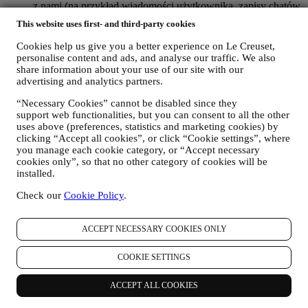
z nami (na przykład wiadomości użytkownika, zapisy chatów,
posty w mediach społecznościowych, wiadomości e-mail albo
This website uses first- and third-party cookies
rozmowy telefoniczne).
Cookies help us give you a better experience on Le Creuset,
Dane osobowe użytkownika gromadzone podczas korzystania z
personalise content and ads, and analyse our traffic. We also
Witryny internetowej albo podawane przez niego w inny sposób
share information about your use of our site with our
informacje umożliwiające ustalenie tożsamości są również
advertising and analytics partners.
chronione i użytkownikowi przysługują prawa do ochrony
“Necessary Cookies” cannot be disabled since they
prywatności wyjaśnione w poniższym paragrafie h).
support web functionalities, but you can consent to all the other
2. KTO GROMADZI DANE UŻYTKOWNIKA?
uses above (preferences, statistics and marketing cookies) by
Administratorem danych osobowych w odniesieniu do usług e-
clicking “Accept all cookies”, or click “Cookie settings”, where
commerce oferowanych za pośrednictwem Witryny internetowej jest
you manage each cookie category, or “Accept necessary
Le Creuset Poland Sp. z o.o. z siedzibą pod adresem ul.
cookies only”, so that no other category of cookies will be
Marszałkowska 126/134, 00-008 Warszawa.
installed.
Jeżeli użytkownik zdecyduje się otrzymywać od nas materiały
marketingowe, stanie się częścią bazy danych klientów grupy Le
Check our
Cookie Policy
.
Creuset, którą zarządza spółka Le Creuset Group AG działającą w
charakterze administratora z siedzibą pod adresem Neuhofstrasse 4 ,
Baar, Zug, 6340 Szwajcaria (która wyznaczyła jako przedstawiciela
ACCEPT NECESSARY COOKIES ONLY
w UE Le Creuset SL, numer VAT B62153630, z siedzibą w Paseo
de Gracia 9, 2º, 08007 Barcelona, Hiszpania), w oparciu o umowę o
COOKIE SETTINGS
współadministrowaniu, która zasadniczo zapewnia (a) Le Creuset
Group AG odpowiedzialną za ogólną strategię marketingową i
ACCEPT ALL COOKIES
spersonalizowaną obsługę klienta; (b) lokalne podmioty Le Creuset
korzystające ze wspomnianej strategii i wdrażające ją, a także