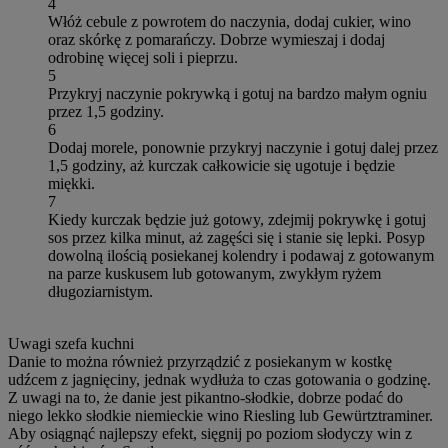
4
Włóż cebule z powrotem do naczynia, dodaj cukier, wino
oraz skórkę z pomarańczy. Dobrze wymieszaj i dodaj
odrobinę więcej soli i pieprzu.
5
Przykryj naczynie pokrywką i gotuj na bardzo małym ogniu
przez 1,5 godziny.
6
Dodaj morele, ponownie przykryj naczynie i gotuj dalej przez
1,5 godziny, aż kurczak całkowicie się ugotuje i będzie
miękki.
7
Kiedy kurczak będzie już gotowy, zdejmij pokrywkę i gotuj
sos przez kilka minut, aż zagęści się i stanie się lepki. Posyp
dowolną ilością posiekanej kolendry i podawaj z gotowanym
na parze kuskusem lub gotowanym, zwykłym ryżem
długoziarnistym.
Uwagi szefa kuchni
Danie to można również przyrządzić z posiekanym w kostkę
udźcem z jagnięciny, jednak wydłuża to czas gotowania o godzinę.
Z uwagi na to, że danie jest pikantno-słodkie, dobrze podać do
niego lekko słodkie niemieckie wino Riesling lub Gewürtztraminer.
Aby osiągnąć najlepszy efekt, sięgnij po poziom słodyczy win z