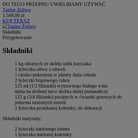
DO TEGO PRZEPISU UWIELBIAMY UŻYWAĆ
Tagine Żeliwo
1.549,00 zł
KUP TERAZ
Składniki
Przygotowanie
Składniki
1 kg obranych ze skórki udek kurczaka
1 łyżeczka oliwy z oliwek
1 cienko pokrojona w plastry duża cebula
2 łyżeczki brązowego cukru
125 ml (1/2 filiżanki) wytrawnego białego wina
starta na drobnej tarce skórka dużej pomarańczy
125 g (3/4 filiżanki) pociętych w ćwiartki gotowych do
jedzenia suszonych moreli
1 łyżeczka posiekanej kolendry, do dekoracji
Składniki marynaty:
2 łyżeczki mielonego kminu
1 łyżeczka mielonej kolendry