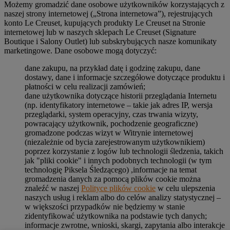
Możemy gromadzić dane osobowe użytkowników korzystających z
naszej strony internetowej („Strona internetowa”), rejestrujących
konto Le Creuset, kupujących produkty Le Creuset na Stronie
internetowej lub w naszych sklepach Le Creuset (Signature
Boutique i Salony Outlet) lub subskrybujących nasze komunikaty
marketingowe. Dane osobowe mogą dotyczyć:
dane zakupu, na przykład datę i godzinę zakupu, dane
dostawy, dane i informacje szczegółowe dotyczące produktu i
płatności w celu realizacji zamówień;
dane użytkownika dotyczące historii przeglądania Internetu
(np. identyfikatory internetowe – takie jak adres IP, wersja
przeglądarki, system operacyjny, czas trwania wizyty,
powracający użytkownik, pochodzenie geograficzne)
gromadzone podczas wizyt w Witrynie internetowej
(niezależnie od bycia zarejestrowanym użytkownikiem)
poprzez korzystanie z logów lub technologii śledzenia, takich
jak "pliki cookie" i innych podobnych technologii (w tym
technologię Piksela Śledzącego) ,informacje na temat
gromadzenia danych za pomocą plików cookie można
znaleźć w naszej
Polityce plików cookie
w celu ulepszenia
naszych usług i reklam albo do celów analizy statystycznej –
w większości przypadków nie będziemy w stanie
zidentyfikować użytkownika na podstawie tych danych;
informacje zwrotne, wnioski, skargi, zapytania albo interakcje