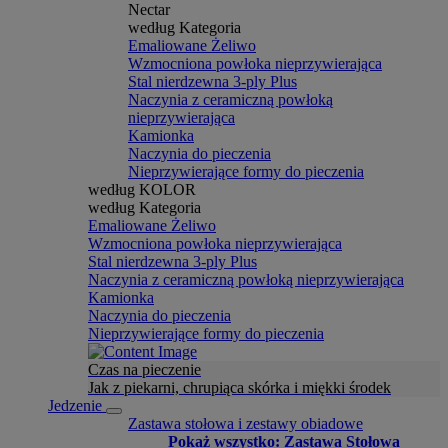
Nectar
według Kategoria
Emaliowane Żeliwo
Wzmocniona powłoka nieprzywierająca
Stal nierdzewna 3-ply Plus
Naczynia z ceramiczną powłoką
nieprzywierająca
Kamionka
Naczynia do pieczenia
Nieprzywierające formy do pieczenia
według KOLOR
według Kategoria
Emaliowane Żeliwo
Wzmocniona powłoka nieprzywierająca
Stal nierdzewna 3-ply Plus
Naczynia z ceramiczną powłoką nieprzywierająca
Kamionka
Naczynia do pieczenia
Nieprzywierające formy do pieczenia
Czas na pieczenie
Jak z piekarni, chrupiąca skórka i miękki środek
Jedzenie
Zastawa stołowa i zestawy obiadowe
Pokaż wszystko: Zastawa Stołowa