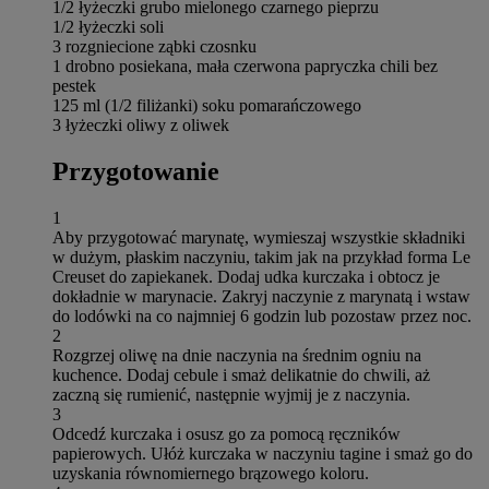
1/2 łyżeczki grubo mielonego czarnego pieprzu
1/2 łyżeczki soli
3 rozgniecione ząbki czosnku
1 drobno posiekana, mała czerwona papryczka chili bez
pestek
125 ml (1/2 filiżanki) soku pomarańczowego
3 łyżeczki oliwy z oliwek
Przygotowanie
1
Aby przygotować marynatę, wymieszaj wszystkie składniki
w dużym, płaskim naczyniu, takim jak na przykład forma Le
Creuset do zapiekanek. Dodaj udka kurczaka i obtocz je
dokładnie w marynacie. Zakryj naczynie z marynatą i wstaw
do lodówki na co najmniej 6 godzin lub pozostaw przez noc.
2
Rozgrzej oliwę na dnie naczynia na średnim ogniu na
kuchence. Dodaj cebule i smaż delikatnie do chwili, aż
zaczną się rumienić, następnie wyjmij je z naczynia.
3
Odcedź kurczaka i osusz go za pomocą ręczników
papierowych. Ułóż kurczaka w naczyniu tagine i smaż go do
uzyskania równomiernego brązowego koloru.