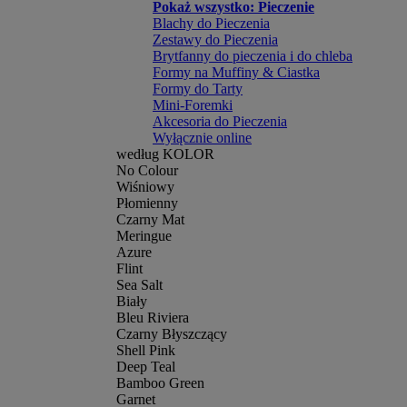
Pokaż wszystko: Pieczenie
Blachy do Pieczenia
Zestawy do Pieczenia
Brytfanny do pieczenia i do chleba
Formy na Muffiny & Ciastka
Formy do Tarty
Mini-Foremki
Akcesoria do Pieczenia
Wyłącznie online
według KOLOR
No Colour
Wiśniowy
Płomienny
Czarny Mat
Meringue
Azure
Flint
Sea Salt
Biały
Bleu Riviera
Czarny Błyszczący
Shell Pink
Deep Teal
Bamboo Green
Garnet