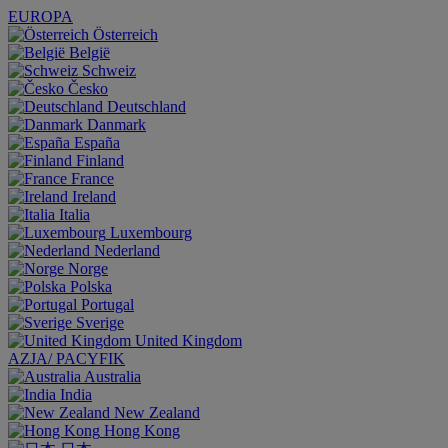
EUROPA
Österreich
België
Schweiz
Česko
Deutschland
Danmark
España
Finland
France
Ireland
Italia
Luxembourg
Nederland
Norge
Polska
Portugal
Sverige
United Kingdom
AZJA/ PACYFIK
Australia
India
New Zealand
Hong Kong