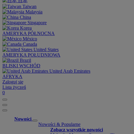
日本
Taiwan
Malaysia
China
Singapore
Korea
AMERYKA PÓŁNOCNA
México
Canada
United States
AMERYKA POŁUDNIOWA
Brazil
BLISKI WSCHÓD
United Arab Emirates
AFRYKA
Zaloguj się
Lista życzeń
0
Nowości
Nowości & Popularne
Zobacz wszystkie nowości