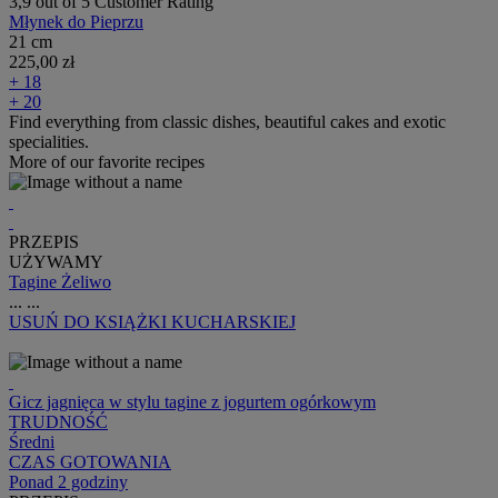
3,9 out of 5 Customer Rating
Młynek do Pieprzu
21 cm
225,00 zł
+ 18
+ 20
Find everything from classic dishes, beautiful cakes and exotic
specialities.
More of our favorite recipes
PRZEPIS
UŻYWAMY
Tagine Żeliwo
...
...
USUŃ
DO KSIĄŻKI KUCHARSKIEJ
Gicz jagnięca w stylu tagine z jogurtem ogórkowym
TRUDNOŚĆ
Średni
CZAS GOTOWANIA
Ponad 2 godziny