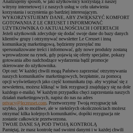
Analizujemy sposób, w jaki użytkownicy korzystają z naszej
witryny internetowej i z naszych usług w celu ułatwienia
korzystania i uczynienia go bardziej interesującym.
WYKORZYSTUJEMY DANE, ABY ZWIĘKSZYĆ KOMFORT
GOTOWANIA Z LE CREUSET I INFORMOWAĆ
UŻYTKOWNIKA O AKTUALNOŚCIACH I OFERTACH
Jeżeli użytkownik zdecyduje się dodać swoje dane do bazy danych
klientów grupy i otrzymywać newsletter Le Creuset i inną
komunikację marketingową, będziemy przesyłać mu
spersonalizowane treści i informować, gdy nowe produkty zostaną
wprowadzone na rynek, gdy pojawią się oferty specjalne, pokazy
gotowania albo nadchodzące wydarzenia bądź promocje
skierowane do użytkownika.
Opt out:
W każdej chwili mogą Państwo zaprzestać otrzymywania
naszych komunikatów marketingowych, bezpłatnie, za pomocą
opcji wyświetlanych jako część komunikatu (np. aby wypisać się z
newslettera, możesz kliknąć w link rezygnacji znajdujący się na dole
każdego e-maila). W każdym przypadku chęci zaprzestania naszych
działań marketingowych, napisz do nas na adres
privacy@lecreuset.com
. Przetworzymy Twoją rezygnację tak
szybko, jak to możliwe, ale w niektórych okolicznościach możesz
otrzymać kilka kolejnych komunikatów, dopóki rezygnacja nie
zostanie całkowicie przetworzona.
TWOJE DANE SĄ POD TWOJĄ KONTROLĄ
Pamiętaj, że masz kontrolę nad swoimi danymi i w każdej chwili