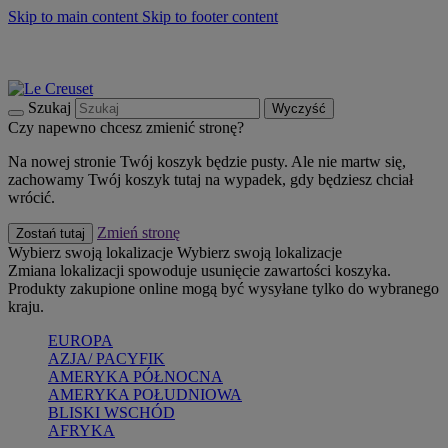
Skip to main content
Skip to footer content
Summer must-haves
Kup Teraz
Bezpłatna dostawa naczyń
Dostawa w ciągu 2-3 dni roboczych
Szukaj
Wyczyść
Czy napewno chcesz zmienić stronę?
Na nowej stronie Twój koszyk będzie pusty. Ale nie martw się,
zachowamy Twój koszyk tutaj na wypadek, gdy będziesz chciał
wrócić.
Zmień stronę
Zostań tutaj
Wybierz swoją lokalizacje
Wybierz swoją lokalizacje
Zmiana lokalizacji spowoduje usunięcie zawartości koszyka.
Produkty zakupione online mogą być wysyłane tylko do wybranego
kraju.
EUROPA
AZJA/ PACYFIK
AMERYKA PÓŁNOCNA
AMERYKA POŁUDNIOWA
BLISKI WSCHÓD
AFRYKA