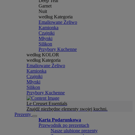
Deep Teal
Garnet
Nuit
według Kategoria
Emaliowane Żeliwo
Kamionka
Czajniki
Młynki
Silikon
Przybory Kuchenne
według KOLOR
według Kategoria
Emaliowane Żeliwo
Kamionka
Czajniki
Młynki
Silikon
Przybory Kuchenne
Le Creuset Essentials
Znajdź niezbędne elementy swojej kuchni.
Prezenty
Karta Podarunkowa
Przewodnik po prezentach
Nasze ulubione prezenty