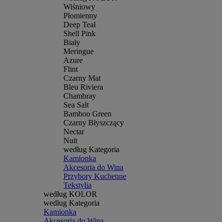
Wiśniowy
Płomienny
Deep Teal
Shell Pink
Biały
Meringue
Azure
Flint
Czarny Mat
Bleu Riviera
Chambray
Sea Salt
Bamboo Green
Czarny Błyszczący
Nectar
Nuit
według Kategoria
Kamionka
Akcesoria do Wina
Przybory Kuchenne
Tekstylia
według KOLOR
według Kategoria
Kamionka
Akcesoria do Wina