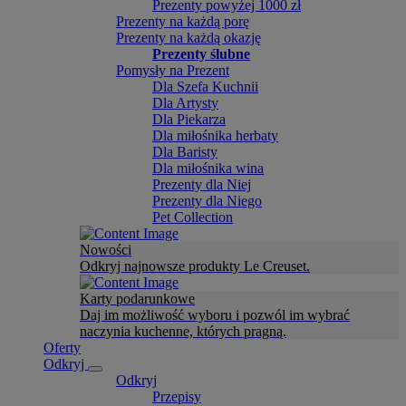
Prezenty powyżej 1000 zł
Prezenty na każdą porę
Prezenty na każdą okazję
Prezenty ślubne
Pomysły na Prezent
Dla Szefa Kuchnii
Dla Artysty
Dla Piekarza
Dla miłośnika herbaty
Dla Baristy
Dla miłośnika wina
Prezenty dla Niej
Prezenty dla Niego
Pet Collection
Nowości
Odkryj najnowsze produkty Le Creuset.
Karty podarunkowe
Daj im możliwość wyboru i pozwól im wybrać
naczynia kuchenne, których pragną.
Oferty
Odkryj
Odkryj
Przepisy