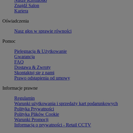
Nasze Rzemiosło
Znajdź Salon
Kariera
Oświadczenia
Nasz głos w sprawie równości
Pomoc
Pielęgnacja & Użytkowanie
Gwarancja
FAQ
Dostawa & Zwroty
Skontaktuj się z nami
Prawo odstąpienia od umowy
Informacje prawne
Regulamin
Warunki użytkowania i sprzedaży kart podarunkowych
Polityka Prywatności
Polityka Plików Cookie
Warunki Promocji
Informacja o prywatności - Retail CCTV