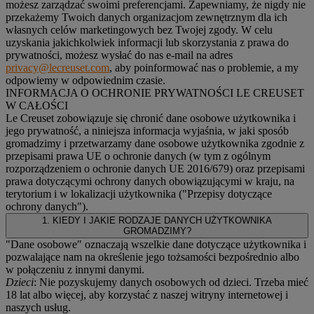
możesz zarządzać swoimi preferencjami. Zapewniamy, że nigdy nie
przekażemy Twoich danych organizacjom zewnętrznym dla ich
własnych celów marketingowych bez Twojej zgody. W celu
uzyskania jakichkolwiek informacji lub skorzystania z prawa do
prywatności, możesz wysłać do nas e-mail na adres
privacy@lecreuset.com
, aby poinformować nas o problemie, a my
odpowiemy w odpowiednim czasie.
INFORMACJA O OCHRONIE PRYWATNOŚCI LE CREUSET
W CAŁOŚCI
Le Creuset zobowiązuje się chronić dane osobowe użytkownika i
jego prywatność, a niniejsza informacja wyjaśnia, w jaki sposób
gromadzimy i przetwarzamy dane osobowe użytkownika zgodnie z
przepisami prawa UE o ochronie danych (w tym z ogólnym
rozporządzeniem o ochronie danych UE 2016/679) oraz przepisami
prawa dotyczącymi ochrony danych obowiązującymi w kraju, na
terytorium i w lokalizacji użytkownika ("
Przepisy dotyczące
ochrony danych
").
1. KIEDY I JAKIE RODZAJE DANYCH UŻYTKOWNIKA
GROMADZIMY?
"Dane osobowe" oznaczają wszelkie dane dotyczące użytkownika i
pozwalające nam na określenie jego tożsamości bezpośrednio albo
w połączeniu z innymi danymi.
Dzieci
: Nie pozyskujemy danych osobowych od dzieci. Trzeba mieć
18 lat albo więcej, aby korzystać z naszej witryny internetowej i
naszych usług.