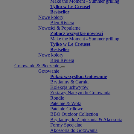
Make the Moment - Summer grilling
Tylko w Le Creuset
Bestseller
Nowe kolory
Bleu Riviera
Nowości & Popularne
Zobacz wszystkie nowości
Make the Moment - Summer grilling
Tylko w Le Creuset
Bestseller
Nowe kolory
Bleu Riviera
Gotowanie & Pieczenie
Gotowanie
Pokaż wszystko: Gotowanie
Brytfanny & Garnki
Kolekcja uchwytów
Zestawy Naczyń do Gotowania
Rondle
Patelnie & Woki
Patelnie Grillowe
BBQ Outdoor Collection
Brytfanny do Zapiekania & Akcesoria
Formy Specjalne
Akcesoria do Gotowania