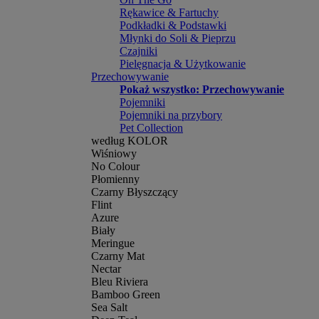
Rękawice & Fartuchy
Podkładki & Podstawki
Młynki do Soli & Pieprzu
Czajniki
Pielęgnacja & Użytkowanie
Przechowywanie
Pokaż wszystko: Przechowywanie
Pojemniki
Pojemniki na przybory
Pet Collection
według KOLOR
Wiśniowy
No Colour
Płomienny
Czarny Błyszczący
Flint
Azure
Biały
Meringue
Czarny Mat
Nectar
Bleu Riviera
Bamboo Green
Sea Salt