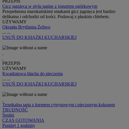
PRZEPIS
Gicz jagnięca w stylu tagine z jogurtem ogórkowym
Przepełniona marokańskimi smakami gicz jagnięca jest bardzo
delikatna i odchodzi od kości. Podawaj z płaskim chlebem.
UŻYWAMY
Okrągła Brytfanna Żeliwo
...
...
USUŃ
DO KSIĄŻKI KUCHARSKIEJ
PRZEPIS
UŻYWAMY
Kwadratowa blacha do pieczenia
...
...
USUŃ
DO KSIĄŻKI KUCHARSKIEJ
Tropikalna tarta z kremem cytrynowym i pieczonym kokosem
TRUDNOŚĆ
Średni
CZAS GOTOWANIA
Poniżej 1 godziny