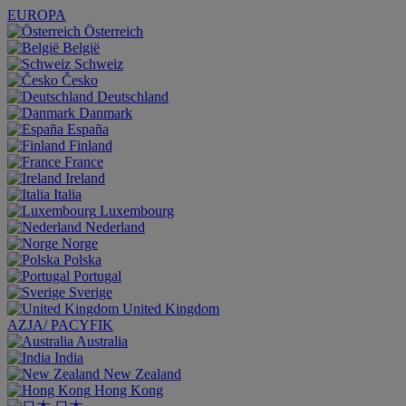
EUROPA
Österreich
België
Schweiz
Česko
Deutschland
Danmark
España
Finland
France
Ireland
Italia
Luxembourg
Nederland
Norge
Polska
Portugal
Sverige
United Kingdom
AZJA/ PACYFIK
Australia
India
New Zealand
Hong Kong