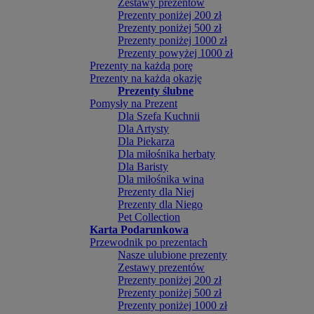
Zestawy prezentów
Prezenty poniżej 200 zł
Prezenty poniżej 500 zł
Prezenty poniżej 1000 zł
Prezenty powyżej 1000 zł
Prezenty na każdą porę
Prezenty na każdą okazję
Prezenty ślubne
Pomysły na Prezent
Dla Szefa Kuchnii
Dla Artysty
Dla Piekarza
Dla miłośnika herbaty
Dla Baristy
Dla miłośnika wina
Prezenty dla Niej
Prezenty dla Niego
Pet Collection
Karta Podarunkowa
Przewodnik po prezentach
Nasze ulubione prezenty
Zestawy prezentów
Prezenty poniżej 200 zł
Prezenty poniżej 500 zł
Prezenty poniżej 1000 zł