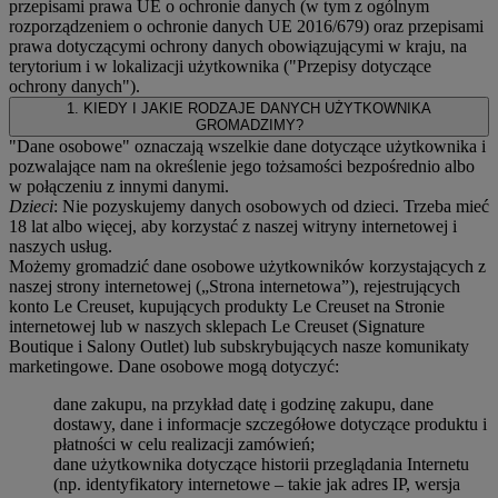
przepisami prawa UE o ochronie danych (w tym z ogólnym
rozporządzeniem o ochronie danych UE 2016/679) oraz przepisami
prawa dotyczącymi ochrony danych obowiązującymi w kraju, na
terytorium i w lokalizacji użytkownika ("
Przepisy dotyczące
ochrony danych
").
1. KIEDY I JAKIE RODZAJE DANYCH UŻYTKOWNIKA
GROMADZIMY?
"Dane osobowe" oznaczają wszelkie dane dotyczące użytkownika i
pozwalające nam na określenie jego tożsamości bezpośrednio albo
w połączeniu z innymi danymi.
Dzieci
: Nie pozyskujemy danych osobowych od dzieci. Trzeba mieć
18 lat albo więcej, aby korzystać z naszej witryny internetowej i
naszych usług.
Możemy gromadzić dane osobowe użytkowników korzystających z
naszej strony internetowej („Strona internetowa”), rejestrujących
konto Le Creuset, kupujących produkty Le Creuset na Stronie
internetowej lub w naszych sklepach Le Creuset (Signature
Boutique i Salony Outlet) lub subskrybujących nasze komunikaty
marketingowe. Dane osobowe mogą dotyczyć:
dane zakupu, na przykład datę i godzinę zakupu, dane
dostawy, dane i informacje szczegółowe dotyczące produktu i
płatności w celu realizacji zamówień;
dane użytkownika dotyczące historii przeglądania Internetu
(np. identyfikatory internetowe – takie jak adres IP, wersja