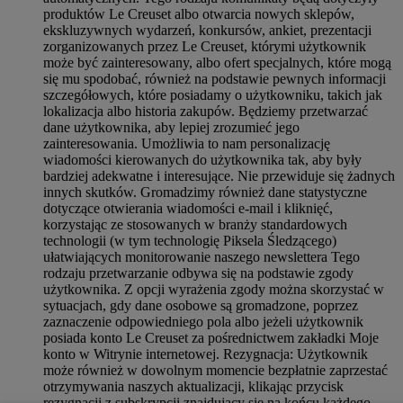
produktów Le Creuset albo otwarcia nowych sklepów,
ekskluzywnych wydarzeń, konkursów, ankiet, prezentacji
zorganizowanych przez Le Creuset, którymi użytkownik
może być zainteresowany, albo ofert specjalnych, które mogą
się mu spodobać, również na podstawie pewnych informacji
szczegółowych, które posiadamy o użytkowniku, takich jak
lokalizacja albo historia zakupów. Będziemy przetwarzać
dane użytkownika, aby lepiej zrozumieć jego
zainteresowania. Umożliwia to nam personalizację
wiadomości kierowanych do użytkownika tak, aby były
bardziej adekwatne i interesujące. Nie przewiduje się żadnych
innych skutków. Gromadzimy również dane statystyczne
dotyczące otwierania wiadomości e-mail i kliknięć,
korzystając ze stosowanych w branży standardowych
technologii (w tym technologię Piksela Śledzącego)
ułatwiających monitorowanie naszego newslettera Tego
rodzaju przetwarzanie odbywa się na podstawie zgody
użytkownika. Z opcji wyrażenia zgody można skorzystać w
sytuacjach, gdy dane osobowe są gromadzone, poprzez
zaznaczenie odpowiedniego pola albo jeżeli użytkownik
posiada konto Le Creuset za pośrednictwem zakładki Moje
konto w Witrynie internetowej. Rezygnacja: Użytkownik
może również w dowolnym momencie bezpłatnie zaprzestać
otrzymywania naszych aktualizacji, klikając przycisk
rezygnacji z subskrypcji znajdujący się na końcu każdego