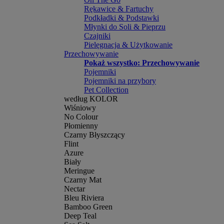
Rękawice & Fartuchy
Podkładki & Podstawki
Młynki do Soli & Pieprzu
Czajniki
Pielęgnacja & Użytkowanie
Przechowywanie
Pokaż wszystko: Przechowywanie
Pojemniki
Pojemniki na przybory
Pet Collection
według KOLOR
Wiśniowy
No Colour
Płomienny
Czarny Błyszczący
Flint
Azure
Biały
Meringue
Czarny Mat
Nectar
Bleu Riviera
Bamboo Green
Deep Teal