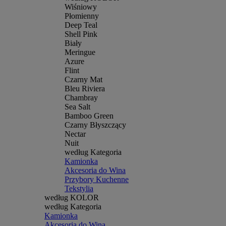
Wiśniowy
Płomienny
Deep Teal
Shell Pink
Biały
Meringue
Azure
Flint
Czarny Mat
Bleu Riviera
Chambray
Sea Salt
Bamboo Green
Czarny Błyszczący
Nectar
Nuit
według Kategoria
Kamionka
Akcesoria do Wina
Przybory Kuchenne
Tekstylia
według KOLOR
według Kategoria
Kamionka
Akcesoria do Wina