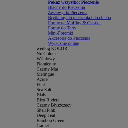
Pokaż wszystko: Pieczenie
Blachy do Pieczenia
Zestawy do Pieczenia
Brytfanny do pieczenia i do chleba
Formy na Muffiny & Ciastka
Formy do Tarty
Mini-Foremki
Akcesoria do Pieczenia
Wyłącznie online
według KOLOR
No Colour
Wiśniowy
Płomienny
Czarny Mat
Meringue
Azure
Flint
Sea Salt
Biały
Bleu Riviera
Czarny Błyszczący
Shell Pink
Deep Teal
Bamboo Green
Garnet