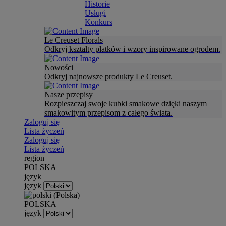
Historie
Usługi
Konkurs
Le Creuset Florals
Odkryj kształty płatków i wzory inspirowane ogrodem.
Nowości
Odkryj najnowsze produkty Le Creuset.
Nasze przepisy
Rozpieszczaj swoje kubki smakowe dzięki naszym
smakowitym przepisom z całego świata.
Zaloguj się
Lista życzeń
Zaloguj się
Lista życzeń
region
POLSKA
język
język
POLSKA
język