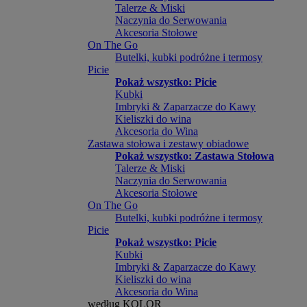
Talerze & Miski
Naczynia do Serwowania
Akcesoria Stołowe
On The Go
Butelki, kubki podróżne i termosy
Picie
Pokaż wszystko: Picie
Kubki
Imbryki & Zaparzacze do Kawy
Kieliszki do wina
Akcesoria do Wina
Zastawa stołowa i zestawy obiadowe
Pokaż wszystko: Zastawa Stołowa
Talerze & Miski
Naczynia do Serwowania
Akcesoria Stołowe
On The Go
Butelki, kubki podróżne i termosy
Picie
Pokaż wszystko: Picie
Kubki
Imbryki & Zaparzacze do Kawy
Kieliszki do wina
Akcesoria do Wina
według KOLOR