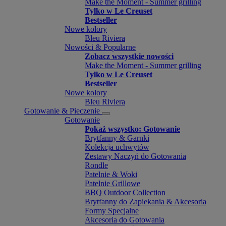
Make the Moment - Summer grilling
Tylko w Le Creuset
Bestseller
Nowe kolory
Bleu Riviera
Nowości & Popularne
Zobacz wszystkie nowości
Make the Moment - Summer grilling
Tylko w Le Creuset
Bestseller
Nowe kolory
Bleu Riviera
Gotowanie & Pieczenie
Gotowanie
Pokaż wszystko: Gotowanie
Brytfanny & Garnki
Kolekcja uchwytów
Zestawy Naczyń do Gotowania
Rondle
Patelnie & Woki
Patelnie Grillowe
BBQ Outdoor Collection
Brytfanny do Zapiekania & Akcesoria
Formy Specjalne
Akcesoria do Gotowania