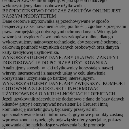
osobowe! Zawsze informujemy, w jaki sposób i dlaczego
wykorzystujemy dane osobowe użytkownika.
BEZPIECZEŃSTWO PODCZAS ZAKUPÓW ONLINE JEST
NASZYM PRIORYTETEM
Dane osobowe użytkownika są przechowywane w sposób
bezpieczny i z zachowaniem ścisłej poufności, zgodnie z przepisami
prawa europejskiego dotyczącymi ochrony danych. Wiemy, jak
ważne jest bezpieczeństwo podczas zakupów online, dlatego
wykorzystujemy najnowsze technologie, aby zapewnić ochronę i
całkowitą poufność wszystkich danych osobowych oraz danych
karty kredytowej użytkownika.
WYKORZYSTUJEMY DANE, ABY UŁATWIĆ ZAKUPY I
DOSTOSOWAĆ JE DO POTRZEB UŻYTKOWNIKA
Analizujemy sposób, w jaki użytkownicy korzystają z naszej
witryny internetowej i z naszych usług w celu ułatwienia
korzystania i uczynienia go bardziej interesującym.
WYKORZYSTUJEMY DANE, ABY ZWIĘKSZYĆ KOMFORT
GOTOWANIA Z LE CREUSET I INFORMOWAĆ
UŻYTKOWNIKA O AKTUALNOŚCIACH I OFERTACH
Jeżeli użytkownik zdecyduje się dodać swoje dane do bazy danych
klientów grupy i otrzymywać newsletter Le Creuset i inną
komunikację marketingową, będziemy przesyłać mu
spersonalizowane treści i informować, gdy nowe produkty zostaną
wprowadzone na rynek, gdy pojawią się oferty specjalne, pokazy
gotowania albo nadchodzące wydarzenia bądź promocje