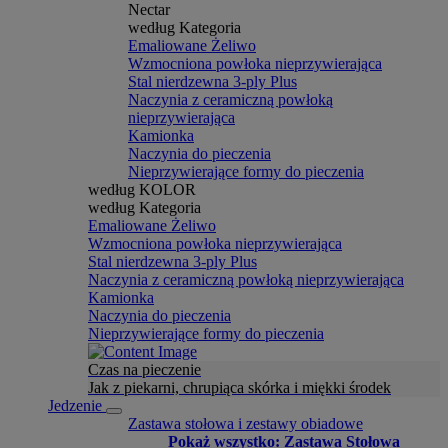
Nectar
według Kategoria
Emaliowane Żeliwo
Wzmocniona powłoka nieprzywierająca
Stal nierdzewna 3-ply Plus
Naczynia z ceramiczną powłoką
nieprzywierająca
Kamionka
Naczynia do pieczenia
Nieprzywierające formy do pieczenia
według KOLOR
według Kategoria
Emaliowane Żeliwo
Wzmocniona powłoka nieprzywierająca
Stal nierdzewna 3-ply Plus
Naczynia z ceramiczną powłoką nieprzywierająca
Kamionka
Naczynia do pieczenia
Nieprzywierające formy do pieczenia
Czas na pieczenie
Jak z piekarni, chrupiąca skórka i miękki środek
Jedzenie
Zastawa stołowa i zestawy obiadowe
Pokaż wszystko: Zastawa Stołowa