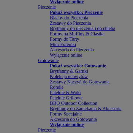
Wyłącznie online
Pieczenie
Pokaż wszystko: Pieczenie
Blachy do Pieczenia
Zestawy do Pieczenia
Brytfanny do pieczenia i do chleba
Formy na Muffiny & Ciastka
Formy do Tarty
Mini-Foremki
Akcesoria do Pieczenia
Wyłącznie online
Gotowanie
Pokaż wszystko: Gotowanie
Brytfanny & Garnki
Kolekcja uchwytów
Zestawy Naczyń do Gotowania
Rondle
Patelnie & Woki
Patelnie Grillowe
BBQ Outdoor Collection
Brytfanny do Zapiekania & Akcesoria
Formy Specjalne
Akcesoria do Gotowania
Wyłącznie online
Pieczenie