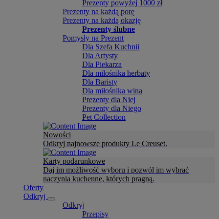
Prezenty powyżej 1000 zł
Prezenty na każdą porę
Prezenty na każdą okazję
Prezenty ślubne
Pomysły na Prezent
Dla Szefa Kuchnii
Dla Artysty
Dla Piekarza
Dla miłośnika herbaty
Dla Baristy
Dla miłośnika wina
Prezenty dla Niej
Prezenty dla Niego
Pet Collection
Nowości
Odkryj najnowsze produkty Le Creuset.
Karty podarunkowe
Daj im możliwość wyboru i pozwól im wybrać
naczynia kuchenne, których pragną.
Oferty
Odkryj
Odkryj
Przepisy