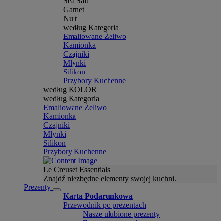
Sea Salt
Garnet
Nuit
według Kategoria
Emaliowane Żeliwo
Kamionka
Czajniki
Młynki
Silikon
Przybory Kuchenne
według KOLOR
według Kategoria
Emaliowane Żeliwo
Kamionka
Czajniki
Młynki
Silikon
Przybory Kuchenne
Le Creuset Essentials
Znajdź niezbędne elementy swojej kuchni.
Prezenty
Karta Podarunkowa
Przewodnik po prezentach
Nasze ulubione prezenty