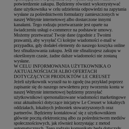
potwierdzenie zakupu. Będziemy również wykorzystywać
dane użytkownika w celu udzielenia odpowiedzi na zapytania
wysłane za pośrednictwem formularzy zamieszczonych w
naszej Witrynie internetowej albo dostarczone innymi
kanałami. Tego rodzaju przetwarzanie jest oparte na
świadczeniu usługi e-commerce na podstawie umowy.
Możemy przetwarzać Twoje dane (zgodnie z Twoimi
prawami), aby wysyłać Ci kolejne wiadomości e-mail w
przypadku, gdy dodałeś elementy do naszego koszyka online
bez sfinalizowania zakupu. Jeśli nie sfinalizujesz zakupu w
określonym czasie, żadne dalsze wiadomości nie zostaną
wysłane.
W CELU INFORMOWANIA UŻYTKOWNIKA O
AKTUALNOŚCIACH ALBO OFERTACH
DOTYCZĄCYCH PRODUKTÓW LE CREUSET
Jeżeli użytkownik wyraził na to zgodę (na przykład poprzez
zapisanie się do naszego newslettera przy tworzeniu konta w
naszej Witrynie internetowej będziemy przesyłać
użytkownikowi spersonalizowane wiadomości marketingowe
oraz aktualności dotyczące inicjatyw Le Creuset w lokalnych
oddziałach, lokalnych jednostek stowarzyszonych oraz
partnerów. Będziemy kontaktować się z użytkownikiem
głównie pocztą elektroniczną albo za pośrednictwem mediów
społecznościowych, jak również korzystając z metod
automatycznych. Tego rodzaju komunikaty będą dotyczyły