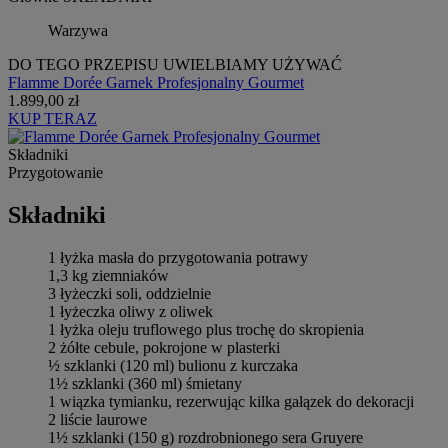
Warzywa
DO TEGO PRZEPISU UWIELBIAMY UŻYWAĆ
Flamme Dorée Garnek Profesjonalny Gourmet
1.899,00 zł
KUP TERAZ
Składniki
Przygotowanie
Składniki
1 łyżka masła do przygotowania potrawy
1,3 kg ziemniaków
3 łyżeczki soli, oddzielnie
1 łyżeczka oliwy z oliwek
1 łyżka oleju truflowego plus trochę do skropienia
2 żółte cebule, pokrojone w plasterki
½ szklanki (120 ml) bulionu z kurczaka
1½ szklanki (360 ml) śmietany
1 wiązka tymianku, rezerwując kilka gałązek do dekoracji
2 liście laurowe
1½ szklanki (150 g) rozdrobnionego sera Gruyere