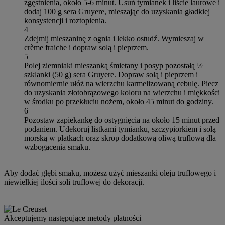
zgęstnienia, około 5-6 minut. Usuń tymianek i liście laurowe i
dodaj 100 g sera Gruyere, mieszając do uzyskania gładkiej
konsystencji i roztopienia.
4
Zdejmij mieszaninę z ognia i lekko ostudź. Wymieszaj w
crème fraiche i dopraw solą i pieprzem.
5
Polej ziemniaki mieszanką śmietany i posyp pozostałą ½
szklanki (50 g) sera Gruyere. Dopraw solą i pieprzem i
równomiernie ułóż na wierzchu karmelizowaną cebulę. Piecz
do uzyskania złotobrązowego koloru na wierzchu i miękkości
w środku po przekłuciu nożem, około 45 minut do godziny.
6
Pozostaw zapiekankę do ostygnięcia na około 15 minut przed
podaniem. Udekoruj listkami tymianku, szczypiorkiem i solą
morską w płatkach oraz skrop dodatkową oliwą truflową dla
wzbogacenia smaku.
Aby dodać głębi smaku, możesz użyć mieszanki oleju truflowego i
niewielkiej ilości soli truflowej do dekoracji.
Akceptujemy następujące metody płatności