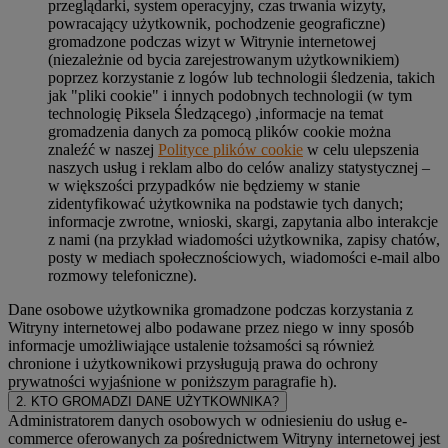
przeglądarki, system operacyjny, czas trwania wizyty,
powracający użytkownik, pochodzenie geograficzne)
gromadzone podczas wizyt w Witrynie internetowej
(niezależnie od bycia zarejestrowanym użytkownikiem)
poprzez korzystanie z logów lub technologii śledzenia, takich
jak "pliki cookie" i innych podobnych technologii (w tym
technologię Piksela Śledzącego) ,informacje na temat
gromadzenia danych za pomocą plików cookie można
znaleźć w naszej
Polityce plików cookie
w celu ulepszenia
naszych usług i reklam albo do celów analizy statystycznej –
w większości przypadków nie będziemy w stanie
zidentyfikować użytkownika na podstawie tych danych;
informacje zwrotne, wnioski, skargi, zapytania albo interakcje
z nami (na przykład wiadomości użytkownika, zapisy chatów,
posty w mediach społecznościowych, wiadomości e-mail albo
rozmowy telefoniczne).
Dane osobowe użytkownika gromadzone podczas korzystania z
Witryny internetowej albo podawane przez niego w inny sposób
informacje umożliwiające ustalenie tożsamości są również
chronione i użytkownikowi przysługują prawa do ochrony
prywatności wyjaśnione w poniższym paragrafie h).
2. KTO GROMADZI DANE UŻYTKOWNIKA?
Administratorem danych osobowych w odniesieniu do usług e-
commerce oferowanych za pośrednictwem Witryny internetowej jest