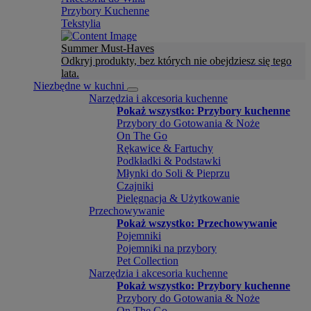
Przybory Kuchenne
Tekstylia
Summer Must-Haves
Odkryj produkty, bez których nie obejdziesz się tego
lata.
Niezbędne w kuchni
Narzędzia i akcesoria kuchenne
Pokaż wszystko: Przybory kuchenne
Przybory do Gotowania & Noże
On The Go
Rękawice & Fartuchy
Podkładki & Podstawki
Młynki do Soli & Pieprzu
Czajniki
Pielęgnacja & Użytkowanie
Przechowywanie
Pokaż wszystko: Przechowywanie
Pojemniki
Pojemniki na przybory
Pet Collection
Narzędzia i akcesoria kuchenne
Pokaż wszystko: Przybory kuchenne
Przybory do Gotowania & Noże
On The Go