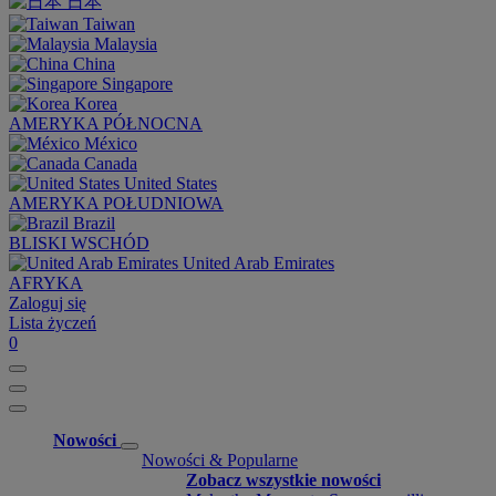
日本
Taiwan
Malaysia
China
Singapore
Korea
AMERYKA PÓŁNOCNA
México
Canada
United States
AMERYKA POŁUDNIOWA
Brazil
BLISKI WSCHÓD
United Arab Emirates
AFRYKA
Zaloguj się
Lista życzeń
0
Nowości
Nowości & Popularne
Zobacz wszystkie nowości