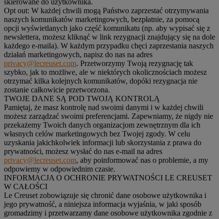
skierowane do użytkownika.
Opt out:
W każdej chwili mogą Państwo zaprzestać otrzymywania
naszych komunikatów marketingowych, bezpłatnie, za pomocą
opcji wyświetlanych jako część komunikatu (np. aby wypisać się z
newslettera, możesz kliknąć w link rezygnacji znajdujący się na dole
każdego e-maila). W każdym przypadku chęci zaprzestania naszych
działań marketingowych, napisz do nas na adres
privacy@lecreuset.com
. Przetworzymy Twoją rezygnację tak
szybko, jak to możliwe, ale w niektórych okolicznościach możesz
otrzymać kilka kolejnych komunikatów, dopóki rezygnacja nie
zostanie całkowicie przetworzona.
TWOJE DANE SĄ POD TWOJĄ KONTROLĄ
Pamiętaj, że masz kontrolę nad swoimi danymi i w każdej chwili
możesz zarządzać swoimi preferencjami. Zapewniamy, że nigdy nie
przekażemy Twoich danych organizacjom zewnętrznym dla ich
własnych celów marketingowych bez Twojej zgody. W celu
uzyskania jakichkolwiek informacji lub skorzystania z prawa do
prywatności, możesz wysłać do nas e-mail na adres
privacy@lecreuset.com
, aby poinformować nas o problemie, a my
odpowiemy w odpowiednim czasie.
INFORMACJA O OCHRONIE PRYWATNOŚCI LE CREUSET
W CAŁOŚCI
Le Creuset zobowiązuje się chronić dane osobowe użytkownika i
jego prywatność, a niniejsza informacja wyjaśnia, w jaki sposób
gromadzimy i przetwarzamy dane osobowe użytkownika zgodnie z