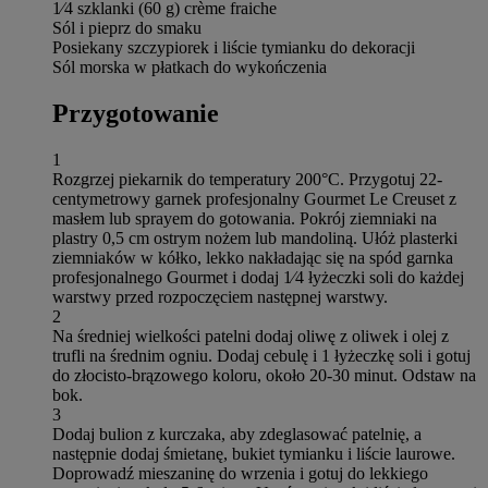
1⁄4 szklanki (60 g) crème fraiche
Sól i pieprz do smaku
Posiekany szczypiorek i liście tymianku do dekoracji
Sól morska w płatkach do wykończenia
Przygotowanie
1
Rozgrzej piekarnik do temperatury 200°C. Przygotuj 22-
centymetrowy garnek profesjonalny Gourmet Le Creuset z
masłem lub sprayem do gotowania. Pokrój ziemniaki na
plastry 0,5 cm ostrym nożem lub mandoliną. Ułóż plasterki
ziemniaków w kółko, lekko nakładając się na spód garnka
profesjonalnego Gourmet i dodaj 1⁄4 łyżeczki soli do każdej
warstwy przed rozpoczęciem następnej warstwy.
2
Na średniej wielkości patelni dodaj oliwę z oliwek i olej z
trufli na średnim ogniu. Dodaj cebulę i 1 łyżeczkę soli i gotuj
do złocisto-brązowego koloru, około 20-30 minut. Odstaw na
bok.
3
Dodaj bulion z kurczaka, aby zdeglasować patelnię, a
następnie dodaj śmietanę, bukiet tymianku i liście laurowe.
Doprowadź mieszaninę do wrzenia i gotuj do lekkiego