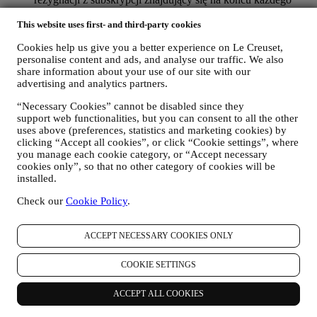
newslettera. Jeśli użytkownik posiada konto Le Creuset, może
łatwo zarządzać swoimi preferencjami w zakresie marketingu.
This website uses first- and third-party cookies
W zależności od preferencji można to zrobić również
Cookies help us give you a better experience on Le Creuset,
kontaktując się z nami pod adresem
privacy@lecreuset.com
.
personalise content and ads, and analyse our traffic. We also
Przetworzymy rezygnację użytkownika jak najszybciej,
share information about your use of our site with our
jednak w pewnych okolicznościach użytkownik może
advertising and analytics partners.
otrzymać kilka dodatkowych wiadomości zanim rezygnacja
zostanie całkowicie przetworzona.
Należy pamiętać, że nie
“Necessary Cookies” cannot be disabled since they
przekazujemy ani nie sprzedajemy danych kontaktowych
support web functionalities, but you can consent to all the other
użytkownika, ani innych danych osobowych innym spółkom
uses above (preferences, statistics and marketing cookies) by
w celach marketingowych
.
clicking “Accept all cookies”, or click “Cookie settings”, where
PONOWNE TARGETOWANIE/DOSTOSOWYWANIE
you manage each cookie category, or “Accept necessary
OFERT I ZWIĘKSZANIE KOMFORTU
cookies only”, so that no other category of cookies will be
UŻYTKOWNIKA
installed.
Chcielibyśmy wykorzystywać dane osobowe użytkownika w
Check our
Cookie Policy
.
celu dostosowania naszych usług i ofert do jego potrzeb i
preferencji, aby zapewnić mu spersonalizowaną obsługę Le
Creuset. Będziemy to realizować poprzez analizę
ACCEPT NECESSARY COOKIES ONLY
przyzwyczajeń albo zainteresowań użytkownika, na przykład
w odniesieniu do najczęściej przeglądanych produktów,
COOKIE SETTINGS
interakcji z nami w mediach społecznościowych, stron
odwiedzanych w naszej witrynie internetowej, czytanych
treści naszych ofert. Używamy do tego głównie plików
ACCEPT ALL COOKIES
cookie i podobnych technologii (w tym technologię Piksela