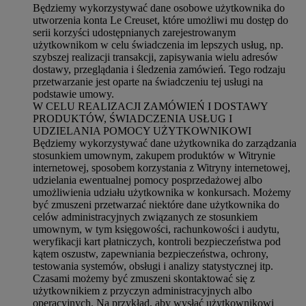
Będziemy wykorzystywać dane osobowe użytkownika do
utworzenia konta Le Creuset, które umożliwi mu dostęp do
serii korzyści udostępnianych zarejestrowanym
użytkownikom w celu świadczenia im lepszych usług, np.
szybszej realizacji transakcji, zapisywania wielu adresów
dostawy, przeglądania i śledzenia zamówień. Tego rodzaju
przetwarzanie jest oparte na świadczeniu tej usługi na
podstawie umowy.
W CELU REALIZACJI ZAMÓWIEŃ I DOSTAWY
PRODUKTÓW, ŚWIADCZENIA USŁUG I
UDZIELANIA POMOCY UŻYTKOWNIKOWI
Będziemy wykorzystywać dane użytkownika do zarządzania
stosunkiem umownym, zakupem produktów w Witrynie
internetowej, sposobem korzystania z Witryny internetowej,
udzielania ewentualnej pomocy posprzedażowej albo
umożliwienia udziału użytkownika w konkursach. Możemy
być zmuszeni przetwarzać niektóre dane użytkownika do
celów administracyjnych związanych ze stosunkiem
umownym, w tym księgowości, rachunkowości i audytu,
weryfikacji kart płatniczych, kontroli bezpieczeństwa pod
kątem oszustw, zapewniania bezpieczeństwa, ochrony,
testowania systemów, obsługi i analizy statystycznej itp.
Czasami możemy być zmuszeni skontaktować się z
użytkownikiem z przyczyn administracyjnych albo
operacyjnych. Na przykład, aby wysłać użytkownikowi