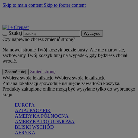
Skip to main content
Skip to footer content
Summer must-haves
Kup Teraz
Bezpłatna dostawa naczyń
Dostawa w ciągu 2-3 dni roboczych
Szukaj
Wyczyść
Czy napewno chcesz zmienić stronę?
Na nowej stronie Twój koszyk będzie pusty. Ale nie martw się,
zachowamy Twój koszyk tutaj na wypadek, gdy będziesz chciał
wrócić.
Zmień stronę
Zostań tutaj
Wybierz swoją lokalizacje
Wybierz swoją lokalizacje
Zmiana lokalizacji spowoduje usunięcie zawartości koszyka.
Produkty zakupione online mogą być wysyłane tylko do wybranego
kraju.
EUROPA
AZJA/ PACYFIK
AMERYKA PÓŁNOCNA
AMERYKA POŁUDNIOWA
BLISKI WSCHÓD
AFRYKA