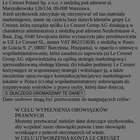
Le Creuset Poland Sp. z o.o. z siedzibą pod adresem ul.
Marszałkowska 126/134, 00-008 Warszawa.
Jeżeli użytkownik zdecyduje się otrzymywać od nas materiały
marketingowe, stanie się częścią bazy danych klientów grupy Le
Creuset, którą zarządza spółka Le Creuset Group AG działającą w
charakterze administratora z siedzibą pod adresem Neuhofstrasse 4 ,
Baar, Zug, 6340 Szwajcaria (która wyznaczyła jako przedstawiciela
w UE Le Creuset SL, numer VAT B62153630, z siedzibą w Paseo
de Gracia 9, 2º, 08007 Barcelona, Hiszpania), w oparciu o umowę o
współadministrowaniu, która zasadniczo zapewnia (a) Le Creuset
Group AG odpowiedzialną za ogólną strategię marketingową i
spersonalizowaną obsługę klienta; (b) lokalne podmioty Le Creuset
korzystające ze wspomnianej strategii i wdrażające ją, a także
niezależnie opracowujące komunikację/inicjatywy marketingowe
lokalnie w Polsce (c) obaj współadministratorzy zobowiązani do
rozpatrywania wniosków o prawa osoby, której dane dotyczą.
3. DLACZEGO GROMADZIMY TE DANE?
Dane osobowe mogą być przetwarzane do następujących celów:
W CELU WYPEŁNIENIA OBOWIĄZKÓW
PRAWNYCH
Możemy przetwarzać niektóre dane dotyczące użytkownika,
aby wypełnić nasze obowiązki prawne i inne obowiązki
wynikające z poleceń otrzymanych od władz.
W CELU UTWORZENIA KONTA LE CREUSET