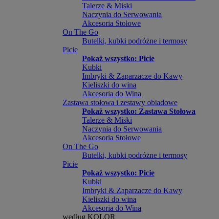
Talerze & Miski
Naczynia do Serwowania
Akcesoria Stołowe
On The Go
Butelki, kubki podróżne i termosy
Picie
Pokaż wszystko: Picie
Kubki
Imbryki & Zaparzacze do Kawy
Kieliszki do wina
Akcesoria do Wina
Zastawa stołowa i zestawy obiadowe
Pokaż wszystko: Zastawa Stołowa
Talerze & Miski
Naczynia do Serwowania
Akcesoria Stołowe
On The Go
Butelki, kubki podróżne i termosy
Picie
Pokaż wszystko: Picie
Kubki
Imbryki & Zaparzacze do Kawy
Kieliszki do wina
Akcesoria do Wina
według KOLOR