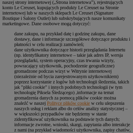
naszej strony internetowej („Strona internetowa”), rejestrujących
konto Le Creuset, kupujących produkty Le Creuset na Stronie
internetowej lub w naszych sklepach Le Creuset (Signature
Boutique i Salony Outlet) lub subskrybujących nasze komunikaty
marketingowe. Dane osobowe mogą dotyczyć:
dane zakupu, na przykład datę i godzinę zakupu, dane
dostawy, dane i informacje szczegółowe dotyczące produktu i
płatności w celu realizacji zamówień;
dane użytkownika dotyczące historii przeglądania Internetu
(np. identyfikatory internetowe – takie jak adres IP, wersja
przeglądarki, system operacyjny, czas trwania wizyty,
powracający użytkownik, pochodzenie geograficzne)
gromadzone podczas wizyt w Witrynie internetowej
(niezależnie od bycia zarejestrowanym użytkownikiem)
poprzez korzystanie z logów lub technologii śledzenia, takich
jak "pliki cookie" i innych podobnych technologii (w tym
technologię Piksela Śledzącego) ,informacje na temat
gromadzenia danych za pomocą plików cookie można
znaleźć w naszej
Polityce plików cookie
w celu ulepszenia
naszych usług i reklam albo do celów analizy statystycznej –
w większości przypadków nie będziemy w stanie
zidentyfikować użytkownika na podstawie tych danych;
informacje zwrotne, wnioski, skargi, zapytania albo interakcje
z nami (na przykład wiadomości użytkownika, zapisy chatów,