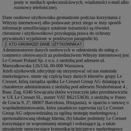
posty w mediach społecznościowych, wiadomości e-mail albo
rozmowy telefoniczne).
Dane osobowe użytkownika gromadzone podczas korzystania z
Witryny internetowej albo podawane przez niego w inny sposób
informacje umożliwiające ustalenie tożsamości są również
chronione i użytkownikowi przysługują prawa do ochrony
prywatności wyjaśnione w poniższym paragrafie h).
2. KTO GROMADZI DANE UŻYTKOWNIKA?
Administratorem danych osobowych w odniesieniu do usług e-
commerce oferowanych za pośrednictwem Witryny internetowej jest
Le Creuset Poland Sp. z o.o. z siedzibą pod adresem ul.
Marszałkowska 126/134, 00-008 Warszawa.
Jeżeli użytkownik zdecyduje się otrzymywać od nas materiały
marketingowe, stanie się częścią bazy danych klientów grupy Le
Creuset, którą zarządza spółka Le Creuset Group AG działającą w
charakterze administratora z siedzibą pod adresem Neuhofstrasse 4 ,
Baar, Zug, 6340 Szwajcaria (która wyznaczyła jako przedstawiciela
w UE Le Creuset SL, numer VAT B62153630, z siedzibą w Paseo
de Gracia 9, 2º, 08007 Barcelona, Hiszpania), w oparciu o umowę o
współadministrowaniu, która zasadniczo zapewnia (a) Le Creuset
Group AG odpowiedzialną za ogólną strategię marketingową i
spersonalizowaną obsługę klienta; (b) lokalne podmioty Le Creuset
korzystające ze wspomnianej strategii i wdrażające ją, a także
niezależnie opracowujące komunikację/inicjatywy marketingowe