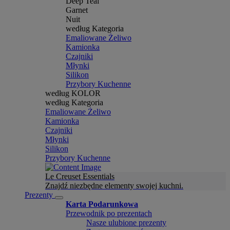
Deep Teal
Garnet
Nuit
według Kategoria
Emaliowane Żeliwo
Kamionka
Czajniki
Młynki
Silikon
Przybory Kuchenne
według KOLOR
według Kategoria
Emaliowane Żeliwo
Kamionka
Czajniki
Młynki
Silikon
Przybory Kuchenne
Le Creuset Essentials
Znajdź niezbędne elementy swojej kuchni.
Prezenty
Karta Podarunkowa
Przewodnik po prezentach
Nasze ulubione prezenty