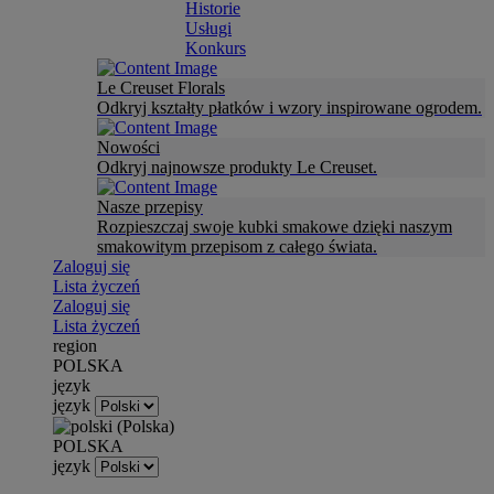
Historie
Usługi
Konkurs
Le Creuset Florals
Odkryj kształty płatków i wzory inspirowane ogrodem.
Nowości
Odkryj najnowsze produkty Le Creuset.
Nasze przepisy
Rozpieszczaj swoje kubki smakowe dzięki naszym
smakowitym przepisom z całego świata.
Zaloguj się
Lista życzeń
Zaloguj się
Lista życzeń
region
POLSKA
język
język
POLSKA
język