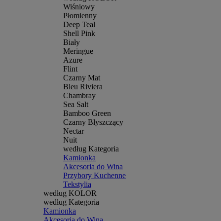
Wiśniowy
Płomienny
Deep Teal
Shell Pink
Biały
Meringue
Azure
Flint
Czarny Mat
Bleu Riviera
Chambray
Sea Salt
Bamboo Green
Czarny Błyszczący
Nectar
Nuit
według Kategoria
Kamionka
Akcesoria do Wina
Przybory Kuchenne
Tekstylia
według KOLOR
według Kategoria
Kamionka
Akcesoria do Wina