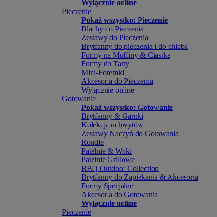
Wyłącznie online
Pieczenie
Pokaż wszystko: Pieczenie
Blachy do Pieczenia
Zestawy do Pieczenia
Brytfanny do pieczenia i do chleba
Formy na Muffiny & Ciastka
Formy do Tarty
Mini-Foremki
Akcesoria do Pieczenia
Wyłącznie online
Gotowanie
Pokaż wszystko: Gotowanie
Brytfanny & Garnki
Kolekcja uchwytów
Zestawy Naczyń do Gotowania
Rondle
Patelnie & Woki
Patelnie Grillowe
BBQ Outdoor Collection
Brytfanny do Zapiekania & Akcesoria
Formy Specjalne
Akcesoria do Gotowania
Wyłącznie online
Pieczenie