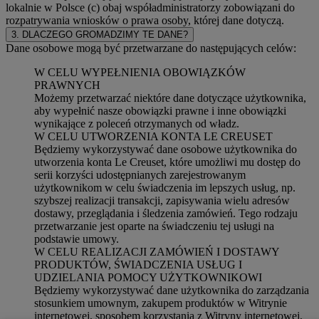
lokalnie w Polsce (c) obaj współadministratorzy zobowiązani do
rozpatrywania wniosków o prawa osoby, której dane dotyczą.
3. DLACZEGO GROMADZIMY TE DANE?
Dane osobowe mogą być przetwarzane do następujących celów:
W CELU WYPEŁNIENIA OBOWIĄZKÓW
PRAWNYCH
Możemy przetwarzać niektóre dane dotyczące użytkownika,
aby wypełnić nasze obowiązki prawne i inne obowiązki
wynikające z poleceń otrzymanych od władz.
W CELU UTWORZENIA KONTA LE CREUSET
Będziemy wykorzystywać dane osobowe użytkownika do
utworzenia konta Le Creuset, które umożliwi mu dostęp do
serii korzyści udostępnianych zarejestrowanym
użytkownikom w celu świadczenia im lepszych usług, np.
szybszej realizacji transakcji, zapisywania wielu adresów
dostawy, przeglądania i śledzenia zamówień. Tego rodzaju
przetwarzanie jest oparte na świadczeniu tej usługi na
podstawie umowy.
W CELU REALIZACJI ZAMÓWIEŃ I DOSTAWY
PRODUKTÓW, ŚWIADCZENIA USŁUG I
UDZIELANIA POMOCY UŻYTKOWNIKOWI
Będziemy wykorzystywać dane użytkownika do zarządzania
stosunkiem umownym, zakupem produktów w Witrynie
internetowej, sposobem korzystania z Witryny internetowej,