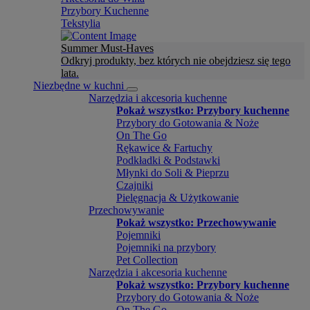
Przybory Kuchenne
Tekstylia
Summer Must-Haves
Odkryj produkty, bez których nie obejdziesz się tego
lata.
Niezbędne w kuchni
Narzędzia i akcesoria kuchenne
Pokaż wszystko: Przybory kuchenne
Przybory do Gotowania & Noże
On The Go
Rękawice & Fartuchy
Podkładki & Podstawki
Młynki do Soli & Pieprzu
Czajniki
Pielęgnacja & Użytkowanie
Przechowywanie
Pokaż wszystko: Przechowywanie
Pojemniki
Pojemniki na przybory
Pet Collection
Narzędzia i akcesoria kuchenne
Pokaż wszystko: Przybory kuchenne
Przybory do Gotowania & Noże
On The Go