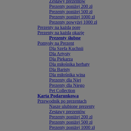
Zestawy prezentów
Prezenty poniżej 200 zł
Prezenty poniżej 500 zł
Prezenty poniżej 1000 zł
Prezenty powyżej 1000 zł
Prezenty na każdą porę
Prezenty na każdą okazję
Prezenty ślubne
Pomysły na Prezent
Dla Szefa Kuchnii
Dla Artysty
Dla Piekarza
Dla miłośnika herbaty
Dla Baristy
Dla miłośnika wina
Prezenty dla Niej
Prezenty dla Niego
Pet Collection
Karta Podarunkowa
Przewodnik po prezentach
Nasze ulubione prezenty
Zestawy prezentów
Prezenty poniżej 200 zł
Prezenty poniżej 500 zł
Prezenty poniżej 1000 zł