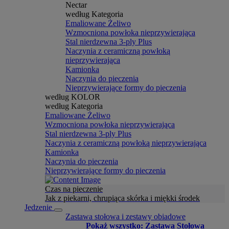
Nectar
według Kategoria
Emaliowane Żeliwo
Wzmocniona powłoka nieprzywierająca
Stal nierdzewna 3-ply Plus
Naczynia z ceramiczną powłoką
nieprzywierająca
Kamionka
Naczynia do pieczenia
Nieprzywierające formy do pieczenia
według KOLOR
według Kategoria
Emaliowane Żeliwo
Wzmocniona powłoka nieprzywierająca
Stal nierdzewna 3-ply Plus
Naczynia z ceramiczną powłoką nieprzywierająca
Kamionka
Naczynia do pieczenia
Nieprzywierające formy do pieczenia
Czas na pieczenie
Jak z piekarni, chrupiąca skórka i miękki środek
Jedzenie
Zastawa stołowa i zestawy obiadowe
Pokaż wszystko: Zastawa Stołowa