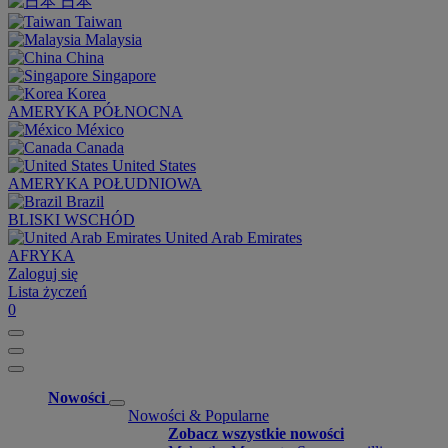
日本
Taiwan
Malaysia
China
Singapore
Korea
AMERYKA PÓŁNOCNA
México
Canada
United States
AMERYKA POŁUDNIOWA
Brazil
BLISKI WSCHÓD
United Arab Emirates
AFRYKA
Zaloguj się
Lista życzeń
0
Nowości
Nowości & Popularne
Zobacz wszystkie nowości