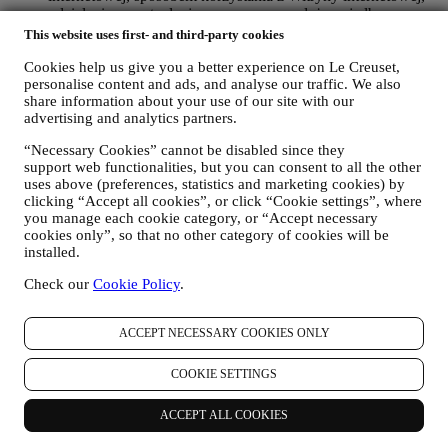
udzielania ewentualnej pomocy posprzedażowej albo
umożliwienia udziału użytkownika w konkursach. Możemy
This website uses first- and third-party cookies
być zmuszeni przetwarzać niektóre dane użytkownika do
celów administracyjnych związanych ze stosunkiem
Cookies help us give you a better experience on Le Creuset,
personalise content and ads, and analyse our traffic. We also
umownym, w tym księgowości, rachunkowości i audytu,
share information about your use of our site with our
weryfikacji kart płatniczych, kontroli bezpieczeństwa pod
advertising and analytics partners.
kątem oszustw, zapewniania bezpieczeństwa, ochrony,
testowania systemów, obsługi i analizy statystycznej itp.
“Necessary Cookies” cannot be disabled since they
Czasami możemy być zmuszeni skontaktować się z
support web functionalities, but you can consent to all the other
użytkownikiem z przyczyn administracyjnych albo
uses above (preferences, statistics and marketing cookies) by
operacyjnych. Na przykład, aby wysłać użytkownikowi
clicking “Accept all cookies”, or click “Cookie settings”, where
potwierdzenie zakupu. Będziemy również wykorzystywać
you manage each cookie category, or “Accept necessary
dane użytkownika w celu udzielenia odpowiedzi na zapytania
cookies only”, so that no other category of cookies will be
wysłane za pośrednictwem formularzy zamieszczonych w
installed.
naszej Witrynie internetowej albo dostarczone innymi
kanałami. Tego rodzaju przetwarzanie jest oparte na
Check our
Cookie Policy
.
świadczeniu usługi e-commerce na podstawie umowy.
Możemy przetwarzać Twoje dane (zgodnie z Twoimi
ACCEPT NECESSARY COOKIES ONLY
prawami), aby wysyłać Ci kolejne wiadomości e-mail w
przypadku, gdy dodałeś elementy do naszego koszyka online
bez sfinalizowania zakupu. Jeśli nie sfinalizujesz zakupu w
COOKIE SETTINGS
określonym czasie, żadne dalsze wiadomości nie zostaną
wysłane.
ACCEPT ALL COOKIES
W CELU INFORMOWANIA UŻYTKOWNIKA O
AKTUALNOŚCIACH ALBO OFERTACH