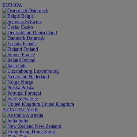
EUROPA
Österreich
België
Schweiz
Česko
Deutschland
Danmark
España
Finland
France
Ireland
Italia
Luxembourg
Nederland
Norge
Polska
Portugal
Sverige
United Kingdom
AZJA/ PACYFIK
Australia
India
New Zealand
Hong Kong