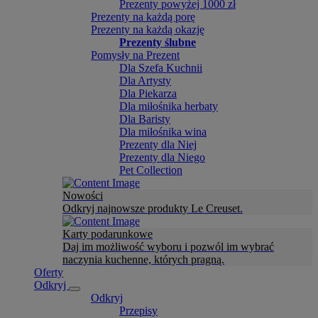
Prezenty powyżej 1000 zł
Prezenty na każdą porę
Prezenty na każdą okazję
Prezenty ślubne
Pomysły na Prezent
Dla Szefa Kuchnii
Dla Artysty
Dla Piekarza
Dla miłośnika herbaty
Dla Baristy
Dla miłośnika wina
Prezenty dla Niej
Prezenty dla Niego
Pet Collection
Nowości
Odkryj najnowsze produkty Le Creuset.
Karty podarunkowe
Daj im możliwość wyboru i pozwól im wybrać
naczynia kuchenne, których pragną.
Oferty
Odkryj
Odkryj
Przepisy