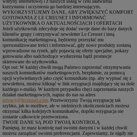
witryny internetowej i z naszych usług w celu ułatwienia
korzystania i uczynienia go bardziej interesującym.
WYKORZYSTUJEMY DANE, ABY ZWIĘKSZYĆ KOMFORT
GOTOWANIA Z LE CREUSET I INFORMOWAĆ
UŻYTKOWNIKA O AKTUALNOŚCIACH I OFERTACH
Jeżeli użytkownik zdecyduje się dodać swoje dane do bazy danych
klientów grupy i otrzymywać newsletter Le Creuset i inną
komunikację marketingową, będziemy przesyłać mu
spersonalizowane treści i informować, gdy nowe produkty zostaną
wprowadzone na rynek, gdy pojawią się oferty specjalne, pokazy
gotowania albo nadchodzące wydarzenia bądź promocje
skierowane do użytkownika.
Opt out:
W każdej chwili mogą Państwo zaprzestać otrzymywania
naszych komunikatów marketingowych, bezpłatnie, za pomocą
opcji wyświetlanych jako część komunikatu (np. aby wypisać się z
newslettera, możesz kliknąć w link rezygnacji znajdujący się na dole
każdego e-maila). W każdym przypadku chęci zaprzestania naszych
działań marketingowych, napisz do nas na adres
privacy@lecreuset.com
. Przetworzymy Twoją rezygnację tak
szybko, jak to możliwe, ale w niektórych okolicznościach możesz
otrzymać kilka kolejnych komunikatów, dopóki rezygnacja nie
zostanie całkowicie przetworzona.
TWOJE DANE SĄ POD TWOJĄ KONTROLĄ
Pamiętaj, że masz kontrolę nad swoimi danymi i w każdej chwili
możesz zarządzać swoimi preferencjami. Zapewniamy, że nigdy nie