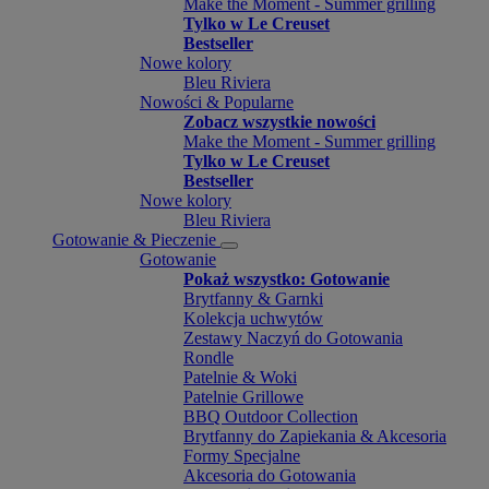
Make the Moment - Summer grilling
Tylko w Le Creuset
Bestseller
Nowe kolory
Bleu Riviera
Nowości & Popularne
Zobacz wszystkie nowości
Make the Moment - Summer grilling
Tylko w Le Creuset
Bestseller
Nowe kolory
Bleu Riviera
Gotowanie & Pieczenie
Gotowanie
Pokaż wszystko: Gotowanie
Brytfanny & Garnki
Kolekcja uchwytów
Zestawy Naczyń do Gotowania
Rondle
Patelnie & Woki
Patelnie Grillowe
BBQ Outdoor Collection
Brytfanny do Zapiekania & Akcesoria
Formy Specjalne
Akcesoria do Gotowania