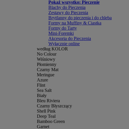
Pokaż wszystko: Pieczenie
Blachy do Pieczenia
Zestawy do Pieczenia
Brytfanny do pieczenia i do chleba
Formy na Muffiny & Ciastka
Formy do Tarty
Mini-Foremki
Akcesoria do Pieczenia
Wyłącznie online
według KOLOR
No Colour
Wiśniowy
Płomienny
Czarny Mat
Meringue
Azure
Flint
Sea Salt
Biały
Bleu Riviera
Czarny Błyszczący
Shell Pink
Deep Teal
Bamboo Green
Garnet