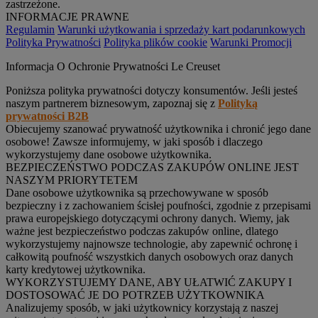
zastrzeżone.
INFORMACJE PRAWNE
Regulamin
Warunki użytkowania i sprzedaży kart podarunkowych
Polityka Prywatności
Polityka plików cookie
Warunki Promocji
Informacja O Ochronie Prywatności Le Creuset
Poniższa polityka prywatności dotyczy konsumentów. Jeśli jesteś
naszym partnerem biznesowym, zapoznaj się z
Polityką
prywatności B2B
Obiecujemy szanować prywatność użytkownika i chronić jego dane
osobowe! Zawsze informujemy, w jaki sposób i dlaczego
wykorzystujemy dane osobowe użytkownika.
BEZPIECZEŃSTWO PODCZAS ZAKUPÓW ONLINE JEST
NASZYM PRIORYTETEM
Dane osobowe użytkownika są przechowywane w sposób
bezpieczny i z zachowaniem ścisłej poufności, zgodnie z przepisami
prawa europejskiego dotyczącymi ochrony danych. Wiemy, jak
ważne jest bezpieczeństwo podczas zakupów online, dlatego
wykorzystujemy najnowsze technologie, aby zapewnić ochronę i
całkowitą poufność wszystkich danych osobowych oraz danych
karty kredytowej użytkownika.
WYKORZYSTUJEMY DANE, ABY UŁATWIĆ ZAKUPY I
DOSTOSOWAĆ JE DO POTRZEB UŻYTKOWNIKA
Analizujemy sposób, w jaki użytkownicy korzystają z naszej