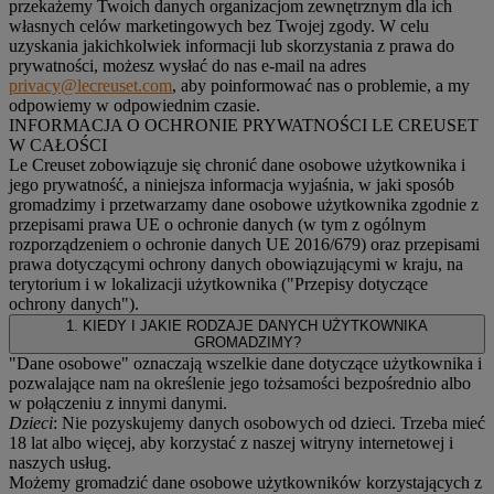
przekażemy Twoich danych organizacjom zewnętrznym dla ich
własnych celów marketingowych bez Twojej zgody. W celu
uzyskania jakichkolwiek informacji lub skorzystania z prawa do
prywatności, możesz wysłać do nas e-mail na adres
privacy@lecreuset.com
, aby poinformować nas o problemie, a my
odpowiemy w odpowiednim czasie.
INFORMACJA O OCHRONIE PRYWATNOŚCI LE CREUSET
W CAŁOŚCI
Le Creuset zobowiązuje się chronić dane osobowe użytkownika i
jego prywatność, a niniejsza informacja wyjaśnia, w jaki sposób
gromadzimy i przetwarzamy dane osobowe użytkownika zgodnie z
przepisami prawa UE o ochronie danych (w tym z ogólnym
rozporządzeniem o ochronie danych UE 2016/679) oraz przepisami
prawa dotyczącymi ochrony danych obowiązującymi w kraju, na
terytorium i w lokalizacji użytkownika ("
Przepisy dotyczące
ochrony danych
").
1. KIEDY I JAKIE RODZAJE DANYCH UŻYTKOWNIKA
GROMADZIMY?
"Dane osobowe" oznaczają wszelkie dane dotyczące użytkownika i
pozwalające nam na określenie jego tożsamości bezpośrednio albo
w połączeniu z innymi danymi.
Dzieci
: Nie pozyskujemy danych osobowych od dzieci. Trzeba mieć
18 lat albo więcej, aby korzystać z naszej witryny internetowej i
naszych usług.
Możemy gromadzić dane osobowe użytkowników korzystających z