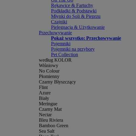
Rękawice & Fartuchy
Podkładki & Podstawki
Młynki do Soli & Pieprzu
Czajniki
Pielęgnacja & Użytkowanie
Przechowywanie
Pokaż wszystko: Przechowywanie
Pojemniki
Pojemniki na przybory
Pet Collection
według KOLOR
Wiśniowy
No Colour
Płomienny
Czarny Błyszczący
Flint
Azure
Biały
Meringue
Czarny Mat
Nectar
Bleu Riviera
Bamboo Green
Sea Salt