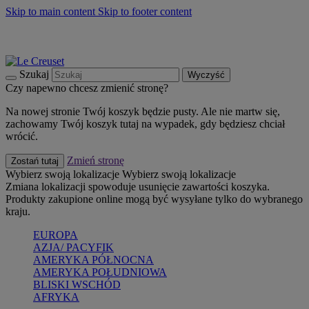
Skip to main content
Skip to footer content
Summer must-haves
Kup Teraz
Bezpłatna dostawa naczyń
Dostawa w ciągu 2-3 dni roboczych
Szukaj
Wyczyść
Czy napewno chcesz zmienić stronę?
Na nowej stronie Twój koszyk będzie pusty. Ale nie martw się,
zachowamy Twój koszyk tutaj na wypadek, gdy będziesz chciał
wrócić.
Zmień stronę
Zostań tutaj
Wybierz swoją lokalizacje
Wybierz swoją lokalizacje
Zmiana lokalizacji spowoduje usunięcie zawartości koszyka.
Produkty zakupione online mogą być wysyłane tylko do wybranego
kraju.
EUROPA
AZJA/ PACYFIK
AMERYKA PÓŁNOCNA
AMERYKA POŁUDNIOWA
BLISKI WSCHÓD
AFRYKA