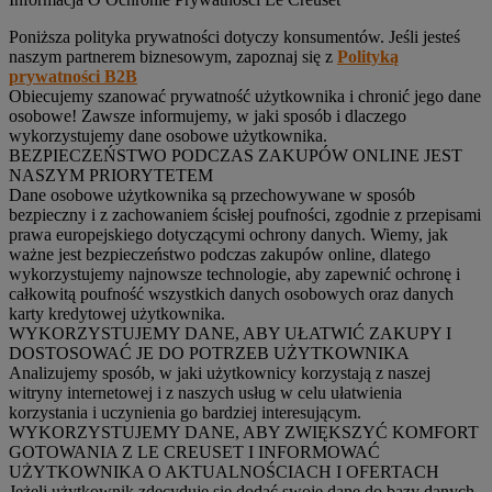
Poniższa polityka prywatności dotyczy konsumentów. Jeśli jesteś
naszym partnerem biznesowym, zapoznaj się z
Polityką
prywatności B2B
Obiecujemy szanować prywatność użytkownika i chronić jego dane
osobowe! Zawsze informujemy, w jaki sposób i dlaczego
wykorzystujemy dane osobowe użytkownika.
BEZPIECZEŃSTWO PODCZAS ZAKUPÓW ONLINE JEST
NASZYM PRIORYTETEM
Dane osobowe użytkownika są przechowywane w sposób
bezpieczny i z zachowaniem ścisłej poufności, zgodnie z przepisami
prawa europejskiego dotyczącymi ochrony danych. Wiemy, jak
ważne jest bezpieczeństwo podczas zakupów online, dlatego
wykorzystujemy najnowsze technologie, aby zapewnić ochronę i
całkowitą poufność wszystkich danych osobowych oraz danych
karty kredytowej użytkownika.
WYKORZYSTUJEMY DANE, ABY UŁATWIĆ ZAKUPY I
DOSTOSOWAĆ JE DO POTRZEB UŻYTKOWNIKA
Analizujemy sposób, w jaki użytkownicy korzystają z naszej
witryny internetowej i z naszych usług w celu ułatwienia
korzystania i uczynienia go bardziej interesującym.
WYKORZYSTUJEMY DANE, ABY ZWIĘKSZYĆ KOMFORT
GOTOWANIA Z LE CREUSET I INFORMOWAĆ
UŻYTKOWNIKA O AKTUALNOŚCIACH I OFERTACH
Jeżeli użytkownik zdecyduje się dodać swoje dane do bazy danych