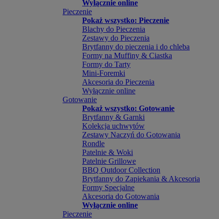
Wyłącznie online
Pieczenie
Pokaż wszystko: Pieczenie
Blachy do Pieczenia
Zestawy do Pieczenia
Brytfanny do pieczenia i do chleba
Formy na Muffiny & Ciastka
Formy do Tarty
Mini-Foremki
Akcesoria do Pieczenia
Wyłącznie online
Gotowanie
Pokaż wszystko: Gotowanie
Brytfanny & Garnki
Kolekcja uchwytów
Zestawy Naczyń do Gotowania
Rondle
Patelnie & Woki
Patelnie Grillowe
BBQ Outdoor Collection
Brytfanny do Zapiekania & Akcesoria
Formy Specjalne
Akcesoria do Gotowania
Wyłącznie online
Pieczenie