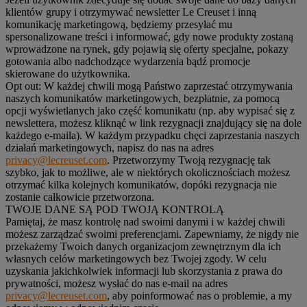
klientów grupy i otrzymywać newsletter Le Creuset i inną
komunikację marketingową, będziemy przesyłać mu
spersonalizowane treści i informować, gdy nowe produkty zostaną
wprowadzone na rynek, gdy pojawią się oferty specjalne, pokazy
gotowania albo nadchodzące wydarzenia bądź promocje
skierowane do użytkownika.
Opt out:
W każdej chwili mogą Państwo zaprzestać otrzymywania
naszych komunikatów marketingowych, bezpłatnie, za pomocą
opcji wyświetlanych jako część komunikatu (np. aby wypisać się z
newslettera, możesz kliknąć w link rezygnacji znajdujący się na dole
każdego e-maila). W każdym przypadku chęci zaprzestania naszych
działań marketingowych, napisz do nas na adres
privacy@lecreuset.com
. Przetworzymy Twoją rezygnację tak
szybko, jak to możliwe, ale w niektórych okolicznościach możesz
otrzymać kilka kolejnych komunikatów, dopóki rezygnacja nie
zostanie całkowicie przetworzona.
TWOJE DANE SĄ POD TWOJĄ KONTROLĄ
Pamiętaj, że masz kontrolę nad swoimi danymi i w każdej chwili
możesz zarządzać swoimi preferencjami. Zapewniamy, że nigdy nie
przekażemy Twoich danych organizacjom zewnętrznym dla ich
własnych celów marketingowych bez Twojej zgody. W celu
uzyskania jakichkolwiek informacji lub skorzystania z prawa do
prywatności, możesz wysłać do nas e-mail na adres
privacy@lecreuset.com
, aby poinformować nas o problemie, a my