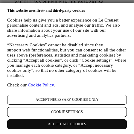
W CELU WYPEŁNIENIA OBOWIĄZKÓW
PRAWNYCH
This website uses first- and third-party cookies
Możemy przetwarzać niektóre dane dotyczące użytkownika,
aby wypełnić nasze obowiązki prawne i inne obowiązki
Cookies help us give you a better experience on Le Creuset,
wynikające z poleceń otrzymanych od władz.
personalise content and ads, and analyse our traffic. We also
W CELU UTWORZENIA KONTA LE CREUSET
share information about your use of our site with our
Będziemy wykorzystywać dane osobowe użytkownika do
advertising and analytics partners.
utworzenia konta Le Creuset, które umożliwi mu dostęp do
“Necessary Cookies” cannot be disabled since they
serii korzyści udostępnianych zarejestrowanym
support web functionalities, but you can consent to all the other
użytkownikom w celu świadczenia im lepszych usług, np.
uses above (preferences, statistics and marketing cookies) by
szybszej realizacji transakcji, zapisywania wielu adresów
clicking “Accept all cookies”, or click “Cookie settings”, where
dostawy, przeglądania i śledzenia zamówień. Tego rodzaju
you manage each cookie category, or “Accept necessary
przetwarzanie jest oparte na świadczeniu tej usługi na
cookies only”, so that no other category of cookies will be
podstawie umowy.
installed.
W CELU REALIZACJI ZAMÓWIEŃ I DOSTAWY
PRODUKTÓW, ŚWIADCZENIA USŁUG I
Check our
Cookie Policy
.
UDZIELANIA POMOCY UŻYTKOWNIKOWI
Będziemy wykorzystywać dane użytkownika do zarządzania
stosunkiem umownym, zakupem produktów w Witrynie
ACCEPT NECESSARY COOKIES ONLY
internetowej, sposobem korzystania z Witryny internetowej,
udzielania ewentualnej pomocy posprzedażowej albo
COOKIE SETTINGS
umożliwienia udziału użytkownika w konkursach. Możemy
być zmuszeni przetwarzać niektóre dane użytkownika do
ACCEPT ALL COOKIES
celów administracyjnych związanych ze stosunkiem
umownym, w tym księgowości, rachunkowości i audytu,