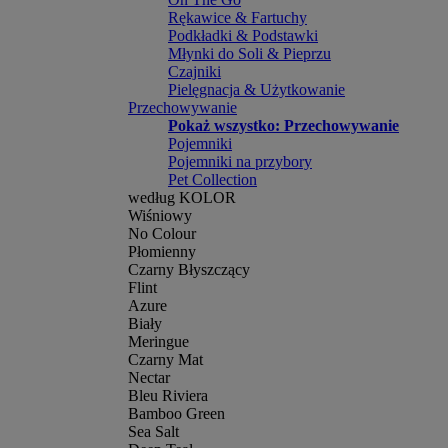
Rękawice & Fartuchy
Podkładki & Podstawki
Młynki do Soli & Pieprzu
Czajniki
Pielęgnacja & Użytkowanie
Przechowywanie
Pokaż wszystko: Przechowywanie
Pojemniki
Pojemniki na przybory
Pet Collection
według KOLOR
Wiśniowy
No Colour
Płomienny
Czarny Błyszczący
Flint
Azure
Biały
Meringue
Czarny Mat
Nectar
Bleu Riviera
Bamboo Green
Sea Salt