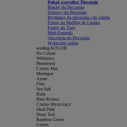
Pokaż wszystko: Pieczenie
Blachy do Pieczenia
Zestawy do Pieczenia
Brytfanny do pieczenia i do chleba
Formy na Muffiny & Ciastka
Formy do Tarty
Mini-Foremki
Akcesoria do Pieczenia
Wyłącznie online
według KOLOR
No Colour
Wiśniowy
Płomienny
Czarny Mat
Meringue
Azure
Flint
Sea Salt
Biały
Bleu Riviera
Czarny Błyszczący
Shell Pink
Deep Teal
Bamboo Green
Garnet