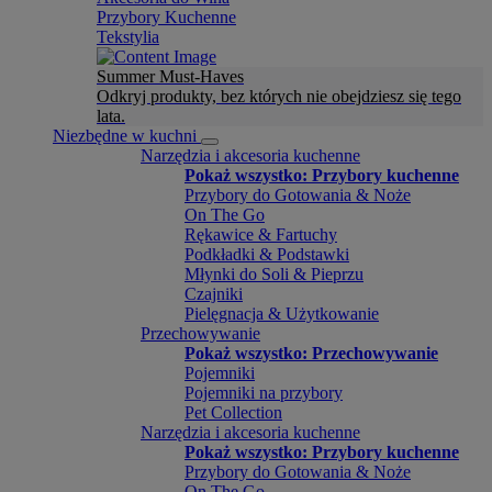
Przybory Kuchenne
Tekstylia
Summer Must-Haves
Odkryj produkty, bez których nie obejdziesz się tego
lata.
Niezbędne w kuchni
Narzędzia i akcesoria kuchenne
Pokaż wszystko: Przybory kuchenne
Przybory do Gotowania & Noże
On The Go
Rękawice & Fartuchy
Podkładki & Podstawki
Młynki do Soli & Pieprzu
Czajniki
Pielęgnacja & Użytkowanie
Przechowywanie
Pokaż wszystko: Przechowywanie
Pojemniki
Pojemniki na przybory
Pet Collection
Narzędzia i akcesoria kuchenne
Pokaż wszystko: Przybory kuchenne
Przybory do Gotowania & Noże
On The Go