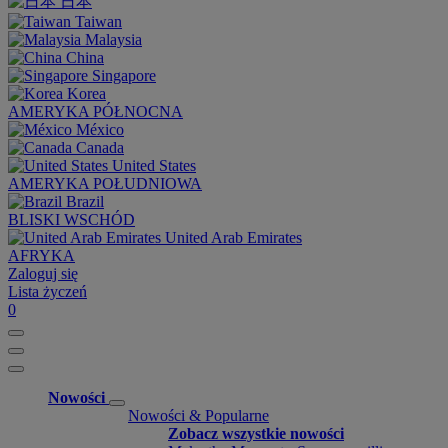
日本
Taiwan
Malaysia
China
Singapore
Korea
AMERYKA PÓŁNOCNA
México
Canada
United States
AMERYKA POŁUDNIOWA
Brazil
BLISKI WSCHÓD
United Arab Emirates
AFRYKA
Zaloguj się
Lista życzeń
0
Nowości
Nowości & Popularne
Zobacz wszystkie nowości