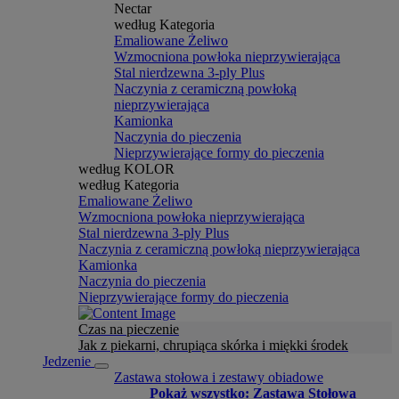
Nectar
według Kategoria
Emaliowane Żeliwo
Wzmocniona powłoka nieprzywierająca
Stal nierdzewna 3-ply Plus
Naczynia z ceramiczną powłoką
nieprzywierająca
Kamionka
Naczynia do pieczenia
Nieprzywierające formy do pieczenia
według KOLOR
według Kategoria
Emaliowane Żeliwo
Wzmocniona powłoka nieprzywierająca
Stal nierdzewna 3-ply Plus
Naczynia z ceramiczną powłoką nieprzywierająca
Kamionka
Naczynia do pieczenia
Nieprzywierające formy do pieczenia
Czas na pieczenie
Jak z piekarni, chrupiąca skórka i miękki środek
Jedzenie
Zastawa stołowa i zestawy obiadowe
Pokaż wszystko: Zastawa Stołowa