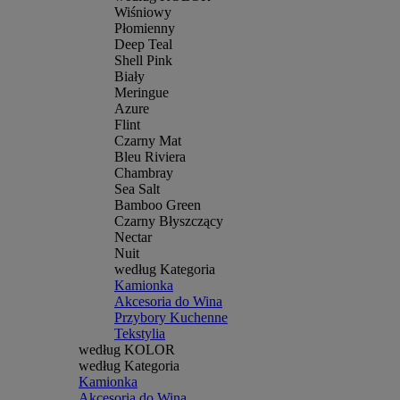
Wiśniowy
Płomienny
Deep Teal
Shell Pink
Biały
Meringue
Azure
Flint
Czarny Mat
Bleu Riviera
Chambray
Sea Salt
Bamboo Green
Czarny Błyszczący
Nectar
Nuit
według Kategoria
Kamionka
Akcesoria do Wina
Przybory Kuchenne
Tekstylia
według KOLOR
według Kategoria
Kamionka
Akcesoria do Wina