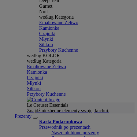
Deep Teal
Garnet
Nuit
według Kategoria
Emaliowane Żeliwo
Kamionka
Czajniki
Młynki
Silikon
Przybory Kuchenne
według KOLOR
według Kategoria
Emaliowane Żeliwo
Kamionka
Czajniki
Młynki
Silikon
Przybory Kuchenne
Le Creuset Essentials
Znajdź niezbędne elementy swojej kuchni.
Prezenty
Karta Podarunkowa
Przewodnik po prezentach
Nasze ulubione prezenty