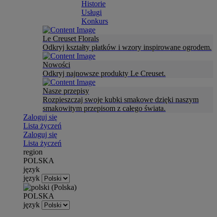
Historie
Usługi
Konkurs
Le Creuset Florals
Odkryj kształty płatków i wzory inspirowane ogrodem.
Nowości
Odkryj najnowsze produkty Le Creuset.
Nasze przepisy
Rozpieszczaj swoje kubki smakowe dzięki naszym
smakowitym przepisom z całego świata.
Zaloguj się
Lista życzeń
Zaloguj się
Lista życzeń
region
POLSKA
język
język
POLSKA
język