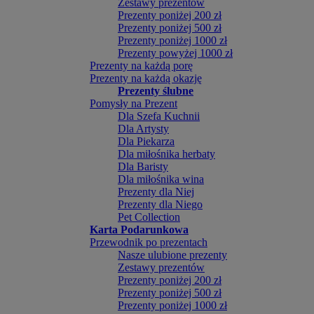
Zestawy prezentów
Prezenty poniżej 200 zł
Prezenty poniżej 500 zł
Prezenty poniżej 1000 zł
Prezenty powyżej 1000 zł
Prezenty na każdą porę
Prezenty na każdą okazję
Prezenty ślubne
Pomysły na Prezent
Dla Szefa Kuchnii
Dla Artysty
Dla Piekarza
Dla miłośnika herbaty
Dla Baristy
Dla miłośnika wina
Prezenty dla Niej
Prezenty dla Niego
Pet Collection
Karta Podarunkowa
Przewodnik po prezentach
Nasze ulubione prezenty
Zestawy prezentów
Prezenty poniżej 200 zł
Prezenty poniżej 500 zł
Prezenty poniżej 1000 zł