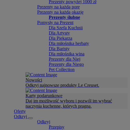
Prezenty powyżej 1000 zł
Prezenty na każdą porę
Prezenty na każdą okazję
Prezenty ślubne
Pomysły na Prezent
Dla Szefa Kuchnii
Dla Artysty
Dla Piekarza
Dla miłośnika herbaty
Dla Baristy
Dla miłośnika wina
Prezenty dla Niej
Prezenty dla Niego
Pet Collection
Nowości
Odkryj najnowsze produkty Le Creuset.
Karty podarunkowe
Daj im możliwość wyboru i pozwól im wybrać
naczynia kuchenne, których pragną.
Oferty
Odkryj
Odkryj
Przepisy