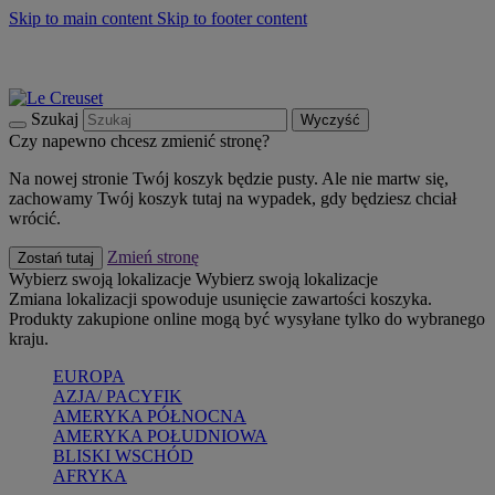
Skip to main content
Skip to footer content
Summer must-haves
Kup Teraz
Bezpłatna dostawa naczyń
Dostawa w ciągu 2-3 dni roboczych
Szukaj
Wyczyść
Czy napewno chcesz zmienić stronę?
Na nowej stronie Twój koszyk będzie pusty. Ale nie martw się,
zachowamy Twój koszyk tutaj na wypadek, gdy będziesz chciał
wrócić.
Zmień stronę
Zostań tutaj
Wybierz swoją lokalizacje
Wybierz swoją lokalizacje
Zmiana lokalizacji spowoduje usunięcie zawartości koszyka.
Produkty zakupione online mogą być wysyłane tylko do wybranego
kraju.
EUROPA
AZJA/ PACYFIK
AMERYKA PÓŁNOCNA
AMERYKA POŁUDNIOWA
BLISKI WSCHÓD
AFRYKA