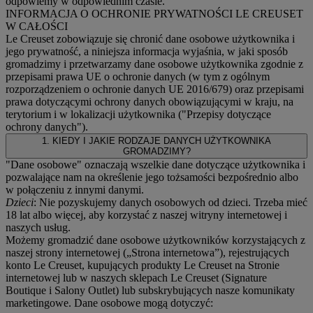
odpowiemy w odpowiednim czasie.
INFORMACJA O OCHRONIE PRYWATNOŚCI LE CREUSET
W CAŁOŚCI
Le Creuset zobowiązuje się chronić dane osobowe użytkownika i
jego prywatność, a niniejsza informacja wyjaśnia, w jaki sposób
gromadzimy i przetwarzamy dane osobowe użytkownika zgodnie z
przepisami prawa UE o ochronie danych (w tym z ogólnym
rozporządzeniem o ochronie danych UE 2016/679) oraz przepisami
prawa dotyczącymi ochrony danych obowiązującymi w kraju, na
terytorium i w lokalizacji użytkownika ("
Przepisy dotyczące
ochrony danych
").
1. KIEDY I JAKIE RODZAJE DANYCH UŻYTKOWNIKA
GROMADZIMY?
"Dane osobowe" oznaczają wszelkie dane dotyczące użytkownika i
pozwalające nam na określenie jego tożsamości bezpośrednio albo
w połączeniu z innymi danymi.
Dzieci
: Nie pozyskujemy danych osobowych od dzieci. Trzeba mieć
18 lat albo więcej, aby korzystać z naszej witryny internetowej i
naszych usług.
Możemy gromadzić dane osobowe użytkowników korzystających z
naszej strony internetowej („Strona internetowa”), rejestrujących
konto Le Creuset, kupujących produkty Le Creuset na Stronie
internetowej lub w naszych sklepach Le Creuset (Signature
Boutique i Salony Outlet) lub subskrybujących nasze komunikaty
marketingowe. Dane osobowe mogą dotyczyć: