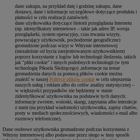
dane zakupu, na przykład datę i godzinę zakupu, dane
dostawy, dane i informacje szczegółowe dotyczące produktu i
płatności w celu realizacji zamówień;
dane użytkownika dotyczące historii przeglądania Internetu
(np. identyfikatory internetowe – takie jak adres IP, wersja
przeglądarki, system operacyjny, czas trwania wizyty,
powracający użytkownik, pochodzenie geograficzne)
gromadzone podczas wizyt w Witrynie internetowej
(niezależnie od bycia zarejestrowanym użytkownikiem)
poprzez korzystanie z logów lub technologii śledzenia, takich
jak "pliki cookie" i innych podobnych technologii (w tym
technologię Piksela Śledzącego) ,informacje na temat
gromadzenia danych za pomocą plików cookie można
znaleźć w naszej
Polityce plików cookie
w celu ulepszenia
naszych usług i reklam albo do celów analizy statystycznej –
w większości przypadków nie będziemy w stanie
zidentyfikować użytkownika na podstawie tych danych;
informacje zwrotne, wnioski, skargi, zapytania albo interakcje
z nami (na przykład wiadomości użytkownika, zapisy chatów,
posty w mediach społecznościowych, wiadomości e-mail albo
rozmowy telefoniczne).
Dane osobowe użytkownika gromadzone podczas korzystania z
Witryny internetowej albo podawane przez niego w inny sposób