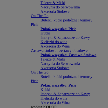
Talerze & Miski
Naczynia do Serwowania
Akcesoria Stołowe
On The Go
Butelki, kubki podróżne i termosy
Picie
Pokaż wszystko: Picie
Kubki
Imbryki & Zaparzacze do Kawy
Kieliszki do wina
Akcesoria do Wina
Zastawa stołowa i zestawy obiadowe
Pokaż wszystko: Zastawa Stołowa
Talerze & Miski
Naczynia do Serwowania
Akcesoria Stołowe
On The Go
Butelki, kubki podróżne i termosy
Picie
Pokaż wszystko: Picie
Kubki
Imbryki & Zaparzacze do Kawy
Kieliszki do wina
Akcesoria do Wina
według KOLOR