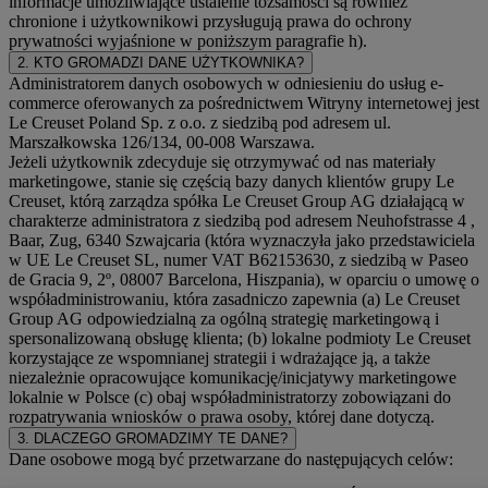
informacje umożliwiające ustalenie tożsamości są również
chronione i użytkownikowi przysługują prawa do ochrony
prywatności wyjaśnione w poniższym paragrafie h).
2. KTO GROMADZI DANE UŻYTKOWNIKA?
Administratorem danych osobowych w odniesieniu do usług e-
commerce oferowanych za pośrednictwem Witryny internetowej jest
Le Creuset Poland Sp. z o.o. z siedzibą pod adresem ul.
Marszałkowska 126/134, 00-008 Warszawa.
Jeżeli użytkownik zdecyduje się otrzymywać od nas materiały
marketingowe, stanie się częścią bazy danych klientów grupy Le
Creuset, którą zarządza spółka Le Creuset Group AG działającą w
charakterze administratora z siedzibą pod adresem Neuhofstrasse 4 ,
Baar, Zug, 6340 Szwajcaria (która wyznaczyła jako przedstawiciela
w UE Le Creuset SL, numer VAT B62153630, z siedzibą w Paseo
de Gracia 9, 2º, 08007 Barcelona, Hiszpania), w oparciu o umowę o
współadministrowaniu, która zasadniczo zapewnia (a) Le Creuset
Group AG odpowiedzialną za ogólną strategię marketingową i
spersonalizowaną obsługę klienta; (b) lokalne podmioty Le Creuset
korzystające ze wspomnianej strategii i wdrażające ją, a także
niezależnie opracowujące komunikację/inicjatywy marketingowe
lokalnie w Polsce (c) obaj współadministratorzy zobowiązani do
rozpatrywania wniosków o prawa osoby, której dane dotyczą.
3. DLACZEGO GROMADZIMY TE DANE?
Dane osobowe mogą być przetwarzane do następujących celów: