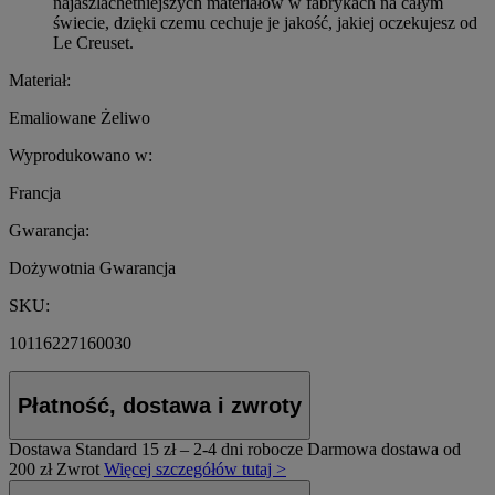
najaszlachetniejszych materiałów w fabrykach na całym
świecie, dzięki czemu cechuje je jakość, jakiej oczekujesz od
Le Creuset.
Materiał:
Emaliowane Żeliwo
Wyprodukowano w:
Francja
Gwarancja:
Dożywotnia Gwarancja
SKU:
10116227160030
Płatność, dostawa i zwroty
Dostawa Standard
15 zł – 2-4 dni robocze
Darmowa dostawa od
200 zł
Zwrot
Więcej szczegółów tutaj >