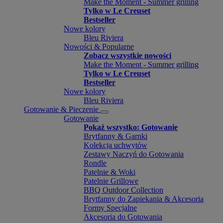
Make the Moment - Summer grilling
Tylko w Le Creuset
Bestseller
Nowe kolory
Bleu Riviera
Nowości & Popularne
Zobacz wszystkie nowości
Make the Moment - Summer grilling
Tylko w Le Creuset
Bestseller
Nowe kolory
Bleu Riviera
Gotowanie & Pieczenie
Gotowanie
Pokaż wszystko: Gotowanie
Brytfanny & Garnki
Kolekcja uchwytów
Zestawy Naczyń do Gotowania
Rondle
Patelnie & Woki
Patelnie Grillowe
BBQ Outdoor Collection
Brytfanny do Zapiekania & Akcesoria
Formy Specjalne
Akcesoria do Gotowania