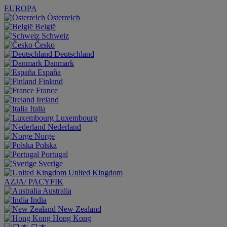
EUROPA
Österreich
België
Schweiz
Česko
Deutschland
Danmark
España
Finland
France
Ireland
Italia
Luxembourg
Nederland
Norge
Polska
Portugal
Sverige
United Kingdom
AZJA/ PACYFIK
Australia
India
New Zealand
Hong Kong