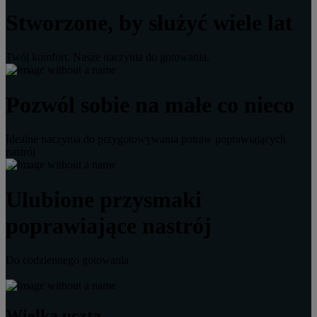
Stworzone, by służyć wiele lat
Twój komfort. Nasze naczynia do gotowania.
Pozwól sobie na małe co nieco
Idealne naczynia do przygotowywania potraw poprawiających
nastrój
Ulubione przysmaki
poprawiające nastrój
Do codziennego gotowania
Wielka uczta