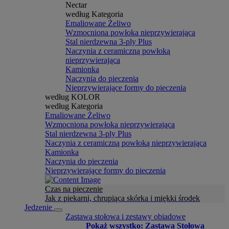
Nectar
według Kategoria
Emaliowane Żeliwo
Wzmocniona powłoka nieprzywierająca
Stal nierdzewna 3-ply Plus
Naczynia z ceramiczną powłoką
nieprzywierająca
Kamionka
Naczynia do pieczenia
Nieprzywierające formy do pieczenia
według KOLOR
według Kategoria
Emaliowane Żeliwo
Wzmocniona powłoka nieprzywierająca
Stal nierdzewna 3-ply Plus
Naczynia z ceramiczną powłoką nieprzywierająca
Kamionka
Naczynia do pieczenia
Nieprzywierające formy do pieczenia
Czas na pieczenie
Jak z piekarni, chrupiąca skórka i miękki środek
Jedzenie
Zastawa stołowa i zestawy obiadowe
Pokaż wszystko: Zastawa Stołowa