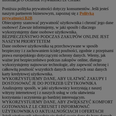
Poniższa polityka prywatności dotyczy konsumentów. Jeśli jesteś
naszym partnerem biznesowym, zapoznaj się z
Polityką
prywatności B2B
Obiecujemy szanować prywatność użytkownika i chronić jego dane
osobowe! Zawsze informujemy, w jaki sposób i dlaczego
wykorzystujemy dane osobowe użytkownika.
BEZPIECZEŃSTWO PODCZAS ZAKUPÓW ONLINE JEST
NASZYM PRIORYTETEM
Dane osobowe użytkownika są przechowywane w sposób
bezpieczny i z zachowaniem ścisłej poufności, zgodnie z przepisami
prawa europejskiego dotyczącymi ochrony danych. Wiemy, jak
ważne jest bezpieczeństwo podczas zakupów online, dlatego
wykorzystujemy najnowsze technologie, aby zapewnić ochronę i
całkowitą poufność wszystkich danych osobowych oraz danych
karty kredytowej użytkownika.
WYKORZYSTUJEMY DANE, ABY UŁATWIĆ ZAKUPY I
DOSTOSOWAĆ JE DO POTRZEB UŻYTKOWNIKA
Analizujemy sposób, w jaki użytkownicy korzystają z naszej
witryny internetowej i z naszych usług w celu ułatwienia
korzystania i uczynienia go bardziej interesującym.
WYKORZYSTUJEMY DANE, ABY ZWIĘKSZYĆ KOMFORT
GOTOWANIA Z LE CREUSET I INFORMOWAĆ
UŻYTKOWNIKA O AKTUALNOŚCIACH I OFERTACH
Jeżeli użytkownik zdecyduje się dodać swoje dane do bazy danych