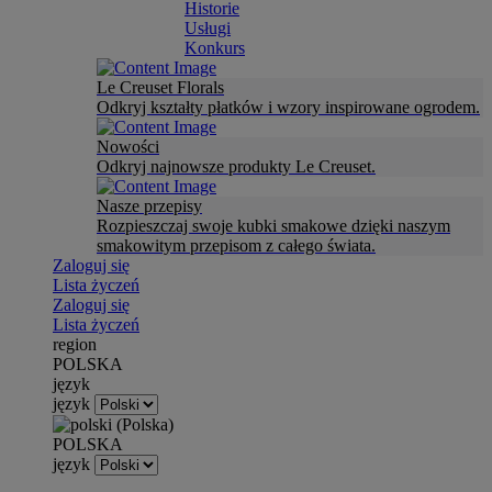
Historie
Usługi
Konkurs
Le Creuset Florals
Odkryj kształty płatków i wzory inspirowane ogrodem.
Nowości
Odkryj najnowsze produkty Le Creuset.
Nasze przepisy
Rozpieszczaj swoje kubki smakowe dzięki naszym
smakowitym przepisom z całego świata.
Zaloguj się
Lista życzeń
Zaloguj się
Lista życzeń
region
POLSKA
język
język
POLSKA
język