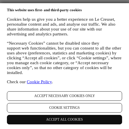
dane zakupu, na przykład datę i godzinę zakupu, dane
This website uses first- and third-party cookies
dostawy, dane i informacje szczegółowe dotyczące produktu i
płatności w celu realizacji zamówień;
Cookies help us give you a better experience on Le Creuset,
dane użytkownika dotyczące historii przeglądania Internetu
personalise content and ads, and analyse our traffic. We also
(np. identyfikatory internetowe – takie jak adres IP, wersja
share information about your use of our site with our
przeglądarki, system operacyjny, czas trwania wizyty,
advertising and analytics partners.
powracający użytkownik, pochodzenie geograficzne)
gromadzone podczas wizyt w Witrynie internetowej
“Necessary Cookies” cannot be disabled since they
(niezależnie od bycia zarejestrowanym użytkownikiem)
support web functionalities, but you can consent to all the other
poprzez korzystanie z logów lub technologii śledzenia, takich
uses above (preferences, statistics and marketing cookies) by
jak "pliki cookie" i innych podobnych technologii (w tym
clicking “Accept all cookies”, or click “Cookie settings”, where
technologię Piksela Śledzącego) ,informacje na temat
you manage each cookie category, or “Accept necessary
cookies only”, so that no other category of cookies will be
gromadzenia danych za pomocą plików cookie można
installed.
znaleźć w naszej
Polityce plików cookie
w celu ulepszenia
naszych usług i reklam albo do celów analizy statystycznej –
Check our
Cookie Policy
.
w większości przypadków nie będziemy w stanie
zidentyfikować użytkownika na podstawie tych danych;
informacje zwrotne, wnioski, skargi, zapytania albo interakcje
ACCEPT NECESSARY COOKIES ONLY
z nami (na przykład wiadomości użytkownika, zapisy chatów,
posty w mediach społecznościowych, wiadomości e-mail albo
COOKIE SETTINGS
rozmowy telefoniczne).
Dane osobowe użytkownika gromadzone podczas korzystania z
ACCEPT ALL COOKIES
Witryny internetowej albo podawane przez niego w inny sposób