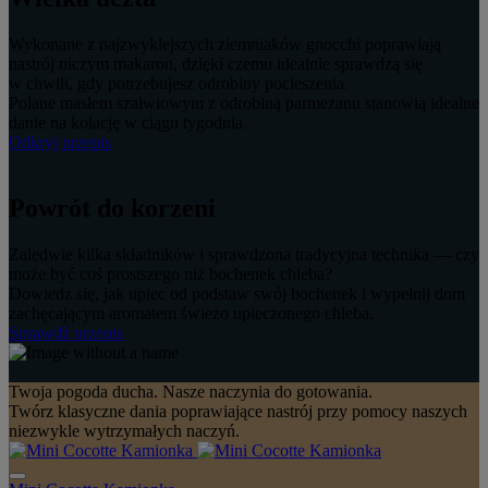
Wykonane z najzwyklejszych ziemniaków gnocchi poprawiają
nastrój niczym makaron, dzięki czemu idealnie sprawdzą się
w chwili, gdy potrzebujesz odrobiny pocieszenia.
Polane masłem szałwiowym z odrobiną parmezanu stanowią idealne
danie na kolację w ciągu tygodnia.
Odkryj przepis
Powrót do korzeni
Zaledwie kilka składników i sprawdzona tradycyjna technika — czy
może być coś prostszego niż bochenek chleba?
Dowiedz się, jak upiec od podstaw swój bochenek i wypełnij dom
zachęcającym aromatem świeżo upieczonego chleba.
Sprawdź przepis
Twoja pogoda ducha. Nasze naczynia do gotowania.
Twórz klasyczne dania poprawiające nastrój przy pomocy naszych
niezwykle wytrzymałych naczyń.