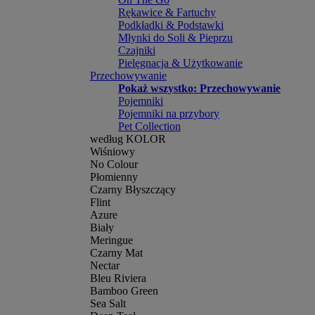
Rękawice & Fartuchy
Podkładki & Podstawki
Młynki do Soli & Pieprzu
Czajniki
Pielęgnacja & Użytkowanie
Przechowywanie
Pokaż wszystko: Przechowywanie
Pojemniki
Pojemniki na przybory
Pet Collection
według KOLOR
Wiśniowy
No Colour
Płomienny
Czarny Błyszczący
Flint
Azure
Biały
Meringue
Czarny Mat
Nectar
Bleu Riviera
Bamboo Green
Sea Salt