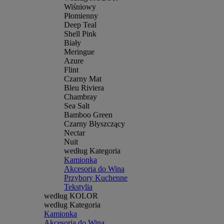
Wiśniowy
Płomienny
Deep Teal
Shell Pink
Biały
Meringue
Azure
Flint
Czarny Mat
Bleu Riviera
Chambray
Sea Salt
Bamboo Green
Czarny Błyszczący
Nectar
Nuit
według Kategoria
Kamionka
Akcesoria do Wina
Przybory Kuchenne
Tekstylia
według KOLOR
według Kategoria
Kamionka
Akcesoria do Wina