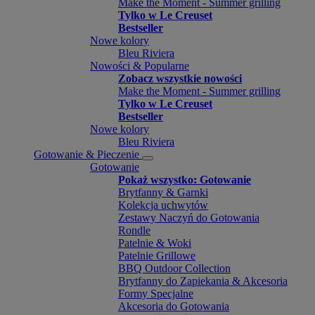
Make the Moment - Summer grilling
Tylko w Le Creuset
Bestseller
Nowe kolory
Bleu Riviera
Nowości & Popularne
Zobacz wszystkie nowości
Make the Moment - Summer grilling
Tylko w Le Creuset
Bestseller
Nowe kolory
Bleu Riviera
Gotowanie & Pieczenie
Gotowanie
Pokaż wszystko: Gotowanie
Brytfanny & Garnki
Kolekcja uchwytów
Zestawy Naczyń do Gotowania
Rondle
Patelnie & Woki
Patelnie Grillowe
BBQ Outdoor Collection
Brytfanny do Zapiekania & Akcesoria
Formy Specjalne
Akcesoria do Gotowania