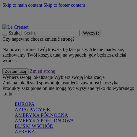
Skip to main content
Skip to footer content
Summer must-haves
Kup Teraz
Bezpłatna dostawa naczyń
Dostawa w ciągu 2-3 dni roboczych
Szukaj
Wyczyść
Czy napewno chcesz zmienić stronę?
Na nowej stronie Twój koszyk będzie pusty. Ale nie martw się,
zachowamy Twój koszyk tutaj na wypadek, gdy będziesz chciał
wrócić.
Zmień stronę
Zostań tutaj
Wybierz swoją lokalizacje
Wybierz swoją lokalizacje
Zmiana lokalizacji spowoduje usunięcie zawartości koszyka.
Produkty zakupione online mogą być wysyłane tylko do wybranego
kraju.
EUROPA
AZJA/ PACYFIK
AMERYKA PÓŁNOCNA
AMERYKA POŁUDNIOWA
BLISKI WSCHÓD
AFRYKA