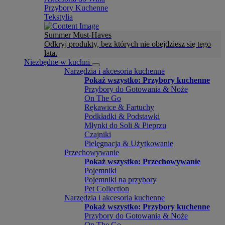
Przybory Kuchenne
Tekstylia
Summer Must-Haves
Odkryj produkty, bez których nie obejdziesz się tego
lata.
Niezbędne w kuchni
Narzędzia i akcesoria kuchenne
Pokaż wszystko: Przybory kuchenne
Przybory do Gotowania & Noże
On The Go
Rękawice & Fartuchy
Podkładki & Podstawki
Młynki do Soli & Pieprzu
Czajniki
Pielęgnacja & Użytkowanie
Przechowywanie
Pokaż wszystko: Przechowywanie
Pojemniki
Pojemniki na przybory
Pet Collection
Narzędzia i akcesoria kuchenne
Pokaż wszystko: Przybory kuchenne
Przybory do Gotowania & Noże
On The Go