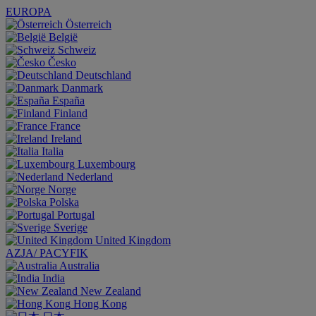
EUROPA
Österreich
België
Schweiz
Česko
Deutschland
Danmark
España
Finland
France
Ireland
Italia
Luxembourg
Nederland
Norge
Polska
Portugal
Sverige
United Kingdom
AZJA/ PACYFIK
Australia
India
New Zealand
Hong Kong