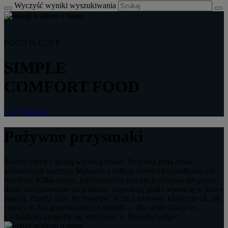
Wyczyść wyniki wyszukiwania
FOOD IS LOVE
SIMPLE
COMFORT FOOD
KUP TERAZ
Pożywne przysmaki
Świeży chleb z grubą warstwą masła. Treściwa zupa pełna
sezonowych warzyw. Makaron z żółtym serem i kryształkami soli
morskiej. Kilka rzeczy, jak chociażby zwykła przekąska lub proste
danie przygotowane od podstaw, zaspokoją głód i wprawią w dobry
nastrój. Znajdź czas, by stworzyć ucztę z zarówno klasycznych, jak
i nowych dań poprawiających nastrój — dla siebie i innych.
Co bardziej mogłoby się wpisywać w filozofię hygge?