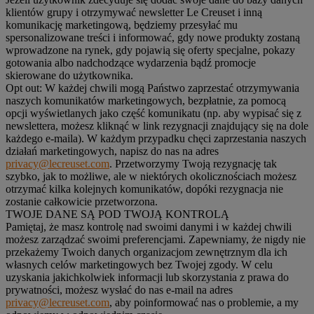
klientów grupy i otrzymywać newsletter Le Creuset i inną
komunikację marketingową, będziemy przesyłać mu
spersonalizowane treści i informować, gdy nowe produkty zostaną
wprowadzone na rynek, gdy pojawią się oferty specjalne, pokazy
gotowania albo nadchodzące wydarzenia bądź promocje
skierowane do użytkownika.
Opt out:
W każdej chwili mogą Państwo zaprzestać otrzymywania
naszych komunikatów marketingowych, bezpłatnie, za pomocą
opcji wyświetlanych jako część komunikatu (np. aby wypisać się z
newslettera, możesz kliknąć w link rezygnacji znajdujący się na dole
każdego e-maila). W każdym przypadku chęci zaprzestania naszych
działań marketingowych, napisz do nas na adres
privacy@lecreuset.com
. Przetworzymy Twoją rezygnację tak
szybko, jak to możliwe, ale w niektórych okolicznościach możesz
otrzymać kilka kolejnych komunikatów, dopóki rezygnacja nie
zostanie całkowicie przetworzona.
TWOJE DANE SĄ POD TWOJĄ KONTROLĄ
Pamiętaj, że masz kontrolę nad swoimi danymi i w każdej chwili
możesz zarządzać swoimi preferencjami. Zapewniamy, że nigdy nie
przekażemy Twoich danych organizacjom zewnętrznym dla ich
własnych celów marketingowych bez Twojej zgody. W celu
uzyskania jakichkolwiek informacji lub skorzystania z prawa do
prywatności, możesz wysłać do nas e-mail na adres
privacy@lecreuset.com
, aby poinformować nas o problemie, a my