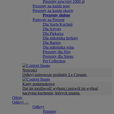
Prezenty powyżej 1000 zł
Prezenty na każdą porę
Prezenty na każdą okazję
Prezenty ślubne
Pomysły na Prezent
Dla Szefa Kuchnii
Dla Artysty
Dla Piekarza
Dla miłośnika herbaty
Dla Baristy
Dla miłośnika wina
Prezenty dla Niej
Prezenty dla Niego
Pet Collection
Nowości
Odkryj najnowsze produkty Le Creuset.
Karty podarunkowe
Daj im możliwość wyboru i pozwól im wybrać
naczynia kuchenne, których pragną.
Oferty
Odkryj
Odkryj
Przepisy