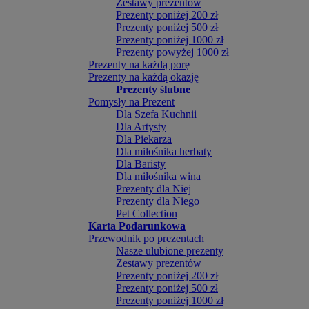
Zestawy prezentów
Prezenty poniżej 200 zł
Prezenty poniżej 500 zł
Prezenty poniżej 1000 zł
Prezenty powyżej 1000 zł
Prezenty na każdą porę
Prezenty na każdą okazję
Prezenty ślubne
Pomysły na Prezent
Dla Szefa Kuchnii
Dla Artysty
Dla Piekarza
Dla miłośnika herbaty
Dla Baristy
Dla miłośnika wina
Prezenty dla Niej
Prezenty dla Niego
Pet Collection
Karta Podarunkowa
Przewodnik po prezentach
Nasze ulubione prezenty
Zestawy prezentów
Prezenty poniżej 200 zł
Prezenty poniżej 500 zł
Prezenty poniżej 1000 zł