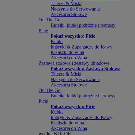
Talerze & Miski
Naczynia do Serwowania
Akcesoria Stołowe
On The Go
Butelki, kubki podróżne i termosy
Picie
Pokaż wszystko: Picie
Kubki
Imbryki & Zaparzacze do Kawy
Kieliszki do wina
Akcesoria do Wina
Zastawa stołowa i zestawy obiadowe
Pokaż wszystko: Zastawa Stołowa
Talerze & Miski
Naczynia do Serwowania
Akcesoria Stołowe
On The Go
Butelki, kubki podróżne i termosy
Picie
Pokaż wszystko: Picie
Kubki
Imbryki & Zaparzacze do Kawy
Kieliszki do wina
Akcesoria do Wina
według KOLOR