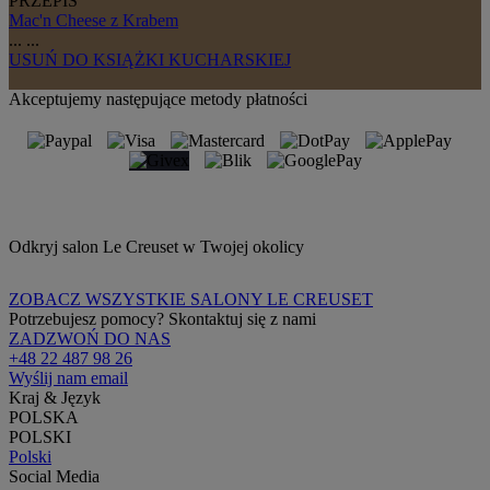
PRZEPIS
Mac'n Cheese z Krabem
...
...
USUŃ
DO KSIĄŻKI KUCHARSKIEJ
Akceptujemy następujące metody płatności
Odkryj salon Le Creuset w Twojej okolicy
ZOBACZ WSZYSTKIE SALONY LE CREUSET
Potrzebujesz pomocy? Skontaktuj się z nami
ZADZWOŃ DO NAS
+48 22 487 98 26
Wyślij nam email
Kraj & Język
POLSKA
POLSKI
Polski
Social Media