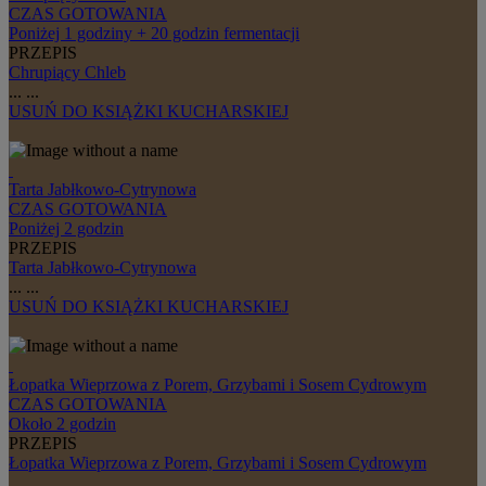
CZAS GOTOWANIA
Poniżej 1 godziny + 20 godzin fermentacji
PRZEPIS
Chrupiący Chleb
...
...
USUŃ
DO KSIĄŻKI KUCHARSKIEJ
Tarta Jabłkowo-Cytrynowa
CZAS GOTOWANIA
Poniżej 2 godzin
PRZEPIS
Tarta Jabłkowo-Cytrynowa
...
...
USUŃ
DO KSIĄŻKI KUCHARSKIEJ
Łopatka Wieprzowa z Porem, Grzybami i Sosem Cydrowym
CZAS GOTOWANIA
Około 2 godzin
PRZEPIS
Łopatka Wieprzowa z Porem, Grzybami i Sosem Cydrowym
...
...