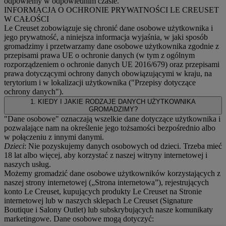
odpowiemy w odpowiednim czasie.
INFORMACJA O OCHRONIE PRYWATNOŚCI LE CREUSET
W CAŁOŚCI
Le Creuset zobowiązuje się chronić dane osobowe użytkownika i
jego prywatność, a niniejsza informacja wyjaśnia, w jaki sposób
gromadzimy i przetwarzamy dane osobowe użytkownika zgodnie z
przepisami prawa UE o ochronie danych (w tym z ogólnym
rozporządzeniem o ochronie danych UE 2016/679) oraz przepisami
prawa dotyczącymi ochrony danych obowiązującymi w kraju, na
terytorium i w lokalizacji użytkownika ("
Przepisy dotyczące
ochrony danych
").
1. KIEDY I JAKIE RODZAJE DANYCH UŻYTKOWNIKA
GROMADZIMY?
"Dane osobowe" oznaczają wszelkie dane dotyczące użytkownika i
pozwalające nam na określenie jego tożsamości bezpośrednio albo
w połączeniu z innymi danymi.
Dzieci
: Nie pozyskujemy danych osobowych od dzieci. Trzeba mieć
18 lat albo więcej, aby korzystać z naszej witryny internetowej i
naszych usług.
Możemy gromadzić dane osobowe użytkowników korzystających z
naszej strony internetowej („Strona internetowa”), rejestrujących
konto Le Creuset, kupujących produkty Le Creuset na Stronie
internetowej lub w naszych sklepach Le Creuset (Signature
Boutique i Salony Outlet) lub subskrybujących nasze komunikaty
marketingowe. Dane osobowe mogą dotyczyć: