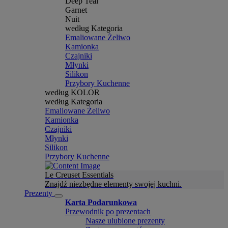
Deep Teal
Garnet
Nuit
według Kategoria
Emaliowane Żeliwo
Kamionka
Czajniki
Młynki
Silikon
Przybory Kuchenne
według KOLOR
według Kategoria
Emaliowane Żeliwo
Kamionka
Czajniki
Młynki
Silikon
Przybory Kuchenne
Le Creuset Essentials
Znajdź niezbędne elementy swojej kuchni.
Prezenty
Karta Podarunkowa
Przewodnik po prezentach
Nasze ulubione prezenty