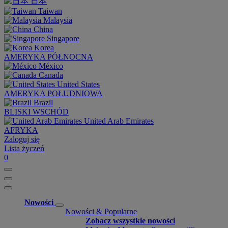
日本
Taiwan
Malaysia
China
Singapore
Korea
AMERYKA PÓŁNOCNA
México
Canada
United States
AMERYKA POŁUDNIOWA
Brazil
BLISKI WSCHÓD
United Arab Emirates
AFRYKA
Zaloguj się
Lista życzeń
0
Nowości
Nowości & Popularne
Zobacz wszystkie nowości