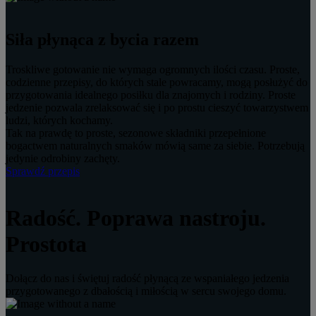
Siła płynąca z bycia razem
Troskliwe gotowanie nie wymaga ogromnych ilości czasu. Proste,
codzienne przepisy, do których stale powracamy, mogą posłużyć do
przygotowania idealnego posiłku dla znajomych i rodziny. Proste
jedzenie pozwala zrelaksować się i po prostu cieszyć towarzystwem
ludzi, których kochamy.
Tak na prawdę to proste, sezonowe składniki przepełnione
bogactwem naturalnych smaków mówią same za siebie. Potrzebują
jedynie odrobiny zachęty.
Sprawdź przepis
Radość. Poprawa nastroju.
Prostota
Dołącz do nas i świętuj radość płynącą ze wspaniałego jedzenia
przygotowanego z dbałością i miłością w sercu swojego domu.