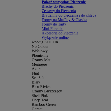
Pokaż wszystko: Pieczenie
Blachy do Pieczenia
Zestawy do Pieczenia
Brytfanny do pieczenia i do chleba
Formy na Muffiny & Ciastka
Formy do Tarty
Mini-Foremki
Akcesoria do Pieczenia
Wyłącznie online
według KOLOR
No Colour
Wiśniowy
Płomienny
Czarny Mat
Meringue
Azure
Flint
Sea Salt
Biały
Bleu Riviera
Czarny Błyszczący
Shell Pink
Deep Teal
Bamboo Green
Garnet