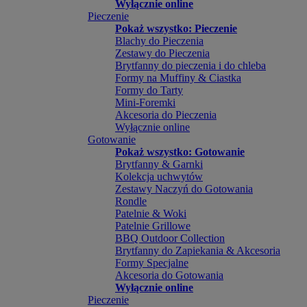
Wyłącznie online
Pieczenie
Pokaż wszystko: Pieczenie
Blachy do Pieczenia
Zestawy do Pieczenia
Brytfanny do pieczenia i do chleba
Formy na Muffiny & Ciastka
Formy do Tarty
Mini-Foremki
Akcesoria do Pieczenia
Wyłącznie online
Gotowanie
Pokaż wszystko: Gotowanie
Brytfanny & Garnki
Kolekcja uchwytów
Zestawy Naczyń do Gotowania
Rondle
Patelnie & Woki
Patelnie Grillowe
BBQ Outdoor Collection
Brytfanny do Zapiekania & Akcesoria
Formy Specjalne
Akcesoria do Gotowania
Wyłącznie online
Pieczenie