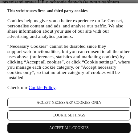
przepisami prawa UE o ochronie danych (w tym z ogólnym
rozporządzeniem o ochronie danych UE 2016/679) oraz przepisami
This website uses first- and third-party cookies
prawa dotyczącymi ochrony danych obowiązującymi w kraju, na
terytorium i w lokalizacji użytkownika ("
Przepisy dotyczące
Cookies help us give you a better experience on Le Creuset,
ochrony danych
").
personalise content and ads, and analyse our traffic. We also
1. KIEDY I JAKIE RODZAJE DANYCH UŻYTKOWNIKA
share information about your use of our site with our
GROMADZIMY?
advertising and analytics partners.
"Dane osobowe" oznaczają wszelkie dane dotyczące użytkownika i
pozwalające nam na określenie jego tożsamości bezpośrednio albo
“Necessary Cookies” cannot be disabled since they
support web functionalities, but you can consent to all the other
w połączeniu z innymi danymi.
uses above (preferences, statistics and marketing cookies) by
Dzieci
: Nie pozyskujemy danych osobowych od dzieci. Trzeba mieć
clicking “Accept all cookies”, or click “Cookie settings”, where
18 lat albo więcej, aby korzystać z naszej witryny internetowej i
you manage each cookie category, or “Accept necessary
naszych usług.
cookies only”, so that no other category of cookies will be
Możemy gromadzić dane osobowe użytkowników korzystających z
installed.
naszej strony internetowej („Strona internetowa”), rejestrujących
konto Le Creuset, kupujących produkty Le Creuset na Stronie
Check our
Cookie Policy
.
internetowej lub w naszych sklepach Le Creuset (Signature
Boutique i Salony Outlet) lub subskrybujących nasze komunikaty
marketingowe. Dane osobowe mogą dotyczyć:
ACCEPT NECESSARY COOKIES ONLY
dane zakupu, na przykład datę i godzinę zakupu, dane
COOKIE SETTINGS
dostawy, dane i informacje szczegółowe dotyczące produktu i
płatności w celu realizacji zamówień;
ACCEPT ALL COOKIES
dane użytkownika dotyczące historii przeglądania Internetu
(np. identyfikatory internetowe – takie jak adres IP, wersja