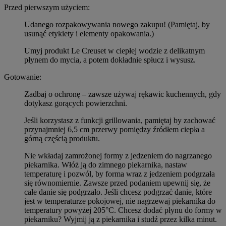
Przed pierwszym użyciem:
Udanego rozpakowywania nowego zakupu! (Pamiętaj, by
usunąć etykiety i elementy opakowania.)
Umyj produkt Le Creuset w ciepłej wodzie z delikatnym
płynem do mycia, a potem dokładnie spłucz i wysusz.
Gotowanie:
Zadbaj o ochronę – zawsze używaj rękawic kuchennych, gdy
dotykasz gorących powierzchni.
Jeśli korzystasz z funkcji grillowania, pamiętaj by zachować
przynajmniej 6,5 cm przerwy pomiędzy źródłem ciepła a
górną częścią produktu.
Nie wkładaj zamrożonej formy z jedzeniem do nagrzanego
piekarnika. Włóż ją do zimnego piekarnika, nastaw
temperaturę i pozwól, by forma wraz z jedzeniem podgrzała
się równomiernie. Zawsze przed podaniem upewnij się, że
całe danie się podgrzało. Jeśli chcesz podgrzać danie, które
jest w temperaturze pokojowej, nie nagrzewaj piekarnika do
temperatury powyżej 205°C. Chcesz dodać płynu do formy w
piekarniku? Wyjmij ją z piekarnika i studź przez kilka minut.