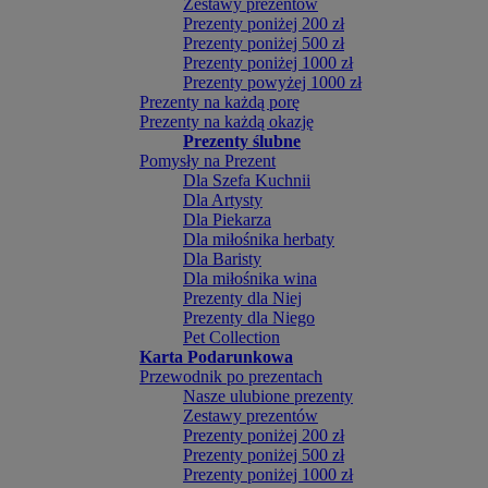
Zestawy prezentów
Prezenty poniżej 200 zł
Prezenty poniżej 500 zł
Prezenty poniżej 1000 zł
Prezenty powyżej 1000 zł
Prezenty na każdą porę
Prezenty na każdą okazję
Prezenty ślubne
Pomysły na Prezent
Dla Szefa Kuchnii
Dla Artysty
Dla Piekarza
Dla miłośnika herbaty
Dla Baristy
Dla miłośnika wina
Prezenty dla Niej
Prezenty dla Niego
Pet Collection
Karta Podarunkowa
Przewodnik po prezentach
Nasze ulubione prezenty
Zestawy prezentów
Prezenty poniżej 200 zł
Prezenty poniżej 500 zł
Prezenty poniżej 1000 zł