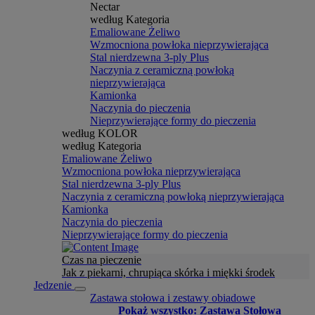
Nectar
według Kategoria
Emaliowane Żeliwo
Wzmocniona powłoka nieprzywierająca
Stal nierdzewna 3-ply Plus
Naczynia z ceramiczną powłoką
nieprzywierająca
Kamionka
Naczynia do pieczenia
Nieprzywierające formy do pieczenia
według KOLOR
według Kategoria
Emaliowane Żeliwo
Wzmocniona powłoka nieprzywierająca
Stal nierdzewna 3-ply Plus
Naczynia z ceramiczną powłoką nieprzywierająca
Kamionka
Naczynia do pieczenia
Nieprzywierające formy do pieczenia
Czas na pieczenie
Jak z piekarni, chrupiąca skórka i miękki środek
Jedzenie
Zastawa stołowa i zestawy obiadowe
Pokaż wszystko: Zastawa Stołowa