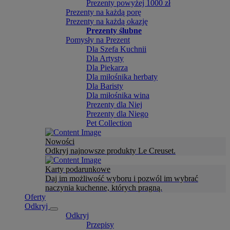
Prezenty powyżej 1000 zł
Prezenty na każdą porę
Prezenty na każdą okazję
Prezenty ślubne
Pomysły na Prezent
Dla Szefa Kuchnii
Dla Artysty
Dla Piekarza
Dla miłośnika herbaty
Dla Baristy
Dla miłośnika wina
Prezenty dla Niej
Prezenty dla Niego
Pet Collection
Nowości
Odkryj najnowsze produkty Le Creuset.
Karty podarunkowe
Daj im możliwość wyboru i pozwól im wybrać
naczynia kuchenne, których pragną.
Oferty
Odkryj
Odkryj
Przepisy