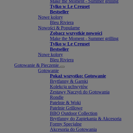
Make the Moment - Summer grilling
Tylko w Le Creuset
Bestseller
Nowe kolory
Bleu Riviera
Nowości & Popularne
Zobacz wszystkie nowości
Make the Moment - Summer grilling
Tylko w Le Creuset
Bestseller
Nowe kolory
Bleu Riviera
Gotowanie & Pieczenie
Gotowanie
Pokaż wszystko: Gotowanie
Brytfanny & Garnki
Kolekcja uchwytów
Zestawy Naczyń do Gotowania
Rondle
Patelnie & Woki
Patelnie Grillowe
BBQ Outdoor Collection
Brytfanny do Zapiekania & Akcesoria
Formy Specjalne
Akcesoria do Gotowania