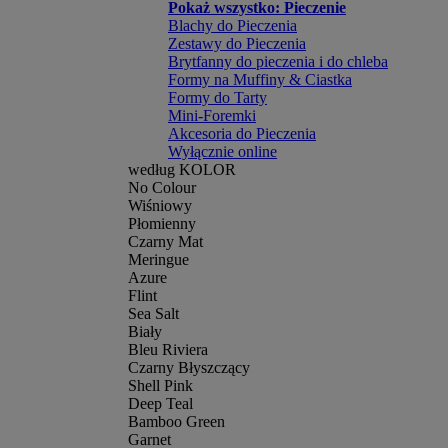
Pokaż wszystko: Pieczenie
Blachy do Pieczenia
Zestawy do Pieczenia
Brytfanny do pieczenia i do chleba
Formy na Muffiny & Ciastka
Formy do Tarty
Mini-Foremki
Akcesoria do Pieczenia
Wyłącznie online
według KOLOR
No Colour
Wiśniowy
Płomienny
Czarny Mat
Meringue
Azure
Flint
Sea Salt
Biały
Bleu Riviera
Czarny Błyszczący
Shell Pink
Deep Teal
Bamboo Green
Garnet