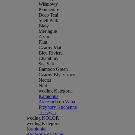
Wiśniowy
Płomienny
Deep Teal
Shell Pink
Biały
Meringue
Azure
Flint
Czarny Mat
Bleu Riviera
Chambray
Sea Salt
Bamboo Green
Czarny Błyszczący
Nectar
Nuit
według Kategoria
Kamionka
Akcesoria do Wina
Przybory Kuchenne
Tekstylia
według KOLOR
według Kategoria
Kamionka
Akcesoria do Wina