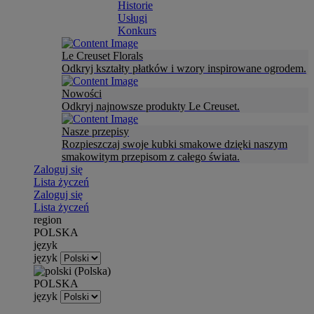
Historie
Usługi
Konkurs
Le Creuset Florals
Odkryj kształty płatków i wzory inspirowane ogrodem.
Nowości
Odkryj najnowsze produkty Le Creuset.
Nasze przepisy
Rozpieszczaj swoje kubki smakowe dzięki naszym
smakowitym przepisom z całego świata.
Zaloguj się
Lista życzeń
Zaloguj się
Lista życzeń
region
POLSKA
język
język
POLSKA
język