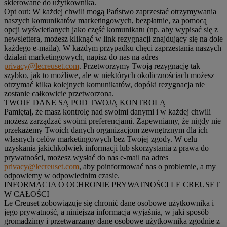
skierowane do użytkownika.
Opt out:
W każdej chwili mogą Państwo zaprzestać otrzymywania
naszych komunikatów marketingowych, bezpłatnie, za pomocą
opcji wyświetlanych jako część komunikatu (np. aby wypisać się z
newslettera, możesz kliknąć w link rezygnacji znajdujący się na dole
każdego e-maila). W każdym przypadku chęci zaprzestania naszych
działań marketingowych, napisz do nas na adres
privacy@lecreuset.com
. Przetworzymy Twoją rezygnację tak
szybko, jak to możliwe, ale w niektórych okolicznościach możesz
otrzymać kilka kolejnych komunikatów, dopóki rezygnacja nie
zostanie całkowicie przetworzona.
TWOJE DANE SĄ POD TWOJĄ KONTROLĄ
Pamiętaj, że masz kontrolę nad swoimi danymi i w każdej chwili
możesz zarządzać swoimi preferencjami. Zapewniamy, że nigdy nie
przekażemy Twoich danych organizacjom zewnętrznym dla ich
własnych celów marketingowych bez Twojej zgody. W celu
uzyskania jakichkolwiek informacji lub skorzystania z prawa do
prywatności, możesz wysłać do nas e-mail na adres
privacy@lecreuset.com
, aby poinformować nas o problemie, a my
odpowiemy w odpowiednim czasie.
INFORMACJA O OCHRONIE PRYWATNOŚCI LE CREUSET
W CAŁOŚCI
Le Creuset zobowiązuje się chronić dane osobowe użytkownika i
jego prywatność, a niniejsza informacja wyjaśnia, w jaki sposób
gromadzimy i przetwarzamy dane osobowe użytkownika zgodnie z