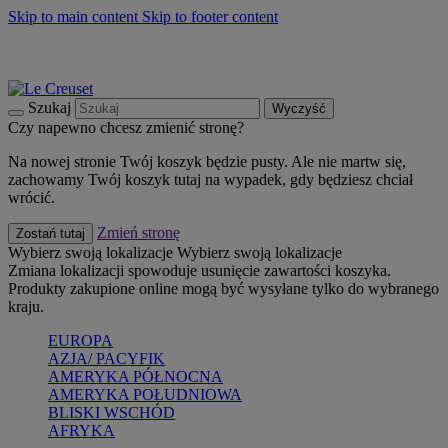
Skip to main content
Skip to footer content
Summer must-haves
Kup Teraz
Bezpłatna dostawa naczyń
Dostawa w ciągu 2-3 dni roboczych
Szukaj
Wyczyść
Czy napewno chcesz zmienić stronę?
Na nowej stronie Twój koszyk będzie pusty. Ale nie martw się,
zachowamy Twój koszyk tutaj na wypadek, gdy będziesz chciał
wrócić.
Zmień stronę
Zostań tutaj
Wybierz swoją lokalizacje
Wybierz swoją lokalizacje
Zmiana lokalizacji spowoduje usunięcie zawartości koszyka.
Produkty zakupione online mogą być wysyłane tylko do wybranego
kraju.
EUROPA
AZJA/ PACYFIK
AMERYKA PÓŁNOCNA
AMERYKA POŁUDNIOWA
BLISKI WSCHÓD
AFRYKA