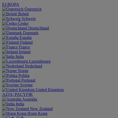
EUROPA
Österreich
België
Schweiz
Česko
Deutschland
Danmark
España
Finland
France
Ireland
Italia
Luxembourg
Nederland
Norge
Polska
Portugal
Sverige
United Kingdom
AZJA/ PACYFIK
Australia
India
New Zealand
Hong Kong