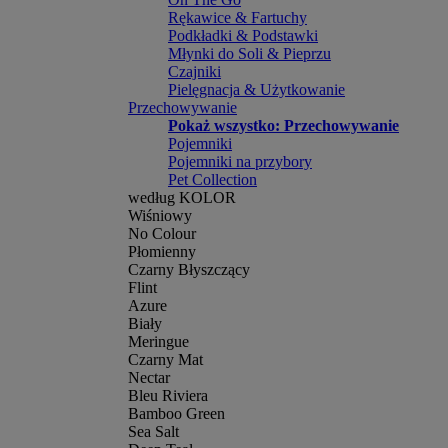
Rękawice & Fartuchy
Podkładki & Podstawki
Młynki do Soli & Pieprzu
Czajniki
Pielęgnacja & Użytkowanie
Przechowywanie
Pokaż wszystko: Przechowywanie
Pojemniki
Pojemniki na przybory
Pet Collection
według KOLOR
Wiśniowy
No Colour
Płomienny
Czarny Błyszczący
Flint
Azure
Biały
Meringue
Czarny Mat
Nectar
Bleu Riviera
Bamboo Green
Sea Salt