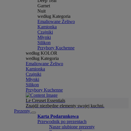
Deep Teal
Garnet
Nuit
według Kategoria
Emaliowane Żeliwo
Kamionka
Czajniki
Młynki
Silikon
Przybory Kuchenne
według KOLOR
według Kategoria
Emaliowane Żeliwo
Kamionka
Czajniki
Młynki
Silikon
Przybory Kuchenne
Le Creuset Essentials
Znajdź niezbędne elementy swojej kuchni.
Prezenty
Karta Podarunkowa
Przewodnik po prezentach
Nasze ulubione prezenty