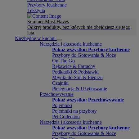
Przybory Kuchenne
Tekstylia
Summer Must-Haves
Odkryj produkty, bez których nie obejdziesz się tego
lata.
Niezbędne w kuchni
Narzędzia i akcesoria kuchenne
Pokaż wszystko: Przybory kuchenne
Przybory do Gotowania & Noże
On The Go
Rękawice & Fartuchy
Podkładki & Podstawki
Młynki do Soli & Pieprzu
Czajniki
Pielęgnacja & Użytkowanie
Przechowywanie
Pokaż wszystko: Przechowywanie
Pojemniki
Pojemniki na przybory
Pet Collection
Narzędzia i akcesoria kuchenne
Pokaż wszystko: Przybory kuchenne
Przybory do Gotowania & Noże
On The Go