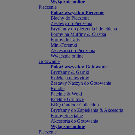
Wyłącznie online
Pieczenie
Pokaż wszystko: Pieczenie
Blachy do Pieczenia
Zestawy do Pieczenia
Brytfanny do pieczenia i do chleba
Formy na Muffiny & Ciastka
Formy do Tarty
Mini-Foremki
Akcesoria do Pieczenia
Wyłącznie online
Gotowanie
Pokaż wszystko: Gotowanie
Brytfanny & Garnki
Kolekcja uchwytów
Zestawy Naczyń do Gotowania
Rondle
Patelnie & Woki
Patelnie Grillowe
BBQ Outdoor Collection
Brytfanny do Zapiekania & Akcesoria
Formy Specjalne
Akcesoria do Gotowania
Wyłącznie online
Pieczenie