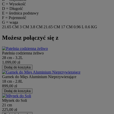
C = Wysokość
D = Długość
E = średnica podstawy
F = Pojemność
G = waga
21.65 CM
3 CM
3.8 CM
21.65 CM
17 CM
0.96 L
0.6 KG
Możesz połączyć się z
Patelnia codzienna żeliwo
28 cm - 3.2L
1.099,00 zł
Dodaj do koszyka
Garnek do Mięs Aluminium Nieprzywierające
18 cm - 2.8L
899,00 zł
Dodaj do koszyka
Młynek do Soli
21 cm
225,00 zł