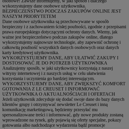
osobowe! Zawsze informujemy, w jaki sposób i dlaczego
wykorzystujemy dane osobowe użytkownika.
BEZPIECZEŃSTWO PODCZAS ZAKUPÓW ONLINE JEST
NASZYM PRIORYTETEM
Dane osobowe użytkownika są przechowywane w sposób
bezpieczny i z zachowaniem ścisłej poufności, zgodnie z przepisami
prawa europejskiego dotyczącymi ochrony danych. Wiemy, jak
ważne jest bezpieczeństwo podczas zakupów online, dlatego
wykorzystujemy najnowsze technologie, aby zapewnić ochronę i
całkowitą poufność wszystkich danych osobowych oraz danych
karty kredytowej użytkownika.
WYKORZYSTUJEMY DANE, ABY UŁATWIĆ ZAKUPY I
DOSTOSOWAĆ JE DO POTRZEB UŻYTKOWNIKA
Analizujemy sposób, w jaki użytkownicy korzystają z naszej
witryny internetowej i z naszych usług w celu ułatwienia
korzystania i uczynienia go bardziej interesującym.
WYKORZYSTUJEMY DANE, ABY ZWIĘKSZYĆ KOMFORT
GOTOWANIA Z LE CREUSET I INFORMOWAĆ
UŻYTKOWNIKA O AKTUALNOŚCIACH I OFERTACH
Jeżeli użytkownik zdecyduje się dodać swoje dane do bazy danych
klientów grupy i otrzymywać newsletter Le Creuset i inną
komunikację marketingową, będziemy przesyłać mu
spersonalizowane treści i informować, gdy nowe produkty zostaną
wprowadzone na rynek, gdy pojawią się oferty specjalne, pokazy
gotowania albo nadchodzące wydarzenia bądź promocje