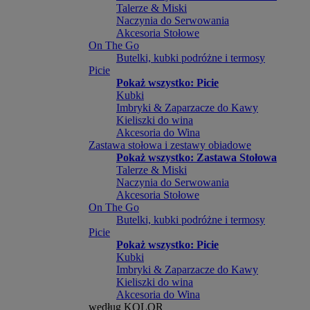
Talerze & Miski
Naczynia do Serwowania
Akcesoria Stołowe
On The Go
Butelki, kubki podróżne i termosy
Picie
Pokaż wszystko: Picie
Kubki
Imbryki & Zaparzacze do Kawy
Kieliszki do wina
Akcesoria do Wina
Zastawa stołowa i zestawy obiadowe
Pokaż wszystko: Zastawa Stołowa
Talerze & Miski
Naczynia do Serwowania
Akcesoria Stołowe
On The Go
Butelki, kubki podróżne i termosy
Picie
Pokaż wszystko: Picie
Kubki
Imbryki & Zaparzacze do Kawy
Kieliszki do wina
Akcesoria do Wina
według KOLOR