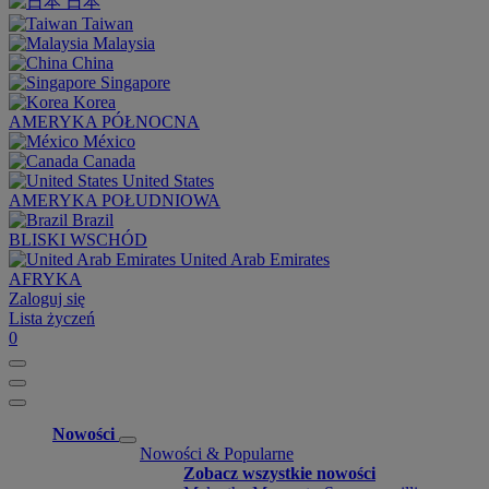
日本
Taiwan
Malaysia
China
Singapore
Korea
AMERYKA PÓŁNOCNA
México
Canada
United States
AMERYKA POŁUDNIOWA
Brazil
BLISKI WSCHÓD
United Arab Emirates
AFRYKA
Zaloguj się
Lista życzeń
0
Nowości
Nowości & Popularne
Zobacz wszystkie nowości